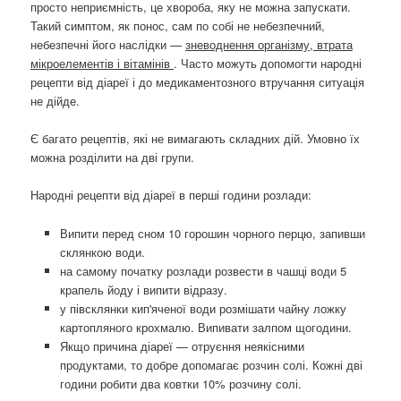
просто неприємність, це хвороба, яку не можна запускати.
Такий симптом, як понос, сам по собі не небезпечний,
небезпечні його наслідки —
зневоднення організму, втрата
мікроелементів і вітамінів
. Часто можуть допомогти народні
рецепти від діареї і до медикаментозного втручання ситуація
не дійде.
Є багато рецептів, які не вимагають складних дій. Умовно їх
можна розділити на дві групи.
Народні рецепти від діареї в перші години розлади:
Випити перед сном 10 горошин чорного перцю, запивши
склянкою води.
на самому початку розлади розвести в чашці води 5
крапель йоду і випити відразу.
у півсклянки кип'яченої води розмішати чайну ложку
картопляного крохмалю. Випивати залпом щогодини.
Якщо причина діареї — отруєння неякісними
продуктами, то добре допомагає розчин солі. Кожні дві
години робити два ковтки 10% розчину солі.