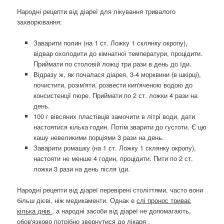
Народні рецепти від діареї для лікування тривалого
захворювання:
Заварити полин (на 1 ст. Ложку 1 склянку окропу),
відвар охолодити до кімнатної температури, процідити.
Приймати по столовій ложці три рази в день до їди.
Відразу ж, як почалася діарея, 3-4 морквини (в шкірці),
почистити, розім'яти, розвести кип'яченою водою до
консистенції пюре. Приймати по 2 ст. ложки 4 рази на
день.
100 г вівсяних пластівців замочити в літрі води, дати
настоятися кілька годин. Потім зварити до густоти. Є цю
кашу невеликими порціями 3 рази на день.
Заварити ромашку (на 1 ст. Ложку 1 склянку окропу),
настояти не менше 4 годин, процідити. Пити по 2 ст.
ложки 3 рази на день після їди.
Народні рецепти від діареї перевірені століттями, часто вони
більш дієві, ніж медикаменти. Однак е
слі пронос триває
кілька днів
, а народні засоби від діареї не допомагають,
обов'язково потрібно звернутися до лікаря
.