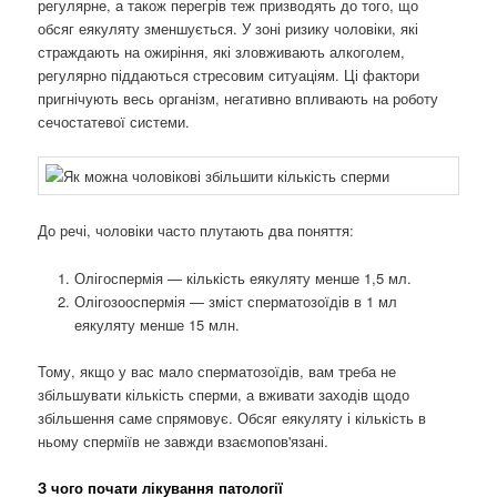
регулярне, а також перегрів теж призводять до того, що
обсяг еякуляту зменшується. У зоні ризику чоловіки, які
страждають на ожиріння, які зловживають алкоголем,
регулярно піддаються стресовим ситуаціям. Ці фактори
пригнічують весь організм, негативно впливають на роботу
сечостатевої системи.
До речі, чоловіки часто плутають два поняття:
Олігоспермія — кількість еякуляту менше 1,5 мл.
Олігозооспермія — зміст сперматозоїдів в 1 мл
еякуляту менше 15 млн.
Тому, якщо у вас мало сперматозоїдів, вам треба не
збільшувати кількість сперми, а вживати заходів щодо
збільшення саме спрямовує. Обсяг еякуляту і кількість в
ньому сперміїв не завжди взаємопов'язані.
З чого почати лікування патології