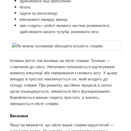
здійснювати піші прогулянки;
бігати;
їздити на велосипеді;
виконувати зарядку вранці;
при «сидить» роботі якомога частіше розминатися,
здійснювати нахили тулуба, розминати ноги.
Інтимна життя теж впливає на обсяг сперми. Точніше —
ставлення до сексу. Негативно позначається відтягування
моменту еякуляції або переривання статевого акту. У цьому
випадку в простаті накопичується сік, який входить до
складу сперми. При розвитку застійних процесів в залозі
орган пошкоджується, змінюється його функціонування.
Виробляється менше секрету простати, а значить,
зменшується обсяг сперми.
Висновок
Якщо ви вважаєте, що обсяг вашої сперми недостатній —
відвідайте лікаря. Не купуйте і не замовляйте сумнівні