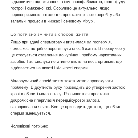
відмовитися від вживання в їжу напівфабрикатів, фаст-фуду,
гострої і смаженої їжі. Особливо це актуально, якщо
першопричиною патології є простатит різного перебігу або
запальні процеси в нирках і сечовому міхурі.
ЩО ПОТРІБНО ЗМІНИТИ В СПОСОБІ ЖИТТЯ
Якщо при здачі спермограми виявилася олігоспермія,
чоловікові потрібно переглянути спосіб життя. В першу чергу
це стосується ставлення до куріння і прийому наркотичних
засобів. Такі сполуки негативно діють на весь організм, що
відбивається на якості і кількості сперми.
Малорухливий спосіб життя також може спровокувати
проблему. Відсутність руху призводить до утворення застою
крові в області малого тазу. Розвивається простатит,
доброякісна гіперплазія передміхурової залози,
захворювання яєчок. Все це призводить до того, що обсяг
сперми зменшується.
Чоловікові потрібно: