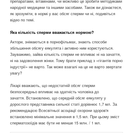
препаратами, вітамінами, чи можливо це зробити методиками
народної медицини та іншими засобами. Також ви дізнаєтеся,
як зрозуміти, в нормі у вас обсяг сперми чи ні, подивіться
відео по темі.
Яка кількість сперми вважається нормою?
Актори, знімаються в порнофільмах, знають способи
збільшення обсягу еякулята і активно ним користуються.
Зауважимо, зайва кількість сперми не впливає ні на зачаття,
ні на задоволення жінки. Тому брати приклад з «гігантів порно
індустрії» не варто. Так може взагалі на це не варто звертати
увагу?
Лікарі вважають, що недостатній обсяг сперми
безпосередньо впливає на здатність чоловіка до
зачаття. Встановлено, що середній обсяг еякуляту у
дорослого представника сильної статі дорівнює 1,7 мл. За
рекомендацією Всесвітньої асоціації охорони здоров'я
встановлено мінімальне значення в 1,5 мл. При цьому зміст
сперматозоїдів має бути не менше 15 млн. / 1 ​​мл.