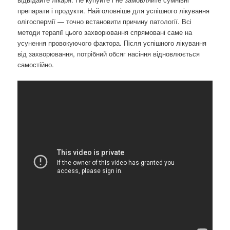
препарати і продукти. Найголовніше для успішного лікування
олігоспермії — точно встановити причину патології. Всі
методи терапії цього захворювання спрямовані саме на
усунення провокуючого фактора. Після успішного лікування
від захворювання, потрібний обсяг насіння відновлюється
самостійно.