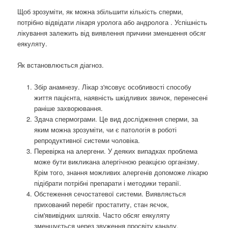
Щоб зрозуміти, як можна збільшити кількість сперми,
потрібно відвідати лікаря уролога або андролога . Успішність
лікування залежить від виявлення причини зменшення обсяг
еякуляту.
Як встановлюється діагноз.
Збір анамнезу. Лікар з'ясовує особливості способу
життя пацієнта, наявність шкідливих звичок, перенесені
раніше захворювання.
Здача спермограми. Це вид дослідження сперми, за
яким можна зрозуміти, чи є патологія в роботі
репродуктивної системи чоловіка.
Перевірка на алергени. У деяких випадках проблема
може бути викликана алергічною реакцією організму.
Крім того, знання можливих алергенів допоможе лікарю
підібрати потрібні препарати і методики терапії.
Обстеження сечостатевої системи. Виявляється
прихований перебіг простатиту, стан яєчок,
сім'явивідних шляхів. Часто обсяг еякуляту
зменшується через звуження просвіту каналу.