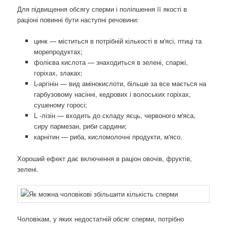
Для підвищення обсягу сперми і поліпшення її якості в
раціоні повинні бути наступні речовини:
цинк — міститься в потрібній кількості в м'ясі, птиці та
морепродуктах;
фолієва кислота — знаходиться в зелені, спаржі,
горіхах, злаках;
L-аргінін — вид амінокислоти, більше за все мається на
гарбузовому насінні, кедрових і волоських горіхах,
сушеному горосі;
L -лізін — входить до складу яєць, червоного м'яса,
сиру пармезан, риби сардини;
карнітин — риба, кисломолочні продукти, м'ясо.
Хороший ефект дає включення в раціон овочів, фруктів,
зелені.
Чоловікам, у яких недостатній обсяг сперми, потрібно