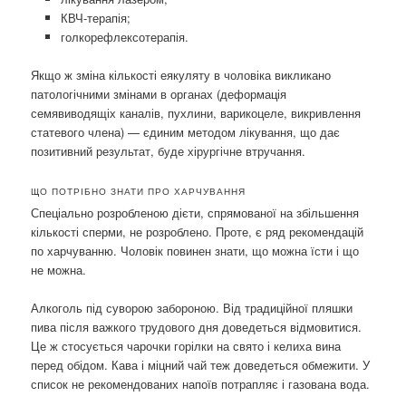
КВЧ-терапія;
голкорефлексотерапія.
Якщо ж зміна кількості еякуляту в чоловіка викликано
патологічними змінами в органах (деформація
семявиводящіх каналів, пухлини, варикоцеле, викривлення
статевого члена) — єдиним методом лікування, що дає
позитивний результат, буде хірургічне втручання.
ЩО ПОТРІБНО ЗНАТИ ПРО ХАРЧУВАННЯ
Спеціально розробленою дієти, спрямованої на збільшення
кількості сперми, не розроблено. Проте, є ряд рекомендацій
по харчуванню. Чоловік повинен знати, що можна їсти і що
не можна.
Алкоголь під суворою забороною. Від традиційної пляшки
пива після важкого трудового дня доведеться відмовитися.
Це ж стосується чарочки горілки на свято і келиха вина
перед обідом. Кава і міцний чай теж доведеться обмежити. У
список не рекомендованих напоїв потрапляє і газована вода.