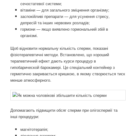
сечостатевої системи;
вітаміни — для загального зміцнення організму;
заспокійливі препарати — для усунення стресу,
депресій та інших нервових розладів;
гормони — якщо виявлено гормональний збій в
організмі.
Щоб відновити нормальну кількість сперми, показані
фізіотерапевтичні методи. Встановлено, що хороший
терапевтичний ефект дають курси процедур в
гипобарической барокамері. Це спеціальний контейнер з
герметично закривається кришкою, в якому створюється тиск
менше атмосферного.
Допомагають підвищити обсяг сперми при олігоспермії та
інші процедури:
магнітотерапія;
лікування лазером;