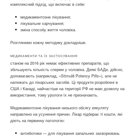
комплексний підхід, що включає в себе:
медикаментозне лікування;
лікувальне харчування;
зміна способу життя чоловіка.
Розглянемо кожну методику докладніше.
МЕДИКАМЕНТИ ТА ЇХ ЗАСТОСУВАННЯ
станом на 2016 рік немає ефективних препаратів, що
збільшують кількість сперми у чоловіка. Деякі БАДи, дійсно,
допомагають (наприклад, «Stimul8 Potency Pills»), але не
належать до лікарських засобів. Ці продукти розроблені в
США і Канаді, найчастіше на території РФ не маю дозволу на
використання, тому урологи їх не призначають.
Медикаментозне лікування низького обсягу еякуляту
направлено на усунення причин. Лікар підбирає ті кошти, які
діють на первинну патологію:
антибіотики — для лікування запальних захворювань