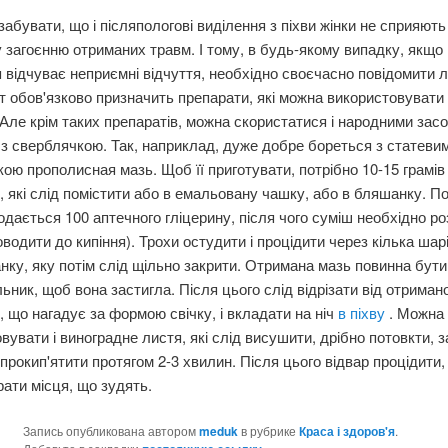
забувати, що і післяпологові виділення з піхви жінки не сприяють
загоєнню отриманих травм. І тому, в будь-якому випадку, якщо
 відчуває неприємні відчуття, необхідно своєчасно повідомити л
т обов'язково призначить препарати, які можна використовуват
Але крім таких препаратів, можна скористатися і народними зас
з сверблячкою. Так, наприклад, дуже добре бореться з статеви
ою прополисная мазь. Щоб її приготувати, потрібно 10-15 грамів
, які слід помістити або в емальовану чашку, або в бляшанку. По
одається 100 аптечного гліцерину, після чого суміш необхідно роз
оводити до кипіння). Трохи остудити і процідити через кілька шарі
нку, яку потім слід щільно закрити. Отримана мазь повинна бут
ьник, щоб вона застигла. Після цього слід відрізати від отриман
 що нагадує за формою свічку, і вкладати на ніч
в піхву
. Можна
вувати і виноградне листя, які слід висушити, дрібно потовкти, 
 прокип'ятити протягом 2-3 хвилин. Після цього відвар процідити
ирати місця, що зудять.
Запись опубликована автором
meduk
в рубрике
Краса і здоров'я
.