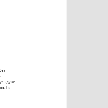
без
ю
тусь дуже
а. І в