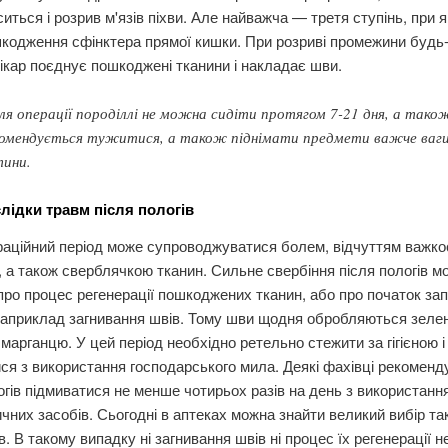
оситься і розрив м'язів піхви. Але найважча — третя ступінь, при я
кодження сфінктера прямої кишки. При розриві промежини будь-
ікар поєднує пошкоджені тканини і накладає шви.
ля операції породіллі не можна сидіти протягом 7-21 дня, а тако
омендується тужитися, а також піднімати предмети важче ваг
тини.
слідки травм після пологів
аційний період може супроводжуватися болем, відчуттям важкос
 а також сверблячкою тканин. Сильне свербіння після пологів м
про процес регенерації пошкоджених тканин, або про початок за
наприклад загнивання швів. Тому шви щодня обробляються зеле
марганцю. У цей період необхідно ретельно стежити за гігієною і
ся з використання господарського мила. Деякі фахівці рекомен
огів підмиватися не менше чотирьох разів на день з використанн
чних засобів. Сьогодні в аптеках можна знайти великий вибір та
в. В такому випадку ні загнивання швів ні процес їх регенерації н