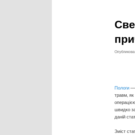
записям
Све
при
Опубликов
Пологи
— 
травм, як
операцією
швидко за
даній ста
Зміст стат