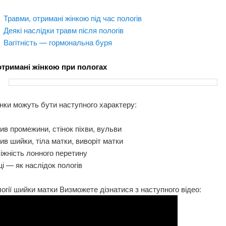
Травми, отримані жінкою під час пологів
Деякі наслідки травм після пологів
Вагітність — гормональна буря
отримані жінкою при пологах
нки можуть бути наступного характеру:
ив промежини, стінок піхви, вульви
ив шийки, тіла матки, виворіт матки
іжність лонного перетину
і — як наслідок пологів
огії шийки матки Визможете дізнатися з наступного відео: