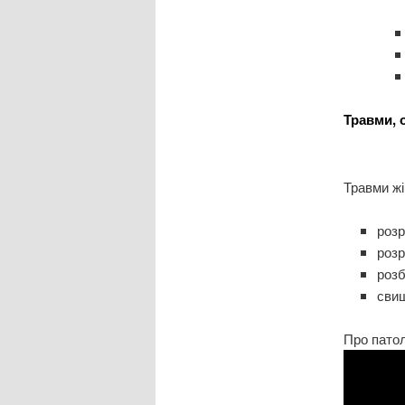
Травми, 
Травми жі
розр
розр
розб
свищ
Про патол