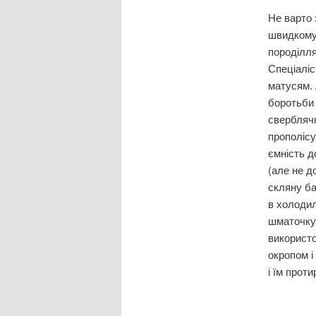
Не варто 
швидкому 
породілля
Спеціаліс
матусям. 
боротьби 
сверблячк
прополісу
ємність д
(але не д
скляну ба
в холодил
шматочку,
використо
окропом і
і їм прот