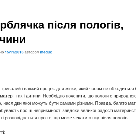
рблячка після пологів,
чини
ано
15/11/2016
автором
meduk
тривалий і важкий процес для жінки, який часом не обходиться 
 матері, так і дитини. Необхідно пояснити, що пологи є природно
, наслідки якої можуть бути самими різними. Правда, багато ма
бувають про ці неприємності завдяки великої радості материнств
тті розповідається про те, що може чекати жінку після пологів.
ті: