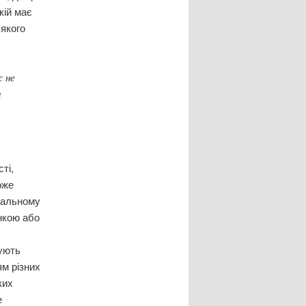
кій має
якого
ж не
и
ті,
оже
пальному
нкою або
дують
ям різних
ких
е