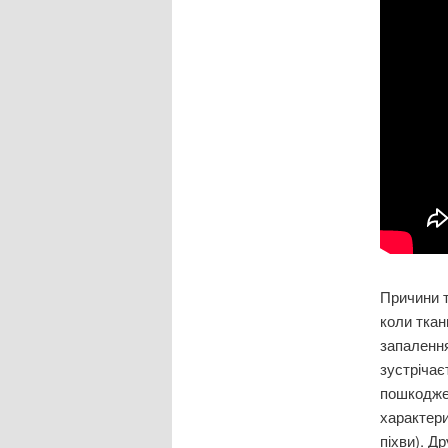
Причини т
коли ткан
запалення
зустрічає
пошкоджен
характери
піхви). Д