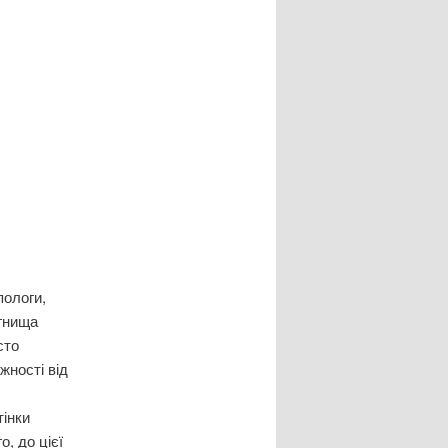
пологи,
огнища
сто
жності від
інки
о, до цієї