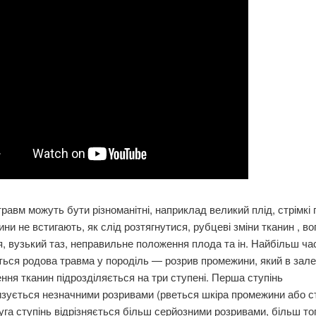
равм можуть бути різноманітні, наприклад великий плід, стрімкі 
ини не встигають, як слід розтягнутися, рубцеві зміни тканин , в
, вузький таз, неправильне положення плода та ін. Найбільш ча
ться родова травма у породіль — розрив промежини, який в зале
ня тканин підрозділяється на три ступені. Перша ступінь
зується незначними розривами (рветься шкіра промежини або ст
руга ступінь відрізняється більш серйозними розривами, більш тог