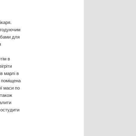
ікаря.
и годуючим
обами для
м
тім в
ігріти
в марлі в
и поміщена
ої маси по
 також
залити
, остудити