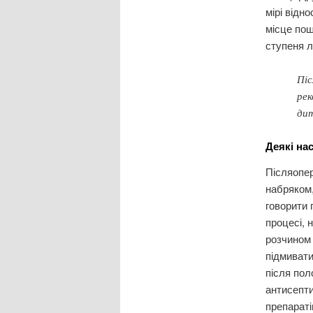
мірі відн
місце пош
ступеня л
Піс
рек
ди
Деякі на
Післяопер
набряком,
говорити 
процесі, 
розчином 
підмивати
після пол
антисепти
препараті