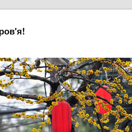
ров'я!