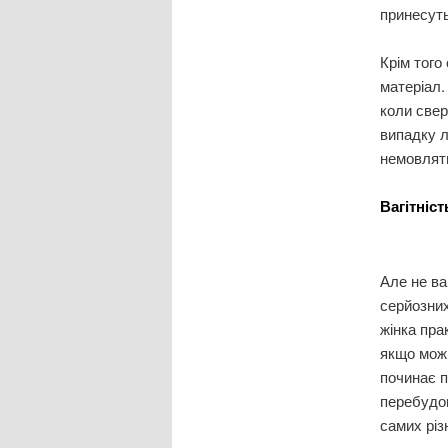
принесуть
Крім того
матеріал.
коли свер
випадку л
немовлят
Вагітніс
Але не ва
серйозних
жінка пра
якщо можн
починає п
перебудов
самих різ