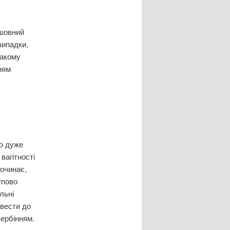
шовний
випадки,
такому
ням
до дуже
вагітності
починає,
упово
льні
ивести до
вербінням.