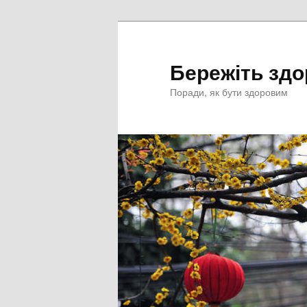
Перейти
к
основному
Бережіть здо
содержимому
Поради, як бути здоровим