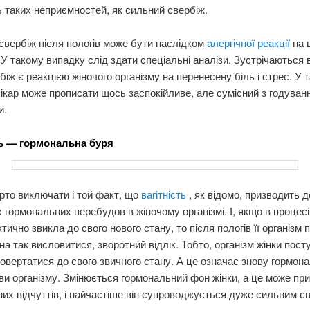
 таких неприємностей, як сильний свербіж.
 свербіж після пологів може бути наслідком
алергічної реакції
на 
 У такому випадку слід здати спеціальні аналізи. Зустрічаються 
біж є реакцією жіночого організму на перенесену біль і стрес. У 
ікар може прописати щось заспокійливе, але сумісний з годуван
и.
ть — гормональна буря
рто виключати і той факт, що
вагітність
, як відомо, призводить 
 гормональних перебудов в жіночому організмі. І, якщо в процесі 
ктично звикла до свого нового стану, то після пологів її організм 
а так висловитися, зворотний відлік. Тобто, організм жінки пост
овертатися до свого звичного стану. А це означає знову гормона
и організму. Змінюється гормональний фон жінки, а це може пр
них відчуттів, і найчастіше він супроводжується дуже сильним с