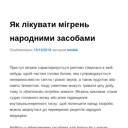
Як лікувати мігрень
народними засобами
Опубликовано
15/12/2016
автором
meduk
Приступ мігрені характеризується раптово з'явилася в якій-
небудь одній частині голови болем, яка супроводжується
непереносимістю світла і різких звуків, а також нудотою або
навіть блювотою. Іноді симптоми можуть тривати цілу добу,
тому їх обов'язково потрібно знімати. Мігрень викликає спазм
судин головного мозку або різке підвищення
внутрішньочерепного тиску, щоб полегшити напад хвороби,
можна звернутися до перевірених рецептів народної
медицини.
Найбільш ефективними засобами для боротьби з різкою