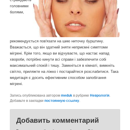
головними
болями,
рекомендується пов'язати на шию ниточку бурштину.
Вважається, що він здатний зняти неприємні симптоми
мігрені. Крім того, якщо ви відчуваєте, що настає напад
хвороби, потрібно кинути всі справи і забезпечити собі
максимальний спокій і тишу. Замкніться в кімнаті, вимкніть
світло, приляжте на ліжко і постарайтеся розслабитися. Така
медитація є досить ефективним способом запобігання
мігрені.
Запись опубликована автором
meduk
в рубрике
Неврологія
.
Добавьте в закладки
постоянную ссылку
.
Добавить комментарий