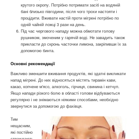
крутого окропу. Потрібно потримати засіб на водяній
бані близько півгодини, після чого трохи настояти і
процідити. Вживати настій проти мігрені потрібно по
одній чайній ложці 3 рази на день.
Під час чергового нападу можна обмотати голову
рушником, змоченим у гарячій воді. Не завадить також
прикласти до скронь часточки лимона, закріпивши їх за
допомогою бинта.
Основні рекомендації
Важливо зменшити вживання продуктів, які здатні викликати
напад мігрені. До них відносяться містять тирамін кави,
какао, копчене м'ясо, алкоголь, гірчиця, свинина і кетчуп.
Якщо напади різкого болю в області голови відбуваються
регулярно і не знімаються ніякими способами, необхідно
звернутися за допомогою до фахівця.
Тим
нещасним,
які постійно
страждають