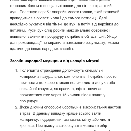
головним болем є спеціальні ванни для ніг і контрастний
душ. Полегшує перебіг хвороби масаж голови, який зазвичай
проводиться з області чола і до самого потилиці. Далі
необхідно рухатися від тімені до вух, а потім від верхівки до
потилиці. Рухи рук слід робити максимально обережно і
повільно, закінчити процедуру потрібно в області шиї. Якщо
дані рекомендації не справили належного результату, можна
вдатися до інших народних засобів.
Засоби народної медицини від нападів мігрені
Полегшити страждання допоможуть спеціальні
компреси з натуральних компонентів. Потрібно просто
прикласти до хворого місця велике листя лопуха або
звичайної капусти, як правило, ефект починає
проявлятися вже через 15 хвилин після початку
процедури.
Дуже діючим способом боротьби є використання настоїв
з трав. В даному випадку краще всього взяти
материнку, подорожник, шипшина, м'яту або листя
кропиви. При цьому застосовувати можна як збір