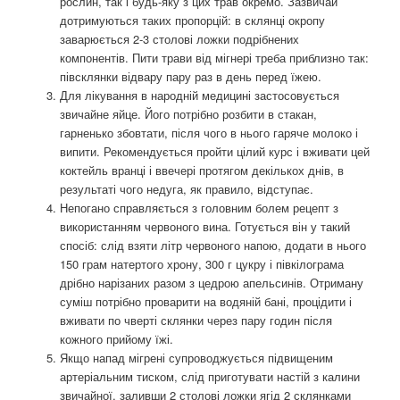
рослин, так і будь-яку з цих трав окремо. Зазвичай
дотримуються таких пропорцій: в склянці окропу
заварюється 2-3 столові ложки подрібнених
компонентів. Пити трави від мігнері треба приблизно так:
півсклянки відвару пару раз в день перед їжею.
Для лікування в народній медицині застосовується
звичайне яйце. Його потрібно розбити в стакан,
гарненько збовтати, після чого в нього гаряче молоко і
випити. Рекомендується пройти цілий курс і вживати цей
коктейль вранці і ввечері протягом декількох днів, в
результаті чого недуга, як правило, відступає.
Непогано справляється з головним болем рецепт з
використанням червоного вина. Готується він у такий
спосіб: слід взяти літр червоного напою, додати в нього
150 грам натертого хрону, 300 г цукру і півкілограма
дрібно нарізаних разом з цедрою апельсинів. Отриману
суміш потрібно проварити на водяній бані, процідити і
вживати по чверті склянки через пару годин після
кожного прийому їжі.
Якщо напад мігрені супроводжується підвищеним
артеріальним тиском, слід приготувати настій з калини
звичайної, заливши 2 столові ложки ягід 2 склянками