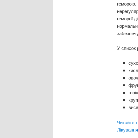
геморою. 
нерегуляр
геморої д
нормально
забезпечу
У список 
сухо
кисл
овоч
фрук
горі
круп
висі
Читайте т
Лікуванн