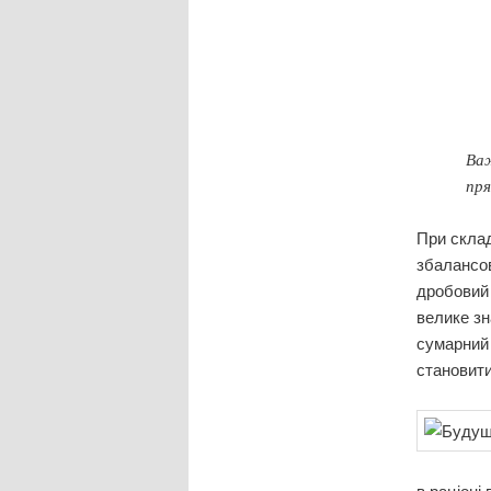
Важ
пря
При склад
збалансов
дробовий 
велике зн
сумарний 
становити
в раціоні