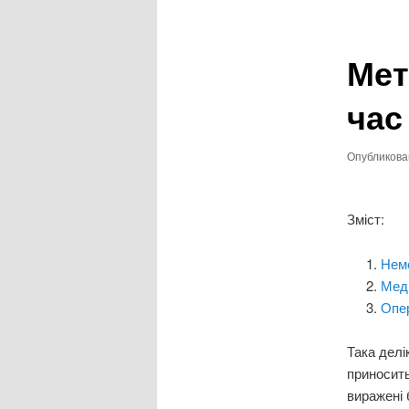
записям
Мет
час
Опубликов
Зміст:
Нем
Мед
Опер
Така делі
приносить
виражені 