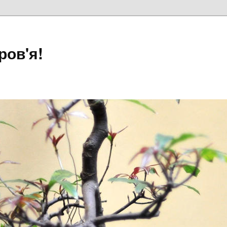
ров'я!