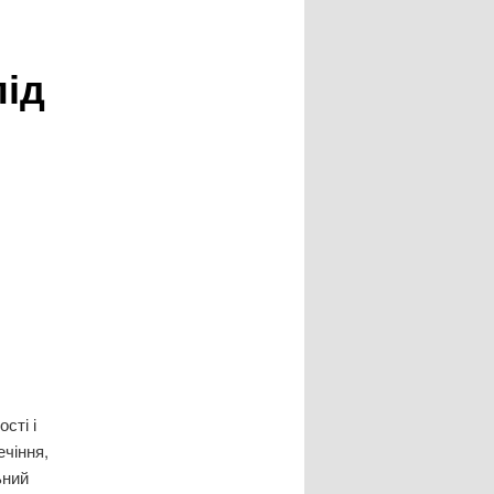
під
сті і
ечіння,
ьний