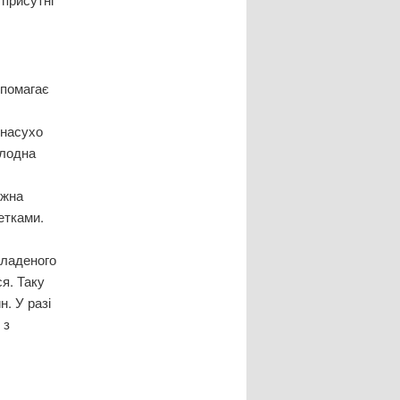
опомагає
 насухо
олодна
ожна
етками.
кладеного
я. Таку
. У разі
 з