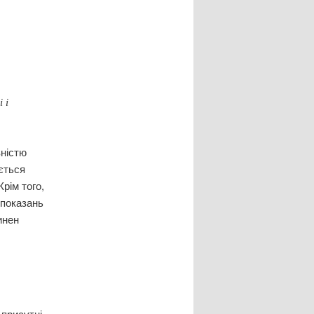
 і
вністю
ується
рім того,
ипоказань
инен
 присутні