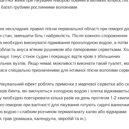
 багаті грубими рослинними волокнами
я нескладних правил гігієни періанальної області при геморої д
 стан, зменшити біль і набряклість. Після кожного спорожнення
 необхідно виконувати підмивання прохолодною водою, а потім
 область ануса м'яким рушником або паперовими серветками. Х
ищує тонус стінок судин і покращує відтік крові з збільшених
льних вузлів. Якщо немає можливості виконати такий туалет, м
ися спеціально призначеними для інтимної гігієни вологими серв
ікувальний ефект роблять примочки з марлевої серветки або с
разів бинта, які змочуються холодною водою і злегка віджимаютьс
 необхідно повторювати кілька разів на день протягом 1-2 хвилин
го геморою при вагітності для лікування готують сидячі ванночки
ю водою і слабким розчином перманганату калію або відварами
х трав (ромашка, календула, звіробій та ін.).