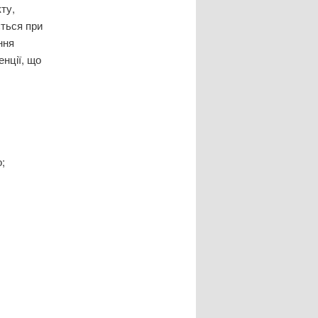
ту,
ється при
ння
нції, що
о;