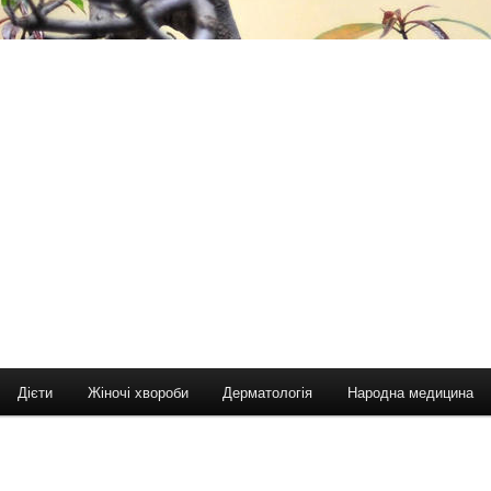
Дієти
Жіночі хвороби
Дерматологія
Народна медицина