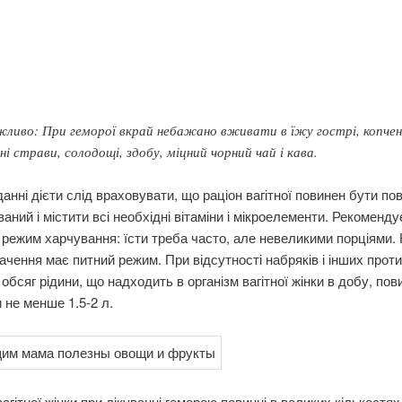
ливо: При геморої вкрай небажано вживати в їжу гострі, копчені
ні страви, солодощі, здобу, міцний чорний чай і кава.
анні дієти слід враховувати, що раціон вагітної повинен бути по
аний і містити всі необхідні вітаміни і мікроелементи. Рекоменд
режим харчування: їсти треба часто, але невеликими порціями. К
ачення має питний режим. При відсутності набряків і інших прот
обсяг рідини, що надходить в організм вагітної жінки в добу, пов
 не менше 1.5-2 л.
 вагітної жінки при лікуванні геморою повинні в великих кількостях