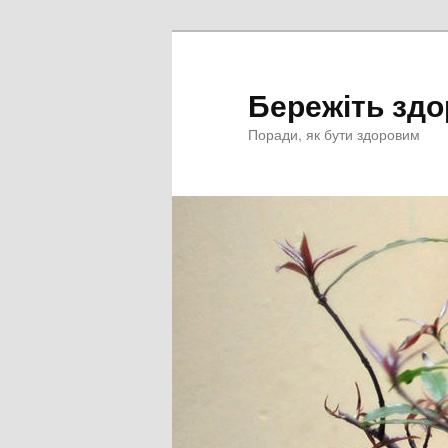
Перейти
к
основному
Бережіть здо
содержимому
Поради, як бути здоровим