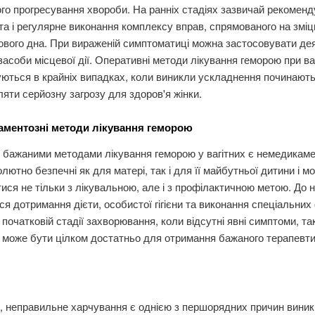
о прогресування хвороби. На ранніх стадіях зазвичай рекоменд
єта і регулярне виконання комплексу вправ, спрямованого на змі
зового дна. При вираженій симптоматиці можна застосовувати дея
 засоби місцевої дії. Оперативні методи лікування геморою при ва
ються в крайніх випадках, коли виникли ускладнення починают
яти серйозну загрозу для здоров'я жінки.
ментозні методи лікування геморою
бажаними методами лікування геморою у вагітних є немедикаме
лютно безпечні як для матері, так і для її майбутньої дитини і м
ися не тільки з лікувальною, але і з профілактичною метою. До 
ся дотримання дієти, особистої гігієни та виконання спеціальних
 початковій стадії захворювання, коли відсутні явні симптоми, та
 може бути цілком достатньо для отримання бажаного терапевт
, неправильне харчування є однією з першорядних причин вини