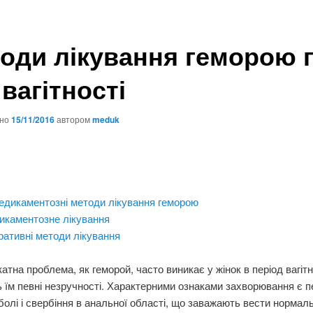
оди лікування геморою 
 вагітності
ано
15/11/2016
автором
meduk
едикаментозні методи лікування геморою
икаментозне лікування
ативні методи лікування
катна проблема, як геморой, часто виникає у жінок в період вагітно
 їм певні незручності. Характерними ознаками захворювання є п
болі і свербіння в анальної області, що заважають вести нормал