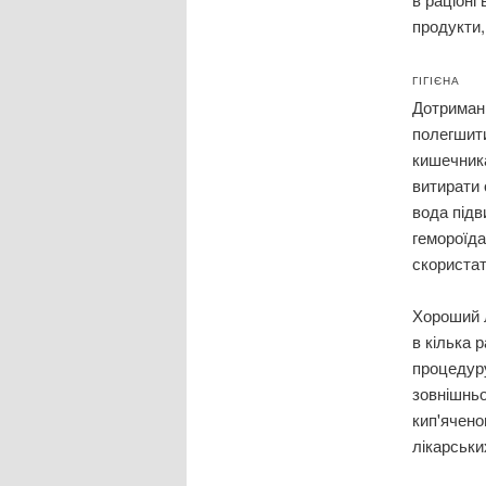
продукти,
ГІГІЄНА
Дотриманн
полегшити
кишечника
витирати
вода підв
гемороїда
скористат
Хороший л
в кілька 
процедуру
зовнішньо
кип'ячено
лікарськи