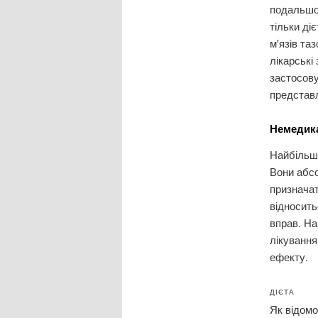
подальшог
тільки ді
м'язів та
лікарські
застосову
представл
Немедика
Найбільш 
Вони абсо
призначат
відносить
вправ. На
лікування
ефекту.
ДІЄТА
Як відомо