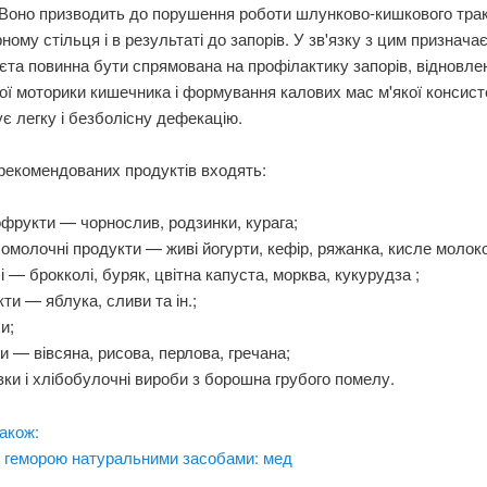
Воно призводить до порушення роботи шлунково-кишкового трак
ному стільця і ​​в результаті до запорів. У зв'язку з цим признача
ієта повинна бути спрямована на профілактику запорів, відновле
ї моторики кишечника і формування калових мас м'якої консисте
є легку і безболісну дефекацію.
рекомендованих продуктів входять:
фрукти — чорнослив, родзинки, курага;
омолочні продукти — живі йогурти, кефір, ряжанка, кисле молок
і — брокколі, буряк, цвітна капуста, морква, кукурудза ;
ти — яблука, сливи та ін.;
хи;
и — вівсяна, рисова, перлова, гречана;
вки і хлібобулочні вироби з борошна грубого помелу.
акож:
я геморою натуральними засобами: мед