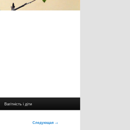
Вагітність і діти
Следующая
→