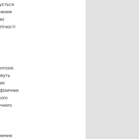
ується
цнення
кі
гітності
ь
нтозні.
ожуть
них
 фізичних
кого
ичного
кнення