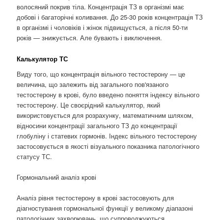
волосяний покрив тіла. Концентрація ТЗ в організмі має
добові і багаторічні коливання. До 25-30 років концентрація ТЗ
в організмі і чоловіків і жінок підвищується, а після 50-ти
років — знижується. Але бувають і виключення.
Калькулятор ТС
Виду того, що концентрація вільного тестостерону — це
величина, що залежить від загального пов'язаного
тестостерону в крові, було введено поняття індексу вільного
тестостерону. Це своєрідний калькулятор, який
використовується для розрахунку, математичним шляхом,
відносини концентрації загального ТЗ до концентрації
глобуліну і статевих гормонів. Індекс вільного тестостерону
застосовується в якості візуального показника патологічного
статусу ТС.
Гормональний аналіз крові
Аналіз рівня тестостерону в крові застосовують для
діагностування гормональної функції у великому діапазоні
патологічних захворювань, що супроводжуються