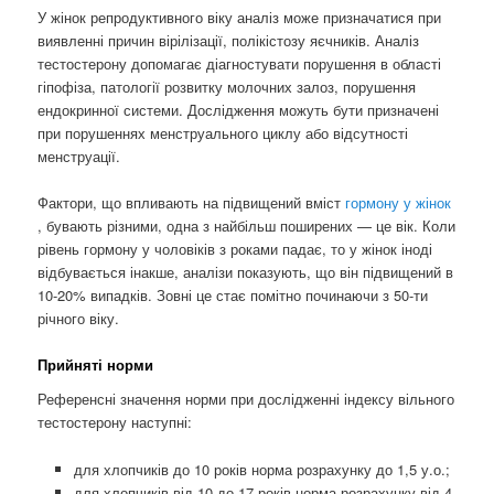
У жінок репродуктивного віку аналіз може призначатися при
виявленні причин вірілізації, полікістозу яєчників. Аналіз
тестостерону допомагає діагностувати порушення в області
гіпофіза, патології розвитку молочних залоз, порушення
ендокринної системи. Дослідження можуть бути призначені
при порушеннях менструального циклу або відсутності
менструації.
Фактори, що впливають на підвищений вміст
гормону у жінок
, бувають різними, одна з найбільш поширених — це вік. Коли
рівень гормону у чоловіків з роками падає, то у жінок іноді
відбувається інакше, аналізи показують, що він підвищений в
10-20% випадків. Зовні це стає помітно починаючи з 50-ти
річного віку.
Прийняті норми
Референсні значення норми при дослідженні індексу вільного
тестостерону наступні:
для хлопчиків до 10 років норма розрахунку до 1,5 у.о.;
для хлопчиків від 10 до 17 років норма розрахунку від 4