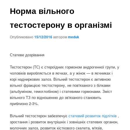
Норма вільного
тестостерону в організмі
Опубликовано
15/12/2016
автором
meduk
Статеве дозрівання
Тестостерон (ТС) є стероїдних гормоном андрогенної групи, у
чоловіків виробляється в яєчках, а у жінок — в яєчниках і
корі надниркових залоз. Вільний тестостерон є активною
вільної фракцією тестостерону, не пов'язаного з білками
(альбуміном, гемоглобіном) і статевими гормонами. Зміст
вільного ТЗ по відношенню до зв'язаного становить
приблизно 2-3%.
Вільний тестостерон забезпечує
статевий розвиток підлітків
,
зростання і розвиток внутрішніх і зовнішніх статевих органон,
молочних залоз, розвиток кісткового скелета, м'язів,