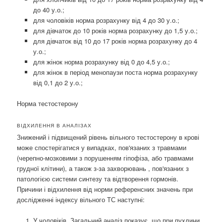
до 40 у.о.;
для чоловіків норма розрахунку від 4 до 30 у.о.;
для дівчаток до 10 років норма розрахунку до 1,5 у.о.;
для дівчаток від 10 до 17 років норма розрахунку до 4
у.о.;
для жінок норма розрахунку від 0 до 4,5 у.о.;
для жінок в період менопаузи поста норма розрахунку
від 0,1 до 2 у.о.;
Норма тестостерону
ВІДХИЛЕННЯ В АНАЛІЗАХ
Знижений і підвищений рівень вільного тестостерону в крові
може спостерігатися у випадках, пов'язаних з травмами
(черепно-мозковими з порушенням гіпофіза, або травмами
грудної клітини), а також з-за захворювань , пов'язаних з
патологією системи синтезу та відтворення гормонів.
Причини і відхилення від норми референсних значень при
дослідженні індексу вільного ТС наступні:
У чоловіків. Загальний аналіз показує, що при пухлини