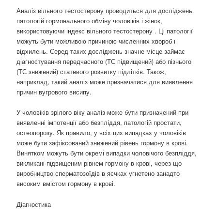
Аналіз вільного тестостерону проводиться для досліджень
патологій гормонального обміну чоловіків і жінок,
використовуючи індекс вільного тестостерону . Ці патології
можуть бути можливою причиною численних хвороб і
відхилень. Серед таких досліджень значне місце займає
діагностування передчасного (ТС підвищений) або пізнього
(ТС знижений) статевого розвитку підлітків. Також,
наприклад, такий аналіз може призначатися для виявлення
причин вугрового висипу.
У чоловіків зрілого віку аналіз може бути призначений при
виявленні імпотенції або безпліддя, патологій простати,
остеопорозу. Як правило, у всіх цих випадках у чоловіків
може бути зафіксований знижений рівень гормону в крові.
Винятком можуть бути окремі випадки чоловічого безпліддя,
викликані підвищеним рівнем гормону в крові, через що
виробництво сперматозоїдів в яєчках угнетено занадто
високим вмістом гормону в крові.
Діагностика