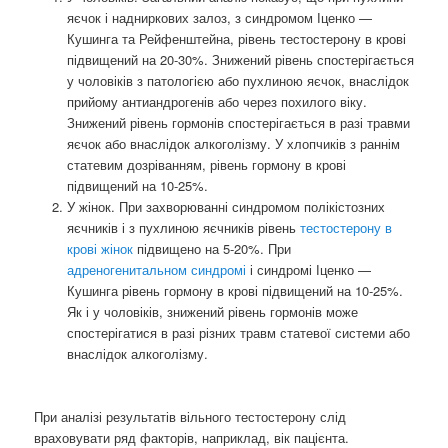
яєчок і надниркових залоз, з синдромом Іценко —
Кушинга та Рейфенштейна, рівень тестостерону в крові
підвищений на 20-30%. Знижений рівень спостерігається
у чоловіків з патологією або пухлиною яєчок, внаслідок
прийому антиандрогенів або через похилого віку.
Знижений рівень гормонів спостерігається в разі травми
яєчок або внаслідок алкоголізму. У хлопчиків з раннім
статевим дозріванням, рівень гормону в крові
підвищений на 10-25%.
У жінок. При захворюванні синдромом полікістозних
яєчників і з пухлиною яєчників рівень
тестостерону в
крові жінок
підвищено на 5-20%. При
адреногенитальном синдромі
і синдромі Іценко —
Кушинга рівень гормону в крові підвищений на 10-25%.
Як і у чоловіків, знижений рівень гормонів може
спостерігатися в разі різних травм статевої системи або
внаслідок алкоголізму.
При аналізі результатів вільного тестостерону слід
враховувати ряд факторів, наприклад, вік пацієнта.