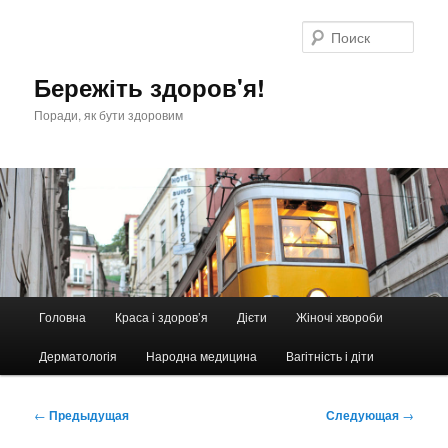
Перейти
к
Поис
основному
содержимому
Бережіть здоров'я!
Поради, як бути здоровим
Главное
Головна
Краса і здоров’я
Дієти
Жіночі хвороби
меню
Дерматологія
Народна медицина
Вагітність і діти
Навигация
←
Предыдущая
Следующая
→
по