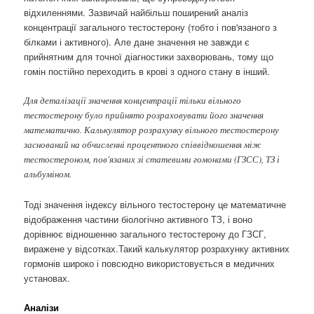
відхиленнями. Зазвичай найбільш поширений аналіз
концентрації загального тестостерону (тобто і пов'язаного з
білками і активного). Але дане значення не завжди є
прийнятним для точної діагностики захворювань, тому що
гомін постійно переходить в крові з одного стану в інший.
Для деталізації значення концентрації тільки вільного
тестостерону було прийнято розраховувати його значення
математично. Калькулятор розрахунку вільного тестостерону
заснований на обчисленні процентного співвідношення між
тестостероном, пов'язаних зі статевими гомонами (ГЗСС), ТЗ і
альбуміном.
Тоді значення індексу вільного тестостерону це математичне
відображення частини біологічно активного ТЗ, і воно
дорівнює відношенню загального тестостерону до ГЗСГ,
виражене у відсотках.Такий калькулятор розрахунку активних
гормонів широко і повсюдно використовується в медичних
установах.
Аналізи