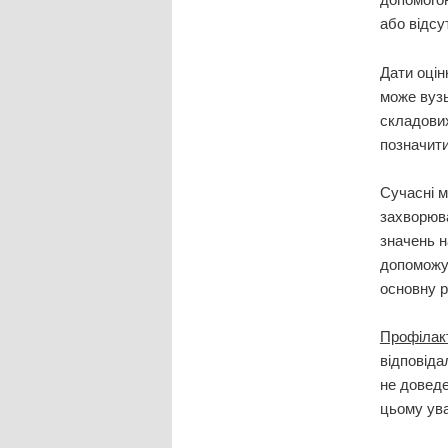
або відсу
Дати оцін
може вуз
складових
позначити
Сучасні м
захворюва
значень н
допоможут
основну р
Профілак
відповіда
не доведе
цьому ува