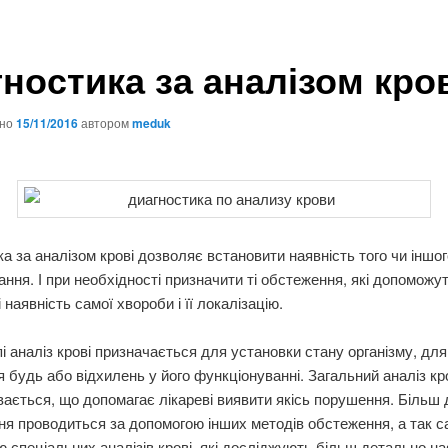
гностика за аналізом кро
ано
15/11/2016
автором
meduk
ка за аналізом крові дозволяє встановити наявність того чи іншог
ння. І при необхідності призначити ті обстеження, які допоможу
 наявність самої хвороби і її локалізацію.
і аналіз крові призначається для установки стану організму, для
 будь або відхилень у його функціонуванні. Загальний аналіз кр
ивається, що допомагає лікареві виявити якісь порушення. Більш
я проводиться за допомогою інших методів обстеження, а так с
 спеціальних аналізів крові, які досліджують більш детально на