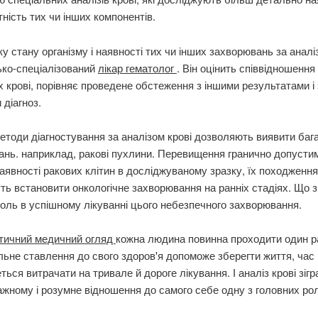
тність тих чи інших компонентів.
ку стану організму і наявності тих чи інших захворювань за аналі
ько-спеціалізований
лікар гематолог
. Він оцінить співвідношення 
 крові, порівняє проведене обстеження з іншими результатами і
 діагноз.
етоди діагностування за аналізом крові дозволяють виявити баг
нь. наприклад, ракові пухлини. Перевищення гранично допусти
аявності ракових клітин в досліджуваному зразку, їх походження
ь встановити онкологічне захворювання на ранніх стадіях. Що з
оль в успішному лікуванні цього небезпечного захворювання.
тичний медичний огляд
кожна людина повинна проходити один ра
льне ставлення до свого здоров'я допоможе зберегти життя, час і 
ться витрачати на тривале й дороге лікування. І аналіз крові зігр
жному і розумне відношення до самого себе одну з головних ро