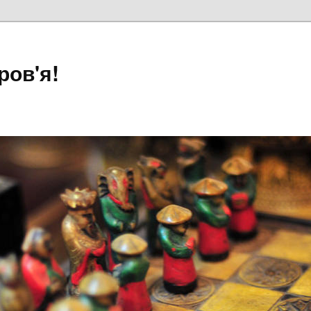
ров'я!