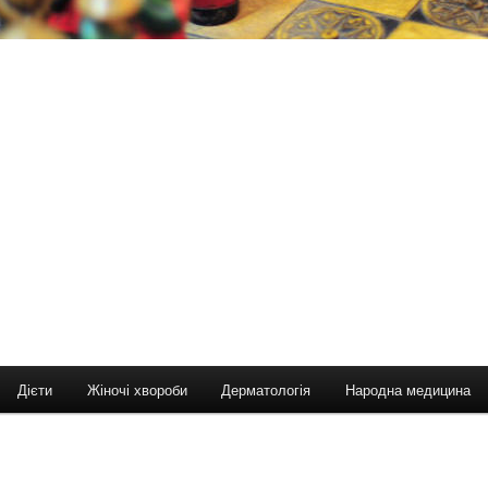
Дієти
Жіночі хвороби
Дерматологія
Народна медицина