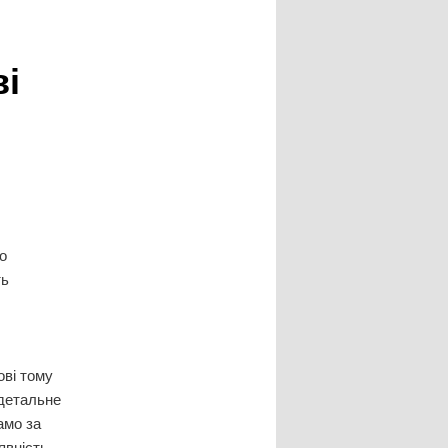
ві
о
ть
ові тому
 детальне
амо за
явність