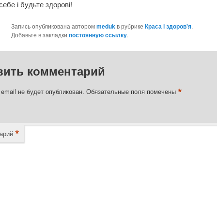
себе і будьте здорові!
Запись опубликована автором
meduk
в рубрике
Краса і здоров'я
.
Добавьте в закладки
постоянную ссылку
.
вить комментарий
*
email не будет опубликован.
Обязательные поля помечены
*
арий