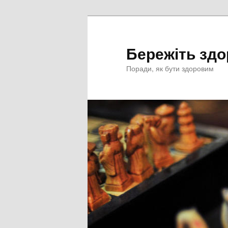
Перейти
к
основному
Бережіть здо
содержимому
Поради, як бути здоровим