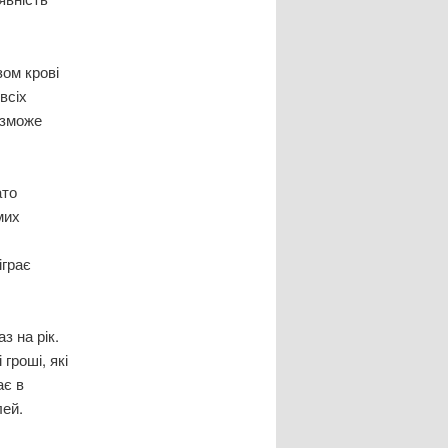
зом крові
всіх
 зможе
ато
мих
іграє
з на рік.
гроші, які
ає в
лей.