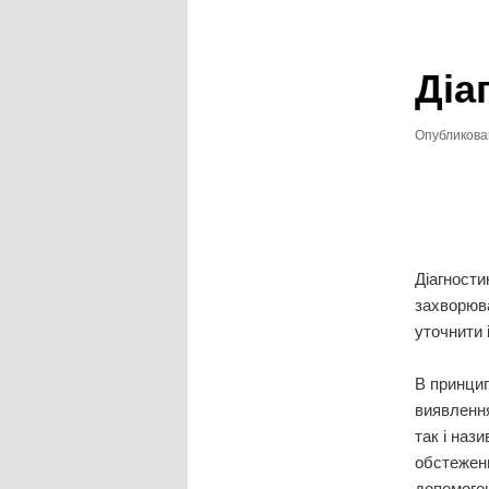
записям
Діа
Опубликов
Діагности
захворюва
уточнити і
В принцип
виявлення
так і наз
обстеженн
допомогою