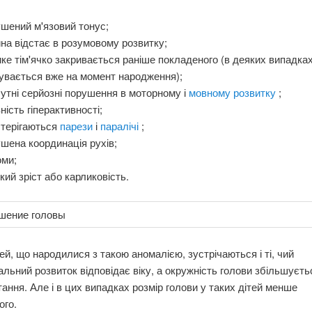
шений м'язовий тонус;
на відстає в розумовому розвитку;
ке тім'ячко закривається раніше покладеного (в деяких випадка
увається вже на момент народження);
утні серйозні порушення в моторному і
мовному розвитку
;
ність гіперактивності;
стерігаються
парези
і
паралічі
;
шена координація рухів;
оми;
кий зріст або карликовість.
ей, що народилися з такою аномалією, зустрічаються і ті, чий
альний розвиток відповідає віку, а окружність голови збільшуєть
тання. Але і в цих випадках розмір голови у таких дітей менше
ого.