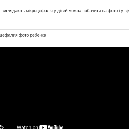
і виглядають мікроцефалія у дітей можна побачити на фото і у ві