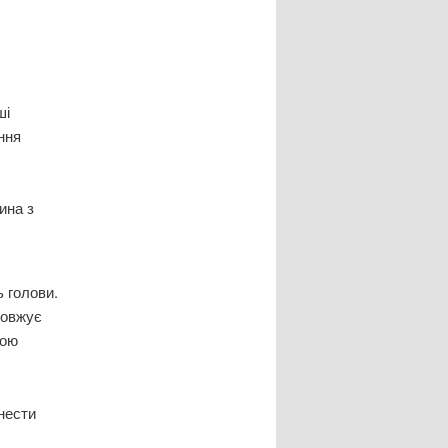
ші
ння
ина з
 голови.
довжує
ною
нести