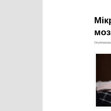
записям
Мік
моз
Опубликов