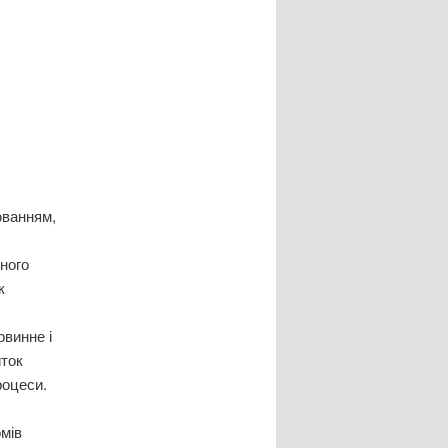
ванням,
ного
к
винне і
иток
роцеси.
мів