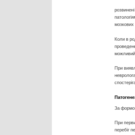
розвинені
патологія
мозкових 
Коли в ро
проведенн
можливий 
При виявл
невролога
спостеріг
Патогене
За формою
При перви
перебіг п