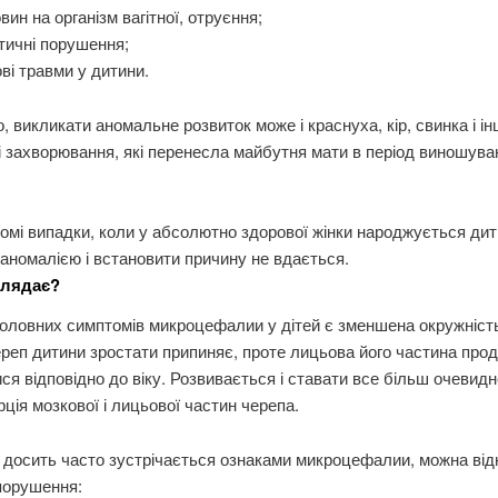
вин на організм вагітної, отруєння;
тичні порушення;
ві травми у дитини.
о, викликати аномальне розвиток може і краснуха, кір, свинка і ін
і захворювання, які перенесла майбутня мати в період виношува
омі випадки, коли у абсолютно здорової жінки народжується дит
аномалією і встановити причину не вдається.
глядає?
оловних симптомів микроцефалии у дітей є зменшена окружність
реп дитини зростати припиняє, проте лицьова його частина про
ся відповідно до віку. Розвивається і ставати все більш очевид
ція мозкової і лицьової частин черепа.
 досить часто зустрічається ознаками микроцефалии, можна від
порушення: