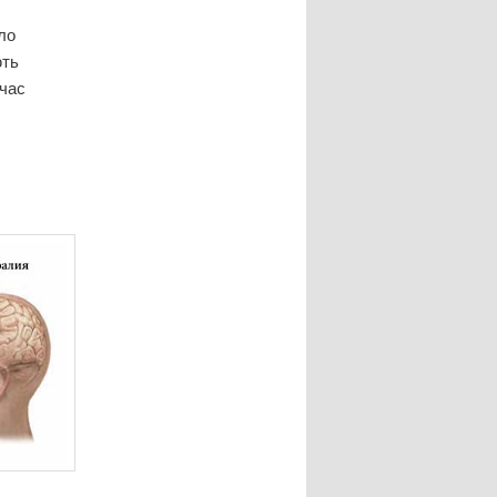
ло
ють
 час