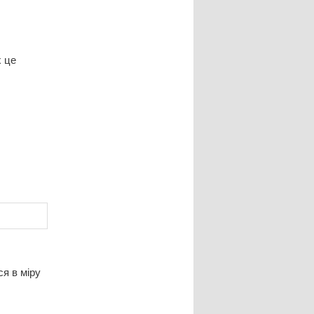
х це
ся в міру