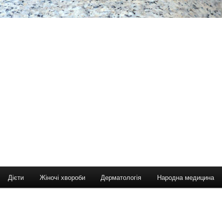
Дієти
Жіночі хвороби
Дерматологія
Народна медицина