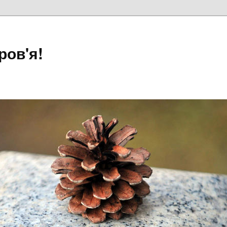
ров'я!