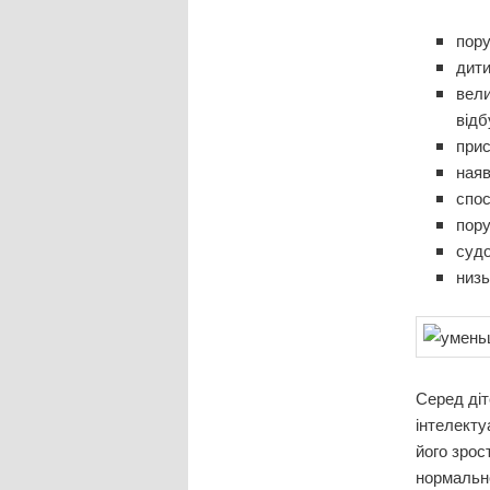
пору
дити
вели
відб
прис
наяв
спо
пору
суд
низь
Серед діт
інтелекту
його зрос
нормальн