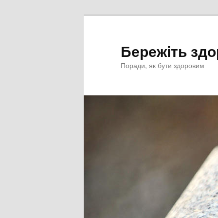
Перейти
к
основному
Бережіть здо
содержимому
Поради, як бути здоровим