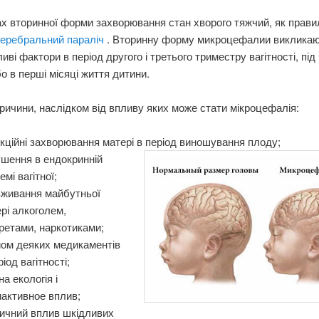
х вторинної форми захворювання стан хворого тяжчий, як прави
еребральний параліч
. Вторинну форму микроцефалии виклика
иві фактори в період другого і третього триместру вагітності, під
бо в перші місяці життя дитини.
ричини, наслідком від впливу яких може стати мікроцефалія:
кційні захворювання матері в період виношування плоду;
шення в ендокринній
емі вагітної;
вживання майбутньої
рі алкоголем,
ретами, наркотиками;
йом деяких медикаментів
ріод вагітності;
на екологія і
активное вплив;
ичний вплив шкідливих