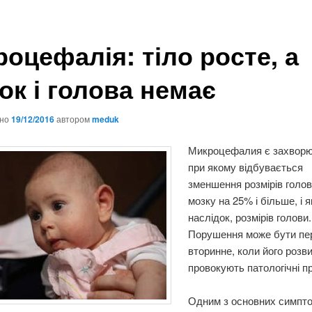
роцефалія: тіло росте, а
ок і голова немає
ано
19/12/2016
автором
meduk
Микроцефалия є захворю
при якому відбувається
зменшення розмірів голов
мозку на 25% і більше, і я
наслідок, розмірів голови.
Порушення може бути пер
вторинне, коли його розв
провокують патологічні п
Одним з основних симпто