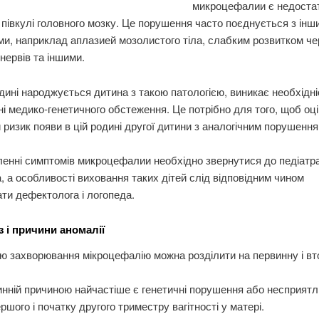
микроцефалии є недоста
 півкулі головного мозку. Це порушення часто поєднується з інш
ми, наприклад аплазией мозолистого тіла, слабким розвитком че
нервів та іншими.
дині народжується дитина з такою патологією, виникає необхідні
і медико-генетичного обстеження. Це потрібно для того, щоб оц
ризик появи в цій родині другої дитини з аналогічним порушення
енні симптомів микроцефалии необхідно звернутися до педіатра
, а особливості виховання таких дітей слід відповідним чином
ати дефектолога і логопеда.
з і причини аномалії
 захворювання мікроцефалію можна розділити на первинну і вт
нній причиною найчастіше є генетичні порушення або несприят
ершого і початку другого триместру вагітності у матері.