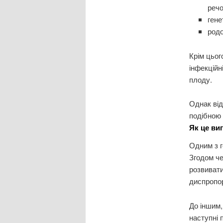
речо
гене
родо
Крім цьог
інфекційн
плоду.
Однак від
подібною 
Як це ви
Одним з г
Згодом че
розвивати
диспропор
До іншим,
наступні 