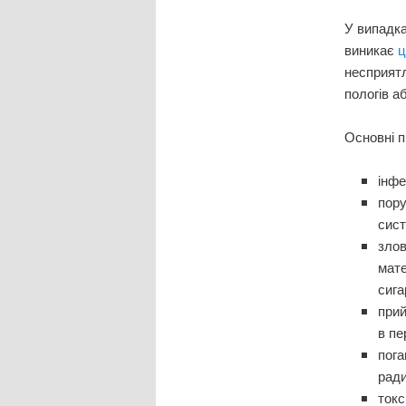
У випадка
виникає
ц
несприятл
пологів а
Основні п
інфе
пору
сист
зло
мате
сига
при
в пе
пога
ради
токс