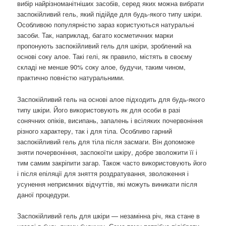
вибір найрізноманітніших засобів, серед яких можна вибрати
заспокійливий гель, який підійде для будь-якого типу шкіри.
Особливою популярністю зараз користуються натуральні
засоби. Так, наприклад, багато косметичних марки
пропонують заспокійливий гель для шкіри, зроблений на
основі соку алое. Такі гелі, як правило, містять в своєму
складі не менше 90% соку алое, будучи, таким чином,
практично повністю натуральними.
Заспокійливий гель на основі алое підходить для будь-якого
типу шкіри. Його використовують як для особи в разі
сонячних опіків, висипань, запалень і всіляких почервоніння
різного характеру, так і для тіла. Особливо гарний
заспокійливий гель для тіла після засмаги. Він допоможе
зняти почервоніння, заспокоїти шкіру, добре зволожити її і
тим самим закріпити загар. Також часто використовують його
і після епіляції для зняття роздратування, зволоження і
усунення неприємних відчуттів, які можуть виникати після
даної процедури.
Заспокійливий гель для шкіри — незамінна річ, яка стане в