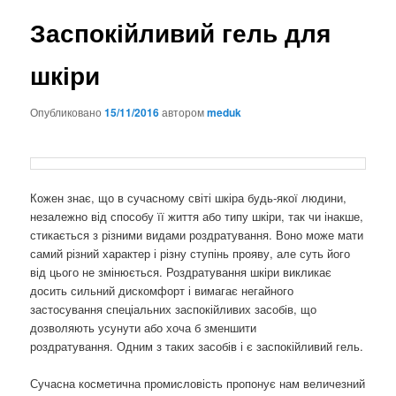
Заспокійливий гель для
шкіри
Опубликовано
15/11/2016
автором
meduk
Кожен знає, що в сучасному світі шкіра будь-якої людини,
незалежно від способу її життя або типу шкіри, так чи інакше,
стикається з різними видами роздратування. Воно може мати
самий різний характер і різну ступінь прояву, але суть його
від цього не змінюється. Роздратування шкіри викликає
досить сильний дискомфорт і вимагає негайного
застосування спеціальних заспокійливих засобів, що
дозволяють усунути або хоча б зменшити
роздратування. Одним з таких засобів і є заспокійливий гель.
Сучасна косметична промисловість пропонує нам величезний