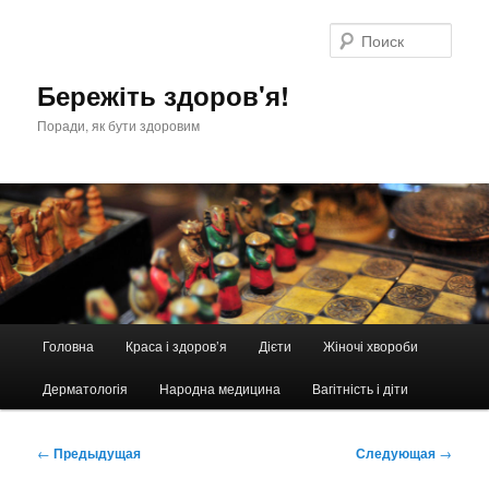
Перейти
к
Поис
основному
содержимому
Бережіть здоров'я!
Поради, як бути здоровим
Главное
Головна
Краса і здоров’я
Дієти
Жіночі хвороби
меню
Дерматологія
Народна медицина
Вагітність і діти
Навигация
←
Предыдущая
Следующая
→
по