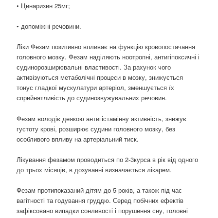
• Цинаризин 25мг;
• допоміжні речовини.
Ліки Фезам позитивно впливає на функцію кровопостачання
головного мозку. Фезам наділяють ноотропні, антигіпоксичні і
судинорозширювальні властивості. За рахунок чого
активізуються метаболічні процеси в мозку, знижується
тонус гладкої мускулатури артеріол, зменшується їх
сприйнятливість до судинозвужувальних речовин.
Фезам володіє деякою антигістамінну активність, знижує
густоту крові, розширює судини головного мозку, без
особливого впливу на артеріальний тиск.
Лікування фезамом проводиться по 2-3курса в рік від одного
до трьох місяців, в дозуванні визначається лікарем.
Фезам протипоказаний дітям до 5 років, а також під час
вагітності та годування груддю. Серед побічних ефектів
зафіксовано випадки сонливості і порушення сну, головні