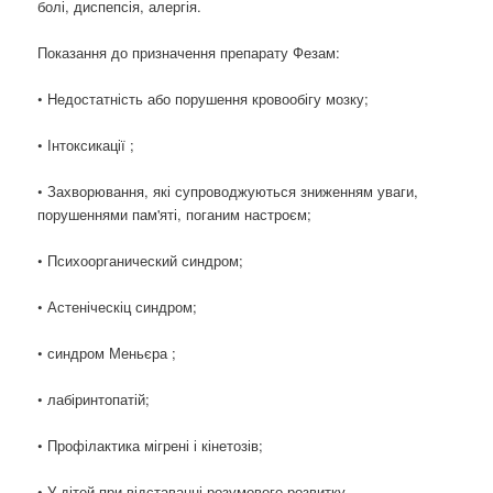
болі, диспепсія, алергія.
Показання до призначення препарату Фезам:
• Недостатність або порушення кровообігу мозку;
• Інтоксикації ;
• Захворювання, які супроводжуються зниженням уваги,
порушеннями пам'яті, поганим настроєм;
• Психоорганический синдром;
• Астеніческіц синдром;
• синдром Меньєра ;
• лабіринтопатій;
• Профілактика мігрені і кінетозів;
• У дітей при відставанні розумового розвитку.