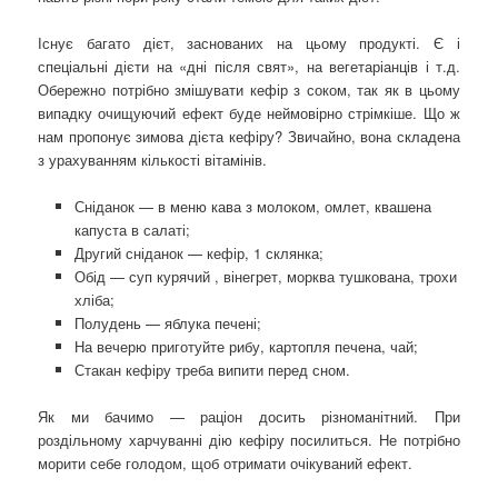
Існує багато дієт, заснованих на цьому продукті. Є і
спеціальні дієти на «дні після свят», на вегетаріанців і т.д.
Обережно потрібно змішувати кефір з соком, так як в цьому
випадку очищуючий ефект буде неймовірно стрімкіше. Що ж
нам пропонує зимова дієта кефіру? Звичайно, вона складена
з урахуванням кількості вітамінів.
Сніданок — в меню кава з молоком, омлет, квашена
капуста в салаті;
Другий сніданок — кефір, 1 склянка;
Обід — суп курячий , вінегрет, морква тушкована, трохи
хліба;
Полудень — яблука печені;
На вечерю приготуйте рибу, картопля печена, чай;
Стакан кефіру треба випити перед сном.
Як ми бачимо — раціон досить різноманітний. При
роздільному харчуванні дію кефіру посилиться. Не потрібно
морити себе голодом, щоб отримати очікуваний ефект.