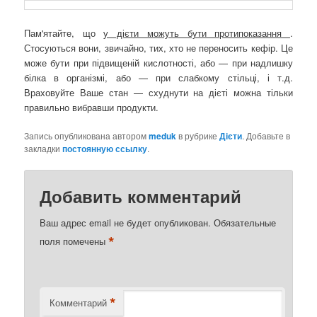
Пам'ятайте, що
у дієти можуть бути протипоказання
.
Стосуються вони, звичайно, тих, хто не переносить кефір. Це
може бути при підвищеній кислотності, або — при надлишку
білка в організмі, або — при слабкому стільці, і т.д.
Враховуйте Ваше стан — схуднути на дієті можна тільки
правильно вибравши продукти.
Запись опубликована автором
meduk
в рубрике
Дієти
. Добавьте в
закладки
постоянную ссылку
.
Добавить комментарий
Ваш адрес email не будет опубликован.
Обязательные
*
поля помечены
*
Комментарий