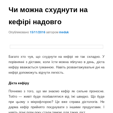
Чи можна схуднути на
кефірі надовго
Опубликовано
15/11/2016
автором
meduk
Багато хто чув, що схуднути на кефірі не так складно. У
порівнянні з дієтами, коли їсти можна яблучко в день, дієта
кефіру вважається гуманною. Навіть розвантажувальні дні на
кефірі допоможуть відчути легкість.
Дієта кефіру
Почнемо з того, що ми знаємо кефір як сильне проносне.
Тобто — живіт буде позбавлятися від їжі швидко. Що буде
при цьому з мікрофлорою? Це вже справа дієтологів. Не
дарма кефір прийнято поєднувати з іншими продуктами. І
навіть різні пори року стали темою для таких дієт.