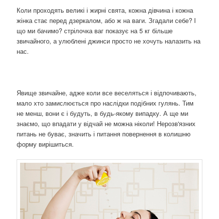
Коли проходять великі і жирні свята, кожна дівчина і кожна
жінка стає перед дзеркалом, або ж на ваги. Згадали себе? І
що ми бачимо? стрілочка ваг показує на 5 кг більше
звичайного, а улюблені джинси просто не хочуть налазить на
нас.
Явище звичайне, адже коли все веселяться і відпочивають,
мало хто замислюється про наслідки подібних гулянь. Тим
не менш, вони є і будуть, в будь-якому випадку. А ще ми
знаємо, що впадати у відчай не можна ніколи! Нерозв'язних
питань не буває, значить і питання повернення в колишню
форму вирішиться.