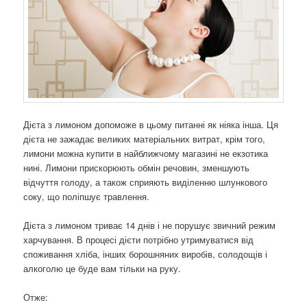
Дієта з лимоном допоможе в цьому питанні як ніяка інша. Ця
дієта не зажадає великих матеріальних витрат, крім того,
лимони можна купити в найближчому магазині не екзотика
нині. Лимони прискорюють обмін речовин, зменшують
відчуття голоду, а також сприяють виділенню шлункового
соку, що поліпшує травлення.
Дієта з лимоном триває 14 днів і не порушує звичний режим
харчування. В процесі дієти потрібно утримуватися від
споживання хліба, інших борошняних виробів, солодощів і
алкоголю це буде вам тільки на руку.
Отже: