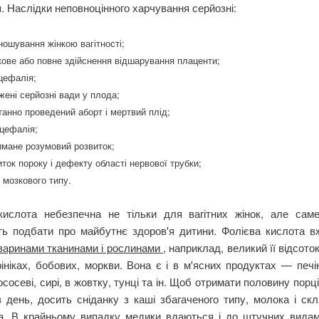
. Наслідки неповноцінного харчування серйозні:
ношування жінкою вагітності;
кове або повне здійснення відшарування плаценти;
цефалія;
жені серйозні вади у плода;
танно проведений аборт і мертвий плід;
оцефалія;
имане розумовий розвиток;
иток пороку і дефекту області нервової трубки;
і мозкового типу.
кислота небезпечна не тільки для вагітних жінок, але сам
ть подбати про майбутнє здоров'я дитини. Фолієва кислота в
тваринами тканинами і рослинами
, наприклад, великий її відсоток
фініках, бобових, моркви. Вона є і в м'ясних продуктах — печін
ососеві, сирі, в жовтку, тунці та ін. Щоб отримати половину порці
 день, досить сніданку з каші збагаченого типу, молока і ск
а. В крайньому випадку медики вдаються і до штучних видам 