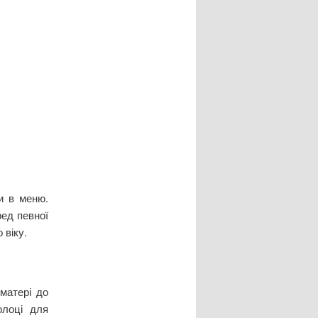
и в меню.
ред певної
 віку.
матері до
олоці для