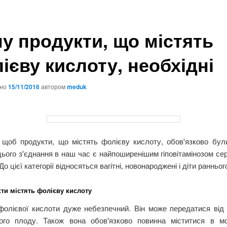
у продукти, що містять
ієву кислоту, необхідні
ано
15/11/2016
автором
meduk
 щоб продукти, що містять фолієву кислоту, обов'язково бул
ього з'єднання в наш час є найпоширенішим гіповітамінозом се
 До цієї категорії відносяться вагітні, новонароджені і діти раннього
кти містять фолієву кислоту
фолієвої кислоти дуже небезпечний. Він може передатися від 
ого плоду. Також вона обов'язково повинна міститися в м