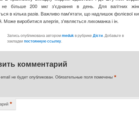
 не більше 200 мкг з'єднання в день. Для вагітних жін
ься в кілька разів. Важливо пам'ятати, що надлишок фолієвої к
. Може виробитися алергія, з'являється лихоманка і ін.
Запись опубликована автором
meduk
в рубрике
Дієти
. Добавьте в
закладки
постоянную ссылку
.
вить комментарий
*
email не будет опубликован.
Обязательные поля помечены
*
арий