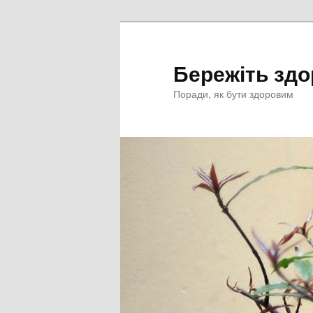
Перейти
к
основному
Бережіть здо
содержимому
Поради, як бути здоровим