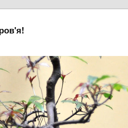
ров'я!