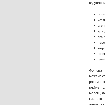
годування
неви
част
анен
врод
спон
гідр
затр
розв
гриж
Фолієва 
можливіс
разом з 
гарбузі, 
молоці, л
кислоти в
апельсин