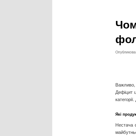
записям
Чом
фол
Опубликов
Важливо,
Дефіцит ц
категорії.
Які проду
Нестача 
майбутнь