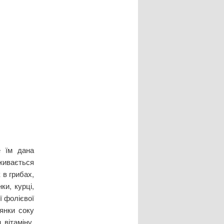
е їм дана
живається
 в грибах,
ки, курці,
ї фолієвої
лянки соку
вітаміну.