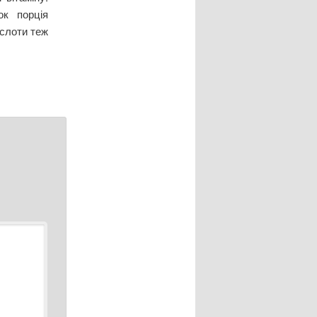
ок порція
ислоти теж