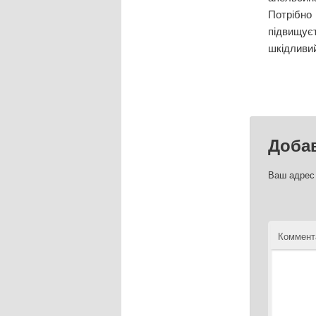
Потрібно
підвищуєт
шкідливий
Доба
Ваш адрес 
Коммент