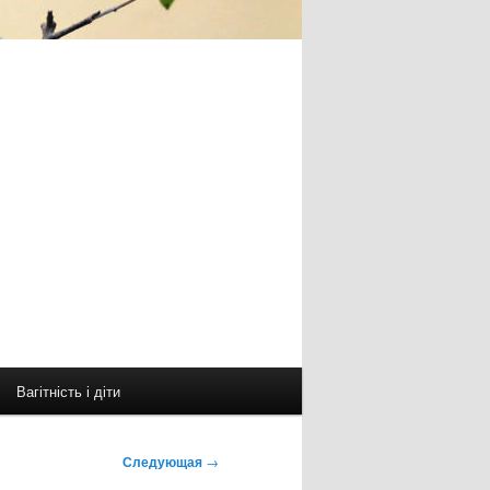
Вагітність і діти
Следующая
→