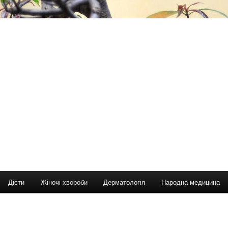
Дієти
Жіночі хвороби
Дерматологія
Народна медицина