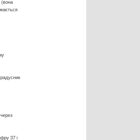
 (вона
ажається
му
градусник
 через
фру 37 і