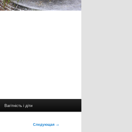
Вагітність і діти
Следующая
→