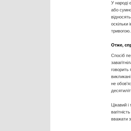
У народі 
або сумно
відносять
оскільки 
тривогою.
Отже, сп
Спосіб пе
завагітні
говорить 
викликані
не обов'я
десятиліт
Цікавий і
вагітніст
вважати з