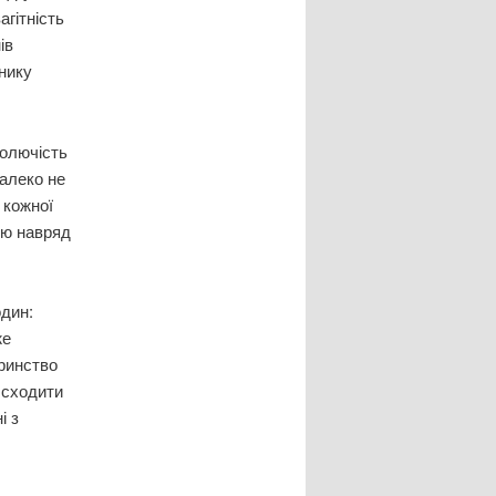
гітність
ів
нику
болючість
далеко не
 кожної
стю навряд
дин:
же
еринство
 сходити
і з