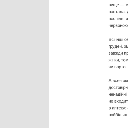
вище — мо
настала. 
поспіль: 
червоною 
Всі інші 
грудей, з
завжди пр
жінки, то
чи варто.
А все-так
достовірн
ненадійні
не входит
в аптеку:
найбільш 