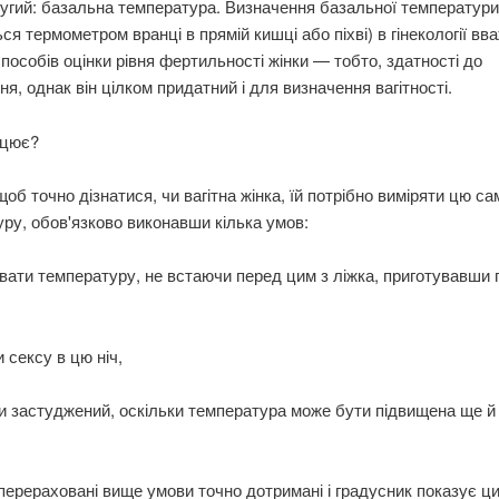
угий: базальна температура. Визначення базальної температури
ся термометром вранці в прямій кишці або піхві) в гінекології вв
способів оцінки рівня фертильності жінки — тобто, здатності до
ня, однак він цілком придатний і для визначення вагітності.
ацює?
щоб точно дізнатися, чи вагітна жінка, їй потрібно виміряти цю са
ру, обов'язково виконавши кілька умов:
ати температуру, не встаючи перед цим з ліжка, приготувавши 
 сексу в цю ніч,
 застуджений, оскільки температура може бути підвищена ще й
перераховані вище умови точно дотримані і градусник показує ци