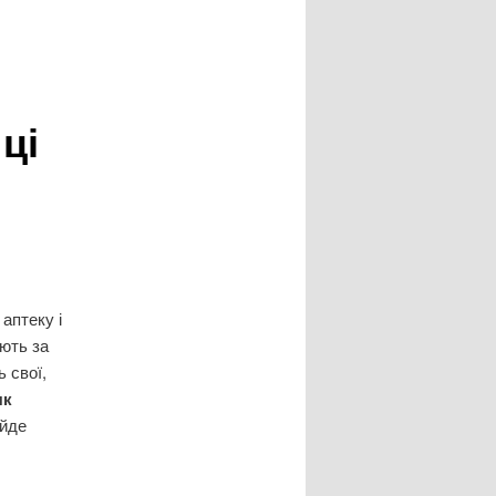
ці
аптеку і
ають за
ь свої,
як
ийде