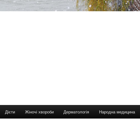
Дієти
Жіночі хвороби
Дерматологія
Народна медицина