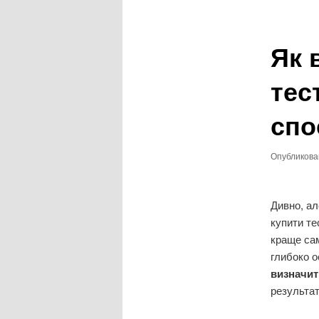
записям
Як 
тес
спо
Опубликов
Дивно, ал
купити те
краще сам
глибоко о
визначити
результат