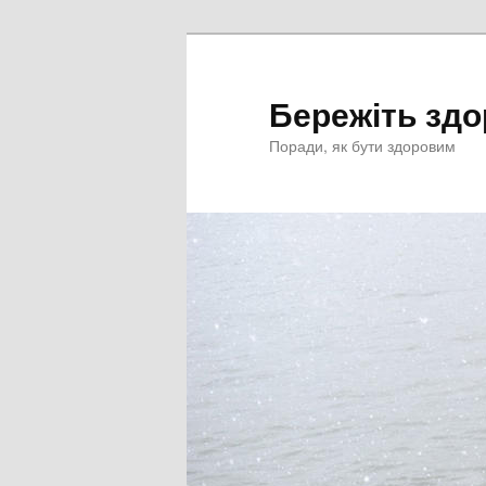
Перейти
к
основному
Бережіть здо
содержимому
Поради, як бути здоровим