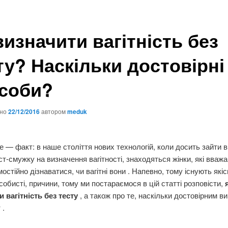
визначити вагітність без
ту? Наскільки достовірні 
соби?
ано
22/12/2016
автором
meduk
е — факт: в наше століття нових технологій, коли досить зайти в 
ст-смужку на визначення вагітності, знаходяться жінки, які вваж
остійно дізнаватися, чи вагітні вони . Напевно, тому існують якіс
собисті, причини, тому ми постараємося в цій статті розповісти,
 вагітність без тесту
, а також про те, наскільки достовірним в
 .