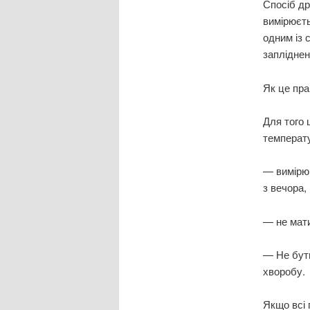
Спосіб др
вимірюєть
одним із 
запліднен
Як це пр
Для того 
температу
— вимірюв
з вечора,
— не мати
— Не бути
хворобу.
Якщо всі 