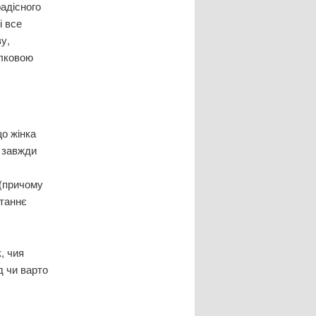
радісного
і все
у,
илковою
що жінка
е завжди
,
 (причому
станнє
, чия
д чи варто