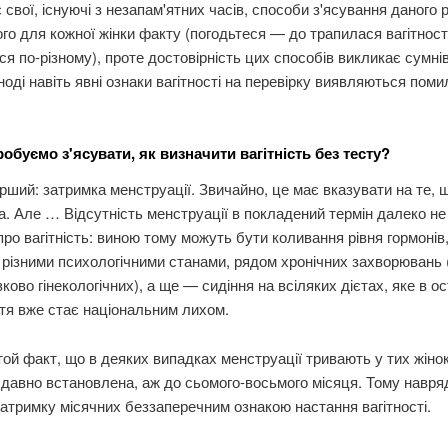
є свої, існуючі з незапам'ятних часів, способи з'ясування даного 
го для кожної жінки факту (погодьтеся — до трапилася вагітност
ся по-різному), проте достовірність цих способів викликає сумнів
іноді навіть явні ознаки вагітності на перевірку виявляються пом
робуємо з'ясувати,
як визначити вагітність без тесту?
рший: затримка менструації. Звичайно, це має вказувати на те, 
ла. Але … Відсутність менструації в покладений термін далеко н
про вагітність: виною тому можуть бути коливання рівня гормонів
 різними психологічними станами, рядом хронічних захворювань
зково гінекологічних), а ще — сидіння на всіляких дієтах, яке в о
тя вже стає національним лихом.
 той факт, що в деяких випадках менструації тривають у тих жінок
ь давно встановлена, аж до сьомого-восьмого місяця. Тому навря
атримку місячних беззаперечним ознакою настання вагітності.