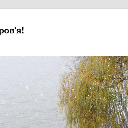
ров'я!