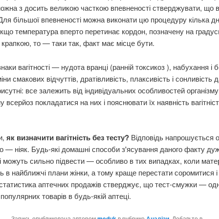
жна з досить великою часткою впевненості стверджувати, що ва
Для більшої впевненості можна виконати цю процедуру кілька дн
якщо температура вперто перетинає кордон, позначену на градус
крапкою, то — таки так, факт має місце бути.
ознаки вагітності — нудота вранці (ранній токсикоз ), набухання і 
міни смакових відчуттів, дратівливість, плаксивість і сонливість 
исутні: все залежить від індивідуальних особливостей організму
му всерйоз покладатися на них і пояснювати їх наявність вагітні
и,
як визначити вагітність без тесту?
Відповідь напрошується о
о — ніяк. Будь-які домашні способи з'ясування даного факту ду
 і можуть сильно підвести — особливо в тих випадках, коли мат
ь в найближчі плани жінки, а тому краще перестати соромитися і
 статистика аптечних продажів стверджує, що тест-смужки — одн
популярних товарів в будь-якій аптеці.
Запись опубликована автором
meduk
в рубрике
Аналізи
. Добавьте в