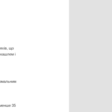
яхів, що
 кашлем і
ормальним
 менше 35