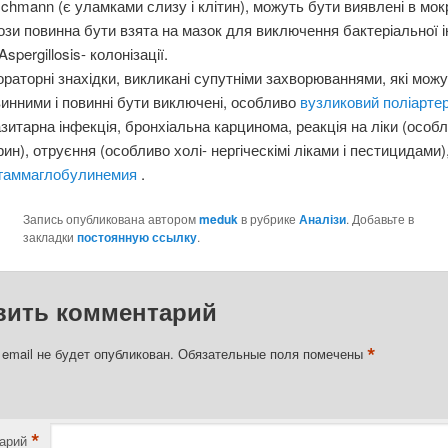
chmann (є уламками слизу і клітин), можуть бути виявлені в мокр
зи повинна бути взята на мазок для виключення бактеріальної і
Aspergillosis- колонізації.
раторні знахідки, викликані супутніми захворюваннями, які мож
инними і повинні бути виключені, особливо
вузликовий поліартер
зитарна інфекція, бронхіальна карцинома, реакція на ліки (особ
рин), отруєння (особливо холі- нергіческімі ліками і пестицидами)
огаммаглобулинемия
.
Запись опубликована автором
meduk
в рубрике
Аналізи
. Добавьте в
закладки
постоянную ссылку
.
вить комментарий
*
email не будет опубликован.
Обязательные поля помечены
*
арий