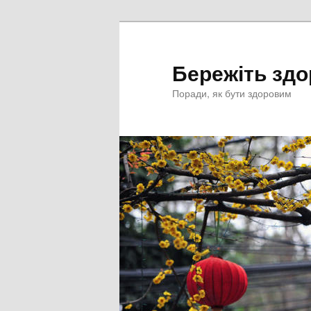
Перейти
к
основному
Бережіть здо
содержимому
Поради, як бути здоровим