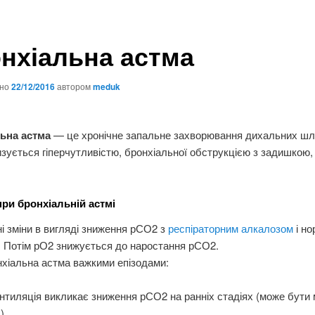
нхіальна астма
ано
22/12/2016
автором
meduk
ьна астма
— це хронічне запальне захворювання дихальних шл
зується гіперчутливістю, бронхіальної обструкцією з задишкою,
при бронхіальній астмі
і зміни в вигляді зниження рСО2 з
респіраторним алкалозом
і н
 Потім рО2 знижується до наростання рСО2.
хіальна астма важкими епізодами:
нтиляція викликає зниження рСО2 на ранніх стадіях (може бути
),