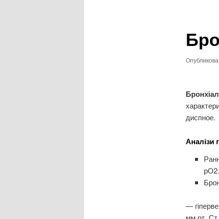
записям
Бро
Опубликов
Бронхіал
характери
диспное.
Аналізи 
Ранн
рО2.
Брон
— гіперве
мм рт. Ст.