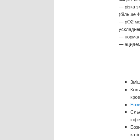
— різка з
(більше 40
— рО2 мен
ускладне
— нормал
— ацидемі
Зміш
Коли
кров
Еоз
Сльо
інфі
Еози
каті