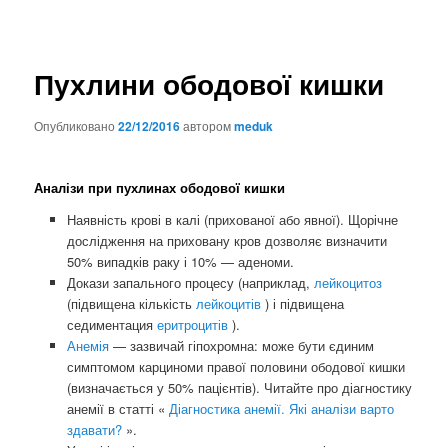
Пухлини ободової кишки
Опубликовано
22/12/2016
автором
meduk
Аналізи при пухлинах ободової кишки
Наявність крові в калі (прихованої або явної). Щорічне
дослідження на приховану кров дозволяє визначити
50% випадків раку і 10% — аденоми.
Докази запального процесу (наприклад,
лейкоцитоз
(підвищена кількість
лейкоцитів
) і підвищена
седиментация
еритроцитів
).
Анемія
— зазвичай гіпохромна: може бути єдиним
симптомом карциноми правої половини ободової кишки
(визначається у 50% пацієнтів). Читайте про діагностику
анемії в статті «
Діагностика анемії. Які аналізи варто
здавати?
».