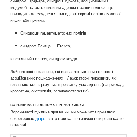
синдром Гарднера,
синдром Туркота, асоційований з
медулобластома,
сімейний аденоматозний поліпоз, що
приводить до схуднення,
випадкові окремі поліпи ободової
кишки або прямий.
Синдроми гамартоматозних поліпів:
синдром Пейтца — Егерса,
ювенільний поліпоз,
синдром каудо.
Лабораторні показники, які визначаються при поліпозі і
асоційованих пошкодженнях . Лабораторні показники, які
визначаються в результаті розвитку ускладнень (наприклад,
кровотеча, обструкція, озлокачествление).
ВОРСИНЧАСТІ АДЕНОМА ПРЯМОЇ КИШКИ
Ворсинчасті пухлина прямої кишки може бути причиною
секреторною
діареї
з втратою калію і зниженням рівня калію
в плазмі.