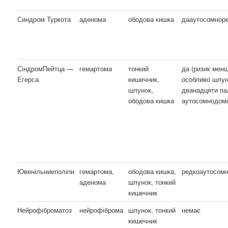
Синдром Туркота
аденома
ободова кишка
дааутосомноре
СіндромПейтца —
гемартома
тонкий
да (ризик мен
Егерса
кишечник,
особливо шлун
шлунок,
дванадцяти па
ободова кишка
аутосомнодом
Ювенільниеполіпи
гемартома,
ободова кишка,
редкоаутосомн
аденома
шлунок, тонкий
кишечник
Нейрофіброматоз
нейрофіброма
шлунок, тонкий
немає
кишечник