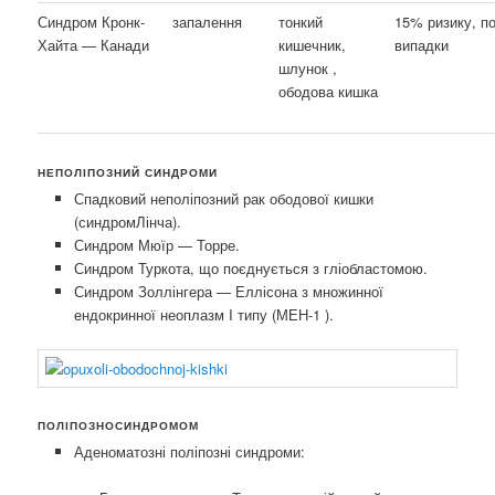
Синдром Кронк-
запалення
тонкий
15% ризику, п
Хайта — Канади
кишечник,
випадки
шлунок ,
ободова кишка
НЕПОЛІПОЗНИЙ СИНДРОМИ
Спадковий неполіпозний рак ободової кишки
(синдромЛінча).
Синдром Мюїр — Торре.
Синдром Туркота, що поєднується з гліобластомою.
Синдром Золлінгера — Еллісона з множинної
ендокринної неоплазм I типу (МЕН-1 ).
ПОЛІПОЗНОСИНДРОМОМ
Аденоматозні поліпозні синдроми: