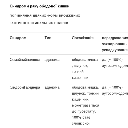
Синдроми раку ободової кишки
ПОРІВНЯННЯ ДЕЯКИХ ФОРМ ВРОДЖЕНИХ
ГАСТРОІНТЕСТИНАЛЬНИХ ПОЛІПІВ
Синдром
Тип
Локалізація
передракови
захворювань 
успадкування
Семейнийполіпоз
аденома
ободова кишка
да (~ 100%)
, шлунок,
аутосомнодом
тонкий
кишечник
СіндромГарднера
аденома
ободова кишка,
да (~ 100%)
шлунок, тонкий
аутосомнодом
кишечник,
можетразвіться
до пубертату,
100% стає
злоякісної