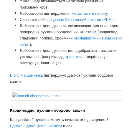
У калі іноді визначається негативна реакція на
приховану кров.
Лабораторне підтвердження
метастазів в печінку
.
Сироватковий
карциноембріональний антиген (РЕА)
.
Лабораторні дослідження, які визначаються внаслідок
попередніх пухлини ободової кишки станів (наприклад,
спадковий поліпоз, хронічний
неспецифічний виразковий
коліт
).
Лабораторні дослідження, що відображають розвиток
ускладнень (наприклад ,
кровотеча
, перфорація,
обструкція, інвагінація).
Біопсія кишечника
підтверджує діагноз пухлини ободової
кишки.
Карциноїдної пухлини ободової кишки
Карциноїдної пухлини можуть викликати підвищення
5-
гідроксііндолоцтової кислоти
в сечі.