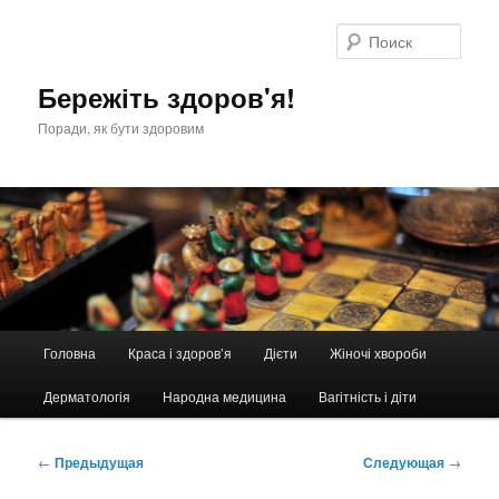
Перейти
к
Поис
основному
содержимому
Бережіть здоров'я!
Поради, як бути здоровим
Главное
Головна
Краса і здоров’я
Дієти
Жіночі хвороби
меню
Дерматологія
Народна медицина
Вагітність і діти
Навигация
←
Предыдущая
Следующая
→
по