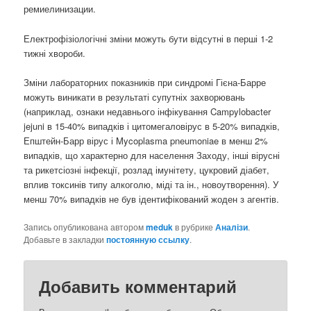
ремиелинизации.
Електрофізіологічні зміни можуть бути відсутні в перші 1-2
тижні хвороби.
Зміни лабораторних показників при синдромі Гієна-Барре
можуть виникати в результаті супутніх захворювань
(наприклад, ознаки недавнього інфікування Campylobacter
jejuni в 15-40% випадків і цитомегаловірус в 5-20% випадків,
Епштейн-Барр вірус і Mycoplasma pneumoniae в менш 2%
випадків, що характерно для населення Заходу, інші вірусні
та рикетсіозні інфекції, розлад імунітету, цукровий діабет,
вплив токсинів типу алкоголю, міді та ін., новоутворення). У
менш 70% випадків не був ідентифікований жоден з агентів.
Запись опубликована автором
meduk
в рубрике
Аналізи
.
Добавьте в закладки
постоянную ссылку
.
Добавить комментарий