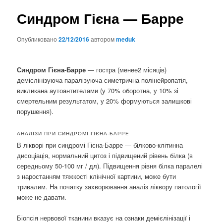
Синдром Гієна — Барре
Опубликовано
22/12/2016
автором
meduk
Синдром Гієна-Барре
— гостра (менее2 місяців)
демієлінізуюча паралізуюча симетрична полінейропатія,
викликана аутоантителами (у 70% оборотна, у 10% зі
смертельним результатом, у 20% формуються залишкові
порушення).
АНАЛІЗИ ПРИ СИНДРОМІ ГІЄНА-БАРРЕ
В лікворі при синдромі Гієна-Барре — білково-клітинна
дисоціація, нормальний цитоз і підвищений рівень білка (в
середньому 50-100 мг / дл). Підвищення рівня білка паралелі
з наростанням тяжкості клінічної картини, може бути
тривалим. На початку захворювання аналіз ліквору патології
може не давати.
Біопсія нервової тканини вказує на ознаки демієлінізації і