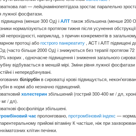
ваткова лап — лейцінамінопептідаза зростає паралельно зрос
я лужної фосфатази.
T
підвищена (менше 300 Од) і
АЛТ
також збільшена (менше 200 О
зники нормалізуються протягом тижня після усунення обструкції
рій непрохідності, наприклад, з причин конкрементів в загальном
иарном протоці або
гострого панкреатиту
, ACT і АЛТ підвищені д
Од (часто більше 2000 Од) і знижуються без терапії протягом 72 
6% хворих , одночасне підвищення і зниження загального сирова
рубіну відбувається в меншій мірі. Зміни рівня лужної фосфатази
стійні і непередбачувані.
'югованих
білірубін
в сироватці крові підвищується, некон'югова
рубін в нормі або незначно підвищений.
оватковий
холестерин
збільшений (гострий 300-400 мг / дл, хрон
 мг / дл).
ваткові фосфоліпіди збільшені.
тромбіновий час
пролонговано,
протромбіновий індекс
— норма
парентеральному прийомі вітаміну К частіше, ніж при захворюва
нхіматозних клітин печінки.