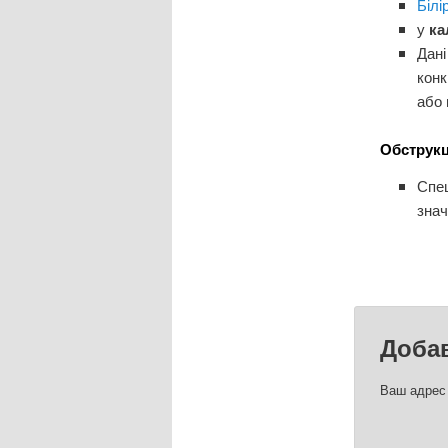
Білі
у
ка
Дані
конк
або 
Обструкц
Спец
знач
Доба
Ваш адрес 