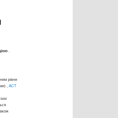
я
кцією
.
ням рівня
ми) ,
ACT
тази
ться
також