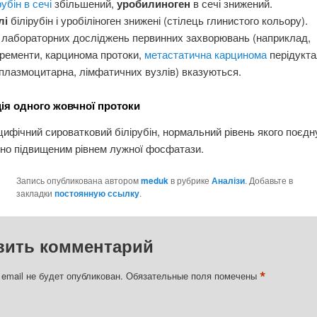
рубін в сечі
збільшений,
уробилиноген
в сечі знижений.
лі
білірубін і уробіліноген знижені (стілець глинистого кольору).
 лабораторних досліджень первинних захворювань (наприклад,
ременти, карцинома протоки,
метастатична карцинома
перідукта
плазмоцитарна, лімфатичних вузлів) вказуються.
ія одного жовчної протоки
ифічний сироватковий білірубін, нормальний рівень якого поєдн
но підвищеним рівнем лужної фосфатази.
Запись опубликована автором
meduk
в рубрике
Аналізи
. Добавьте в
закладки
постоянную ссылку
.
вить комментарий
*
email не будет опубликован.
Обязательные поля помечены