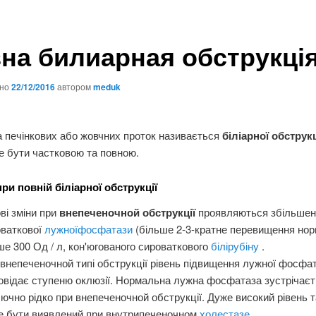
на билиарная обструкці
ано
22/12/2016
автором
meduk
 печінкових або жовчних проток називається
біліарної обстру
е бути частковою та повною.
ри повній біліарної обструкції
ві зміни при
внепеченочной обструкції
проявляються збільшен
оваткової
лужноїфосфатази
(більше 2-3-кратне перевищення нор
е 300 Од / л, кон'югованого сироваткового
білірубіну
.
внепеченочной типі обструкції рівень підвищення лужної фосфа
овідає ступеню оклюзії. Нормальна лужна фосфатаза зустрічає
ючно рідко при внепеченочной обструкції. Дуже високий рівень 
е бути виявлений при внутрипеченочном
холестазе
.