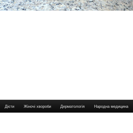
Дієти
Жіночі хвороби
Дерматологія
Народна медицина