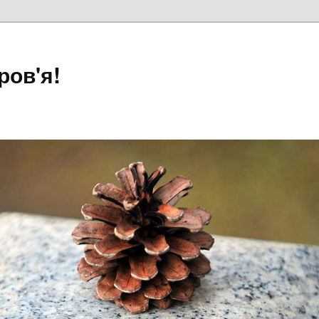
ров'я!