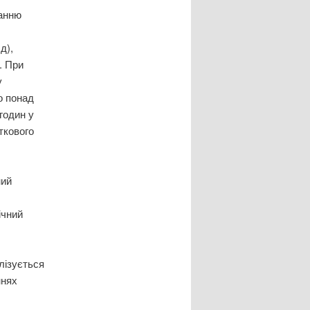
танню
д),
. При
у
о понад
годин у
ткового
ний
ічний
лізується
ннях