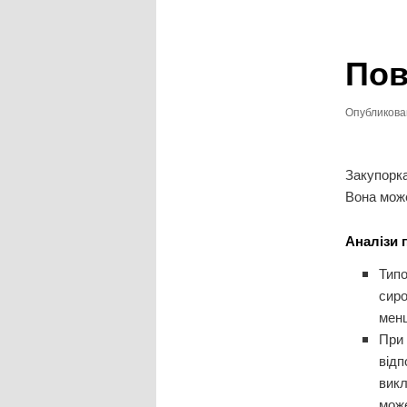
записям
Пов
Опубликов
Закупорка
Вона мож
Аналізи п
Типо
сир
менш
При 
відп
викл
мож