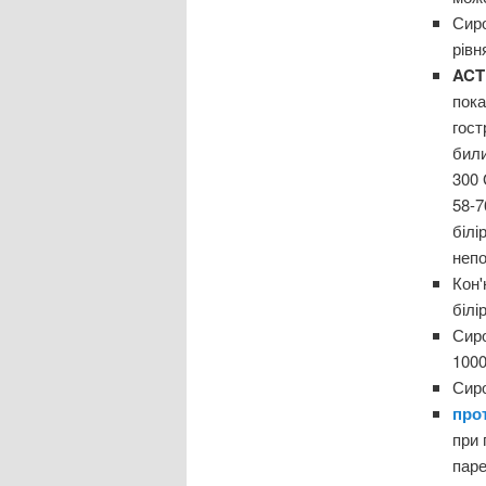
Сиро
рівн
AC
пока
гост
бил
300 
58-7
білі
непо
Кон
білі
Сир
1000
Сиро
про
при 
паре