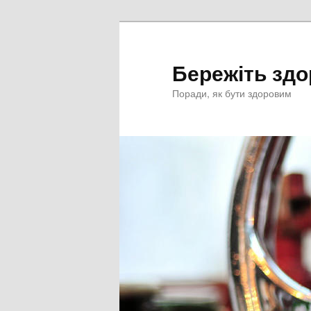
Перейти
к
основному
Бережіть здо
содержимому
Поради, як бути здоровим