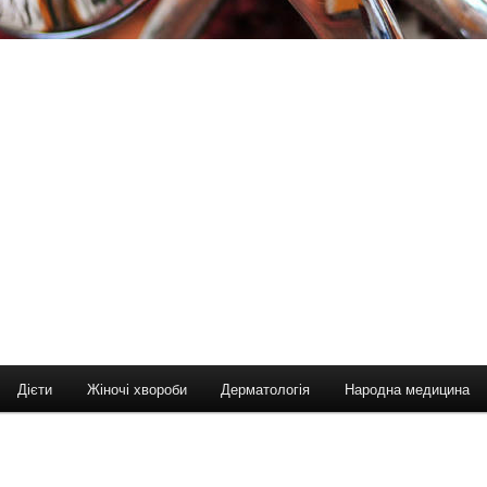
Дієти
Жіночі хвороби
Дерматологія
Народна медицина