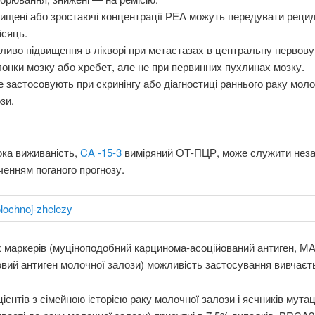
ищені або зростаючі концентрації РЕА можуть передувати рецид
ісяць.
иво підвищення в лікворі при метастазах в центральну нервову
онки мозку або хребет, але не при первинних пухлинах мозку.
е застосовують при скринінгу або діагностиці раннього раку моло
зи.
ка виживаність,
CA -15-3
виміряний ОТ-ПЦР, може служити нез
ченням поганого прогнозу.
 маркерів (муціноподобний карцинома-асоційований антиген, М
вий антиген молочної залози) можливість застосування вивчаєт
ієнтів з сімейною історією раку молочної залози і яєчників мутац