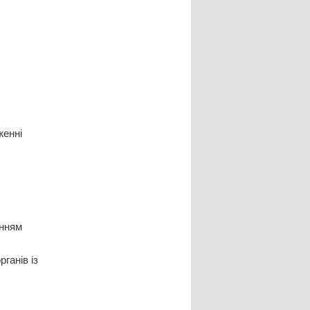
женні
анням
ганів із