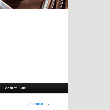
Вагітність і діти
Следующая
→