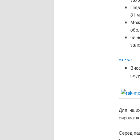
Підв
31 м
Можл
обол
чи н
зало
СА 15-3
Висо
свід
Для інших
сироватко
Серед пац