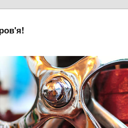
ров'я!