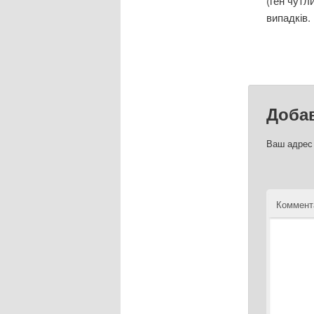
(ген чутл
випадків.
Доба
Ваш адрес 
Коммент