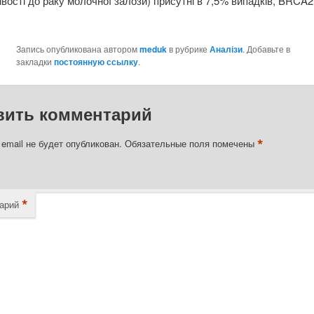
ивості до раку молочної залози) присутні в 7,5% випадків, BRCA
Запись опубликована автором
meduk
в рубрике
Аналізи
. Добавьте в
закладки
постоянную ссылку
.
вить комментарий
*
email не будет опубликован.
Обязательные поля помечены
*
арий