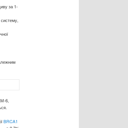
иву за 1-
 систему,
чної
алежним
АМ-6,
ься.
ії
BRCA1