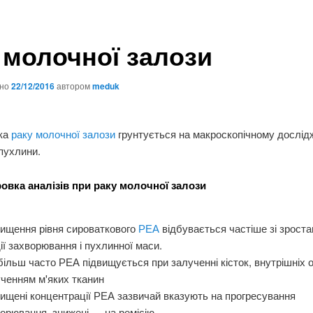
 молочної залози
ано
22/12/2016
автором
meduk
ика
раку молочної залози
грунтується на макроскопічному дослід
 пухлини.
вка аналізів при раку молочної залози
ищення рівня сироваткового
РЕА
відбувається частіше зі зрост
ії захворювання і пухлинної маси.
ільш часто РЕА підвищується при залученні кісток, внутрішніх ор
ченням м'яких тканин
ищені концентрації РЕА зазвичай вказують на прогресування
орювання, знижені — на ремісію.