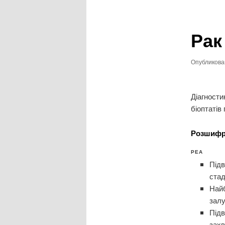
записям
Рак
Опубликов
Діагност
біоптатів
Розшифро
РЕА
Підв
стад
Найб
залу
Підв
захв