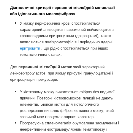
Діагностичні критерії
первинної мієлоїдній метаплазії
або ідіопатичного миелофиброза
У мазку периферичної крові спостерігається
характерний анизоцитоз і виражений пойкилоцитоз з
краплевидними еритроцитами (дакроцітамі), також
виявляються поліхроматофілія і періодично ядерні
еритроцити
, що рідко спостерігається при інших
гематологічних станах.
Для
первинної мієлоїдній метаплазії
характерний
лейкоерітробластоз, при якому присутні гранулоцитарні і
еритроцитарні прекурсори.
У кістковому мозку виявляється фіброз без видимої
причини. Повторні кістковомозкові пункції не дають
елементів. Біопсія кістки для гістологічного
дослідження виявляє фіброз кісткового мозку, який
зазвичай має гіпоцеллюлярная характер.
Прогресуюча спленомегалія обумовлена ​​засмученим і
неефективним екстрамедулярним гематопоезу і