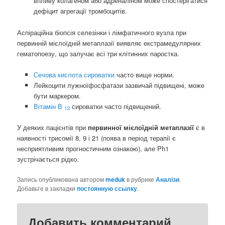
впливу колагеном або адреналіном може спостерігатися
дефіцит агрегації тромбоцитів.
Аспіраційна біопсія селезінки і лімфатичного вузла при
первинній мієлоїдній метаплазії виявляє екстрамедулярних
гематопоезу, що залучає всі три клітинних паростка.
Сечова кислота сироватки
часто вище норми.
Лейкоцити лужноїфосфатази зазвичай підвищені, може
бути маркером.
Вітамін В
сироватки часто підвищений.
12
У деяких пацієнтів при
первинної мієлоїдній метаплазії
є в
наявності трисомії 8, 9 і 21 (поява в період терапії є
несприятливим прогностичним ознакою), але Ph1
зустрічається рідко.
Запись опубликована автором
meduk
в рубрике
Аналізи
.
Добавьте в закладки
постоянную ссылку
.
Добавить комментарий