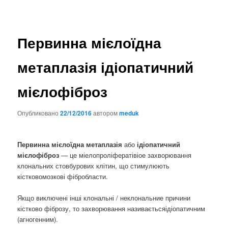
Первинна мієлоїдна
метаплазія ідіопатичний
мієлофіброз
Опубликовано
22/12/2016
автором
meduk
Первинна мієлоїдна метаплазія
або
ідіопатичний
мієлофіброз
— це міелопроліфератівіое захворювання
клональних стовбурових клітин, що стимулюють
кістковомозкові фібробласти.
Якщо виключені інші клональні / неклональние причини
кістково фіброзу, то захворювання називаєтьсяідіопатичним
(агногенним).