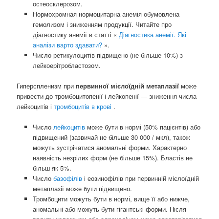
остеосклерозом.
Нормохромная нормоцитарна анемія обумовлена ​​
гемолизом і зниженням продукції. Читайте про
діагностику анемії в статті «
Діагностика анемії. Які
аналізи варто здавати?
».
Число ретикулоцитів підвищено (не більше 10%) з
лейкоерітробластозом.
Гиперспленизм при
первинної мієлоїдній метаплазії
може
привести до тромбоцитопенії і лейкопенії — зниження числа
лейкоцитів і
тромбоцитів в крові
.
Число
лейкоцитів
може бути в нормі (50% пацієнтів) або
підвищений (зазвичай не більше 30 000 / мкл), також
можуть зустрічатися аномальні форми. Характерно
наявність незрілих форм (не більше 15%). Бластів не
більш як 5%.
Число
базофілів
і еозинофілів при первинній мієлоїдній
метаплазії може бути підвищено.
Тромбоцити можуть бути в нормі, вище її або нижче,
аномальні або можуть бути гігантські форми. Після