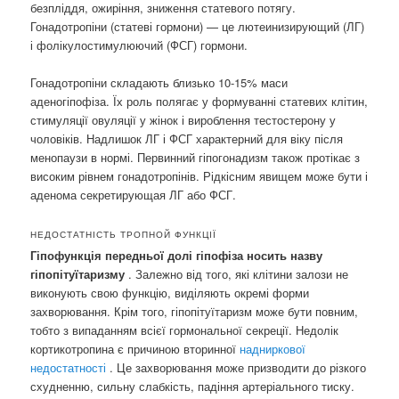
безпліддя, ожиріння, зниження статевого потягу.
Гонадотропіни (статеві гормони) — це лютеинизирующий (ЛГ)
і фолікулостимулюючий (ФСГ) гормони.
Гонадотропіни складають близько 10-15% маси
аденогіпофіза. Їх роль полягає у формуванні статевих клітин,
стимуляції овуляції у жінок і вироблення тестостерону у
чоловіків. Надлишок ЛГ і ФСГ характерний для віку після
менопаузи в нормі. Первинний гіпогонадизм також протікає з
високим рівнем гонадотропінів. Рідкісним явищем може бути і
аденома секретирующая ЛГ або ФСГ.
НЕДОСТАТНІСТЬ ТРОПНОЙ ФУНКЦІЇ
Гіпофункція передньої долі гіпофіза носить назву
гіпопітуїтаризму
. Залежно від того, які клітини залози не
виконують свою функцію, виділяють окремі форми
захворювання. Крім того, гіпопітуїтаризм може бути повним,
тобто з випаданням всієї гормональної секреції. Недолік
кортикотропина є причиною вторинної
надниркової
недостатності
. Це захворювання може призводити до різкого
схудненню, сильну слабкість, падіння артеріального тиску.