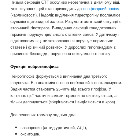
Низька секреція СТГ особливо небезпечна в дитячому віці.
Без лікування цей стан призводить до
гіпофізарний нанізм
(карликовості). Недолік виділення тиреотропіну послаблює
функцію щитовидної залози. Результатом в такій ситуації є
вторинний гіпотиреоз. Випадання секреції гонадотропних
гормонів порушує діяльність статевих залоз. У дитячому і
підлітковому віці це захворювання порушує нормальне
статеве і фізичний розвиток. У дорослих гипогонадизм є
причиною безпліддя, порушення сексуального потягу.
Функція нейрогипофиза
Нейрогіпофіз формується з випинання дна третього
шлуночка. Він анатомічно тісно пов'язаний з гіпоталамусом.
Задня частка становить 25-40% від всього гіпофіза. У
клітинах цієї частини залози гормони не синтезуються, а
тільки депонуються (зберігаються і виділяються в кров).
Два основних гормону задньої долі:
вазопресин (антидіуретичний, АДГ),
окситоцин.