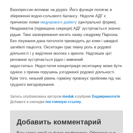
Вазопрессин впливає на діурез. Його функція полягає в
збереженні водно-сольового балансу. Недолік АДГ є
причиною появи
нецукрового діабету
(центральної форми).
Неадекватна (підвищена секреція) АДГ зустрічається значно
рідше. Таке захворювання носить назву синдрому Пархона.
Без лікування дана патологія призводить до коми і швидкої
загибелі пацієнта. Окситоцин грає певну роль в родової
діяльності і у виділенні молока з ареоли. Надлишок цієї
речовини зустрічається рідко і вивчений
недостатньо. Недостатня концентрація окситоцину може бути
однією з причин порушень узгодженої родової діяльності.
Крім того, низький рівень гормону провокує проблеми під час
грудного вигодовування.
Запись опубликована автором
meduk
в рубрике
Ендикринологія
.
Добавьте в закладки
постоянную ссылку
.
Добавить комментарий
Ваш адрес email не будет опубликован.
Обязательные