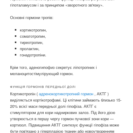
гіпоталамусом і за принципом «зворотного зв'язку».
Основні гормони тропів:
кортикотропин,
соматотропин,
тиреотропин,
пролактин,
гонадотропіни.
Крім того, аденогипофиз секретує ліпотропних і
меланоцитостімулірующий гормон.
ФУНКЦІЯ ГОРМОНІВ ПЕРЕДНЬОЇ ДОЛІ
Кортикотропін (
адренокортикотропний гормон
, АКТГ )
виділяється кортікотрофамі. Ці клітини займають близько 15-
20% всієї маси передньої долі гіпофіза. АКТГ є
стимулятором для кори надниркових залоз. Під його дією
утворюється в першу чергу гормон пучкової зони кори —
кортизол. Підвищення АКТГ синтезує функції гіпофіза може
бути пов'язано з гіперплазією тканин або новоутворенням