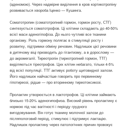
(аденомою). Через надмірне виділення в кров кортикотропіну
розвивається хвороба Іценко — Кушинга.
Соматотропин (соматотропний гормон, гормон росту, СТГ)
синтезується соматотрофов. Ці клітини складають до 40-50%
всієї маси аденогіпофіза. До нього чутливі все тканини
організму. Роль гормону полягає в стимуляції росту і
розвитку, підтримки обміну речовин. Надлишок цієї речовини
в дитячому віці призводить до гігантизму, а в дорослому —
до акромегалії. Тиреотропін (тиреотропний гормон, ТТГ)
виділяються тіреотрофов. Цих клітин небагато, тільки 4-5%
від всієї популяції. ТТГ активує роботу щитовидної залози.
Його надлишок найчастіше говорить про первинному
гіпотиреозі, рідше — про вторинному тиреотоксикозі.
Пролактин утворюється в лактотрофов. Ці клітини займають
близько 15-20% аденогипофиза. Високий рівень пролактину є
нормою під час вагітності і періоду грудного
вигодовування. Він готує тканину молочної залози до
післяпологовий період, стимулює і підтримує лактацію.
Надлишок пролактину через патологічних причин провокує