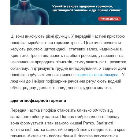
Ці зони виконують різні функції. У передній частині пристрою
гіпофіза виробляються гормони тропів. Ці активні речовини
керують роботою щитовидної і статевих залоз, наднирників.
Крім того, Тропін впливають на обмін речовин, утворення та
накопичення природних пігментів, стимулюють ріст і розвиток
організму, підтримують грудне вигодовування. У задньої долі
гіпофіза відбувається накопичення
гормонів гіпоталамуса
. У
людини до Нейрогіпофізарние речовини регулюють водний
обмін, родову діяльність і виділення грудного молока.
аденогіпофізарной гормони
Передня частка гіпофіза становить близько 60-70% від
загального обсягу залози. Під час ембріонального періоду
вона формується з так званого кишені Ратко. Залізисті
клітини цієї частки самостійно виробляють і виділяють в кров
гормони. Активність роботи функції гіпофіза регулюється