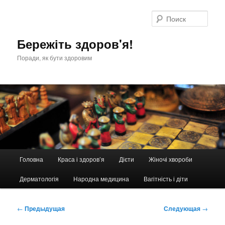
Перейти
к
Поис
основному
содержимому
Бережіть здоров'я!
Поради, як бути здоровим
Главное
Головна
Краса і здоров’я
Дієти
Жіночі хвороби
меню
Дерматологія
Народна медицина
Вагітність і діти
Навигация
←
Предыдущая
Следующая
→
по