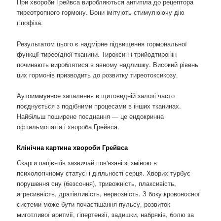
При хвороби Грейвса виробляються антитіла до рецептора
тиреотропного гормону. Вони імітують стимулюючу дію
гіпофіза.
Результатом цього є надмірне підвищення гормональної
функції тиреоїдної тканини. Тироксин і трийодтиронін
починають вироблятися в явному надлишку. Високий рівень
цих гормонів призводить до розвитку тиреотоксикозу.
Аутоиммунное запалення в щитовидній залозі часто
поєднується з подібними процесами в інших тканинах.
Найбільш поширене поєднання — це ендокринна
офтальмопатія і хвороба Грейвса.
Клінічна картина хвороби Грейвса
Скарги пацієнтів зазвичай пов'язані зі зміною в
психологічному статусі і діяльності серця. Хворих турбує
порушення сну (безсоння), тривожність, плаксивість,
агресивність, дратівливість, нервозність. З боку кровоносної
системи може бути почастішання пульсу, розвиток
миготливої ​​аритмії, гіпертензії, задишки, набряків, болю за