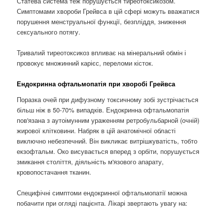
Статева система теж порушується тиреотоксикозом.
Симптомами хвороби Грейвса в цій сфері можуть вважатися
порушення менструальної функції, безпліддя, зниження
сексуального потягу.
Тривалий тиреотоксикоз впливає на мінеральний обмін і
провокує множинний карієс, переломи кісток.
Ендокринна офтальмопатія при хворобі Грейвса
Поразка очей при дифузному токсичному зобі зустрічається
більш ніж в 50-70% випадків. Ендокринна офтальмопатія
пов'язана з аутоімунним ураженням ретробульбарной (очній)
жирової клітковини. Набряк в цій анатомічної області
виключно небезпечний. Він викликає витрішкуватість, тобто
екзофтальм. Око висувається вперед з орбіти, порушується
змикання століття, діяльність м'язового апарату,
кровопостачання тканин.
Специфічні симптоми ендокринної офтальмопатії можна
побачити при огляді пацієнта. Лікарі звертають увагу на: