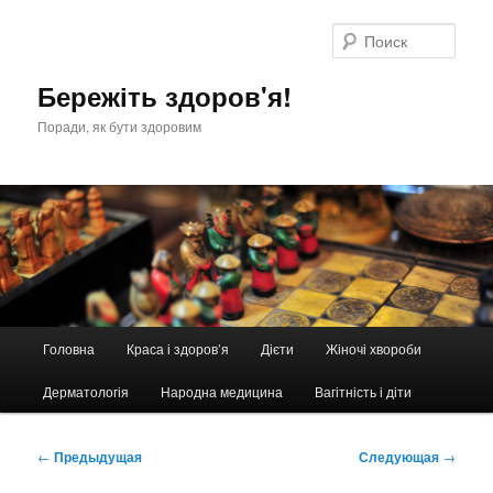
Перейти
к
Поис
основному
содержимому
Бережіть здоров'я!
Поради, як бути здоровим
Главное
Головна
Краса і здоров’я
Дієти
Жіночі хвороби
меню
Дерматологія
Народна медицина
Вагітність і діти
Навигация
←
Предыдущая
Следующая
→
по