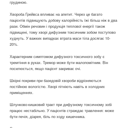
грудиною.
Хвороба Грейвса впливає на апетит. Через це багато
пацієнтів підвищують добову калорійність їжі більш ніж в два
рази. Обмін речовин і продукція теплової енергії також
підвищені, тому хворі дифузним токсичним зобом поступово
худнуть. У важких випадках втрата маси тіла досягає 10-
20%.
Характерним симптомом дифузного токсичного зобу є
тремтіння в руках. Тремор може бути малопомітним. Він
посилюється, якщо пацієнт закриває очі.
Шкірні покриви при базедовій хвороби відрізняються
постійною вологістю. Хворі пітніють навіть в холодних
приміщеннях.
Шлунково-кишковий тракт при дифузному токсичному зобі
працює нестабільно. У пацієнтів страждає травлення: може
бути печія, діарея, біль по ходу кишечника.