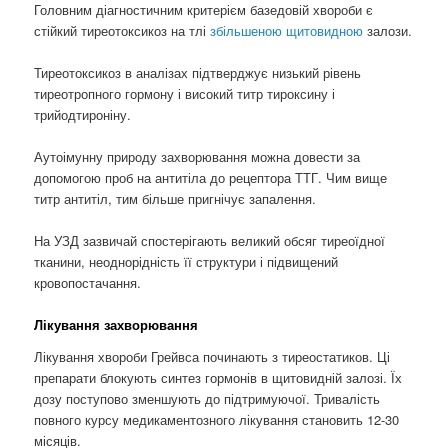
Головним діагностичним критерієм базедовій хвороби є
стійкий тиреотоксикоз на тлі
збільшеною щитовидною
залози.
Тиреотоксикоз в аналізах підтверджує низький рівень
тиреотропного гормону і високий титр тироксину і
трийодтироніну.
Аутоімунну природу захворювання можна довести за
допомогою проб на антитіла до рецептора ТТГ. Чим вище
титр антитіл, тим більше пригнічує запалення.
На УЗД зазвичай спостерігають великий обсяг тиреоїдної
тканини, неоднорідність її структури і підвищений
кровопостачання.
Лікування захворювання
Лікування хвороби Грейвса починають з тиреостатиков. Ці
препарати блокують синтез гормонів в щитовидній залозі. Їх
дозу поступово зменшують до підтримуючої. Тривалість
повного курсу медикаментозного лікування становить 12-30
місяців.