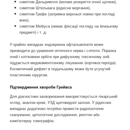
симптом Дальримпля (велике розкриття очної щілини),
симптом Штельвага (рідкісне моргання),
симптом Грефе (затримка верхньої повіки при погляді
вниз),
симптом Мебіуса (немає фіксації погляду на близькому
предметі) і т. д.
У крайніх випадках ендокринна офтальмопатія може
призводити до ураження оптичного нерва і сліпоти. Поразка
очей і клітковини орбіти при дифузному токсичному зобі
піддається медикаментозному лікуванню (кортикостероїди).
Косметичний дефект в подальшому може бути усунутий
пластичним хірургом.
Підтвердження хвороби Грейвса
Для діагностики захворювання використовується лікарський
огляд, аналізи крові, УЗД щитовидної залози. У рідкісних
випадках додатково потрібно провести радіоізотопне
сканування, цитологічне дослідження, рентген або
комп'ютерну томографію.