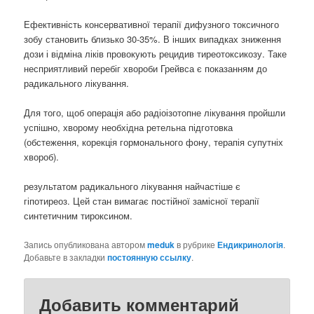
Ефективність консервативної терапії дифузного токсичного
зобу становить близько 30-35%. В інших випадках зниження
дози і відміна ліків провокують рецидив тиреотоксикозу. Таке
несприятливий перебіг хвороби Грейвса є показанням до
радикального лікування.
Для того, щоб операція або радіоізотопне лікування пройшли
успішно, хворому необхідна ретельна підготовка
(обстеження, корекція гормонального фону, терапія супутніх
хвороб).
результатом радикального лікування найчастіше є
гіпотиреоз. Цей стан вимагає постійної замісної терапії
синтетичним тироксином.
Запись опубликована автором
meduk
в рубрике
Ендикринологія
.
Добавьте в закладки
постоянную ссылку
.
Добавить комментарий