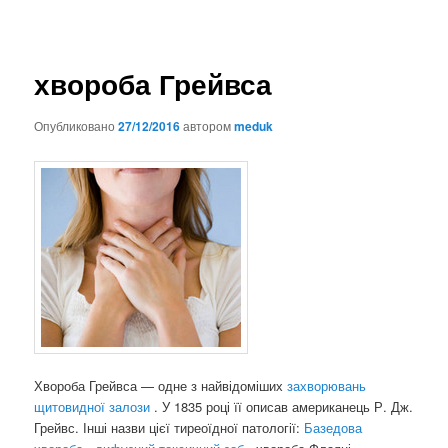
хвороба Грейвса
Опубликовано
27/12/2016
автором
meduk
Хвороба Грейвса — одне з найвідоміших
захворювань
щитовидної залози
. У 1835 році її описав американець Р. Дж.
Грейвс. Інші назви цієї тиреоїдної патології:
Базедова