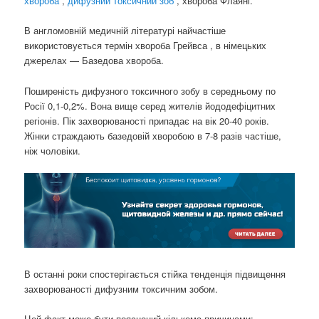
хвороба
,
дифузний токсичний зоб
, хвороба Флаяні.
В англомовній медичній літературі найчастіше
використовується термін хвороба Грейвса , в німецьких
джерелах — Базедова хвороба.
Поширеність дифузного токсичного зобу в середньому по
Росії 0,1-0,2%. Вона вище серед жителів йододефіцитних
регіонів. Пік захворюваності припадає на вік 20-40 років.
Жінки страждають базедовій хворобою в 7-8 разів частіше,
ніж чоловіки.
В останні роки спостерігається стійка тенденція підвищення
захворюваності дифузним токсичним зобом.
Цей факт може бути пояснений кількома причинами: