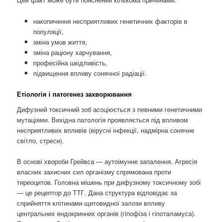
накопичення несприятливих генетичних факторів в
популяції,
зміна умов життя,
зміна раціону харчування,
професійна шкідливість,
підвищення впливу сонячної радіації.
Етіологія і патогенез захворювання
Дифузний токсичний зоб асоціюється з певними генетичними
мутаціями. Вихідна патологія проявляється під впливом
несприятливих впливів (вірусні інфекції, надмірна сонячне
світло, стреси).
В основі хвороби Грейвса — аутоімунне запалення. Агресія
власних захисних сил організму спрямована проти
тиреоцитов. Головна мішень при дифузному токсичному зобі
— це рецептор до ТТГ. Дана структура відповідає за
сприйняття клітинами щитовидної залози впливу
центральних ендокринних органів (гіпофіза і гіпоталамуса).