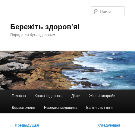
Перейти
к
Поис
основному
содержимому
Бережіть здоров'я!
Поради, як бути здоровим
Главное
Головна
Краса і здоров’я
Дієти
Жіночі хвороби
меню
Дерматологія
Народна медицина
Вагітність і діти
Навигация
←
Предыдущая
Следующая
→
по