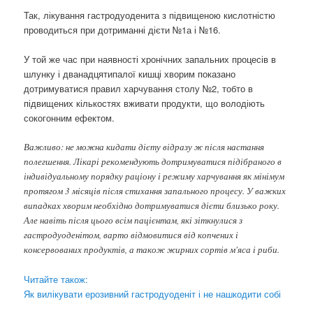
Так, лікування гастродуоденита з підвищеною кислотністю
проводиться при дотриманні дієти №1а і №16.
У той же час при наявності хронічних запальних процесів в
шлунку і дванадцятипалої кишці хворим показано
дотримуватися правил харчування столу №2, тобто в
підвищених кількостях вживати продукти, що володіють
сокогонним ефектом.
Важливо: не можна кидати дієту відразу ж після настання
полегшення. Лікарі рекомендують дотримуватися підібраного в
індивідуальному порядку раціону і режиму харчування як мінімум
протягом 3 місяців після стихання запального процесу. У важких
випадках хворим необхідно дотримуватися дієти близько року.
Але навіть після цього всім пацієнтам, які зіткнулися з
гастродуоденітом, варто відмовитися від копчених і
консервованих продуктів, а також жирних сортів м'яса і риби.
Читайте також:
Як вилікувати ерозивний гастродуоденіт і не нашкодити собі