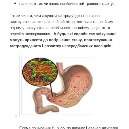
наявності тих чи інших особливостей травного тракту.
Таким чином, чим лікувати гастродуоденіт повинен
вирішувати високопрофесійний лікар, оскільки тільки йому
під силу врахувати всі особливості організму пацієнта та
перебігу захворювання.
А будь-які спроби самолікування
можуть привести до погіршення стану, прогресування
гастродуоденита і розвитку непередбачених наслідків.
Схема поширення H. pilory по шлунку і дванадцятипалої