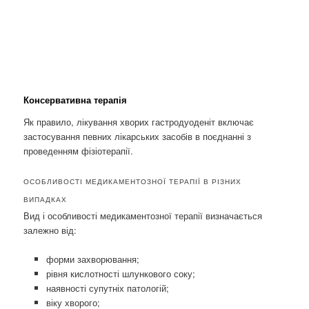
Консервативна терапія
Як правило, лікування хворих гастродуоденіт включає
застосування певних лікарських засобів в поєднанні з
проведенням фізіотерапії.
ОСОБЛИВОСТІ МЕДИКАМЕНТОЗНОЇ ТЕРАПІЇ В РІЗНИХ
ВИПАДКАХ
Вид і особливості медикаментозної терапії визначається
залежно від:
форми захворювання;
рівня кислотності шлункового соку;
наявності супутніх патологій;
віку хворого;