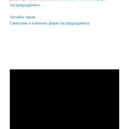
гастродуоденита
.
Читайте також:
Симптоми 4 клінічних форм гастродуоденита