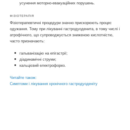
усунення моторно-евакуаційних порушень.
ФІЗІОТЕРАПІЯ
Фізіотерапевтичні процедури значно прискорюють процес
одужання. Тому при лікуванні гастродуоденита, в тому числі і
атрофічного, що супроводжується зниженою кислотністю,
часто призначають:
гальванізацію на епігастрії;
діадинамічні струми;
кальцієвий електрофорез.
Читайте також:
Симптоми і лікування хронічного гастродуоденіту