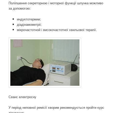
Поліпшення секреторною і моторної функції шлунка можливо
за допомогою:
индуктотермии;
діадінамометріі;
мікрочастотной і високочастотної хвильової терапії.
Сеанс електросну
У період неповної ремісії хворим рекомендується пройти курс
лікування: