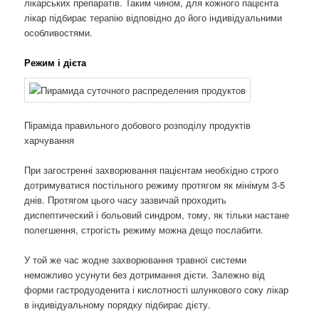
лікарських препаратів. Таким чином, для кожного пацієнта
лікар підбирає терапію відповідно до його індивідуальними
особливостями.
Режим і дієта
Піраміда правильного добового розподілу продуктів
харчування
При загостренні захворювання пацієнтам необхідно строго
дотримуватися постільного режиму протягом як мінімум 3-5
днів. Протягом цього часу зазвичай проходить
диспептический і больовий синдром, тому, як тільки настане
полегшення, строгість режиму можна дещо послабити.
У той же час жодне захворювання травної системи
неможливо усунути без дотримання дієти. Залежно від
форми гастродуоденита і кислотності шлункового соку лікар
в індивідуальному порядку підбирає дієту.