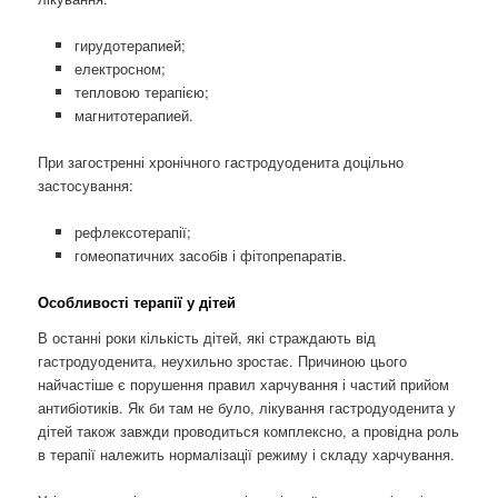
гирудотерапией;
електросном;
тепловою терапією;
магнитотерапией.
При загостренні хронічного гастродуоденита доцільно
застосування:
рефлексотерапії;
гомеопатичних засобів і фітопрепаратів.
Особливості терапії у дітей
В останні роки кількість дітей, які страждають від
гастродуоденита, неухильно зростає. Причиною цього
найчастіше є порушення правил харчування і частий прийом
антибіотиків. Як би там не було, лікування гастродуоденита у
дітей також завжди проводиться комплексно, а провідна роль
в терапії належить нормалізації режиму і складу харчування.