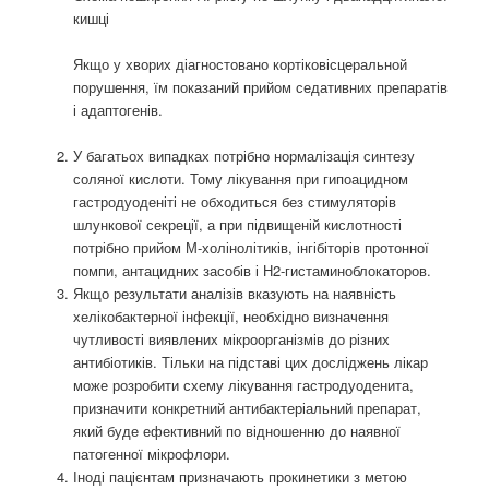
кишці
Якщо у хворих діагностовано кортіковісцеральной
порушення, їм показаний прийом седативних препаратів
і адаптогенів.
У багатьох випадках потрібно нормалізація синтезу
соляної кислоти. Тому лікування при гипоацидном
гастродуоденіті не обходиться без стимуляторів
шлункової секреції, а при підвищеній кислотності
потрібно прийом М-холінолітиків, інгібіторів протонної
помпи, антацидних засобів і Н2-гистаминоблокаторов.
Якщо результати аналізів вказують на наявність
хелікобактерної інфекції, необхідно визначення
чутливості виявлених мікроорганізмів до різних
антибіотиків. Тільки на підставі цих досліджень лікар
може розробити схему лікування гастродуоденита,
призначити конкретний антибактеріальний препарат,
який буде ефективний по відношенню до наявної
патогенної мікрофлори.
Іноді пацієнтам призначають прокинетики з метою