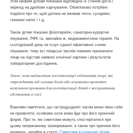
Усім хворим діткам показана відповідна їх станом дієта і
перехід на дробове харчування. Обов'язково потрібно
подбати про те, щоб дитина не вживав чіпси, сухарики,
газовані напої і т.д.
Також дітям показані фізіотерапія, санаторно-курортне
лікування, ЛФК та, звичайно ж, медикаментозна терапія. На
сьогоднішній день не існує єдиної ефективної схеми
лікування, тому всі лікарські засоби повинен призначати
лікар на підставі наявної клінічної картини і результатів
лабораторних досліджень.
Увага: хоча найчастіше госпіталізації підлягають хворі, які
страждають від сильних болів або шлункових кровотеч,
важливою причиною для госпіталізації дітей є несприятлива
обстановка в сім'ї.
Важливо пам'ятати, що гастродуоденіт часом може явно себе
не проявляти, особливо коли мова йде про його хронічній
формі. Про те, які симптоми можуть спостерігатися при
цьому неприємному захворюванні, а також про причини його
розвитку, читайте в статті:
Симптоми 4 клінічних форм