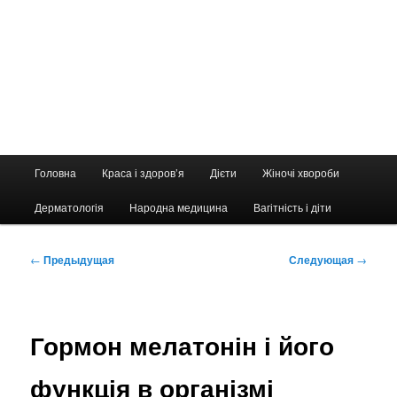
Главное
Головна
Краса і здоров’я
Дієти
Жіночі хвороби
меню
Дерматологія
Народна медицина
Вагітність і діти
Навигация
←
Предыдущая
Следующая
→
по
записям
Гормон мелатонін і його
функція в організмі