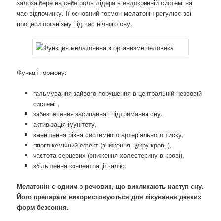
залоза бере на себе роль лідера в ендокринній системі на
час відпочинку. Її основний гормон мелатонін регулює всі
процеси організму під час нічного сну.
Функції гормону:
гальмування зайвого порушення в центральній нервовій
системі ,
забезпечення засипання і підтримання сну,
активізація імунітету,
зменшення рівня системного артеріального тиску,
гіпоглікемічний ефект (зниження цукру крові ),
частота серцевих (зниження холестерину в крові),
збільшення концентрації калію.
Мелатонін є одним з речовин, що викликають наступ сну.
Його препарати використовуються для лікування деяких
форм безсоння.