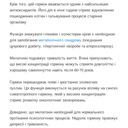
Крім того, цей гормон вважається одним з найсильніших
антиоксидантів. Його дія в нічні години сприяє відновленню
пошкоджених клітин і гальмування процесів старіння
організму.
Функція знижувати глікемію і холестерин крові є необхідною
для запобігання
метаболічного синдрому
(поєднання
цукрового діабету, гіпертонічної хвороби та атеросклерозу).
Мелатонін подовжує тривалість життя. Вчені припускають,
що високі концентрації гормону можуть сприяти довголіттю і
хорошому самопочуттю навіть після 60-70 років.
Гормон перешкоджає появі і зростанню злоякісних
пухлин. Ця функція виконується за рахунок впливу на синтез
соматотропного гормону, який у високих концентраціях
сприяє розвитку онкологічних захворювань.
Доведено, що мелатонін необхідний для нормального
протікання психологічних процесів. Недолік гормону провокує
депресії і тривожність.