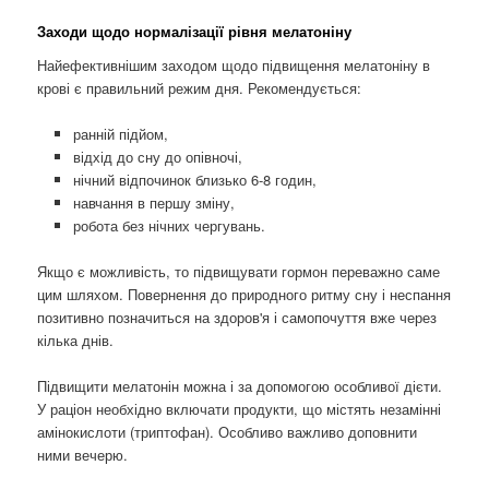
Заходи щодо нормалізації рівня мелатоніну
Найефективнішим заходом щодо підвищення мелатоніну в
крові є правильний режим дня. Рекомендується:
ранній підйом,
відхід до сну до опівночі,
нічний відпочинок близько 6-8 годин,
навчання в першу зміну,
робота без нічних чергувань.
Якщо є можливість, то підвищувати гормон переважно саме
цим шляхом. Повернення до природного ритму сну і неспання
позитивно позначиться на здоров'я і самопочуття вже через
кілька днів.
Підвищити мелатонін можна і за допомогою особливої ​​дієти.
У раціон необхідно включати продукти, що містять незамінні
амінокислоти (триптофан). Особливо важливо доповнити
ними вечерю.