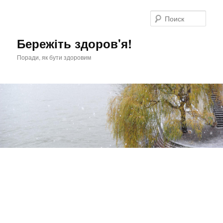
Перейти
к
Поис
основному
содержимому
Бережіть здоров'я!
Поради, як бути здоровим