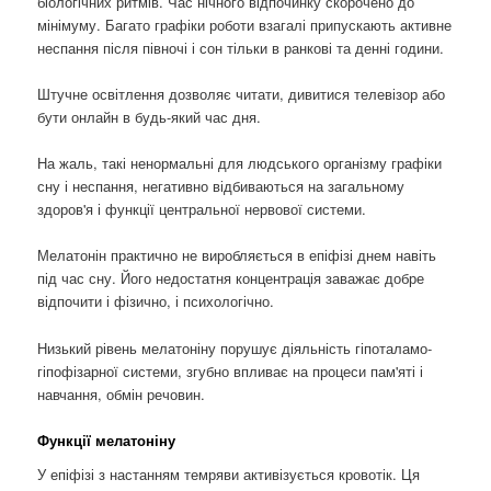
біологічних ритмів. Час нічного відпочинку скорочено до
мінімуму. Багато графіки роботи взагалі припускають активне
неспання після півночі і сон тільки в ранкові та денні години.
Штучне освітлення дозволяє читати, дивитися телевізор або
бути онлайн в будь-який час дня.
На жаль, такі ненормальні для людського організму графіки
сну і неспання, негативно відбиваються на загальному
здоров'я і функції центральної нервової системи.
Мелатонін практично не виробляється в епіфізі днем ​​навіть
під час сну. Його недостатня концентрація заважає добре
відпочити і фізично, і психологічно.
Низький рівень мелатоніну порушує діяльність гіпоталамо-
гіпофізарної системи, згубно впливає на процеси пам'яті і
навчання, обмін речовин.
Функції мелатоніну
У епіфізі з настанням темряви активізується кровотік. Ця