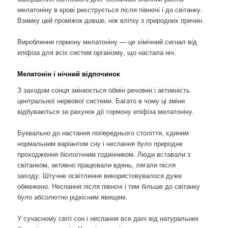
мелатоніну в крові реєструється після півночі і до світанку.
Взимку цей проміжок довше, ніж влітку з природних причин.
Вироблення гормону мелатоніну — це хімічний сигнал від
епіфіза для всіх систем організму, що настала ніч.
Мелатонін і нічний відпочинок
З заходом сонця змінюється обмін речовин і активність
центральної нервової системи. Багато в чому ці зміни
відбуваються за рахунок дії гормону епіфіза мелатоніну.
Буквально до настання попереднього століття, єдиним
нормальним варіантом сну і неспання було природне
проходження біологічним годинником. Люди вставали з
світанком, активно працювали вдень, лягали після
заходу. Штучне освітлення використовувалося дуже
обмежено. Неспання після півночі і тим більше до світанку
було абсолютно рідкісним явищем.
У сучасному світі сон і неспання все далі від натуральних