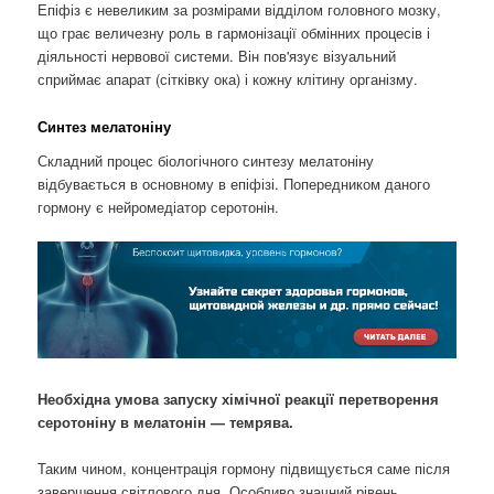
Епіфіз є невеликим за розмірами відділом головного мозку,
що грає величезну роль в гармонізації обмінних процесів і
діяльності нервової системи. Він пов'язує візуальний
сприймає апарат (сітківку ока) і кожну клітину організму.
Синтез мелатоніну
Складний процес біологічного синтезу мелатоніну
відбувається в основному в епіфізі. Попередником даного
гормону є нейромедіатор серотонін.
Необхідна умова запуску хімічної реакції перетворення
серотоніну в мелатонін — темрява.
Таким чином, концентрація гормону підвищується саме після
завершення світлового дня. Особливо значний рівень