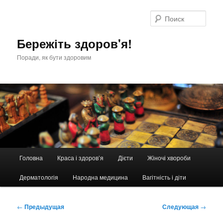
Перейти
к
Поис
основному
содержимому
Бережіть здоров'я!
Поради, як бути здоровим
Главное
Головна
Краса і здоров’я
Дієти
Жіночі хвороби
меню
Дерматологія
Народна медицина
Вагітність і діти
Навигация
←
Предыдущая
Следующая
→
по