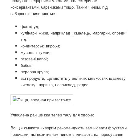
продуктів з ефірними маслами, холестерином,
консервантами, барвниками тощо. Таким чином, під
забороною виявляються:
фастфуд;
кулінарні жири, наприклад , смалець, маргарин, спреди і
т.д.;
кондитерські вироби;
жувальні гумки;
газовані напої;
бобові;
перлова крупа;
всі продукти, що містять у великих кількостях щавлеву
кислоту і пуринів, наприклад, редис.
Улюблена раніше їжа тепер табу для хворих
Всі ці« смакоту »хворим рекомендують замінювати фруктами
і овочами, які позитивним чином впливають на пересування