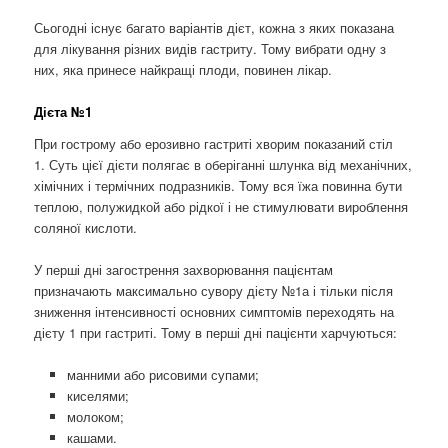
Сьогодні існує багато варіантів дієт, кожна з яких показана
для лікування різних видів гастриту. Тому вибрати одну з
них, яка принесе найкращі плоди, повинен лікар.
Дієта №1
При гострому або ерозивно гастриті хворим показаний стіл
1. Суть цієї дієти полягає в оберіганні шлунка від механічних,
хімічних і термічних подразників. Тому вся їжа повинна бути
теплою, полужидкой або рідкої і не стимулювати вироблення
соляної кислоти.
У перші дні загострення захворювання пацієнтам
призначають максимально сувору дієту №1а і тільки після
зниження інтенсивності основних симптомів переходять на
дієту 1 при гастриті. Тому в перші дні пацієнти харчуються:
манними або рисовими супами;
киселями;
молоком;
кашами.