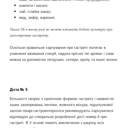
компоти і киселі;
чай, слабке какао;
мед, зефір, варення.
Увага! Ні в якому разі не можна вживати бобові культури при
загостреннях гастриту.
Оскільки правильне харчування при гастриті полягає в
уникненні вживання спецій, надати прісної їжі аромат і смак
можна за допомогою петрушки, селери, кропу та іншої зелені.
Дієта № 5
Більшості хворих з хронічною формою гастриту і наявністю
інших захворювань печінки, жовчного міхура, підшлункової
залози лікарі-гастроентерологи рекомендують харчуватися
відповідно до спеціально розробленої дієті номер 5 при
гастриті. В її основі лежить виключення з раціону всіх