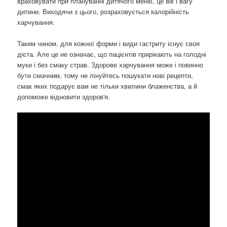
враховувати при плануванні дитячого меню, це вік і вагу
дитини. Виходячи з цього, розраховується калорійність
харчування.
Таким чином, для кожної форми і види гастриту існує своя
дієта. Але це не означає, що пацієнтів прирікають на голодні
муки і без смаку страв. Здорове харчування може і повинно
бути смачним, тому не лінуйтесь пошукати нові рецепти,
смак яких подарує вам не тільки хвилини блаженства, а й
допоможе відновити здоров'я.