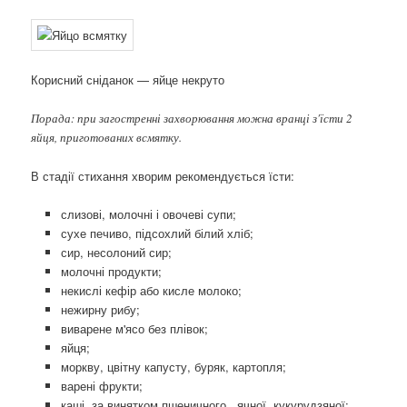
Корисний сніданок — яйце некруто
Порада: при загостренні захворювання можна вранці з'їсти 2
яйця, приготованих всмятку.
В стадії стихання хворим рекомендується їсти:
слизові, молочні і овочеві супи;
сухе печиво, підсохлий білий хліб;
сир, несолоний сир;
молочні продукти;
некислі кефір або кисле молоко;
нежирну рибу;
виварене м'ясо без плівок;
яйця;
моркву, цвітну капусту, буряк, картопля;
варені фрукти;
каші, за винятком пшеничного , ячної, кукурудзяної;