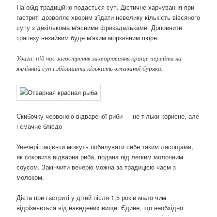
На обід традиційно подається суп. Дієтичне харчування при
гастриті дозволяє хворим з'їдати невелику кількість вівсяного
супу з декількома м'ясними фрикадельками. Доповнити
трапезу незайвим буде м'яким морквяним пюре.
Увага: під час загострення захворювання краще перейти на
ячмінний суп і збільшити кількість вживаної буряка.
Скибочку червоною відвареної риби — не тільки корисне, але
і смачне блюдо
Увечері пацієнти можуть побалувати себе таким ласощами,
як соковита відварна риба, подана під легким молочним
соусом. Закінчити вечерю можна за традицією чаєм з
молоком.
Дієта при гастриті у дітей після 1,5 років мало чим
відрізняється від наведених вище. Єдине, що необхідно