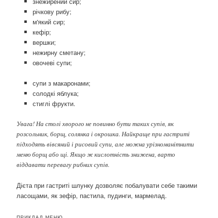
знежирений сир;
річкову рибу;
м'який сир;
кефір;
вершки;
нежирну сметану;
овочеві супи;
супи з макаронами;
солодкі яблука;
стиглі фрукти.
Увага! На столі хворого не повинно бути таких супів, як
розсольник, борщ, солянка і окрошка. Найкраще при гастриті
підходять вівсяний і рисовий супи, але можна урізноманітнити
меню борщ або щі. Якщо ж кислотність знижена, варто
віддавати перевагу рибних супів.
Дієта при гастриті шлунку дозволяє побалувати себе такими
ласощами, як зефір, пастила, пудинги, мармелад.
ПРИКЛАД МЕНЮ