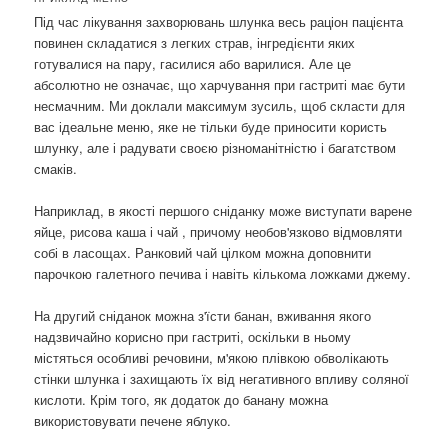
Під час лікування захворювань шлунка весь раціон пацієнта
повинен складатися з легких страв, інгредієнти яких
готувалися на пару, гасилися або варилися. Але це
абсолютно не означає, що харчування при гастриті має бути
несмачним. Ми доклали максимум зусиль, щоб скласти для
вас ідеальне меню, яке не тільки буде приносити користь
шлунку, але і радувати своєю різноманітністю і багатством
смаків.
Наприклад, в якості першого сніданку може виступати варене
яйце, рисова каша і чай , причому необов'язково відмовляти
собі в ласощах. Ранковий чай цілком можна доповнити
парочкою галетного печива і навіть кількома ложками джему.
На другий сніданок можна з'їсти банан, вживання якого
надзвичайно корисно при гастриті, оскільки в ньому
містяться особливі речовини, м'якою плівкою обволікають
стінки шлунка і захищають їх від негативного впливу соляної
кислоти. Крім того, як додаток до банану можна
використовувати печене яблуко.