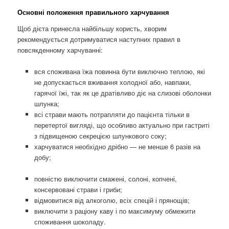
Основні положення правильного харчування
Щоб дієта принесла найбільшу користь, хворим
рекомендується дотримуватися наступних правил в
повсякденному харчуванні:
вся споживана їжа повинна бути виключно теплою, які
не допускається вживання холодної або, навпаки,
гарячої їжі, так як це дратівливо діє на слизові оболонки
шлунка;
всі страви мають потрапляти до пацієнта тільки в
перетертої вигляді, що особливо актуально при гастриті
з підвищеною секрецією шлункового соку;
харчуватися необхідно дрібно — не менше 6 разів на
добу;
повністю виключити смажені, солоні, копчені,
консервовані страви і гриби;
відмовитися від алкоголю, всіх спецій і прянощів;
виключити з раціону каву і по максимуму обмежити
споживання шоколаду.