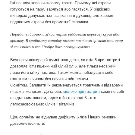
їжі по шлунково-кишковому тракті. Причому всі страви
готуються на пару, варяться або гасяться. У рідкісних
випадках допускається запікання в духовці, але хворим
подаються страви без ароматної скоринки.
Порада: вибираючи м'ясо, варто віддавати перевагу курці або
кролику. В крайньому випадку можна повністю зрізати весь жир
зі свинячого м'яса і добре його протушкувати.
Всупереч поширеній думці така дієта, як стіл 5 при гастриті
дозволяє їсти пшеничний білий хліб, але тільки несвіжий і
лише його м'яку частина. Також можна побалувати себе
галетним печивом без начинки або легким
бісквітом. Запивати їх рекомендується трав'яними відварами
і чаєм з молоком. До слова,
молоко при гастриті
саме по собі
є відмінним напоєм, адже в його складі багато
легкозасвоюваних білків і вітамінів.
Щоб організм не відчував дефіциту білків і інших речовин,
дозволяється їсти: