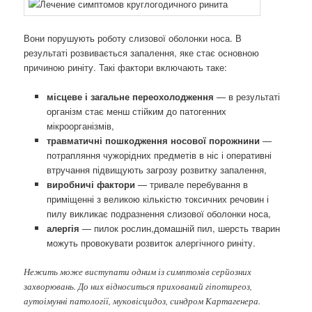
Вони порушують роботу слизової оболонки носа. В
результаті розвивається запалення, яке стає основною
причиною риніту. Такі фактори включають таке:
місцеве і загальне переохолодження
— в результаті
організм стає менш стійким до патогенних
мікроорганізмів,
травматичні пошкодження носової порожнини
—
потрапляння чужорідних предметів в ніс і оперативні
втручання підвищують загрозу розвитку запалення,
виробничі фактори
— тривале перебування в
приміщенні з великою кількістю токсичних речовин і
пилу викликає подразнення слизової оболонки носа,
алергія
— пилок рослин,домашній пил, шерсть тварин
можуть провокувати розвиток алергічного риніту.
Нежить може виступати одним із симптомів серйозних
захворювань. До них відноситься прихований гіпотиреоз,
аутоімунні патології, муковісцидоз, синдром Картагенера.