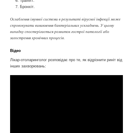
Трахеїт.
Бронхіт.
Ослаблення імунної системи в результаті вірусної інфекції може
спровокувати виникнення бактеріальних ускладнень. У цьому
випадку спостерігається розвиток гострої патології або
загострення хронічних процесів.
Відео
Лікар-отоларинголог розповідає про те, як відрізнити риніт від
інших захворювань: