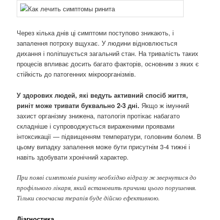
Через кілька днів ці симптоми поступово зникають, і
запалення потроху вщухає. У людини відновлюється
дихання і поліпшується загальний стан. На тривалість таких
процесів впливає досить багато факторів, основним з яких є
стійкість до патогенних мікроорганізмів.
У здорових людей, які ведуть активний спосіб життя,
риніт може тривати буквально 2-3 дні.
Якщо ж імунний
захист організму знижена, патологія протікає набагато
складніше і супроводжується вираженими проявами
інтоксикації — підвищенням температури, головним болем. В
цьому випадку запалення може бути присутнім 3-4 тижні і
навіть здобувати хронічний характер.
При появі симптомів риніту необхідно відразу ж звернутися до
профільного лікаря, який встановить причини цього порушення.
Тільки своєчасна терапія буде дійсно ефективною.
Діагностика