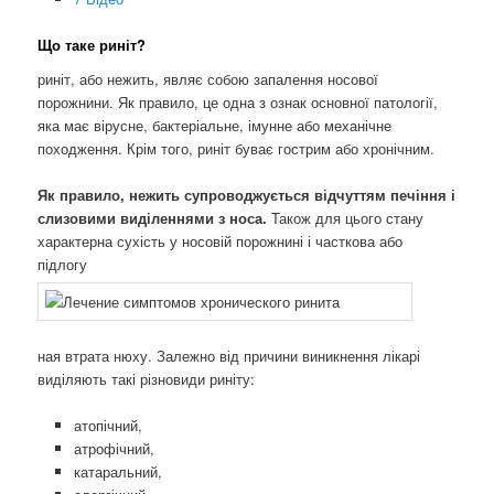
Що таке риніт?
риніт, або нежить, являє собою запалення носової
порожнини. Як правило, це одна з ознак основної патології,
яка має вірусне, бактеріальне, імунне або механічне
походження. Крім того, риніт буває гострим або хронічним.
Як правило, нежить супроводжується відчуттям печіння і
слизовими виділеннями з носа.
Також для цього стану
характерна сухість у носовій порожнині і часткова або
підлогу
ная втрата нюху. Залежно від причини виникнення лікарі
виділяють такі різновиди риніту:
атопічний,
атрофічний,
катаральний,