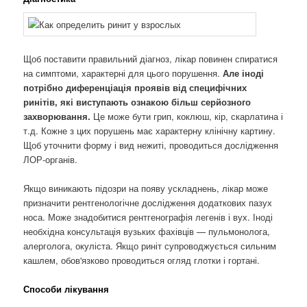
Щоб поставити правильний діагноз, лікар повинен спиратися
на симптоми, характерні для цього порушення.
Але іноді
потрібно диференціація проявів від специфічних
ринітів, які виступають ознакою більш серйозного
захворювання.
Це може бути грип, коклюш, кір, скарлатина і
т.д. Кожне з цих порушень має характерну клінічну картину.
Щоб уточнити форму і вид нежиті, проводиться дослідження
ЛОР-органів.
Якщо виникають підозри на появу ускладнень, лікар може
призначити рентгенологічне дослідження додаткових пазух
носа. Може знадобитися рентгенографія легенів і вух. Іноді
необхідна консультація вузьких фахівців — пульмонолога,
алерголога, окуліста. Якщо риніт супроводжується сильним
кашлем, обов'язково проводиться огляд глотки і гортані.
Способи лікування