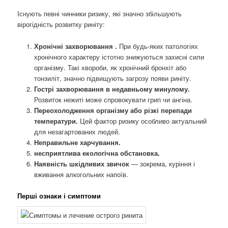
Існують певні чинники ризику, які значно збільшують
вірогідність розвитку риніту:
Хронічні захворювання .
При будь-яких патологіях
хронічного характеру істотно знижуються захисні сили
організму. Такі хвороби, як хронічний бронхіт або
тонзиліт, значно підвищують загрозу появи риніту.
Гострі захворювання в недавньому минулому.
Розвиток нежиті може спровокувати грип чи ангіна.
Переохолодження організму або різкі перепади
температури.
Цей фактор ризику особливо актуальний
для незагартованих людей.
Неправильне харчування.
несприятлива екологічна обстановка.
Наявність шкідливих звичок
— зокрема, куріння і
вживання алкогольних напоїв.
Перші ознаки і симптоми