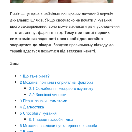
Риніт — це одна з найбільш поширених патологій верхніх
дихальних шляхів. Якщо своєчасно не почати лікування
цього захворювання, воно може викликати різні ускладнення
— отит, ангіну, фарингіт і т.д.
Тому при появі перших
симптомів закладеності носа необхідно негайно
звернутися до лікаря.
Завдяки правильному підходу до
терапії вдасться позбутися від затяжної нежиті.
Зміст
1
Що таке риніт?
2
Можливі причини і сприятливі фактори
2.1
Ослаблення місцевого імунітету
2.2
Зовнішні чинники
3
Перші ознаки і симптоми
4
Діагностика
5
Способи лікування
5.1
народні засоби і ліки
6
Можливі наслідки і ускладнення хвороби
7
Відео