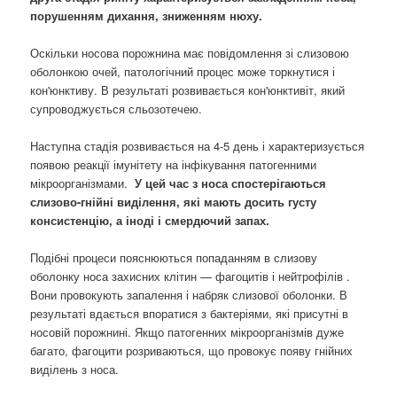
порушенням дихання, зниженням нюху.
Оскільки носова порожнина має повідомлення зі слизовою
оболонкою очей, патологічний процес може торкнутися і
кон'юнктиву. В результаті розвивається кон'юнктивіт, який
супроводжується сльозотечею.
Наступна стадія розвивається на 4-5 день і характеризується
появою реакції імунітету на інфікування патогенними
мікроорганізмами.
У цей час з носа спостерігаються
слизово-гнійні виділення, які мають досить густу
консистенцію, а іноді і смердючий запах.
Подібні процеси пояснюються попаданням в слизову
оболонку носа захисних клітин — фагоцитів і нейтрофілів .
Вони провокують запалення і набряк слизової оболонки. В
результаті вдається впоратися з бактеріями, які присутні в
носовій порожнині. Якщо патогенних мікроорганізмів дуже
багато, фагоцити розриваються, що провокує появу гнійних
виділень з носа.