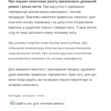
При перших симптомах риніту призначають домашній
режим і рясне пиття.
При відсутності підвищеної
температури цілком можна виконувати і теплові
процедури. Важливо навчитися правильно сякатися, щоб
очистити носову порожнину і не допустити потрапляння
виділень в додаткові пазухи і середнє вухо. З цією метою
слід по черзі звільняти кожну половину носа.
При ринітах потрібно пити багато теплої рідини. При
підвищенні температури допускається використовувати
жарознижуючі засоби. При нежиті вірусного походження
рекомендується вводити в ніс розчини інтерферону.
Для зміцнення імунітету і прискорення процесу одужання
дуже важливо правильно харчуватися. Крім того, для цієї
мети лікарі радять застосовувати імуностимулятори та
вітамінні комплекси.
НАРОДНІ ЗАСОБИ І ЛІКИ