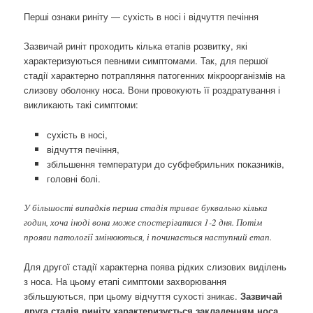
Перші ознаки риніту — сухість в носі і відчуття печіння
Зазвичай риніт проходить кілька етапів розвитку, які
характеризуються певними симптомами. Так, для першої
стадії характерно потрапляння патогенних мікроорганізмів на
слизову оболонку носа. Вони провокують її роздратування і
викликають такі симптоми:
сухість в носі,
відчуття печіння,
збільшення температури до субфебрильних показників,
головні болі.
У більшості випадків перша стадія триває буквально кілька
годин, хоча іноді вона може спостерігатися 1-2 дня. Потім
прояви патології змінюються, і починається наступний етап.
Для другої стадії характерна поява рідких слизових виділень
з носа. На цьому етапі симптоми захворювання
збільшуються, при цьому відчуття сухості зникає.
Зазвичай
друга стадія риніту характеризується закладенням носа,