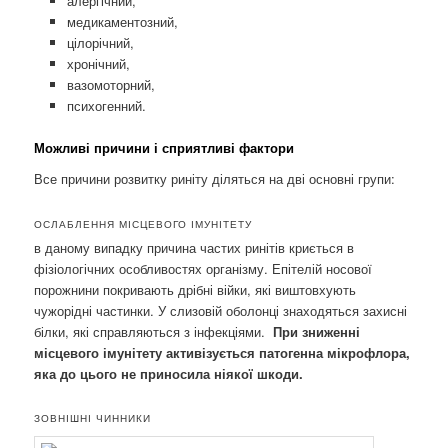
алергічний,
медикаментозний,
цілорічний,
хронічний,
вазомоторний,
психогенний.
Можливі причини і сприятливі фактори
Все причини розвитку риніту діляться на дві основні групи:
ОСЛАБЛЕННЯ МІСЦЕВОГО ІМУНІТЕТУ
в даному випадку причина частих ринітів криється в
фізіологічних особливостях організму. Епітелій носової
порожнини покривають дрібні війки, які виштовхують
чужорідні частинки. У слизовій оболонці знаходяться захисні
білки, які справляються з інфекціями.
При зниженні
місцевого імунітету активізується патогенна мікрофлора,
яка до цього не приносила ніякої шкоди.
ЗОВНІШНІ ЧИННИКИ