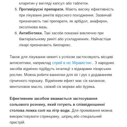
кларитин у вигляді капсул або таблеток.
Противірусні препарати.
Мають високу ефективність
при лікуванні ринітів вірусного походження. Зазвичай
призначають такі препарати, як арбідол, анаферон,
оксолінова мазь.
Антибіотики.
Такі засоби показані виключно при
бактеріальному риніті або ускладненнях. Найчастіше
лікарі призначають биопарокс.
Також для лікування нежиті з успіхом застосовують місцеві
антисептики, наприклад
спрей в ніс Мірамістин
. З народних
засобів відмінно підійдуть інгаляції з відварами лікарських
рослин. Можна робити ванночки для ніг і рук з додаванням
гірчичного порошку. Відмінним ефект має сік каланхое,
ментоловое масло, свіжий сік моркви або буряка.
Ефективним засобом вважається застосування
сольового розчину, який готують в співвідношенні
столова ложка солі на літр води.
Для промивання можна
використовувати спринцовку, шприц або спеціальний
пристрій.