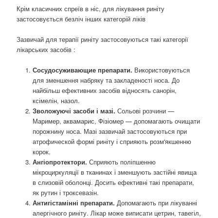
Крім класичних спреїв в ніс, для лікування риніту
застосовується безліч інших категорій ліків
Зазвичай для терапії риніту застосовуються такі категорії
лікарських засобів :
Сосудосуживающие препарати.
Використовуються
для зменшення набряку та закладеності носа. До
найбільш ефективних засобів відносять санорін,
ксімелін, назол.
Зволожуючі засоби і мазі.
Сольові розчини —
Маример, аквамарис, Фізіомер — допомагають очищати
порожнину носа. Мазі зазвичай застосовуються при
атрофической формі риніту і сприяють розм'якшенню
корок.
Ангіопротектори.
Сприяють поліпшенню
мікроциркуляції в тканинах і зменшують застійні явища
в слизовій оболонці. Досить ефективні такі препарати,
як рутин і троксевазін.
Антигістамінні препарати.
Допомагають при лікуванні
алергічного риніту. Лікар може виписати цетрин, тавегіл,