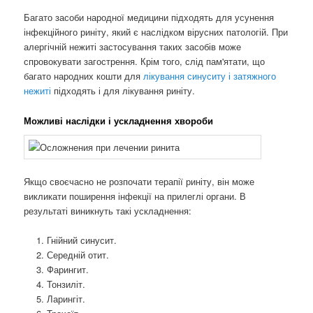
Багато засоби народної медицини підходять для усунення
інфекційного риніту, який є наслідком вірусних патологій. При
алергічній нежиті застосування таких засобів може
спровокувати загострення. Крім того, слід пам'ятати, що
багато народних кошти для
лікування синуситу і затяжного
нежиті
підходять і для лікування риніту.
Можливі наслідки і ускладнення хвороби
Якщо своєчасно не розпочати терапії риніту, він може
викликати поширення інфекції на прилеглі органи. В
результаті виникнуть такі ускладнення:
Гнійний синусит.
Середній отит.
Фарингит.
Тонзиліт.
Ларингіт.