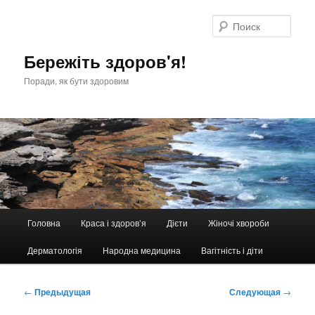
Перейти
к
Поис
основному
содержимому
Бережіть здоров'я!
Поради, як бути здоровим
Главное
Головна
Краса і здоров’я
Дієти
Жіночі хвороби
меню
Дерматологія
Народна медицина
Вагітність і діти
Навигация
←
Предыдущая
Следующая
→
по