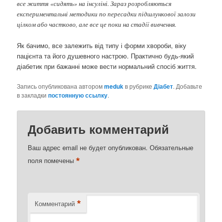
все життя «сидять» на інсуліні. Зараз розробляються
експериментальні методики по пересадки підшлункової залози
цілком або частково, але все це поки на стадії вивчення.
Як бачимо, все залежить від типу і форми хвороби, віку
пацієнта та його душевного настрою. Практично будь-який
діабетик при бажанні може вести нормальний спосіб життя.
Запись опубликована автором
meduk
в рубрике
Діабет
. Добавьте
в закладки
постоянную ссылку
.
Добавить комментарий
Ваш адрес email не будет опубликован.
Обязательные
*
поля помечены
*
Комментарий