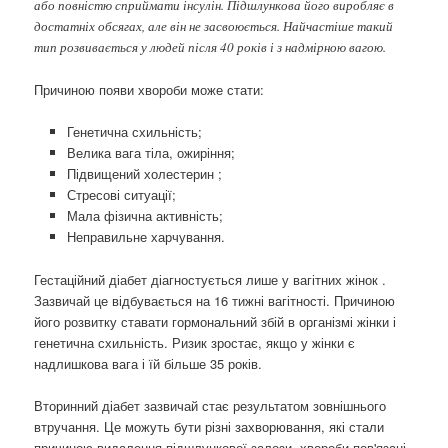
або повністю сприймати інсулін. Підшлункова його виробляє в
достатніх обсягах, але він не засвоюється. Найчастіше такий
тип розвивається у людей після 40 років і з надмірною вагою.
Причиною появи хвороби може стати:
Генетична схильність;
Велика вага тіла, ожиріння;
Підвищений холестерин ;
Стресові ситуації;
Мала фізична активність;
Неправильне харчування.
Гестаційний діабет діагностується лише у вагітних жінок .
Зазвичай це відбувається на 16 тижні вагітності. Причиною
його розвитку ставати гормональний збій в організмі жінки і
генетична схильність. Ризик зростає, якщо у жінки є
надлишкова вага і їй більше 35 років.
Вторинний діабет зазвичай стає результатом зовнішнього
втручання. Це можуть бути різні захворювання, які стали
причиною видалення підшлункової залози, хвороби пов'язані