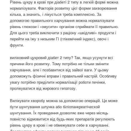
Рівень цукру в крові при діабеті 2 типу в легкій формі можна
нормалізувати. Факторів розвитку цієї форми захворювання
кілька, а значить, і лікується треба комплексно. За
допомогою правильного харчування можна нормалізувати
рівень глюкози і «змусити» організм сприймати її правильно.
Для цього треба виключити з раціону «шкідливі» продукти і
перейти на їжу з низьким ГІ (глікемічний індекс), овочі і
фрукти.
виліковний цукровий діабет 2 типу? Так, якщо усунути всі
причини його розвитку. Тому потрібно не тільки змінити
харчування, але і позбавитися від зайвої ваги. У цьому
допоможуть фізичні вправи і правильний настрій. Особливу
увагу потрібно приділити нормалізації роботи печінки,
пролікуватися від жирового гепатозу.
Вилікувати хворобу можна за допомогою операцій. Це може
бути шунтування шлунка або біліопанкреатіческой
шунтування. Їх проведення дозволяє вже через місяць
повністю відмовитися від будь-яких препаратів регулюють
рівень цукру в крові і не обмежувати себе в харчуванні.