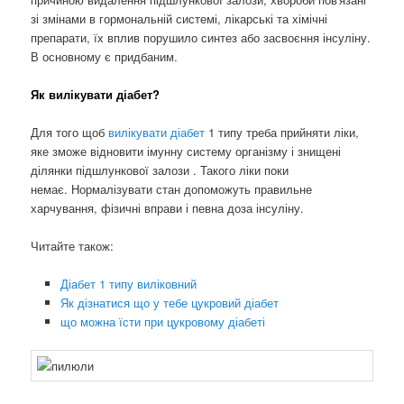
зі змінами в гормональній системі, лікарські та хімічні
препарати, їх вплив порушило синтез або засвоєння інсуліну.
В основному є придбаним.
Як вилікувати діабет?
Для того щоб
вилікувати діабет
1 типу треба прийняти ліки,
яке зможе відновити імунну систему організму і знищені
ділянки підшлункової залози . Такого ліки поки
немає. Нормалізувати стан допоможуть правильне
харчування, фізичні вправи і певна доза інсуліну.
Читайте також:
Діабет 1 типу виліковний
Як дізнатися що у тебе цукровий діабет
що можна їсти при цукровому діабеті