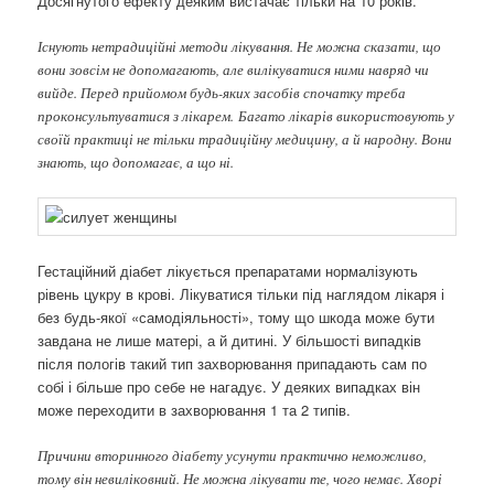
Досягнутого ефекту деяким вистачає тільки на 10 років.
Існують нетрадиційні методи лікування. Не можна сказати, що
вони зовсім не допомагають, але вилікуватися ними навряд чи
вийде. Перед прийомом будь-яких засобів спочатку треба
проконсультуватися з лікарем. Багато лікарів використовують у
своїй практиці не тільки традиційну медицину, а й народну. Вони
знають, що допомагає, а що ні.
Гестаційний діабет лікується препаратами нормалізують
рівень цукру в крові. Лікуватися тільки під наглядом лікаря і
без будь-якої «самодіяльності», тому що шкода може бути
завдана не лише матері, а й дитині. У більшості випадків
після пологів такий тип захворювання припадають сам по
собі і більше про себе не нагадує. У деяких випадках він
може переходити в захворювання 1 та 2 типів.
Причини вторинного діабету усунути практично неможливо,
тому він невиліковний. Не можна лікувати те, чого немає. Хворі