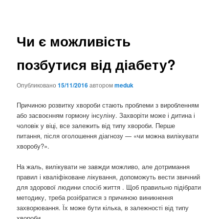
Чи є можливість
позбутися від діабету?
Опубликовано
15/11/2016
автором
meduk
Причиною розвитку хвороби стають проблеми з виробленням
або засвоєнням гормону інсуліну. Захворіти може і дитина і
чоловік у віці, все залежить від типу хвороби. Перше
питання, після оголошення діагнозу — «чи можна вилікувати
хворобу?».
На жаль, вилікувати не завжди можливо, але дотримання
правил і кваліфіковане лікування, допоможуть вести звичний
для здорової людини спосіб життя . Щоб правильно підібрати
методику, треба розібратися з причиною виникнення
захворювання. Їх може бути кілька, в залежності від типу
хвороби.