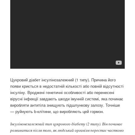
Цукровий діабет інсулінозалежний (1 типу). Причина його
появи криється в недостатній кількості або повній відсутності
інсуліну. Вроджені генетичні особливості або перенесені
вірусні інфекції завдають шкоди імунній системі, яка починає
виробляти антитіла знищують підшлункову залозу. Точніше
— руйнують b-клітини, що виробляють цей гормон.
Інсулінонезалежний тип цукрового діабету (2 типу). Він починає
розвиватися після того, як людський організм перестає частково