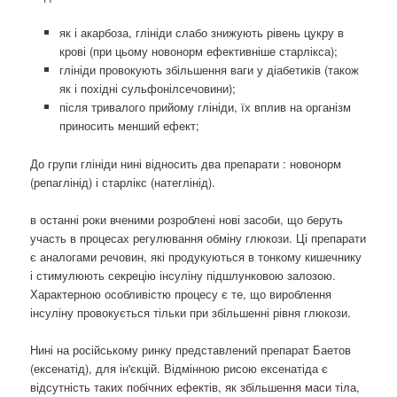
як і акарбоза, глініди слабо знижують рівень цукру в
крові (при цьому новонорм ефективніше старлікса);
глініди провокують збільшення ваги у діабетиків (також
як і похідні сульфонілсечовини);
після тривалого прийому глініди, їх вплив на організм
приносить менший ефект;
До групи глініди нині відносить два препарати : новонорм
(репаглінід) і старлікс (натеглінід).
в останні роки вченими розроблені нові засоби, що беруть
участь в процесах регулювання обміну глюкози. Ці препарати
є аналогами речовин, які продукуються в тонкому кишечнику
і стимулюють секрецію інсуліну підшлунковою залозою.
Характерною особливістю процесу є те, що вироблення
інсуліну провокується тільки при збільшенні рівня глюкози.
Нині на російському ринку представлений препарат Баетов
(ексенатід), для ін'єкцій. Відмінною рисою ексенатіда є
відсутність таких побічних ефектів, як збільшення маси тіла,