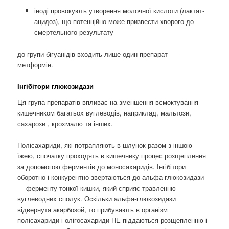
іноді провокують утворення молочної кислоти (лактат-
ацидоз), що потенційно може призвести хворого до
смертельного результату
до групи бігуанідів входить лише один препарат —
метформін.
Інгібітори глюкозидази
Ця група препаратів впливає на зменшення всмоктування
кишечником багатьох вуглеводів, наприклад, мальтози,
сахарози , крохмалю та інших.
Полісахариди, які потрапляють в шлунок разом з іншою
їжею, спочатку проходять в кишечнику процес розщеплення
за допомогою ферментів до моносахаридів. Інгібітори
оборотно і конкурентно звертаються до альфа-глюкозидази
— ферменту тонкої кишки, який сприяє травленню
вуглеводних сполук. Оскільки альфа-глюкозидази
відвернута акарбозой, то прибувають в організм
полісахариди і олігосахариди НЕ піддаються розщепленню і