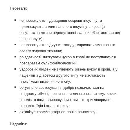
Переваги: ​​
не провокують підвищення секреції інсуліну, а
примножують вплив наявного інсуліну в крові (в
результаті клітини підшлункової залози оберігаються від
перенапруги);
не провокують відчуття голоду, сприяють зменшенню
обсягу жирової тканини;
по здатності знижувати цукор в крові не поступаються
препаратам сульфонілсечовини;
уздорових людей не змінюють рівень цукру в крові, а у
пацієнтів з діабетом другого типу не викликають
гіпоглікемії після нічного сну;
регулярне застосування добре позначається на
ліпідному обміні, припиняючи липогенез і стимулюючи
ліполіз, а іноді і зменшуючи кількість тригліцеридів ,
ліпопротеїдів і холестерину;
активізує тромбоцитарное ланка гемостазу.
Недоліки: