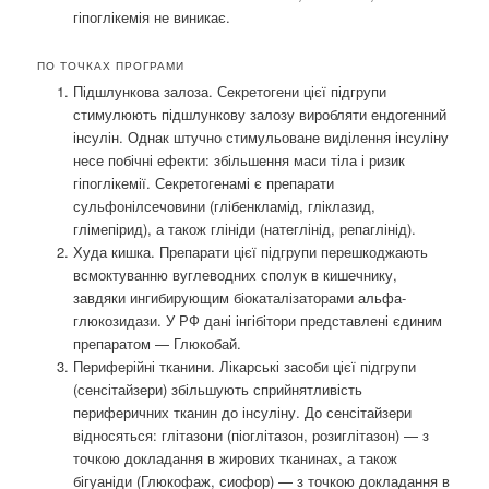
гіпоглікемія не виникає.
ПО ТОЧКАХ ПРОГРАМИ
Підшлункова залоза. Секретогени цієї підгрупи
стимулюють підшлункову залозу виробляти ендогенний
інсулін. Однак штучно стимульоване виділення інсуліну
несе побічні ефекти: збільшення маси тіла і ризик
гіпоглікемії. Секретогенамі є препарати
сульфонілсечовини (глібенкламід, гліклазид,
глімепірид), а також глініди (натеглінід, репаглінід).
Худа кишка. Препарати цієї підгрупи перешкоджають
всмоктуванню вуглеводних сполук в кишечнику,
завдяки ингибирующим біокаталізаторами альфа-
глюкозидази. У РФ дані інгібітори представлені єдиним
препаратом — Глюкобай.
Периферійні тканини. Лікарські засоби цієї підгрупи
(сенсітайзери) збільшують сприйнятливість
периферичних тканин до інсуліну. До сенсітайзери
відносяться: глітазони (піоглітазон, розиглітазон) — з
точкою докладання в жирових тканинах, а також
бігуаніди (Глюкофаж, сиофор) — з точкою докладання в