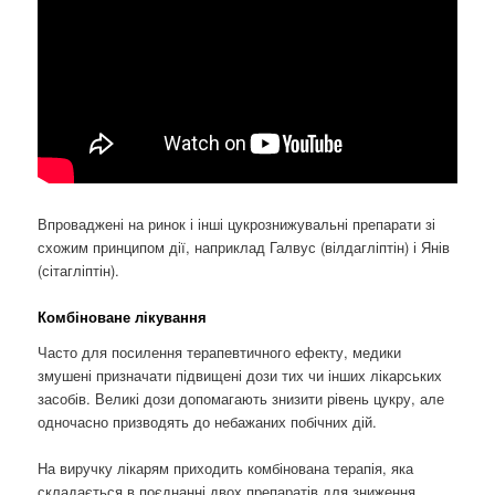
Впроваджені на ринок і інші цукрознижувальні препарати зі
схожим принципом дії, наприклад Галвус (вілдагліптін) і Янів
(сітагліптін).
Комбіноване лікування
Часто для посилення терапевтичного ефекту, медики
змушені призначати підвищені дози тих чи інших лікарських
засобів. Великі дози допомагають знизити рівень цукру, але
одночасно призводять до небажаних побічних дій.
На виручку лікарям приходить комбінована терапія, яка
складається в поєднанні двох препаратів для зниження