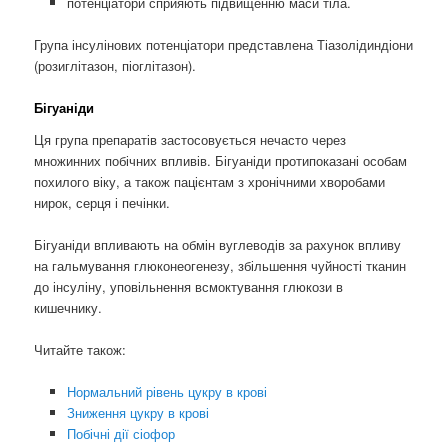
потенціатори сприяють підвищенню маси тіла.
Група інсулінових потенціатори представлена ​​Тіазолідиндіони
(розиглітазон, піоглітазон).
Бігуаніди
Ця група препаратів застосовується нечасто через
множинних побічних впливів. Бігуаніди протипоказані особам
похилого віку, а також пацієнтам з хронічними хворобами
нирок, серця і печінки.
Бігуаніди впливають на обмін вуглеводів за рахунок впливу
на гальмування глюконеогенезу, збільшення чуйності тканин
до інсуліну, уповільнення всмоктування глюкози в
кишечнику.
Читайте також:
Нормальний рівень цукру в крові
Зниження цукру в крові
Побічні дії сіофор