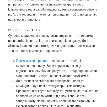
ці препарати спрямовані на зниження цукру в крові.
Цукрознижувальні засоби класифікують за основним ефекту
від їх застосування, по точці прикладання (тобто по органам,
на які вони впливають).
ЗА ОСНОВНИМ ЕФЕКТУ
Сучасна медицина в своєму розпорядженні п'ять класами
препаратів різних типів для зниження рівня цукру. Дані
лікарські засоби прийнято ділити на дві групи: гіпоглікемічні
та антігіперглікеміческого препарати.
Гіпоглікемічні препарати
включають глініди і
сульфонілсечовину. Вони сприяють секреції
ендогенного інсуліну (як результат — підвищення маси
тіла хворого), і можуть спровокувати гіпоглікемію.
До антігіперглікеміческого препаратів належать
бігуаніди, інсулінові потенціатори і глюкозидази.
Препарати цієї групи активізують утилізацію глюкози, не
впливаючи на бета-клітини підшлункової залози,
завдяки чому рівень інсуліну залишається стабільним.
Не змінюється і показник глюкози, а значить,