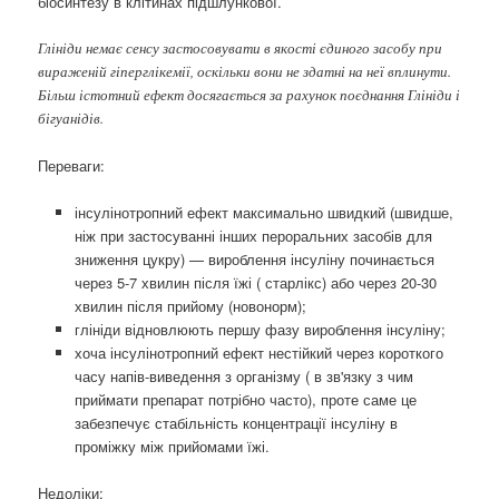
біосинтезу в клітинах підшлункової.
Глініди немає сенсу застосовувати в якості єдиного засобу при
вираженій гіперглікемії, оскільки вони не здатні на неї вплинути.
Більш істотний ефект досягається за рахунок поєднання Глініди і
бігуанідів.
Переваги: ​​
інсулінотропний ефект максимально швидкий (швидше,
ніж при застосуванні інших пероральних засобів для
зниження цукру) — вироблення інсуліну починається
через 5-7 хвилин після їжі ( старлікс) або через 20-30
хвилин після прийому (новонорм);
глініди відновлюють першу фазу вироблення інсуліну;
хоча інсулінотропний ефект нестійкий через короткого
часу напів-виведення з організму ( в зв'язку з чим
приймати препарат потрібно часто), проте саме це
забезпечує стабільність концентрації інсуліну в
проміжку між прийомами їжі.
Недоліки: