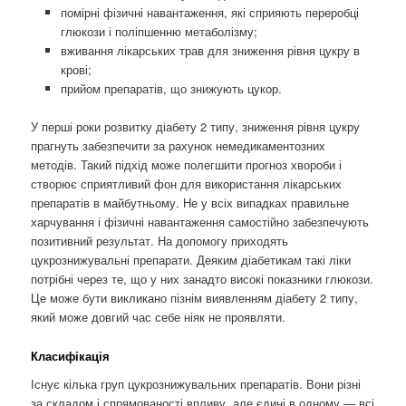
помірні фізичні навантаження, які сприяють переробці
глюкози і поліпшенню метаболізму;
вживання лікарських трав для зниження рівня цукру в
крові;
прийом препаратів, що знижують цукор.
У перші роки розвитку діабету 2 типу, зниження рівня цукру
прагнуть забезпечити за рахунок немедикаментозних
методів. Такий підхід може полегшити прогноз хвороби і
створює сприятливий фон для використання лікарських
препаратів в майбутньому. Не у всіх випадках правильне
харчування і фізичні навантаження самостійно забезпечують
позитивний результат. На допомогу приходять
цукрознижувальні препарати. Деяким діабетикам такі ліки
потрібні через те, що у них занадто високі показники глюкози.
Це може бути викликано пізнім виявленням діабету 2 типу,
який може довгий час себе ніяк не проявляти.
Класифікація
Існує кілька груп цукрознижувальних препаратів. Вони різні
за складом і спрямованості впливу, але єдині в одному — всі