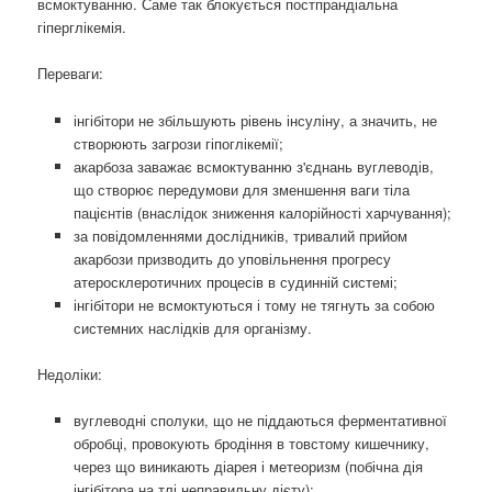
всмоктуванню. Саме так блокується постпрандіальна
гіперглікемія.
Переваги: ​​
інгібітори не збільшують рівень інсуліну, а значить, не
створюють загрози гіпоглікемії;
акарбоза заважає всмоктуванню з'єднань вуглеводів,
що створює передумови для зменшення ваги тіла
пацієнтів (внаслідок зниження калорійності харчування);
за повідомленнями дослідників, тривалий прийом
акарбози призводить до уповільнення прогресу
атеросклеротичних процесів в судинній системі;
інгібітори не всмоктуються і тому не тягнуть за собою
системних наслідків для організму.
Недоліки:
вуглеводні сполуки, що не піддаються ферментативної
обробці, провокують бродіння в товстому кишечнику,
через що виникають діарея і метеоризм (побічна дія
інгібітора на тлі неправильну дієту);