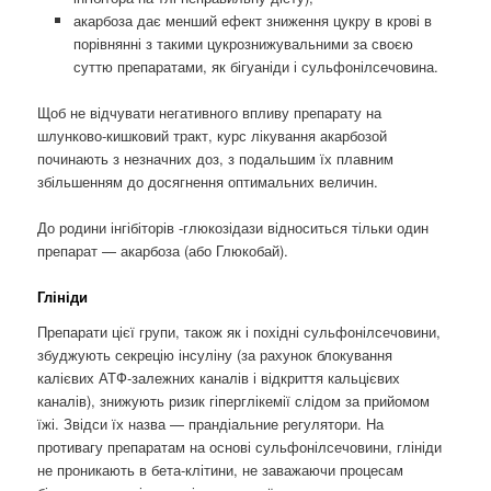
акарбоза дає менший ефект зниження цукру в крові в
порівнянні з такими цукрознижувальними за своєю
суттю препаратами, як бігуаніди і сульфонілсечовина.
Щоб не відчувати негативного впливу препарату на
шлунково-кишковий тракт, курс лікування акарбозой
починають з незначних доз, з подальшим їх плавним
збільшенням до досягнення оптимальних величин.
До родини інгібіторів -глюкозідази відноситься тільки один
препарат — акарбоза (або Глюкобай).
Глініди
Препарати цієї групи, також як і похідні сульфонілсечовини,
збуджують секрецію інсуліну (за рахунок блокування
калієвих АТФ-залежних каналів і відкриття кальцієвих
каналів), знижують ризик гіперглікемії слідом за прийомом
їжі. Звідси їх назва — прандіальние регулятори. На
противагу препаратам на основі сульфонілсечовини, глініди
не проникають в бета-клітини, не заважаючи процесам