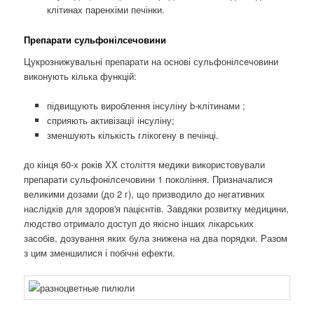
клітинах паренхіми печінки.
Препарати сульфонілсечовини
Цукрознижувальні препарати на основі сульфонілсечовини
виконують кілька функцій:
підвищують вироблення інсуліну b-клітинами ;
сприяють активізації інсуліну;
зменшують кількість глікогену в печінці.
до кінця 60-х років XX століття медики використовували
препарати сульфонілсечовини 1 покоління. Призначалися
великими дозами (до 2 г), що призводило до негативних
наслідків для здоров'я пацієнтів. Завдяки розвитку медицини,
людство отримало доступ до якісно інших лікарських
засобів, дозування яких була знижена на два порядки. Разом
з цим зменшилися і побічні ефекти.