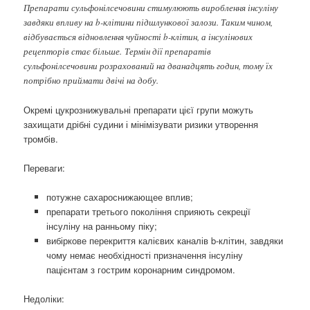
Препарати сульфонілсечовини стимулюють вироблення інсуліну
завдяки впливу на b-клітини підшлункової залози. Таким чином,
відбувається відновлення чуйності b-клітин, а інсулінових
рецепторів стає більше. Термін дії препаратів
сульфонілсечовини розрахований на дванадцять годин, тому їх
потрібно приймати двічі на добу.
Окремі цукрознижувальні препарати цієї групи можуть
захищати дрібні судини і мінімізувати ризики утворення
тромбів.
Переваги:
потужне сахароснижающее вплив;
препарати третього покоління сприяють секреції
інсуліну на ранньому піку;
вибіркове перекриття калієвих каналів b-клітин, завдяки
чому немає необхідності призначення інсуліну
пацієнтам з гострим коронарним синдромом.
Недоліки: