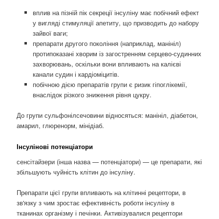
вплив на пізній пік секреції інсуліну має побічний ефект
у вигляді стимуляції апетиту, що призводить до набору
зайвої ваги;
препарати другого покоління (наприклад, манініл)
протипоказані хворим із загостренням серцево-судинних
захворювань, оскільки вони впливають на калієві
канали судин і кардіоміцитів.
побічною дією препаратів групи є ризик гіпоглікемії,
внаслідок різкого зниження рівня цукру.
До групи сульфонілсечовини відносяться: манініл, діабетон,
амарил, глюренорм, мінідіаб.
Інсулінові потенціатори
сенсітайзери (інша назва — потенціатори) — це препарати, які
збільшують чуйність клітин до інсуліну.
Препарати цієї групи впливають на клітинні рецептори, в
зв'язку з чим зростає ефективність роботи інсуліну в
тканинах організму і печінки. Активізувалися рецептори