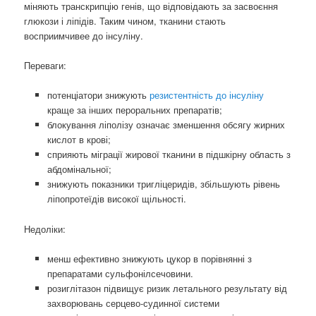
міняють транскрипцію генів, що відповідають за засвоєння
глюкози і ліпідів. Таким чином, тканини стають
восприимчивее до інсуліну.
Переваги: ​​
потенціатори знижують
резистентність до інсуліну
краще за інших пероральних препаратів;
блокування ліполізу означає зменшення обсягу жирних
кислот в крові;
сприяють міграції жирової тканини в підшкірну область з
абдомінальної;
знижують показники тригліцеридів, збільшують рівень
ліпопротеїдів високої щільності.
Недоліки:
менш ефективно знижують цукор в порівнянні з
препаратами сульфонілсечовини.
розиглітазон підвищує ризик летального результату від
захворювань серцево-судинної системи