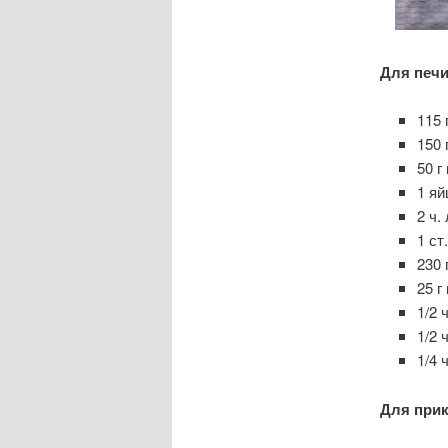
Для печи
115 
150 
50 г
1 яй
2 ч.
1 ст
230 
25 г
1/2 
1/2 
1/4 ч
Для прик