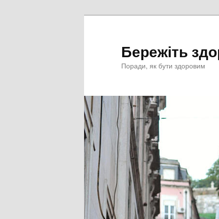
Перейти
к
основному
Бережіть здо
содержимому
Поради, як бути здоровим