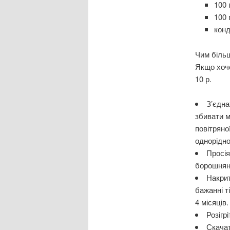
100 
100 
кон
Чим більш
Якщо хоче
10 р.
З’єдна
збивати м
повітряно
однорідно
Просія
борошняну
Накрит
бажанні т
4 місяців.
Розігр
Скачат