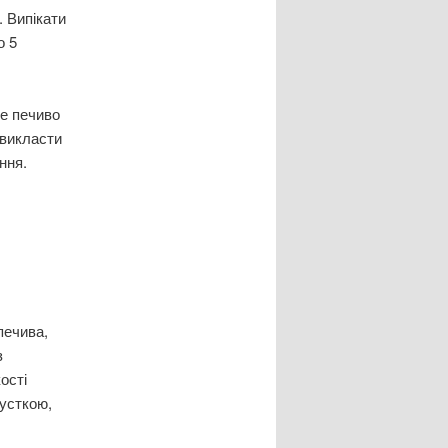
. Випікати
о 5
не печиво
 викласти
ння.
печива,
з
ості
русткою,