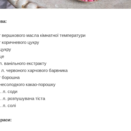
ва:
г вершкового масла кімнатної температури
г коричневого цукру
 цукру
це
 л. ванільного екстракту
. л. червоного харчового барвника
г борошна
 несолодкого какао-порошку
ч. л. соди
ч. л. розпушувача тіста
. л. солі
раси: