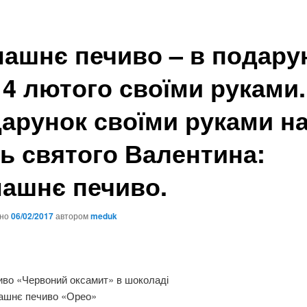
ашнє печиво – в подару
14 лютого своїми руками.
арунок своїми руками н
ь святого Валентина:
ашнє печиво.
ано
06/02/2017
автором
meduk
иво «Червоний оксамит» в шоколаді
ашнє печиво «Орео»