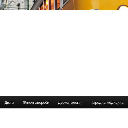
Дієти
Жіночі хвороби
Дерматологія
Народна медицина