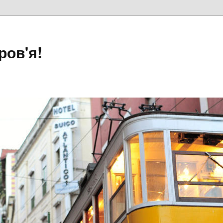
ров'я!