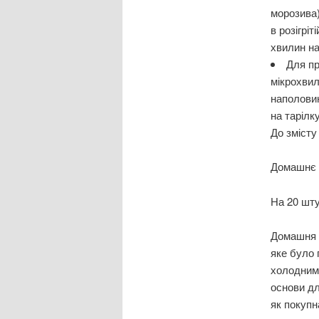
морозива)
в розігрі
хвилин на
Для пр
мікрохвил
наполовин
на тарілк
До змісту
Домашнє 
На 20 шт
Домашня і
яке було 
холодним 
основи дл
як покупн