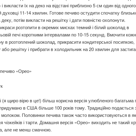
 і викласти їх на деко на відстані приблизно 5 см один від одного
тій духовці 11-14 хвилин. Готове печиво остудити спочатку близьк
 деку, потім викласти на решітку і дати повністю охолонути.
икраси розтопити в окремих мисках темний і білий шоколад в
ьовій печі короткими інтервалами по 10-15 секунд. Вмочити кож
у в розтоплений шоколад, прикрасити кондитерської посипкою,
у або решітку і прибрати в холодильник на 20 хвилин для застига
печиво «Орео»
ук
 (я щиро вірю в це!) більш корисна версія улюбленого багатьма 
придумано в США більше 100 років тому. Традиційно подається 
молоком. Половинки печива також часто використовуються в як
я чізкейків і тарти. Домашня версія «Орео» виходить не такий х
а, але не менш смачною.