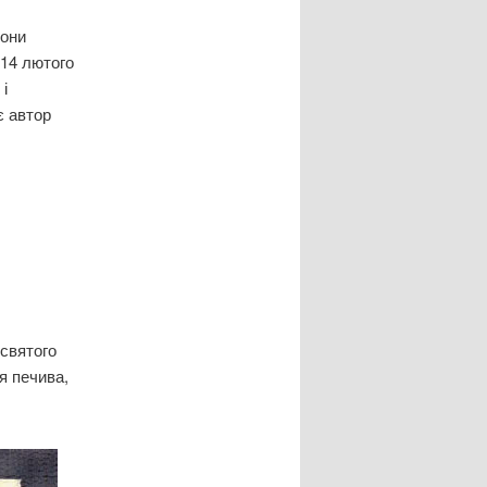
вони
 14 лютого
і
є автор
 святого
я печива,