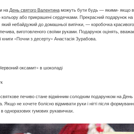
и на
День святого Валентина
можуть бути будь — якими- якщо 
 кольору або прикрашені сердечками. Прекрасний подарунок на
 який небайдужий до домашньої випічки, — коробочка красивого 
печива, виготовленого своїми руками. Подарунок оцінять, вважа
ї книги «Почни з десерту» Анастасія Зурабова.
Червоний оксамит» в шоколаді
ук
 святкове печиво стане відмінним солодким подарунком на День
. Якщо не хочете болісно відмивати руки і нігті після формуванн
в одноразових гумових рукавичках.