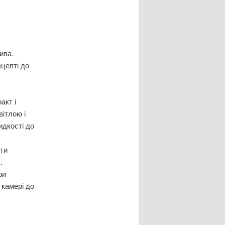
ива.
цепті до
акт і
вітлою і
идкості до
сти
.
ри
 камері до