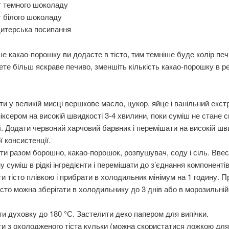
г темного шоколаду
г білого шоколаду
дитерська посипання
е какао-порошку ви додасте в тісто, тим темніше буде колір печ
те більш яскраве печиво, зменшіть кількість какао-порошку в ре
ти у великій мисці вершкове масло, цукор, яйце і ванільний екстр
іксером на високій швидкості 3-4 хвилини, поки суміш не стане с
ї. Додати червоний харчовий барвник і перемішати на високій шв
ї консистенції.
ти разом борошно, какао-порошок, розпушувач, соду і сіль. Вве
 суміш в рідкі інгредієнти і перемішати до з’єднання компонентів
и тісто плівкою і прибрати в холодильник мінімум на 1 годину. П
істо можна зберігати в холодильнику до 3 днів або в морозильній
іти духовку до 180 °С. Застелити деко папером для випічки.
и з охолодженого тіста кульки (можна скористатися ложкою для