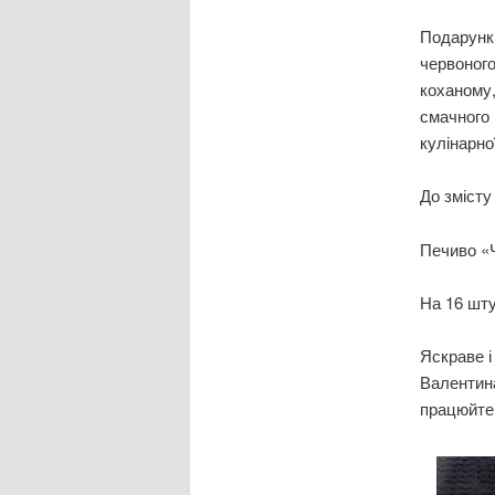
Подарунк
червоного
коханому,
смачного 
кулінарно
До змісту
Печиво «
На 16 шт
Яскраве і
Валентина
працюйте 