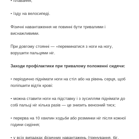
• плавання;
• їзду на велосипеді.
Фізичні навантаження не повинні бути тривалими і
виснажливими.
При довгому стоянні — «переминатися з ноги на ногу,
ворушити пальцями ніг.
Заходи профілактики при тривалому положенні сидячи:
• періодично піднімати ноги на стіл або на рівень серця, щоб
поліпшити відтік крові:
• можна ставити ноги на підставку і з зусиллям піднімати до
собі пальці ніг кілька разів — це знизить венозний тиск;
• перерва на 10 хвилин ходьби або розминки ніг після кожної
години сидіння;
• у всіх випадках фізичних навантажень (тренування, біг,