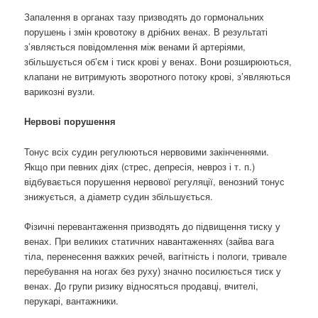
Запалення в органах тазу призводять до гормональних
порушень і змін кровотоку в дрібних венах. В результаті
з’являється повідомлення між венами й артеріями,
збільшується об’єм і тиск крові у венах. Вони розширюються,
клапани не витримують зворотного потоку крові, з’являються
варикозні вузли.
Нервові порушення
Тонус всіх судин регулюються нервовими закінченнями.
Якщо при певних діях (стрес, депресія, невроз і т. п.)
відбувається порушення нервової регуляції, венозний тонус
знижується, а діаметр судин збільшується.
Фізичні перевантаження призводять до підвищення тиску у
венах. При великих статичних навантаженнях (зайва вага
тіла, перенесення важких речей, вагітність і пологи, тривале
перебування на ногах без руху) значно посилюється тиск у
венах. До групи ризику відносяться продавці, вчителі,
перукарі, вантажники.