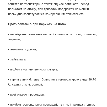
заняття на тренажері), а також під час вагітності, перед
польотом на літаку, при тривалих подорожах на машині
необхідно користуватися компресійним трикотажем.
Протипоказано при варикозі на ногах:
• переїдання, вживання великої кількості гострого, солоного,
жирного;
• алкоголь, куріння;
• зайва вага;
• підйом і носіння великих тягарів;
• гарячі ванни більше 10 хвилин з температурою вище 36,70
С, сауни, лазні, солярії;
• розігріваючі процедури;
• прийом гормональних препаратів, в т. ч. і протизаплідних;