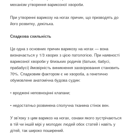
механізм утворення варикозної хвороби.
При утворенні варикозу на ногах причин, що призводять до
його розвитку, декілька.
Спадкова схильність
Це одна з основних причин варикозу на ногах — вона
визначається у 1/3 хворих з цією патологією. При наявності
варикозної хвороби у близьких родичів (батьки, бабусі,
прабабусі) ймовірність виникнення захворювання становить
70%. Спадковим фактором є не хвороба, а генетично
обумовлене анатомічна будова судин:
• вроджені неповноцінні клапани;
• недостатньо розвинена сполучна тканина стінок вен.
У зв’язку з цим варикоз на ногах, ознаки якого зустрічаються
в тій чи іншій мірі у молодих людей обох статей і навіть у
дітей, так широко поширений.