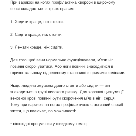
При варикозі на ногах профілактика хвороби в широкому
сенсі складається з трьох правил:
1. Ходити краще, ніж стояти.
2. Сидіти краще, ніж стояти.
3. Лежати краще, ніж сидіти.
Для того щоб вени нормально функціонували, м’язи ніг
повинні скорочуватися. Або ноги повинні знаходитися в
горизонтальному піднесеному становищі з прямими колінами.
Якщо людина змушена довго стояти або сидіти — він
знаходиться в групі високого ризику. Для хорошої циркуляції
венозної крові повинні бути скорочення м’язів ніг і серця.
Тому при варикозі на ногах профілактикою є активний спосіб
життя, що включає, по можливості:
• пішохідні прогулянки у швидкому темпі;