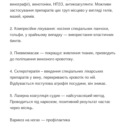
венографії), венотоніки, НПЗЗ, антикоагулянти. Можливе
застосування препаратів цих груп місцево у вигляді гелів,
мазей, кремів.
2. Компресійне лікування: носіння спеціальних панчохи,
гольфи, у крайньому випадку — використання еластичних
бинтів.
3. Пневмомасаж — покращує живлення тканин, призводить
до поліпшення венозного кровотоку.
4. Склеротерапія – введення спеціальних лікарських
препаратів у вену, перекривають кровотік по ній.
Відбувається поступова атрофія посудини, він зникає.
5. Лазерна коагуляція судин — найсучасніший метод.
Проводиться під наркозом, позитивний результат настає
через місяць.
Варикоз на ногах — профілактика