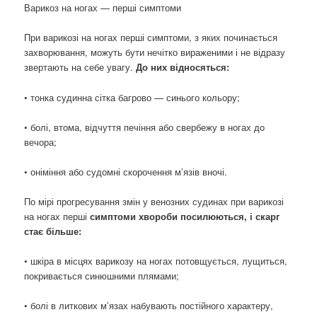
Варикоз на ногах — перші симптоми
При варикозі на ногах перші симптоми, з яких починається
захворювання, можуть бути нечітко вираженими і не відразу
звертають на себе увагу.
До них відносяться:
• тонка судинна сітка багрово — синього кольору;
• болі, втома, відчуття печіння або свербежу в ногах до
вечора;
• оніміння або судомні скорочення м’язів вночі.
По мірі прогресування змін у венозних судинах при варикозі
на ногах перші
симптоми хвороби посилюються, і скарг
стає більше:
• шкіра в місцях варикозу на ногах потовщується, лущиться,
покривається синюшними плямами;
• болі в литкових м’язах набувають постійного характеру,