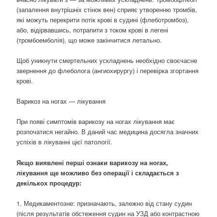
(запалення внутрішніх стінок вен) сприяє утворенню тромбів,
які можуть перекрити потік крові в судині (флеботромбоз),
або, відірвавшись, потрапити з током крові в легені
(тромбоемболія), що може закінчитися летально.
Щоб уникнути смертельних ускладнень необхідно своєчасне
звернення до флеболога (ангиохирургу) і перевірка згортання
крові.
Варикоз на ногах — лікування
При появі симптомів варикозу на ногах лікування має
розпочатися негайно. В даний час медицина досягла значних
успіхів в лікуванні цієї патології.
Якщо виявлені перші ознаки варикозу на ногах,
лікування ще можливо без операції і складається з
декількох процедур:
1. Медикаментозне: призначають, залежно від стану судин
(після результатів обстеження судин на УЗД або контрастною