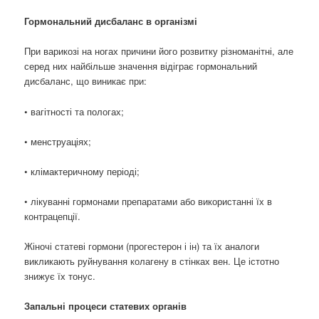
Гормональний дисбаланс в організмі
При варикозі на ногах причини його розвитку різноманітні, але
серед них найбільше значення відіграє гормональний
дисбаланс, що виникає при:
• вагітності та пологах;
• менструаціях;
• клімактеричному періоді;
• лікуванні гормонами препаратами або використанні їх в
контрацепції.
Жіночі статеві гормони (прогестерон і ін) та їх аналоги
викликають руйнування колагену в стінках вен. Це істотно
знижує їх тонус.
Запальні процеси статевих органів