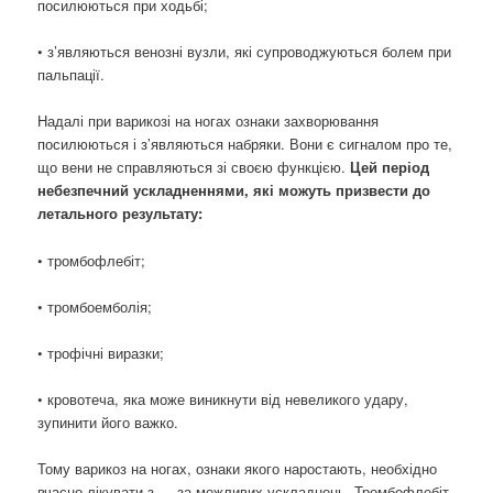
посилюються при ходьбі;
• з’являються венозні вузли, які супроводжуються болем при
пальпації.
Надалі при варикозі на ногах ознаки захворювання
посилюються і з’являються набряки. Вони є сигналом про те,
що вени не справляються зі своєю функцією.
Цей період
небезпечний ускладненнями, які можуть призвести до
летального результату:
• тромбофлебіт;
• тромбоемболія;
• трофічні виразки;
• кровотеча, яка може виникнути від невеликого удару,
зупинити його важко.
Тому варикоз на ногах, ознаки якого наростають, необхідно
вчасно лікувати з — за можливих ускладнень. Тромбофлебіт