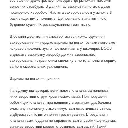
збільшення діаметра, що приводить до різноманітних змін
венозних стовбурів. В даний час варикоз на ногах є дуже
поширеною хворобою. Частота захворюваності у жінок в 3
рази вище, ніж у чоловіків. Це пов’язано з анатомічною
будовою судин, їх розташуванням і вагітністю.
В останні десятиліття спостерігається «омолодження»
захворювання — нерідко варикоз на ногах, ознаки якого вже
яскраво виражені, зустрічаються навіть у школярів. ВООЗ
відносить варикозну хворобу до життєвоопасних
захворювань, «стріляючим спочатку в ноги, а потім в серці»,
за його смертельних ускладнень.
Варикоз на ногах — причини
На відміну від артерій, вени мають клапани, за наявності
яких зворотний струм крові неможливий. При порушенні
роботи цих клапанів, при наявному в організмі дисбалансі
еластину і колагену різко знижується еластичність стінок,
відбувається їх витончення і розтягування. В результаті
клапани і самі судини не справляються зі своїми функціями,
виникає зворотний кровотік, розвивається застій. Такий