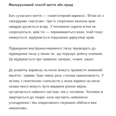
Малорухливий спосіб життя або праці
Бич сучасного життя — «комп’ютерний варикоз». М’язи ніг є
своєрідним «насосом»: при їх скороченні венозна кров
швидше рухається вгору. У положенні сидячи м’язи не
скорочуються, крім тог — пережимаються вени, їхній тонус
знижується, відбувається порушення циркуляції крові.
Підвищення внутрішньочеревного тиску призводить до
підвищення тиску у венах ніг, що порушує роботу клапанів.
Це відбувається при тривалих запорах, чханні, кашлі.
До розвитку варикозу на ногах можуть призвести знижений
імунітет, травми. Грає певну роль статева приналежність. У
зв’язку з генетичною схильністю у жінок варикоз на ногах,
ознаки якого можуть бути виражені різною мірою,
зустрічається набагато частіше, ніж у чоловіків. Чоловіки ж
звертаються до лікаря, коли настають небезпечні
ускладнення і без оперативного лікування обійтися вже
неможливо.