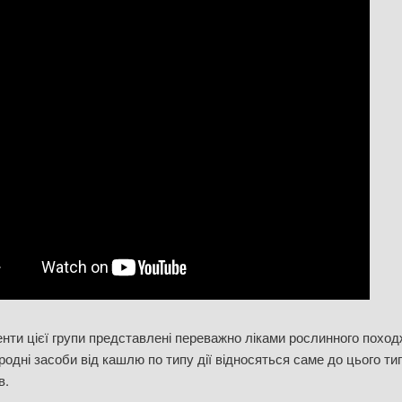
ти цієї групи представлені переважно ліками рослинного поход
родні засоби від кашлю по типу дії відносяться саме до цього ти
в.