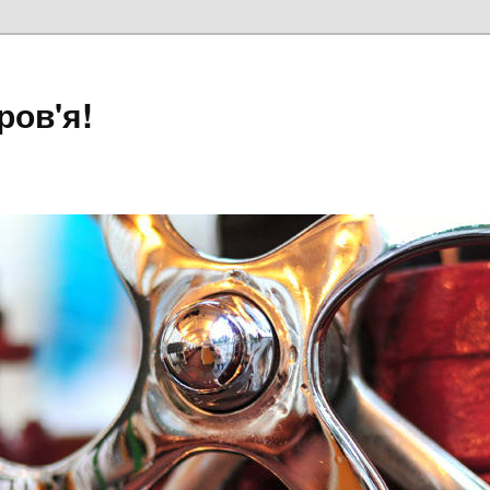
ров'я!