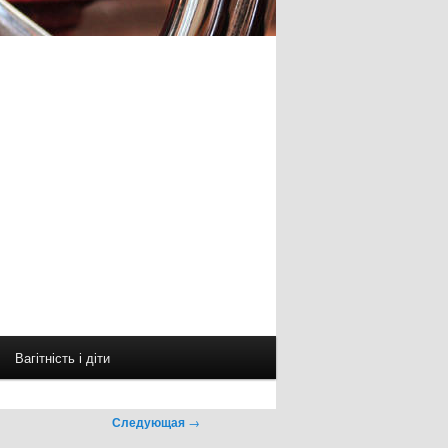
Вагітність і діти
Следующая
→