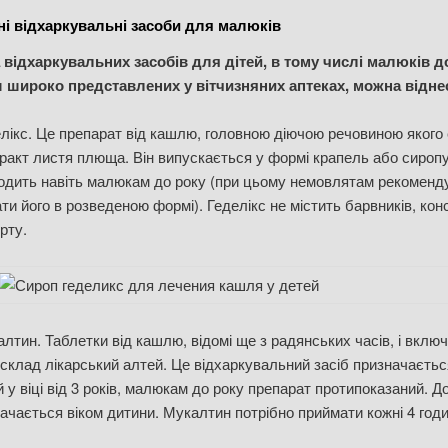
і відхаркувальні засоби для малюків
 відхаркувальних засобів для дітей, в тому числі малюків д
 широко представлених у вітчизняних аптеках, можна відне
лікс. Це препарат від кашлю, головною діючою речовиною якого 
ракт листя плюща. Він випускається у формі крапель або сиропу
одить навіть малюкам до року (при цьому немовлятам рекоменд
ти його в розведеною формі). Геделікс не містить барвників, кон
ирту.
лтин. Таблетки від кашлю, відомі ще з радянських часів, і вклю
 склад лікарський алтей. Це відхаркувальний засіб призначаєть
й у віці від 3 років, малюкам до року препарат протипоказаний. 
ачається віком дитини. Мукалтин потрібно приймати кожні 4 годи