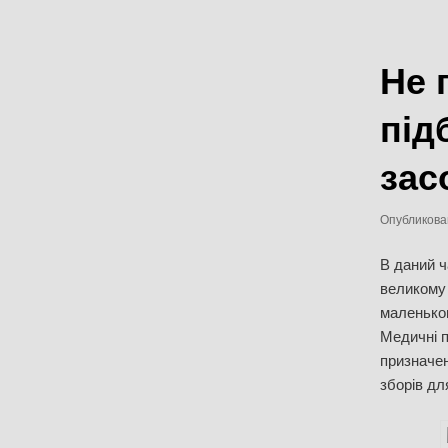
записям
Не 
під
зас
Опубликов
В даний ч
великому 
маленьког
Медичні п
призначен
зборів для