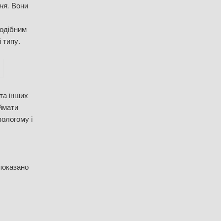
ння.
Вони
Подібним
 типу.
та інших
ймати
вологому і
показано