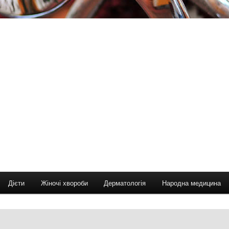
Дієти
Жіночі хвороби
Дерматологія
Народна медицина