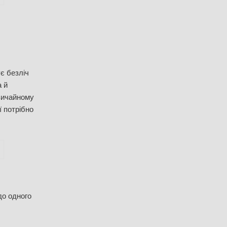
є безліч
а й
звичайному
ї потрібно
до одного