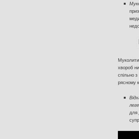
Муко
приз
меди
недо
Муколитик
хвороб ни
спільно з
рясному к
Від
леге
для 
супр