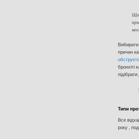
Щоб
при
нео
Вибирати 
причин ка
обструкт
бронхіті 
підібрати 
Типи про
Все відха
року , по