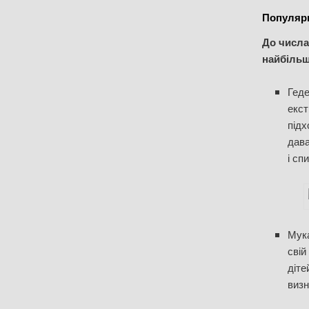
Популярн
До числа
найбільш
Геде
екст
підх
дава
і сп
Мука
свій
діте
визн