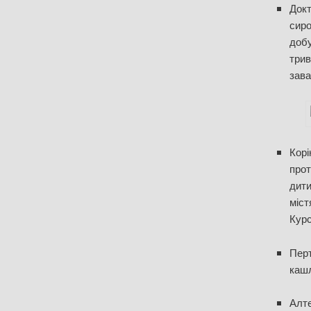
Докт
сиро
добу
трив
зав
Корі
прот
дити
міст
Курс
Перт
кашл
Алте