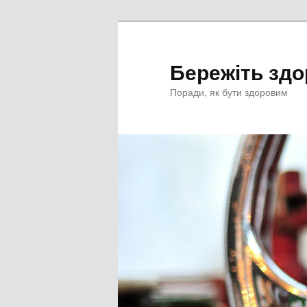
Перейти
к
основному
Бережіть здо
содержимому
Поради, як бути здоровим