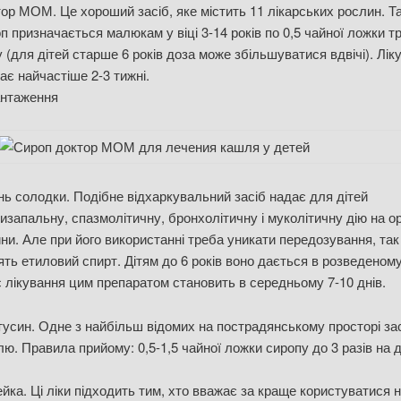
ор МОМ. Це хороший засіб, яке містить 11 лікарських рослин. Т
п призначається малюкам у віці 3-14 років по 0,5 чайної ложки тр
 (для дітей старше 6 років доза може збільшуватися вдвічі). Лік
ає найчастіше 2-3 тижні.
антаження
нь солодки. Подібне відхаркувальний засіб надає для дітей
изапальну, спазмолітичну, бронхолітичну і муколітичну дію на о
ни. Але при його використанні треба уникати передозування, так 
ять етиловий спирт. Дітям до 6 років воно дається в розведеному
 лікування цим препаратом становить в середньому 7-10 днів.
усин. Одне з найбільш відомих на пострадянському просторі зас
ю. Правила прийому: 0,5-1,5 чайної ложки сиропу до 3 разів на 
йка. Ці ліки підходить тим, хто вважає за краще користуватися