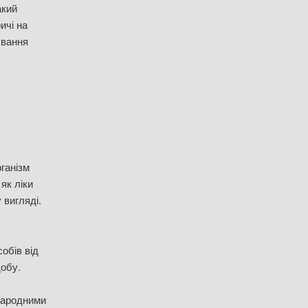
акий
ичі на
ування
рганізм
як ліки
 вигляді.
обів від
добу.
 народними