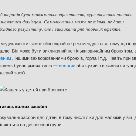
 терапія була максимально ефективною, курс лікування повинен
значатися фахівцем. Самолікування може не тільки не дати
бхідного результату, але і викликати ряд побічних ефектів.
медикаменти самостійно вкрай не рекомендується, тому що існу
шлю. Він може бути викликаний не тільки звичайним бронхітом, 
ивним
, іншими захворюваннями бронхів, горла і т.д. Навіть при 
кашель буває різних типів —
вологий
або сухий, і в кожній ситуаці
дієвий засіб.
тикашльових засобів
ркувальні засоби для дітей, в тому числі ліки для малюків у віці 
діляються на дві основні групи.