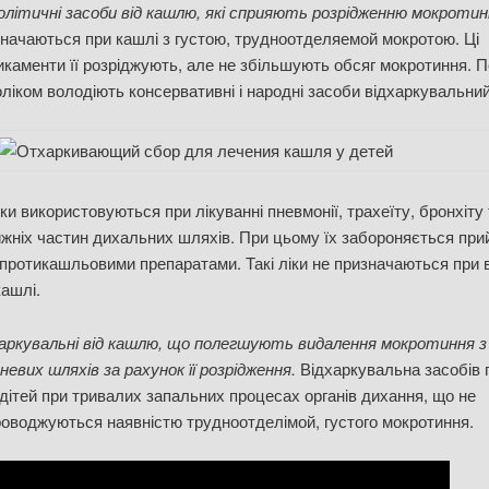
літичні засоби від кашлю, які сприяють розрідженню мокроти
начаються при кашлі з густою, трудноотделяемой мокротою. Ці
каменти її розріджують, але не збільшують обсяг мокротиння. 
ліком володіють консервативні і народні засоби відхаркувальний
и використовуються при лікуванні пневмонії, трахеїту, бронхіту 
жніх частин дихальних шляхів. При цьому їх забороняється при
 протикашльовими препаратами. Такі ліки не призначаються при 
ашлі.
харкувальні від кашлю, що полегшують видалення мокротиння з
невих шляхів за рахунок її розрідження.
Відхаркувальна засобів 
дітей при тривалих запальних процесах органів дихання, що не
оводжуються наявністю трудноотделімой, густого мокротиння.