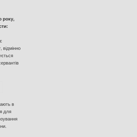
о року,
сти:
є
, відмінно
ується
сервантів
чають в
ся для
Дозування
ни.