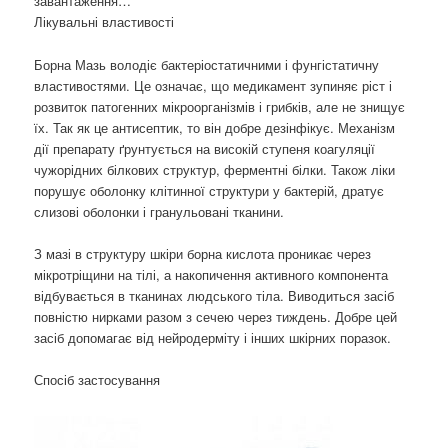
завантаження…
Лікувальні властивості
Борна Мазь володіє бактеріостатичними і фунгістатичну
властивостями. Це означає, що медикамент зупиняє ріст і
розвиток патогенних мікроорганізмів і грибків, але не знищує
їх. Так як це антисептик, то він добре дезінфікує. Механізм
дії препарату ґрунтується на високій ступеня коагуляції
чужорідних білкових структур, ферментні білки. Також ліки
порушує оболонку клітинної структури у бактерій, дратує
слизові оболонки і гранульовані тканини.
З мазі в структуру шкіри борна кислота проникає через
мікротріщини на тілі, а накопичення активного компонента
відбувається в тканинах людського тіла. Виводиться засіб
повністю нирками разом з сечею через тиждень. Добре цей
засіб допомагає від нейродерміту і інших шкірних поразок.
Спосіб застосування