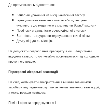
До протипоказань відносяться:
Запальні ураження на місці нанесення засобу
Індивідуальна непереносимість або підвищена
чутливість до медичного вазелину чи борної кислоти
Проблеми з діяльністю сечовидільної системи
Вагітність та грудне вигодовування в житті жінки
Діти у віці до 12 місяців.
Не допускати потрапляння препарату в очі! Якщо такий
інцидент стався, то очі негайно промиваються під холодною
проточною водою.
Перехресні лікарські взаємодії
Не слід комбінувати використання з іншими зовнішніми
засобами від педикульозу, так як немає вивчених взаємодій,
а отже, реакція невідома.
Побічні ефекти передозування і