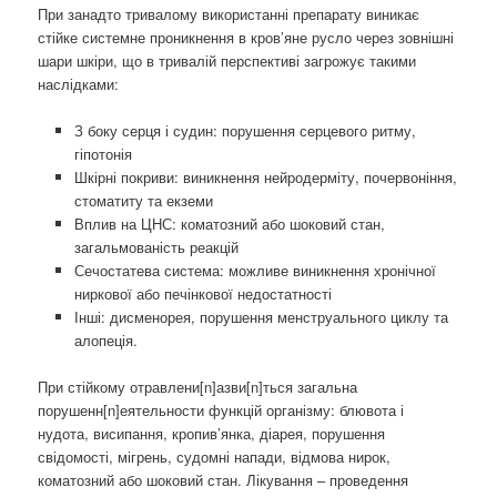
При занадто тривалому використанні препарату виникає
стійке системне проникнення в кров’яне русло через зовнішні
шари шкіри, що в тривалій перспективі загрожує такими
наслідками:
З боку серця і судин: порушення серцевого ритму,
гіпотонія
Шкірні покриви: виникнення нейродерміту, почервоніння,
стоматиту та екземи
Вплив на ЦНС: коматозний або шоковий стан,
загальмованість реакцій
Сечостатева система: можливе виникнення хронічної
ниркової або печінкової недостатності
Інші: дисменорея, порушення менструального циклу та
алопеція.
При стійкому отравлени[n]азви[n]ться загальна
порушенн[n]еятельности функцій організму: блювота і
нудота, висипання, кропив’янка, діарея, порушення
свідомості, мігрень, судомні напади, відмова нирок,
коматозний або шоковий стан. Лікування – проведення