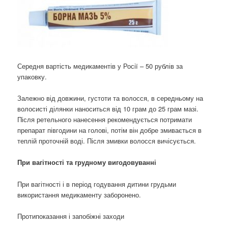
Середня вартість медикаментів у Росії – 50 рублів за
упаковку.
Залежно від довжини, густоти та волосся, в середньому на
волосисті ділянки наноситься від 10 грам до 25 грам мазі.
Після ретельного нанесення рекомендується потримати
препарат півгодини на голові, потім він добре змивається в
теплій проточній воді. Після змивки волосся вичісується.
При вагітності та грудному вигодовуванні
При вагітності і в період годування дитини грудьми
використання медикаменту заборонено.
Протипоказання і запобіжні заходи