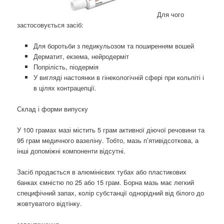
Для чого
застосовується засіб:
Для боротьби з педикульозом та поширенням вошей
Дерматит, екзема, нейродерміт
Попрілість, піодермія
У вигляді настоянки в гінекологічній сфері при кольпіті і
в цілях контрацепції.
Склад і форми випуску
У 100 грамах мазі містить 5 грам активної діючої речовини та
95 грам медичного вазеліну. Тобто, мазь п’ятивідсоткова, а
інші допоміжні компоненти відсутні.
Засіб продається в алюмінієвих тубах або пластикових
банках ємністю по 25 або 15 грам. Борна мазь має легкий
специфічний запах, колір субстанції однорідний від білого до
жовтуватого відтінку.