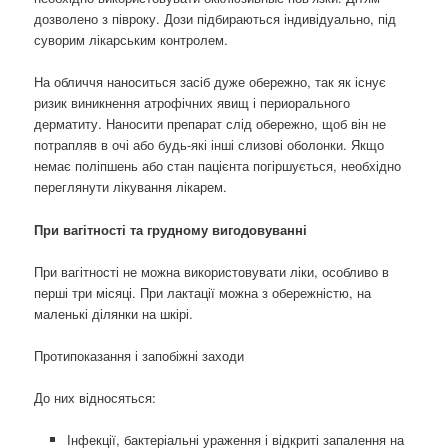
дозволено з півроку. Дози підбираються індивідуально, під
суворим лікарським контролем.
На обличчя наноситься засіб дуже обережно, так як існує
ризик виникнення атрофічних явищ і периорального
дерматиту. Наносити препарат слід обережно, щоб він не
потрапляв в очі або будь-які інші слизові оболонки. Якщо
немає поліпшень або стан пацієнта погіршується, необхідно
переглянути лікування лікарем.
При вагітності та грудному вигодовуванні
При вагітності не можна використовувати ліки, особливо в
перші три місяці. При лактації можна з обережністю, на
маленькі ділянки на шкірі.
Протипоказання і запобіжні заходи
До них відносяться:
Інфекції, бактеріальні ураження і відкриті запалення на