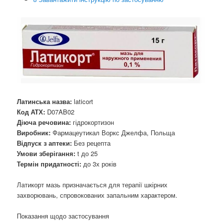
Латинська назва:
laticort
Код АТХ:
D07AB02
Діюча речовина:
гідрокортизон
Виробник:
Фармацеутикал Воркс Джелфа, Польща
Відпуск з аптеки:
Без рецепта
Умови зберігання:
t до 25
Термін придатності:
до 3х років
Латикорт мазь призначається для терапії шкірних
захворювань, спровокованих запальним характером.
Показання щодо застосування