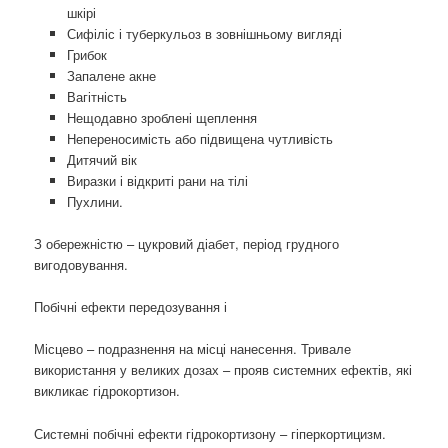
шкірі
Сифіліс і туберкульоз в зовнішньому вигляді
Грибок
Запалене акне
Вагітність
Нещодавно зроблені щеплення
Непереносимість або підвищена чутливість
Дитячий вік
Виразки і відкриті рани на тілі
Пухлини.
З обережністю – цукровий діабет, період грудного
вигодовування.
Побічні ефекти передозування і
Місцево – подразнення на місці нанесення. Тривале
використання у великих дозах – прояв системних ефектів, які
викликає гідрокортизон.
Системні побічні ефекти гідрокортизону – гіперкортицизм.