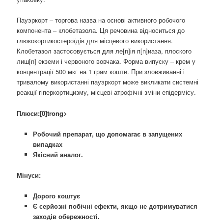
Пауэркорт – торгова назва на основі активного робочого
компонента – клобетазола. Ця речовина відноситься до
глюкокортикостероїдів для місцевого використання.
Клобетазол застосовується для ле[n]ія п[n]иаза, плоского
лиш[n] екземи і червоного вовчака. Форма випуску – крем у
концентрації 500 мкг на 1 грам кошти. При зловживанні і
тривалому використанні пауэркорт може викликати системні
реакції гіперкортицизму, місцеві атрофічні зміни епідермісу.
Плюси:[0]trong>
Робочий препарат, що допомагає в запущених
випадках
Якісний аналог.
Мінуси:
Дорого коштує
Є серйозні побічні ефекти, якщо не дотримуватися
заходів обережності.