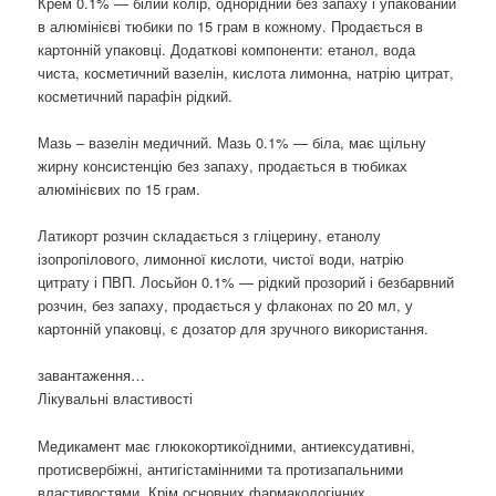
Крем 0.1% — білий колір, однорідний без запаху і упакований
в алюмінієві тюбики по 15 грам в кожному. Продається в
картонній упаковці. Додаткові компоненти: етанол, вода
чиста, косметичний вазелін, кислота лимонна, натрію цитрат,
косметичний парафін рідкий.
Мазь – вазелін медичний. Мазь 0.1% — біла, має щільну
жирну консистенцію без запаху, продається в тюбиках
алюмінієвих по 15 грам.
Латикорт розчин складається з гліцерину, етанолу
ізопропілового, лимонної кислоти, чистої води, натрію
цитрату і ПВП. Лосьйон 0.1% — рідкий прозорий і безбарвний
розчин, без запаху, продається у флаконах по 20 мл, у
картонній упаковці, є дозатор для зручного використання.
завантаження…
Лікувальні властивості
Медикамент має глюкокортикоїдними, антиексудативні,
протисвербіжні, антигістамінними та протизапальними
властивостями. Крім основних фармакологічних