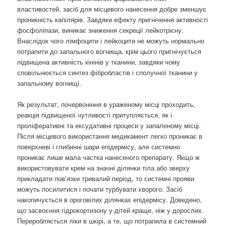
властивостей, засіб для місцевого нанесення добре зменшує
проникність капілярів. Завдяки ефекту пригнічення активності
фосфоліпази, виникає зниження секреції лейкотрієну.
Внаслідок чого лімфоцити і лейкоцити не можуть нормально
потрапити до запального вогнища, крім цього пригнічується
підвищена активність кінінів у тканини, завдяки чому
сповільнюється синтез фібробластів і сполучної тканини у
запальному вогнищі.
Як результат, почервоніння в ураженому місці проходить,
реакція підвищеної чутливості притупляється, як і
проліферативні та ексудативні процеси у запаленому місці.
Після місцевого використання медикамент легко проникає в
поверхневі і глибинні шари епідермісу, але системно
проникає лише мала частка нанесеного препарату. Якщо ж
використовувати крем на значні ділянки тіла або зверху
прикладати пов’язки тривалий період, то системні прояви
можуть посилитися і почати турбувати хворого. Засіб
накопичується в ороговілих ділянках епідермісу. Доведено,
що засвоєння гідрокортизону у дітей краще, ніж у дорослих.
Переробляється ліки в шкірі, а те, що потрапила в системний