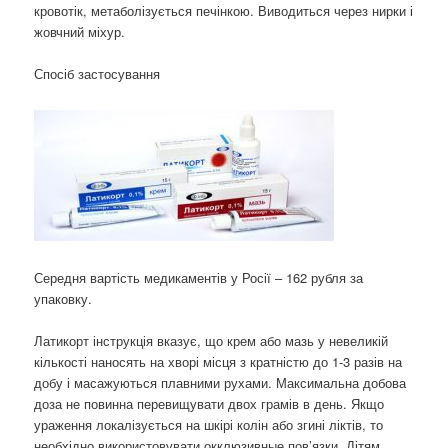
кровотік, метаболізується печінкою. Виводиться через нирки і
жовчний міхур.
Спосіб застосування
Середня вартість медикаментів у Росії – 162 рубля за
упаковку.
Латикорт інструкція вказує, що крем або мазь у невеликій
кількості наносять на хворі місця з кратністю до 1-3 разів на
добу і масажуються плавними рухами. Максимальна добова
доза не повинна перевищувати двох грамів в день. Якщо
ураження локалізується на шкірі колін або згині ліктів, то
необхідно використовувати окклюзивные пов’язки. Дітям