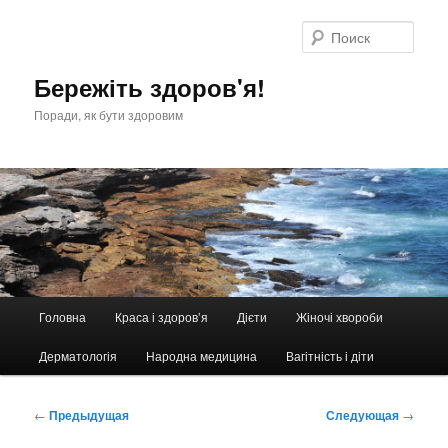
Перейти
к
Поис
основному
содержимому
Бережіть здоров'я!
Поради, як бути здоровим
Главное
Головна
Краса і здоров’я
Дієти
Жіночі хвороби
меню
Дерматологія
Народна медицина
Вагітність і діти
Навигация
←
Предыдущая
Следующая
→
по