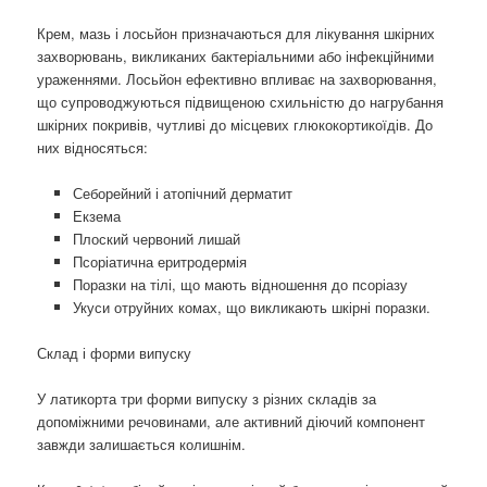
Крем, мазь і лосьйон призначаються для лікування шкірних
захворювань, викликаних бактеріальними або інфекційними
ураженнями. Лосьйон ефективно впливає на захворювання,
що супроводжуються підвищеною схильністю до нагрубання
шкірних покривів, чутливі до місцевих глюкокортикоїдів. До
них відносяться:
Себорейний і атопічний дерматит
Екзема
Плоский червоний лишай
Псоріатична еритродермія
Поразки на тілі, що мають відношення до псоріазу
Укуси отруйних комах, що викликають шкірні поразки.
Склад і форми випуску
У латикорта три форми випуску з різних складів за
допоміжними речовинами, але активний діючий компонент
завжди залишається колишнім.