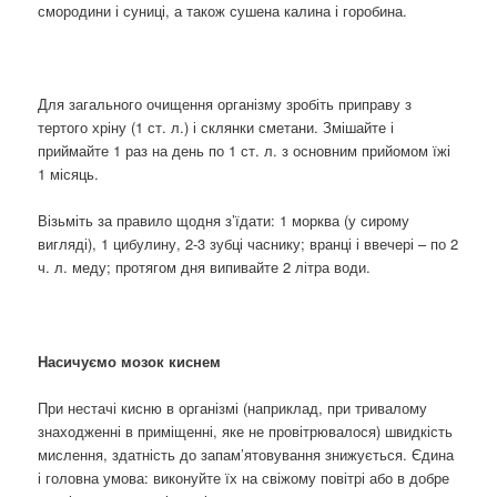
смородини і суниці, а також сушена калина і горобина.
Для загального очищення організму зробіть приправу з
тертого хріну (1 ст. л.) і склянки сметани. Змішайте і
приймайте 1 раз на день по 1 ст. л. з основним прийомом їжі
1 місяць.
Візьміть за правило щодня з’їдати: 1 морква (у сирому
вигляді), 1 цибулину, 2-3 зубці часнику; вранці і ввечері – по 2
ч. л. меду; протягом дня випивайте 2 літра води.
Насичуємо мозок киснем
При нестачі кисню в організмі (наприклад, при тривалому
знаходженні в приміщенні, яке не провітрювалося) швидкість
мислення, здатність до запам’ятовування знижується. Єдина
і головна умова: виконуйте їх на свіжому повітрі або в добре