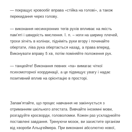
— покращує кровообіг вправа «стійка на голові», а також
перекидання через голову.
— виконання несинхронних тегів рухів впливає на якість
пам’яті і швидкість мислення. І. п. – ноги на ширину плечей,
трохи зігніть в колінах, підніміть руки вгору і починайте
обертати, ліва рука обертається назад, а права вперед.
Виконувати вправу 5 хв, потім поміняйте положення рук.
— танцюйте! Виконання певних «па» вимагає чіткої
психомоторної координації, а це підвищує увагу і надає
позитивний вплив на орієнтацію в просторі.
Запам’ятайте, що процес навчання не закінчується з
отриманням шкільного атестата. Вивчайте іноземні мови,
розгадуйте кросворди, головоломки. Кожен раз ускладнюйте
поставлені завдання. Тренуючи мозок, ви захистите організм
від хвороби Альцгеймера. При виконанні абсолютно нової,