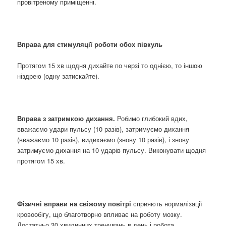
провітреному приміщенні.
Вправа для стимуляції роботи обох півкуль
Протягом 15 хв щодня дихайте по черзі то однією, то іншою
ніздрею (одну затискайте).
Вправа з затримкою дихання.
Робимо глибокий вдих,
вважаємо удари пульсу (10 разів), затримуємо дихання
(вважаємо 10 разів), видихаємо (знову 10 разів), і знову
затримуємо дихання на 10 ударів пульсу. Виконувати щодня
протягом 15 хв.
Фізичні вправи на свіжому повітрі
сприяють нормалізації
кровообігу, що благотворно впливає на роботу мозку.
Достатньо 30 хвилинних тренувань в день і робота