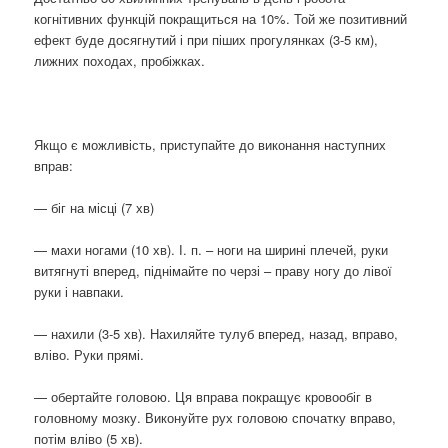
когнітивних функцій покращиться на 10%. Той же позитивний
ефект буде досягнутий і при піших прогулянках (3-5 км),
лижних походах, пробіжках.
Якщо є можливість, приступайте до виконання наступних
вправ:
— біг на місці (7 хв)
— махи ногами (10 хв). І. п. – ноги на ширині плечей, руки
витягнуті вперед, піднімайте по черзі – праву ногу до лівої
руки і навпаки.
— нахили (3-5 хв). Нахиляйте тулуб вперед, назад, вправо,
вліво. Руки прямі.
— обертайте головою. Ця вправа покращує кровообіг в
головному мозку. Виконуйте рух головою спочатку вправо,
потім вліво (5 хв).