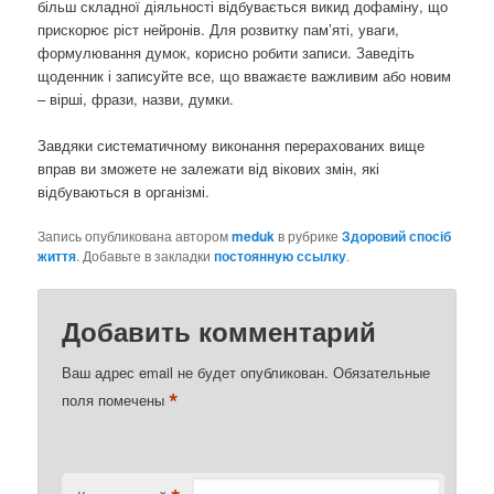
більш складної діяльності відбувається викид дофаміну, що
прискорює ріст нейронів. Для розвитку пам’яті, уваги,
формулювання думок, корисно робити записи. Заведіть
щоденник і записуйте все, що вважаєте важливим або новим
– вірші, фрази, назви, думки.
Завдяки систематичному виконання перерахованих вище
вправ ви зможете не залежати від вікових змін, які
відбуваються в організмі.
Запись опубликована автором
meduk
в рубрике
Здоровий спосіб
життя
. Добавьте в закладки
постоянную ссылку
.
Добавить комментарий
Ваш адрес email не будет опубликован.
Обязательные
*
поля помечены