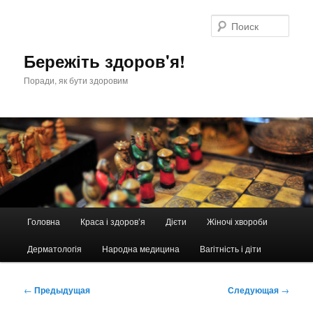
Перейти
к
Поис
основному
содержимому
Бережіть здоров'я!
Поради, як бути здоровим
Главное
Головна
Краса і здоров’я
Дієти
Жіночі хвороби
меню
Дерматологія
Народна медицина
Вагітність і діти
Навигация
←
Предыдущая
Следующая
→
по