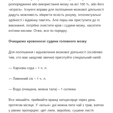
розпорядженні або використання мозку на всі 100 %, або його
«втрата». Існуючі вправи для поліпшення мозкової діяльності
дадуть можливість зберегти ясність розуму, інтелектуальні
здібності і відмінну пам’ять. Але перш ніж приступити до їх
виконання, потрібно очистити кров і судини мозку, наситити
клітини киснем. Отже, все по порядку.
Очищаємо кровоносні судини головного мозку
Для поліпшення і відновлення мозкової діяльності (особливо
тим, хто має шкідливі звички) приготуйте спеціальний напій:
— Харчова сода – 1 ч. л.
— Лимонний сік – 1 ч. л.
— Вода (очищена, можна тала) – 1 склянка
Все змішайте, приймайте вранці натщесерце через день
протягом місяця. У «вільні» дні можна пити чай з трав, взятих
у рівних пропорціях: цвіт липи, звіробою, сушене листя