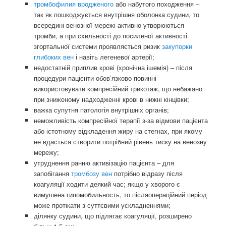
тромбофилия вродженого
або набутого походження –
так як пошкоджується внутрішня оболонка судини, то
всередині венозної мережі активно утворюються
тромби, а при схильності до посиленої активності
згортальної системи проявляється ризик
закупорки
глибоких вен
і навіть легеневої артерії;
недостатній приплив крові (хронічна ішемія) – після
процедури пацієнти обов’язково повинні
використовувати компресійний трикотаж, що небажано
при зниженому надходженні крові в нижні кінцівки;
важка супутня патологія внутрішніх органів;
неможливість компресійної терапії з-за відмови пацієнта
або істотному відкладення жиру на стегнах, при якому
не вдасться створити потрібний рівень тиску на венозну
мережу;
утруднення ранню активізацію пацієнта – для
запобігання
тромбозу вен
потрібно відразу після
коагуляції ходити деякий час; якщо у хворого є
вимушена гипомобильность, то післяопераційний період
може протікати з суттєвими ускладненнями;
ділянку судини, що підлягає коагуляції, розширено