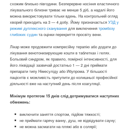
схожим близько півгодини. Безперервне носіння еластичного
лікувального білизни триває не менше 5 діб, а надалі його
можна використовувати тільки вдень. На контрольний огляд
хворий приходить на 3 — 4 добу. Йому призначається
УЗД у
режимі дуплексного сканування
для виключення
тромбозу
глибоких судин
та оцінки перекриття просвіту вени.
Лікар може продовжити компресійну терапію або додати до
лікування венотонизирующие кошти в таблетках і гелях.
Больовий синдром, як правило, помірної інтенсивності, для
його ліквідації зазвичай достатньо 1 — 2 дні приймати
препарати типу Німесуліду або Ибупрома. У більшості
пацієнтів є можливість притупити до колишньої професійної
діяльності вже на наступний день після коагуляції.
Мінімум протягом 15 днів слід дотримуватися наступних
обмежень:
виключити заняття спортом, підйом тяжкості;
не приймати гарячу ванну, душ, не відвідувати сауну;
не можна засмагати на пляжі або в солярії;