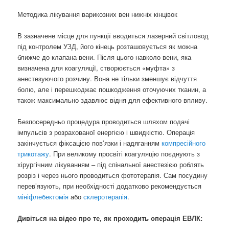
Методика лікування варикозних вен нижніх кінцівок
В зазначене місце для пункції вводиться лазерний світловод
під контролем УЗД, його кінець розташовується як можна
ближче до клапана вени. Після цього навколо вени, яка
визначена для коагуляції, створюється «муфта» з
анестезуючого розчину. Вона не тільки зменшує відчуття
болю, але і перешкоджає пошкодження оточуючих тканин, а
також максимально здавлює відня для ефективного впливу.
Безпосередньо процедура проводиться шляхом подачі
імпульсів з розрахованої енергією і швидкістю. Операція
закінчується фіксацією пов’язки і надяганням
компресійного
трикотажу
. При великому просвіті коагуляцію поєднують з
хірургічним лікуванням – під спінальної анестезією роблять
розріз і через нього проводиться фототерапія. Сам посудину
перев’язують, при необхідності додатково рекомендується
мініфлебектомія
або
склеротерапія
.
Дивіться на відео про те, як проходить операція ЕВЛК: