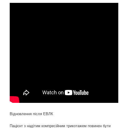
Відновлення після ЕВЛК
Пацієнт з надітим компресійним трикотажем повинен бути