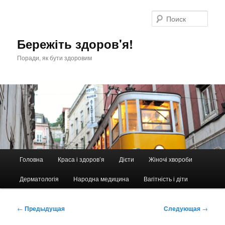
Перейти
к
Поис
основному
содержимому
Бережіть здоров'я!
Поради, як бути здоровим
Главное
Головна
Краса і здоров’я
Дієти
Жіночі хвороби
меню
Дерматологія
Народна медицина
Вагітність і діти
Навигация
←
Предыдущая
Следующая
→
по