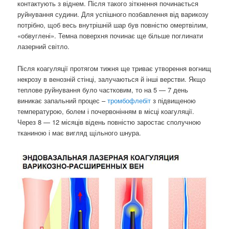
контактують з віднем. Після такого зіткнення починається
руйнування судини. Для успішного позбавлення від варикозу
потрібно, щоб весь внутрішній шар був повністю омертвілим,
«обвуглені». Темна поверхня починає ще більше поглинати
лазерний світло.
Після коагуляції протягом тижня ще триває утворення вогнищ
некрозу в венозній стінці, залучаються й інші верстви. Якщо
теплове руйнування було частковим, то на 5 — 7 день
виникає запальний процес –
тромбофлебіт
з підвищеною
температурою, болем і почервонінням в місці коагуляції.
Через 8 — 12 місяців відень повністю заростає сполучною
тканиною і має вигляд щільного шнура.