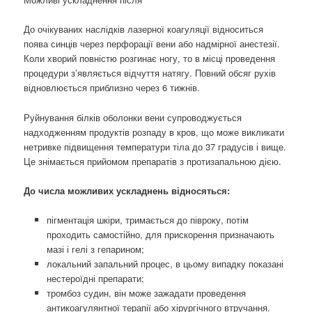
До очікуваних наслідків лазерної коагуляції відноситься
поява синців через перфорації вени або надмірної анестезії.
Коли хворий повністю розгинає ногу, то в місці проведення
процедури з’являється відчуття натягу. Повний обсяг рухів
відновлюється приблизно через 6 тижнів.
Руйнування білків оболонки вени супроводжується
надходженням продуктів розпаду в кров, що може викликати
нетривке підвищення температури тіла до 37 градусів і вище.
Це знімається прийомом препаратів з протизапальною дією.
До числа можливих ускладнень відносяться:
пігментація шкіри, тримається до півроку, потім
проходить самостійно, для прискорення призначають
мазі і гелі з гепарином;
локальний запальний процес, в цьому випадку показані
нестероїдні препарати;
тромбоз судин, він може зажадати проведення
антикоагулянтної терапії або хірургічного втручання.