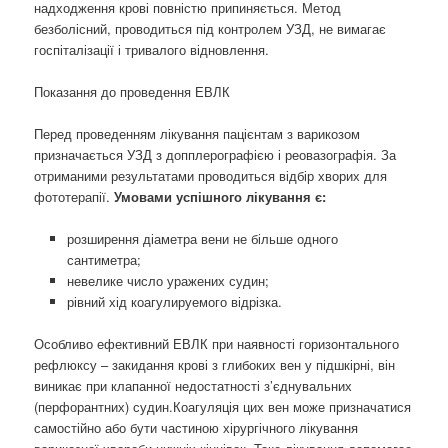
надходження крові повністю припиняється. Метод
безболісний, проводиться під контролем УЗД, не вимагає
госпіталізації і тривалого відновлення.
Показання до проведення ЕВЛК
Перед проведенням лікування пацієнтам з варикозом
призначається УЗД з допплерографією і реовазографія. За
отриманими результатами проводиться відбір хворих для
фототерапії.
Умовами успішного лікування є:
розширення діаметра вени не більше одного
сантиметра;
невелике число уражених судин;
рівний хід коагулируемого відрізка.
Особливо ефективний ЕВЛК при наявності горизонтального
рефлюксу – закидання крові з глибоких вен у підшкірні, він
виникає при клапанної недостатності з’єднувальних
(перфорантних) судин.Коагуляція цих вен може призначатися
самостійно або бути частиною хірургічного лікування