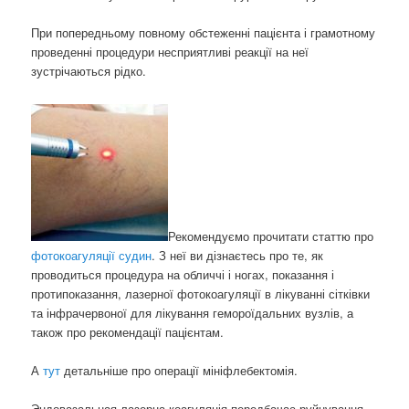
При попередньому повному обстеженні пацієнта і грамотному
проведенні процедури несприятливі реакції на неї
зустрічаються рідко.
Рекомендуємо прочитати статтю про
фотокоагуляції судин
. З неї ви дізнаєтесь про те, як
проводиться процедура на обличчі і ногах, показання і
протипоказання, лазерної фотокоагуляції в лікуванні сітківки
та інфрачервоної для лікування гемороїдальних вузлів, а
також про рекомендації пацієнтам.
А
тут
детальніше про операції мініфлебектомія.
Эндовазальная лазерна коагуляція передбачає руйнування