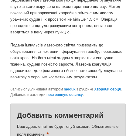
внутрішнього шару вени шляхом термічного впливу. Метод
показаний при варикозної хвороби з обмеженим числом
уражених судин і їх просвітом не більше 1,5 см. Операція
проводиться під ультразвуковим контролем, світловод
вводиться в вену через пункцію.
Подача імпульсів лазерного світла призводить до
обвуглювання стінок вени і формування тромбу, перекриває
потік крові. На його місці згодом утворюється сполучна
тканина, судини повністю заросте. Лазерна коагуляція
відноситься до ефективного і безпечного способу лікування
варикозу з хорошим косметичним результатом.
Запись опубликована автором
meduk
в рубрике
Хвороби серця
.
Добавьте в закладки
постоянную ссылку
.
Добавить комментарий
Ваш адрес email не будет опубликован.
Обязательные
*
поля помечены