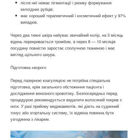
після неї немає пігментації і ризику формування
келоїдних рубців;
має хороший терапевтичний і косметичний ефект у 97%
випадків.
Через два тижні шкіра набуває звичайний колір, на 3 місяць
відень перекривається тромбом, а через 8 — 10 місяців
посудину повністю заростає сполучною тканиною і має
вигляд щільного шнура.
Підготовка хворого
Перед лазерною коагуляцією не потрібна спеціальна
підготовка, крім загального обстеження пацієнта і
дослідження венозного кровотоку. Безпосередньо перед
процедурою рекомендується видалити волосяний покрив з
ноги. У разі прийому медикаментів, які діють на судинний
тонус або згортальну систему, їх відміна повинна бути
узгоджена з лікарем.