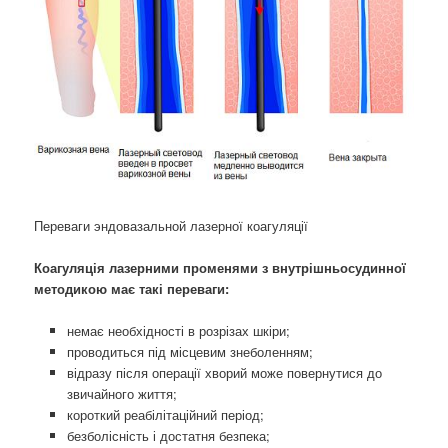
Переваги эндовазальной лазерної коагуляції
Коагуляція лазерними променями з внутрішньосудинної
методикою має такі переваги:
немає необхідності в розрізах шкіри;
проводиться під місцевим знеболенням;
відразу після операції хворий може повернутися до
звичайного життя;
короткий реабілітаційний період;
безболісність і достатня безпека;