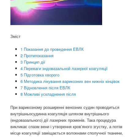
Зміст
1 Показання до проведення ЕВЛК
2 Протипоказання
3 Принцип дії
4 Переваги эндовазальной лазерної коагуляції
5 Підготовка хворого
6 Методика лікування варикозних вен нижніх кінцівок
7 Відновлення після ЕВЛК
8 Можливі ускладнення після
При варикозному розширенні венозних судин проводиться
внутрішньосудинна коагуляція шляхом внутрішнього
(ендовазального) дії лазерних променів. Така процедура
викликає спазм вени і утворення кров’яного згустку, а потім
місце коагуляції заміщається волокнами сполучної тканини,