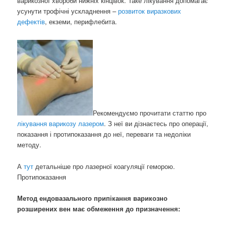
варикозної хвороби нижніх кінцівок. Таке лікування допомагає
усунути трофічні ускладнення –
розвиток виразкових
дефектів
, екземи, перифлебита.
Рекомендуємо прочитати статтю про
лікування варикозу лазером
. З неї ви дізнаєтесь про операції,
показання і протипоказання до неї, переваги та недоліки
методу.
А
тут
детальніше про лазерної коагуляції геморою.
Протипоказання
Метод ендовазального припікання варикозно
розширених вен має обмеження до призначення: