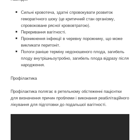
Сильні кровотеча, здатні спровокувати розвиток
геморагічного шоку (це критичний стан організму,
спровоковане рясної крововтратою).
Переривання вагітності.
Проникнення інфекції в черевну порожнину, що може
викликати перитоніт.
Пологи раніше терміну недоношеного плода, загибель
плоду внутрішньоутробно, загибель плода відразу після
народження.
Профілактика
Профілактика полягає в ретельному обстеженні пацієнтки
для визначення причин проблеми і виконання реабілітаційного
лікування для підготовки до подальшої вагітності.