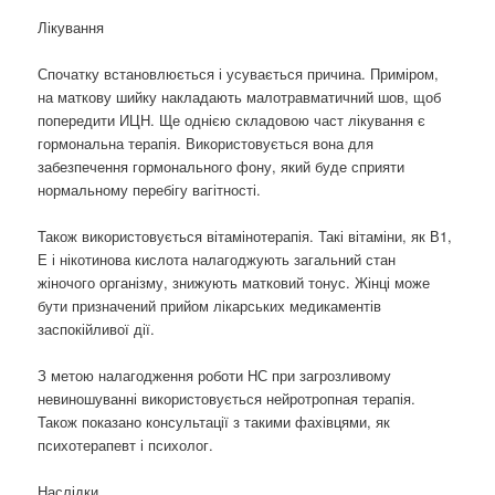
Лікування
Спочатку встановлюється і усувається причина. Приміром,
на маткову шийку накладають малотравматичний шов, щоб
попередити ИЦН. Ще однією складовою част лікування є
гормональна терапія. Використовується вона для
забезпечення гормонального фону, який буде сприяти
нормальному перебігу вагітності.
Також використовується вітамінотерапія. Такі вітаміни, як В1,
Е і нікотинова кислота налагоджують загальний стан
жіночого організму, знижують матковий тонус. Жінці може
бути призначений прийом лікарських медикаментів
заспокійливої дії.
З метою налагодження роботи НС при загрозливому
невиношуванні використовується нейротропная терапія.
Також показано консультації з такими фахівцями, як
психотерапевт і психолог.
Наслідки