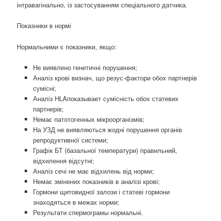
інтравагінально, із застосуванням спеціального датчика.
Показники в нормі
Нормальними є показники, якщо:
Не виявлено генетичні порушення;
Аналіз крові визнач, що резус-фактори обох партнерів
сумісні;
Аналіз HLAпоказывает сумісність обох статевих
партнерів;
Немає патотогенных мікроорганізмів;
На УЗД не виявляються жодні порушення органів
репродуктивної системи;
Графік БТ (базальної температури) правильний,
відхилення відсутні;
Аналіз сечі не має відхилень від норми;
Немає змінених показників в аналізі крові;
Гормони щитовидної залози і статеві гормони
знаходяться в межах норми;
Результати спермограмы нормальні.