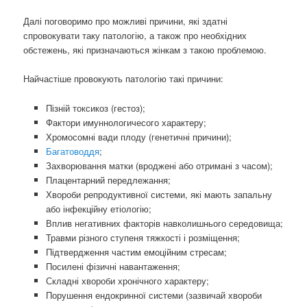
Далі поговоримо про можливі причини, які здатні
спровокувати таку патологію, а також про необхідних
обстежень, які призначаються жінкам з такою проблемою.
Найчастіше провокують патологію такі причини:
Пізній токсикоз (гестоз);
Фактори имуннологичесого характеру;
Хромосомні вади плоду (генетичні причини);
Багатоводдя
;
Захворювання матки (вроджені або отримані з часом);
Плацентарний передлежання;
Хвороби репродуктивної системи, які мають запальну
або інфекційну етіологію;
Вплив негативних факторів навколишнього середовища;
Травми різного ступеня тяжкості і розміщення;
Підтвердження частим емоційним стресам;
Посилені фізичні навантаження;
Складні хвороби хронічного характеру;
Порушення ендокринної системи (зазвичай хвороби