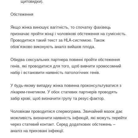
щитовидки).
Обстеження
Якщо жінка виношує вагітність, то спочатку фахівець
призначає пройти жінці і чоловікові обстеження на сумісність.
Проводитися такий текст за HLA-системою. Також
обов’язково виконують аналіз вийшов плода.
Обидва сексуальних партнера повинні пройти обстеження
генів, які проводитися для того, щоб вивчити хромосомний
набір і встановити наявність патологічних генів.
У будь-якому випадку жінка повинна проконсультуватися з
лікарем-генетиком. У обох статевих партнерів проводять
забір крові, щоб визначити групу та резус-фактор.
Чоловікам проводитися спермограма. Звичайний мазок дає
можливість визначити наявність інфекцій, які можуть перейти
через статевий контакт. Серед додаткових обстежень –
аналіз на приховані інфекції.