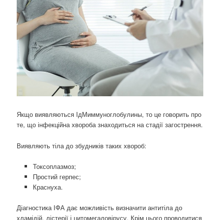
Якщо виявляються ІдМиммуноглобулины, то це говорить про
те, що інфекційна хвороба знаходиться на стадії загострення.
Виявляють тіла до збудників таких хвороб:
Токсоплазмоз;
Простий герпес;
Краснуха.
Діагностика ІФА дає можливість визначити антитіла до
хламідій, лістерії і цитомегаловірусу. Крім цього проводитися