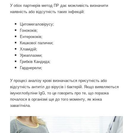
У обох партнерів метод ПР дає можливість визначити
наявність або відсутність таких інфекцій:
Цитомегаловірусу;
Гонококів;
Ентерококів;
Кишкової палички;
Хламідій;
Уреаплазми;
Грибків Кандида;
Гарднерели;
У процесі аналізу крові визначається присутність або
відсутність антитіл до вірусів і бактерій. Якщо виявляються
імуноглобуліни IgG, то це говорить про те, що поразка
почалося в організмі ще до того моменту, як жінка
завагітніла.