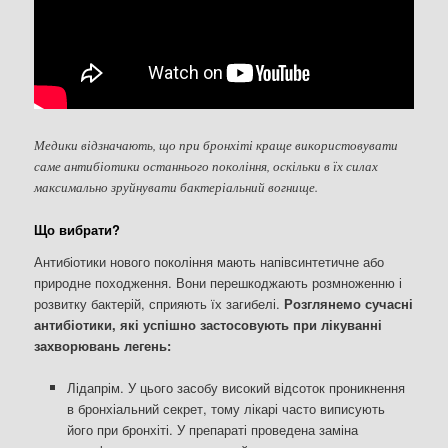
Медики відзначають, що при бронхіті краще використовувати
саме антибіотики останнього покоління, оскільки в їх силах
максимально зруйнувати бактеріальний вогнище.
Що вибрати?
Антибіотики нового покоління мають напівсинтетичне або
природне походження. Вони перешкоджають розмноженню і
розвитку бактерій, сприяють їх загибелі.
Розглянемо сучасні
антибіотики, які успішно застосовують при лікуванні
захворювань легень:
Лідапрім. У цього засобу високий відсоток проникнення
в бронхіальний секрет, тому лікарі часто виписують
його при бронхіті. У препараті проведена заміна