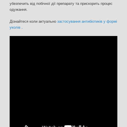
убезпечить від побічної дії препарату та прискорить процес
одужання.
Дізнайтеся коли актуально
застосування антибіотиків у формі
уколів
.