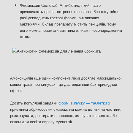
Флемоксин-Солютаб. Антибіотик, який часто
призначають при загостренні хронічного бронхіту або в
разі ускладнень гострої форми, викликаних
бактеріями. Склад препарату містить пеніцилін, тому
його можна приймати вагітним жінкам і новонародженим
дітям.
Амоксицилін (ще один компонент ліки) досягає максимальної
концентрації при синусах і це дає відмінний бактерицидний
ефект.
Досить популярні завдяки
формі випуску — таблетки
з
приємним абрикосовим смаком, які можна ділити на частини,
розжовувати, розтирати в порошок, змішувати з водою або
соком для освіти сиропу-суспензії.