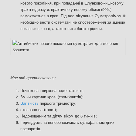
нового покоління, при попаданні в шлунково-кишковому
тракті відразу ж практично у всьому обсязі (90%)
всмоктується в кров. Під час лікування Суметролімом ®
необхідно вести систематичне спостереження за зміною
показників крові, а також пити багато рідини.
Має ряд протипоказань:
Печінкова і ниркова недостатність;
Зміни картини крові (тромбоцитів);
Вагітність
першого триместру;
стосовно вагітності;
Недоношеним та дітям віком до 6 тижнів;
Індивідуальна непереносимість сульфаніламідних
препаратів.