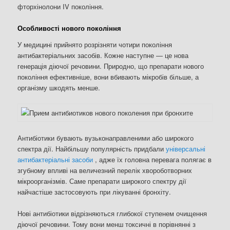
фторхінолони IV покоління.
Особливості нового покоління
У медицині прийнято розрізняти чотири покоління
антибактеріальних засобів. Кожне наступне — це нова
генерація діючої речовини. Природно, що препарати нового
покоління ефективніше, вони вбивають мікробів більше, а
організму шкодять менше.
Антибіотики бувають вузьконаправленими або широкого
спектра дії. Найбільшу популярність придбали
універсальні
антибактеріальні засоби
, адже їх головна перевага полягає в
згубному впливі на величезний перелік хвороботворних
мікроорганізмів. Саме препарати широкого спектру дії
найчастіше застосовують при лікуванні бронхіту.
Нові антибіотики відрізняються глибокої ступенем очищення
діючої речовини. Тому вони менш токсичні в порівнянні з