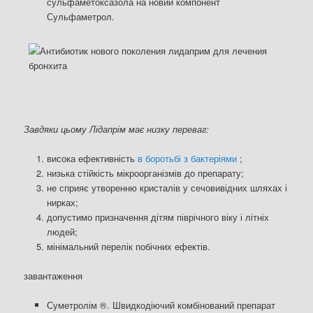
сульфаметоксазола на новий компонент
Сульфаметрол.
Завдяки цьому Лідапрім має низку переваг:
висока ефективність
в боротьбі з бактеріями
;
низька стійкість мікроорганізмів до препарату;
не сприяє утворенню кристалів у сечовивідних шляхах і
нирках;
допустимо призначення дітям піврічного віку і літніх
людей;
мінімальний перелік побічних ефектів.
завантаження
Суметролім ®. Швидкодіючий комбінований препарат