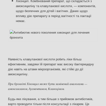
Хіконцил. Комбінований препарат, що складається з
амоксициліну та клавуланової кислоти, — компонентів,
щодо безпечних для дітей і вагітних. Даних щодо
впливу дію препарату в період вагітності та лактації
немає.
Наявність клавуланової кислоти робить ліки більш
ефективним, завдяки їй препарат має високу бактерицидну
дію навіть на штами мікроорганізмів, які стійкі до дії
амоксициліну.
При бронхіті Хіконцил може бути замінений аналогами —
амоксиклавом, Аугментином, Клавоціном.
Будь-яке лікування, а тим більше з прийомом антибіотиків,
варто проводити тільки після консультації з лікарем. Це