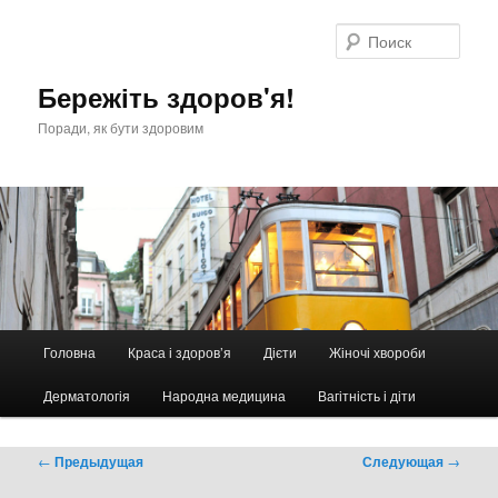
Перейти
к
Поис
основному
содержимому
Бережіть здоров'я!
Поради, як бути здоровим
Главное
Головна
Краса і здоров’я
Дієти
Жіночі хвороби
меню
Дерматологія
Народна медицина
Вагітність і діти
Навигация
←
Предыдущая
Следующая
→
по