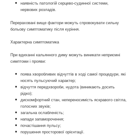
наявність патологій серцево-судинної системи,
нервових розладів.
Перераховані вище фактори можуть спровокувати сильну
больову симптоматику після куріння.
Характерна симптоматика
При вдиханні кальянного диму можуть виникати неприємні
симптоми і прояви:
поява хворобливих відчуттів в ході самої процедури, які
носять пульсуючий характер;
відчуття передхвороби, нудота (виникають досить
рідко);
дискомфортний стан, непереносимість яскравого світла,
голосних звуків;
загальна ослабленість;
напади запаморочення;
почастішання пульсу;
порушення просторової орієнтації.