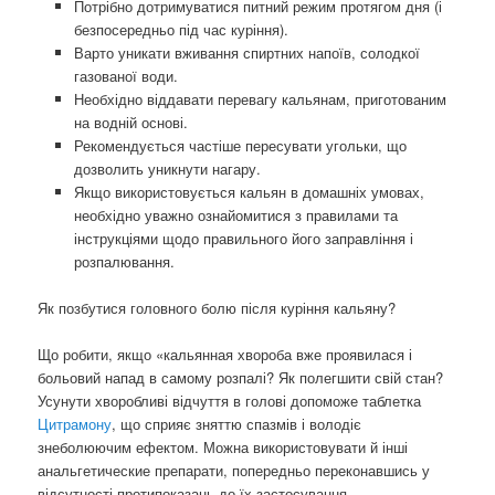
Потрібно дотримуватися питний режим протягом дня (і
безпосередньо під час куріння).
Варто уникати вживання спиртних напоїв, солодкої
газованої води.
Необхідно віддавати перевагу кальянам, приготованим
на водній основі.
Рекомендується частіше пересувати угольки, що
дозволить уникнути нагару.
Якщо використовується кальян в домашніх умовах,
необхідно уважно ознайомитися з правилами та
інструкціями щодо правильного його заправління і
розпалювання.
Як позбутися головного болю після куріння кальяну?
Що робити, якщо «кальянная хвороба вже проявилася і
больовий напад в самому розпалі? Як полегшити свій стан?
Усунути хворобливі відчуття в голові допоможе таблетка
Цитрамону
, що сприяє зняттю спазмів і володіє
знеболюючим ефектом. Можна використовувати й інші
анальгетические препарати, попередньо переконавшись у
відсутності протипоказань до їх застосування.