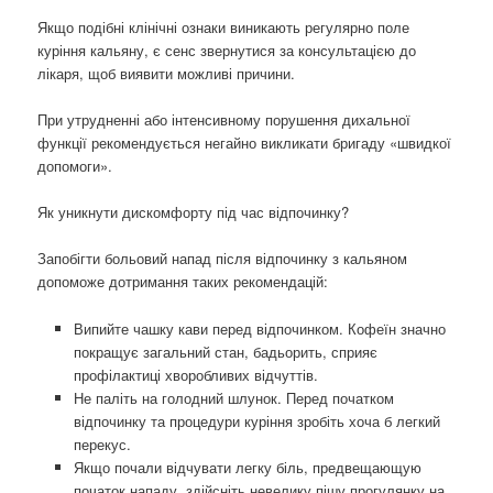
Якщо подібні клінічні ознаки виникають регулярно поле
куріння кальяну, є сенс звернутися за консультацією до
лікаря, щоб виявити можливі причини.
При утрудненні або інтенсивному порушення дихальної
функції рекомендується негайно викликати бригаду «швидкої
допомоги».
Як уникнути дискомфорту під час відпочинку?
Запобігти больовий напад після відпочинку з кальяном
допоможе дотримання таких рекомендацій:
Випийте чашку кави перед відпочинком. Кофеїн значно
покращує загальний стан, бадьорить, сприяє
профілактиці хворобливих відчуттів.
Не паліть на голодний шлунок. Перед початком
відпочинку та процедури куріння зробіть хоча б легкий
перекус.
Якщо почали відчувати легку біль, предвещающую
початок нападу, здійсніть невелику пішу прогулянку на