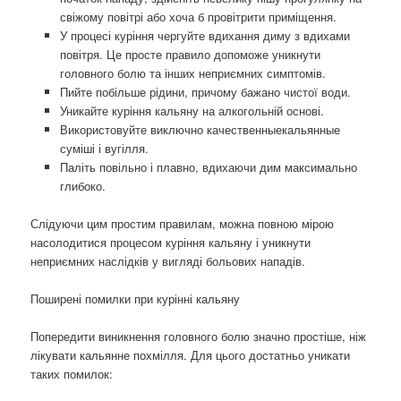
свіжому повітрі або хоча б провітрити приміщення.
У процесі куріння чергуйте вдихання диму з вдихами
повітря. Це просте правило допоможе уникнути
головного болю та інших неприємних симптомів.
Пийте побільше рідини, причому бажано чистої води.
Уникайте куріння кальяну на алкогольній основі.
Використовуйте виключно качественныекальянные
суміші і вугілля.
Паліть повільно і плавно, вдихаючи дим максимально
глибоко.
Слідуючи цим простим правилам, можна повною мірою
насолодитися процесом куріння кальяну і уникнути
неприємних наслідків у вигляді больових нападів.
Поширені помилки при курінні кальяну
Попередити виникнення головного болю значно простіше, ніж
лікувати кальянне похмілля. Для цього достатньо уникати
таких помилок: