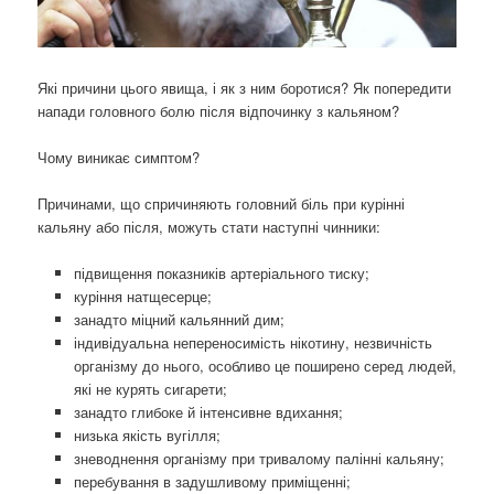
Які причини цього явища, і як з ним боротися? Як попередити
напади головного болю після відпочинку з кальяном?
Чому виникає симптом?
Причинами, що спричиняють головний біль при курінні
кальяну або після, можуть стати наступні чинники:
підвищення показників артеріального тиску;
куріння натщесерце;
занадто міцний кальянний дим;
індивідуальна непереносимість нікотину, незвичність
організму до нього, особливо це поширено серед людей,
які не курять сигарети;
занадто глибоке й інтенсивне вдихання;
низька якість вугілля;
зневоднення організму при тривалому палінні кальяну;
перебування в задушливому приміщенні;