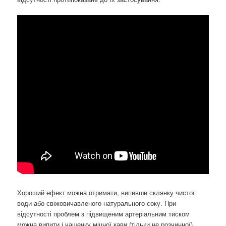
Хороший ефект можна отримати, випивши склянку чистої
води або свіжовичавленого натурального соку. При
відсутності проблем з підвищеним артеріальним тиском
можна випити і чашечку міцної кави (тільки не розчинної).