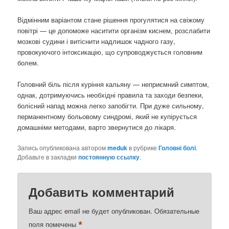
Відмінним варіантом стане рішення прогулятися на свіжому
повітрі — це допоможе наситити організм киснем, розслабити
мозкові судини і витіснити надлишок чадного газу,
провокуючого інтоксикацію, що супроводжується головним
болем.
Головний біль після куріння кальяну — неприємний симптом,
однак, дотримуючись необхідні правила та заходи безпеки,
болісний напад можна легко запобігти. При дуже сильному,
перманентному больовому синдромі, який не купірується
домашніми методами, варто звернутися до лікаря.
Запись опубликована автором
meduk
в рубрике
Головні болі
.
Добавьте в закладки
постоянную ссылку
.
Добавить комментарий
Ваш адрес email не будет опубликован.
Обязательные
*
поля помечены