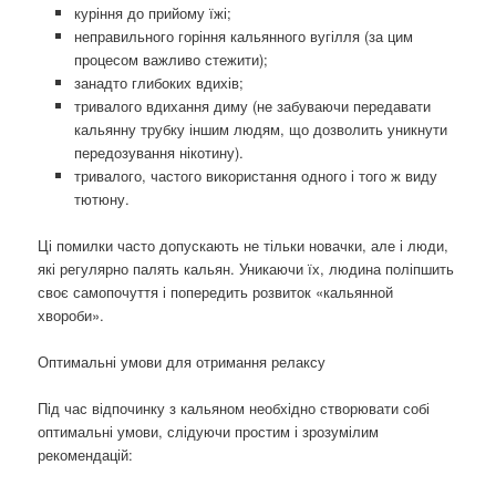
куріння до прийому їжі;
неправильного горіння кальянного вугілля (за цим
процесом важливо стежити);
занадто глибоких вдихів;
тривалого вдихання диму (не забуваючи передавати
кальянну трубку іншим людям, що дозволить уникнути
передозування нікотину).
тривалого, частого використання одного і того ж виду
тютюну.
Ці помилки часто допускають не тільки новачки, але і люди,
які регулярно палять кальян. Уникаючи їх, людина поліпшить
своє самопочуття і попередить розвиток «кальянной
хвороби».
Оптимальні умови для отримання релаксу
Під час відпочинку з кальяном необхідно створювати собі
оптимальні умови, слідуючи простим і зрозумілим
рекомендацій: