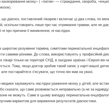
«захворювання мозку» ( «патия» — страждання, хвороба, «енц
мозок).
 що діагноз, поставлений лікарем і включає ці два слова, по менш
й, оскільки говорить лише про час отримання травми, але не дає
 ні про причини її виникнення, ні наслідки.
 з широтою розуміння терміна, симптоми перинатальної енцефало
ти самими різними. До слова, використовують у професійній дія
з лікарі тільки на території СНД, в західних країнах і Європі він н
ється. Тому, якщо доктор зробив такий запис у карті вашої дитин
, але постарайтеся з'ясувати, що точно він мав на увазі.
 медики зауважують наслідки ураження мозку у дітей, але вста
бо сказати, що саме розвивається неправильно (а не за індивід
вони не можуть. Саме в цьому випадку перинатальна енцефалоп
ручним варіантом для вираження результатів діагностики.