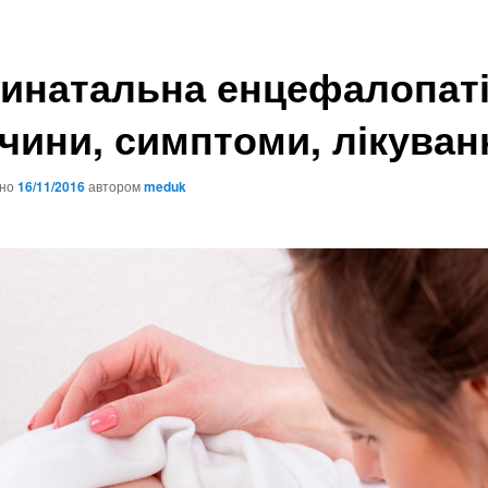
инатальна енцефалопаті
чини, симптоми, лікуван
ано
16/11/2016
автором
meduk