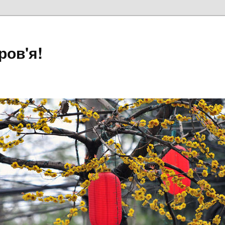
ров'я!