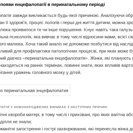
появи енцефалопатії в перинатальному періоді
атія завжди викликається будь-якої причиною. Аналізуючи обр
ан її здоров'я, процес пологів і перші дні життя дитини, можна зр
люка проявилося те чи інше порушення. Існує навіть така галузь
ьна психологія, яка вивчає в тому числі відносини мами, всієї сім'
го малюка. Хоча такий аналіз не допоможе позбутися від наслідк
ливий для профілактики патологічних процесів, при яких може б
ий діагноз «перинатальна енцефалопатія». Жінки, які планують в
находяться на ранніх термінах, повинні знати, яких впливів варт
ігання уражень головного мозку у дітей.
АТІЯ У НОВОНАРОДЖЕНИХ ВИНИКАЄ З НАСТУПНИХ ПРИЧИН:
ічні хвороби матері, в тому числі і приховані, про яких вагітна аб
ділля не знали;
оманітні загострення і гострі захворювання, які перенесла жінка до