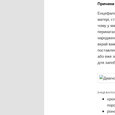
Причини 
Енцефалоп
матері, ст
чому у ма
перинатал
народжено
вкрай важ
поставлен
або вже з
для запоб
ЕНЦЕФАЛОП
хрон
поро
різн