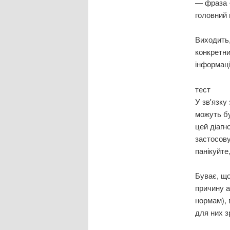
— фраза 
головний 
Виходить,
конкретни
інформації
тест
У зв'язку
можуть бу
цей діагно
застосову
панікуйте
Буває, що
причину а
нормам), 
для них з