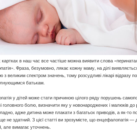
 картках в наш час все частіше можна виявити слова «перината
атія». Фраза, безумовно, лякає кожну маму, на ділі виявляєтьс
 з великим спектром значень, тому розсудливі лікарі відразу 
волнующимся батькам.
атія у дітей може стати причиною цілого ряду порушень самопо
і головного болю, визначити яку у новонароджених і малюків до
ладно, адже дитина може плакати з багатьох приводів, а як-то п
 ще не здатний. З цієї статті ви зрозумієте, що енцефалопатія — 
, але вимагає уточнень.