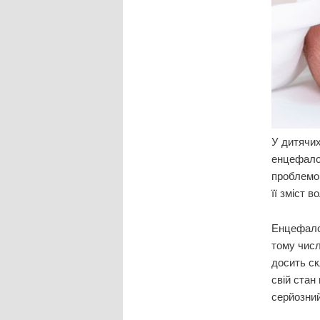
У дитячих
енцефалоп
проблемою
її зміст 
Енцефалоп
тому числ
досить ск
свій стан
серйозний