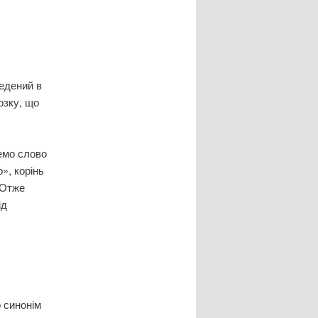
едений в
озку, що
емо слово
», корінь
 Отже
ід
 синонім