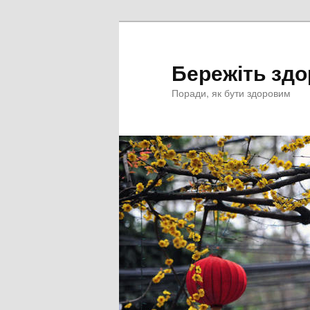
Перейти
к
основному
Бережіть здо
содержимому
Поради, як бути здоровим