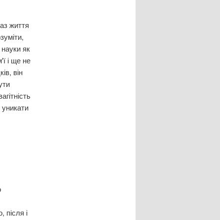
аз життя
озуміти,
 науки як
ї і ще не
ів, він
ути
агітність
о уникати
о
, після і