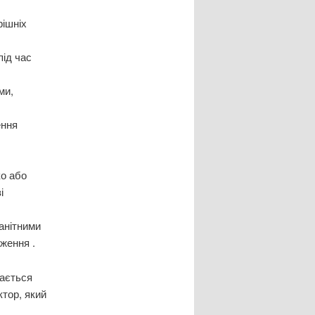
рішніх
під час
ми,
ення
ко або
і
анітними
ження .
гається
ктор, який