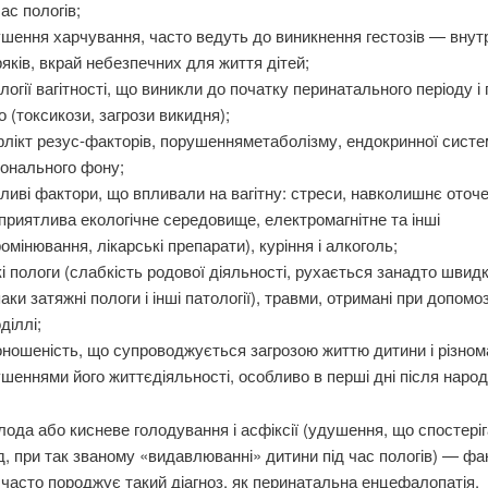
час пологів;
шення харчування, часто ведуть до виникнення гестозів — внут
яків, вкрай небезпечних для життя дітей;
логії вагітності, що виникли до початку перинатального періоду і 
о (токсикози, загрози викидня);
лікт резус-факторів, порушенняметаболізму, ендокринної систе
онального фону;
ливі фактори, що впливали на вагітну: стреси, навколишнє оточ
приятлива екологічне середовище, електромагнітне та інші
омінювання, лікарські препарати), куріння і алкоголь;
і пологи (слабкість родової діяльності, рухається занадто швид
аки затяжні пологи і інші патології), травми, отримані при допомоз
діллі;
ношеність, що супроводжується загрозою життю дитини і різном
шеннями його життєдіяльності, особливо в перші дні після народ
плода або кисневе голодування і асфіксії (удушення, що спостері
, при так званому «видавлюванні» дитини під час пологів) — фа
часто породжує такий діагноз, як перинатальна енцефалопатія.