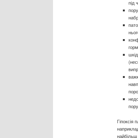
під 
пору
набр
пато
ньог
конф
горм
шкід
(нес
випр
важк
навп
поро
недо
пору
Гіпоксія 
наприклад
найбільш 