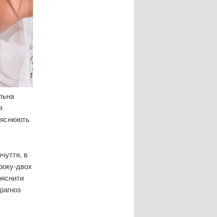
льна
я
пояснюють
чуття, в
 року-двох
ояснити
діагноз