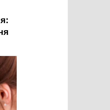
я:
ня