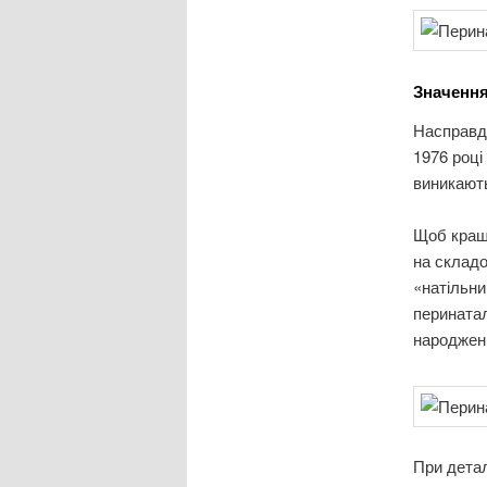
Значення
Насправді
1976 році
виникають
Щоб краще
на складо
«натільни
перинатал
народженн
При детал