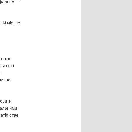
ефалос» —
ій мірі не
патії
льності
е
и, не
новити
уальними
атія стає