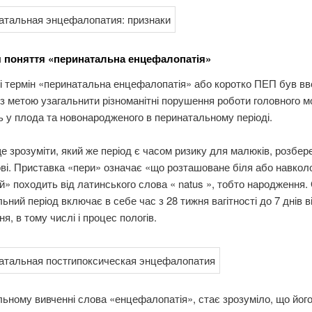
 поняття «перинатальна енцефалопатія»
 термін «перинатальна енцефалопатія» або коротко ПЕП був вв
 з метою узагальнити різноманітні порушення роботи головного м
 у плода та новонародженого в перинатальному періоді.
 зрозуміти, який же період є часом ризику для малюків, розбер
ві. Приставка «пери» означає «що розташоване біля або навколо
й» походить від латинського слова «
natus
», тобто народження.
ьний період включає в себе час з 28 тижня вагітності до 7 днів в
я, в тому числі і процес пологів.
ьному вивченні слова «енцефалопатія», стає зрозуміло, що його