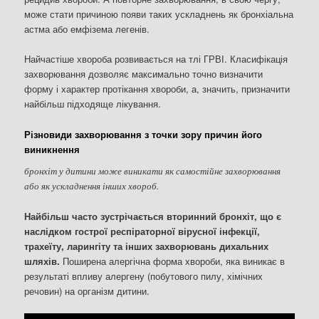
може стати причиною появи таких ускладнень як бронхіальна
астма або емфізема легенів.
Найчастіше хвороба розвивається на тлі ГРВІ. Класифікація
захворювання дозволяє максимально точно визначити
форму і характер протікання хвороби, а, значить, призначити
найбільш підходяще лікування.
Різновиди захворювання з точки зору причин його
виникнення
бронхіт у дитини може виникати як самостійне захворювання
або як ускладнення інших хвороб.
Найбільш часто зустрічається вторинний бронхіт, що є
наслідком гострої респіраторної вірусної інфекції,
трахеїту, ларингіту та інших захворювань дихальних
шляхів.
Поширена алергічна форма хвороби, яка виникає в
результаті впливу алергену (побутового пилу, хімічних
речовин) на організм дитини.