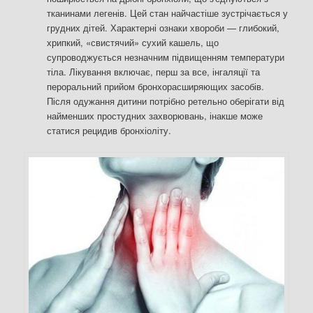
тканинами легенів. Цей стан найчастіше зустрічається у
грудних дітей. Характерні ознаки хвороби — глибокий,
хрипкий, «свистячий» сухий кашель, що
супроводжується незначним підвищенням температури
тіла. Лікування включає, перш за все, інгаляції та
пероральний прийом бронхорасширяющих засобів.
Після одужання дитини потрібно ретельно оберігати від
найменших простудних захворювань, інакше може
статися рецидив бронхіоліту.