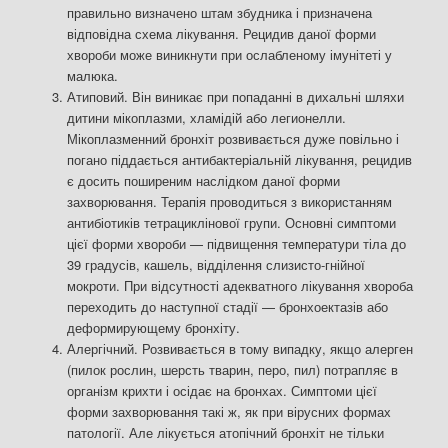
правильно визначено штам збудника і призначена
відповідна схема лікування. Рецидив даної форми
хвороби може виникнути при ослабленому імунітеті у
малюка.
Атиповий. Він виникає при попаданні в дихальні шляхи
дитини мікоплазми, хламідій або легионелли.
Мікоплазменний бронхіт розвивається дуже повільно і
погано піддається антибактеріальній лікування, рецидив
є досить поширеним наслідком даної форми
захворювання. Терапія проводиться з використанням
антибіотиків тетрациклінової групи. Основні симптоми
цієї форми хвороби — підвищення температури тіла до
39 градусів, кашель, відділення слизисто-гнійної
мокроти. При відсутності адекватного лікування хвороба
переходить до наступної стадії — бронхоектазів або
деформирующему бронхіту.
Алергічний. Розвивається в тому випадку, якщо алерген
(пилок рослин, шерсть тварин, перо, пил) потрапляє в
організм крихти і осідає на бронхах. Симптоми цієї
форми захворювання такі ж, як при вірусних формах
патології. Але лікується атопічний бронхіт не тільки