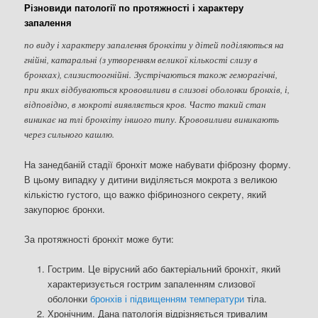
Різновиди патології по протяжності і характеру
запалення
по виду і характеру запалення бронхіти у дітей поділяються на
гнійні, катаральні (з утворенням великої кількості слизу в
бронхах), слизистоогнійні. Зустрічаються також геморагічні,
при яких відбуваються крововиливи в слизові оболонки бронхів, і,
відповідно, в мокроті виявляється кров. Часто такий стан
виникає на тлі бронхіту іншого типу. Крововиливи виникають
через сильного кашлю.
На занедбаній стадії бронхіт може набувати фіброзну форму.
В цьому випадку у дитини виділяється мокрота з великою
кількістю густого, що важко фібринозного секрету, який
закупорює бронхи.
За протяжності бронхіт може бути:
Гострим. Це вірусний або бактеріальний бронхіт, який
характеризується гострим запаленням слизової
оболонки
бронхів і підвищенням температури
тіла.
Хронічним. Дана патологія відрізняється тривалим