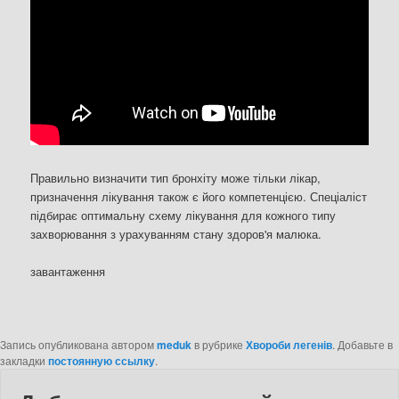
Правильно визначити тип бронхіту може тільки лікар,
призначення лікування також є його компетенцією. Спеціаліст
підбирає оптимальну схему лікування для кожного типу
захворювання з урахуванням стану здоров'я малюка.
завантаження
Запись опубликована автором
meduk
в рубрике
Хвороби легенів
. Добавьте в
закладки
постоянную ссылку
.