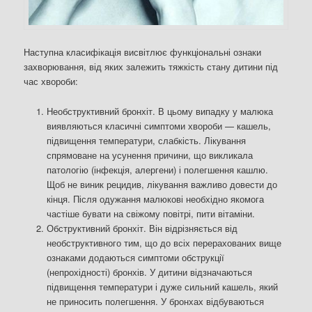
Наступна класифікація висвітлює функціональні ознаки
захворювання, від яких залежить тяжкість стану дитини під
час хвороби:
Необструктивний бронхіт. В цьому випадку у малюка
виявляються класичні симптоми хвороби — кашель,
підвищення температури, слабкість. Лікування
спрямоване на усунення причини, що викликала
патологію (інфекція, алергени) і полегшення кашлю.
Щоб не виник рецидив, лікування важливо довести до
кінця. Після одужання малюкові необхідно якомога
частіше бувати на свіжому повітрі, пити вітаміни.
Обструктивний бронхіт. Він відрізняється від
необструктивного тим, що до всіх перерахованих вище
ознаками додаються симптоми обструкції
(непрохідності) бронхів. У дитини відзначаються
підвищення температури і дуже сильний кашель, який
не приносить полегшення. У бронхах відбуваються