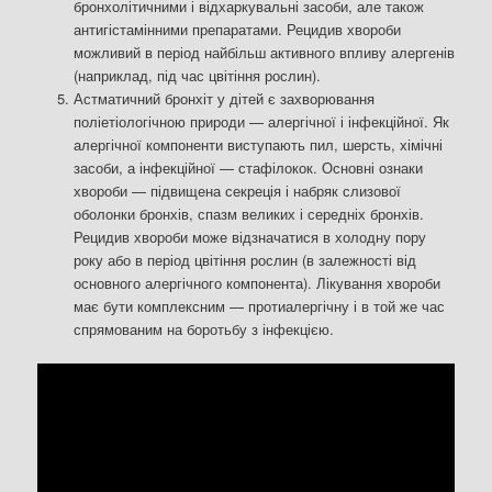
бронхолітичними і відхаркувальні засоби, але також
антигістамінними препаратами. Рецидив хвороби
можливий в період найбільш активного впливу алергенів
(наприклад, під час цвітіння рослин).
Астматичний бронхіт у дітей є захворювання
поліетіологічною природи — алергічної і інфекційної. Як
алергічної компоненти виступають пил, шерсть, хімічні
засоби, а інфекційної — стафілокок. Основні ознаки
хвороби — підвищена секреція і набряк слизової
оболонки бронхів, спазм великих і середніх бронхів.
Рецидив хвороби може відзначатися в холодну пору
року або в період цвітіння рослин (в залежності від
основного алергічного компонента). Лікування хвороби
має бути комплексним — протиалергічну і в той же час
спрямованим на боротьбу з інфекцією.