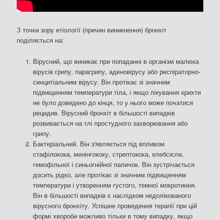
З точки зору етіології (причин виникнення) бронхіт
поділяється на:
Вірусний, що виникає при попаданні в організм малюка
вірусів грипу, парагрипу, аденовірусу або респіраторно-
синцитіальним вірусу. Він протікає зі значним
підвищенням температури тіла, і якщо лікування крихти
не було доведено до кінця, то у нього може початися
рецидив. Вірусний бронхіт в більшості випадків
розвивається на тлі простудного захворювання або
грипу.
Бактеріальний. Він з'являється під впливом
стафілокока, менінгококу, стрептокока, клебсієли,
гемофільної і синьогнійної паличок. Він зустрічається
досить рідко, але протікає зі значним підвищенням
температури і утворенням густого, темної мокротиння.
Він в більшості випадків є наслідком недолікованого
вірусного бронхіту. Успішне проведення терапії при цій
формі хвороби можливо тільки в тому випадку, якщо