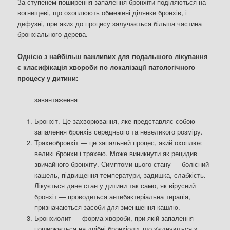
За ступенем поширення запалення бронхіти поділяються на
вогнищеві, що охоплюють обмежені ділянки бронхів, і
дифузні, при яких до процесу залучається більша частина
бронхіального дерева.
Однією з найбільш важливих для подальшого лікування
є класифікація хвороби по локалізації патологічного
процесу у дитини:
завантаження
Бронхіт. Це захворювання, яке представляє собою
запалення бронхів середнього та невеликого розміру.
Трахеобронхіт — це запальний процес, який охоплює
великі бронхи і трахею. Може виникнути як рецидив
звичайного бронхіту. Симптоми цього стану — болісний
кашель, підвищення температури, задишка, слабкість.
Лікується дане стан у дитини так само, як вірусний
бронхіт — проводиться антибактеріальна терапія,
призначаються засоби для зменшення кашлю.
Бронхиолит — форма хвороби, при якій запалення
поширюється на дрібні бронхіоли, що з'єднуються з