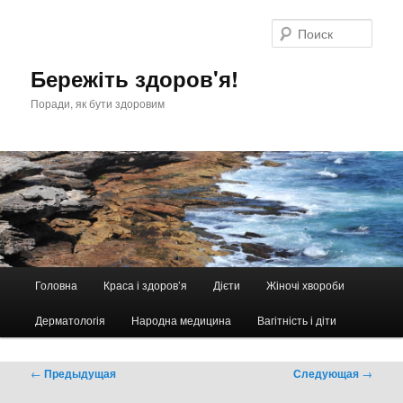
Перейти
к
Поис
основному
содержимому
Бережіть здоров'я!
Поради, як бути здоровим
Главное
Головна
Краса і здоров’я
Дієти
Жіночі хвороби
меню
Дерматологія
Народна медицина
Вагітність і діти
Навигация
←
Предыдущая
Следующая
→
по