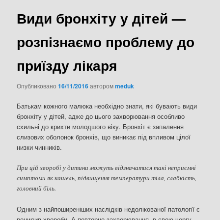
Види бронхіту у дітей —
розпізнаємо проблему до
приїзду лікаря
Опубликовано
16/11/2016
автором
meduk
Батькам кожного малюка необхідно знати, які бувають види
бронхіту у дітей, адже до цього захворювання особливо
схильні до крихти молодшого віку. Бронхіт є запалення
слизових оболонок бронхів, що виникає під впливом цілої
низки чинників.
При цій хворобі у дитини можуть відзначатися такі неприємні
симптоми як кашель, підвищення температури тіла, слабкість,
головний біль.
Одним з найпоширеніших наслідків недолікованої патології є
рецидив хвороби. А повторне захворювання, в свою чергу,