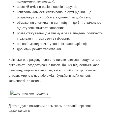
походження, вуглеводи);
високий вміст в раціоні овочів і фруктів;
контроль кількості споживаної в сумі рідини, що
розраховується з обсягу виділеної за добу сечі;
обмеження споживання солі (від 1 г до 6 г, в залежності
від ступеня тяжкості хвороби);
розвантажувальні дні мінімум раз в тиждень,полягають
у вживанні тільки овочів і фруктів;
парової метод приготування їжі (або варіння);
дробовий режим харчування.
Крім цього, з раціону повністю виключаються продукти, що
викликають роздратування нирок. До них відносяться кава,
шоколад, міцний чорний чай, какао, гриби, гострі і солоні
страви, жирне м'ясо або риба і бульйони на їх основі,
копченості, алкоголь.
Дієта є дуже важливим елементом в терапії ниркової
недостатності