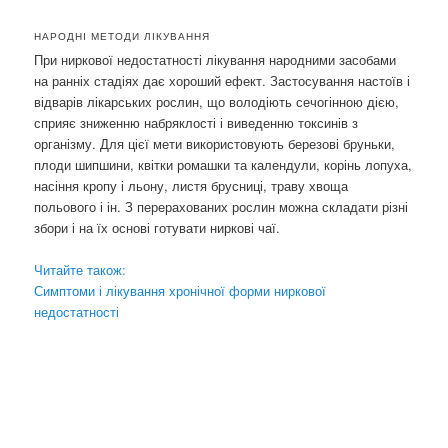
НАРОДНІ МЕТОДИ ЛІКУВАННЯ
При ниркової недостатності лікування народними засобами
на ранніх стадіях дає хороший ефект. Застосування настоїв і
відварів лікарських рослин, що володіють сечогінною дією,
сприяє зниженню набряклості і виведенню токсинів з
організму. Для цієї мети використовують березові бруньки,
плоди шипшини, квітки ромашки та календули, корінь лопуха,
насіння кропу і льону, листя брусниці, траву хвоща
польового і ін. З перерахованих рослин можна складати різні
збори і на їх основі готувати ниркові чаї.
Читайте також:
Симптоми і лікування хронічної форми ниркової
недостатності