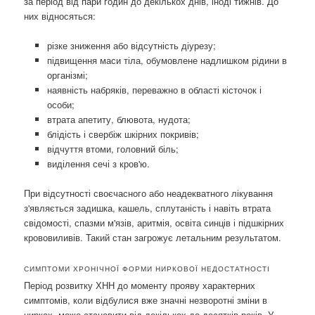
за період від пари годин до декількох днів, іноді тижнів. До
них відносяться:
різке зниження або відсутність діурезу;
підвищення маси тіла, обумовлене надлишком рідини в
організмі;
наявність набряків, переважно в області кісточок і
особи;
втрата апетиту, блювота, нудота;
блідість і свербіж шкірних покривів;
відчуття втоми, головний біль;
виділення сечі з кров'ю.
При відсутності своєчасного або неадекватного лікування
з'являється задишка, кашель, сплутаність і навіть втрата
свідомості, спазми м'язів, аритмія, освіта синців і підшкірних
крововиливів. Такий стан загрожує летальним результатом.
СИМПТОМИ ХРОНІЧНОЇ ФОРМИ НИРКОВОЇ НЕДОСТАТНОСТІ
Період розвитку ХНН до моменту прояву характерних
симптомів, коли відбулися вже значні незворотні зміни в
нирках, може становити від декількох до десятків років. У