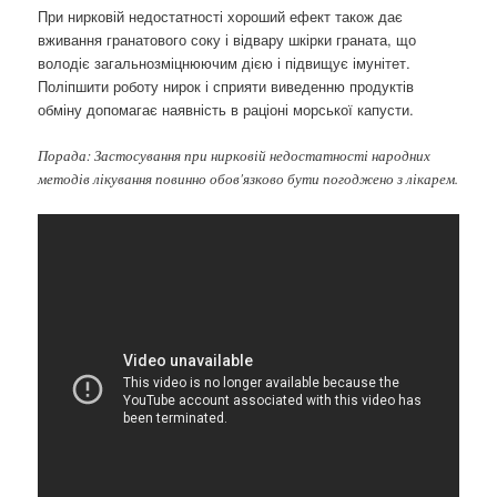
При нирковій недостатності хороший ефект також дає
вживання гранатового соку і відвару шкірки граната, що
володіє загальнозміцнюючим дією і підвищує імунітет.
Поліпшити роботу нирок і сприяти виведенню продуктів
обміну допомагає наявність в раціоні морської капусти.
Порада: Застосування при нирковій недостатності народних
методів лікування повинно обов'язково бути погоджено з лікарем.