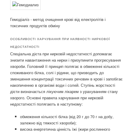
Гемодіаліз - метод очищення крові від електролітів і
токсичних продуктів обміну
ОСОБЛИВОСТІ ХАРЧУВАННЯ ПРИ НАЯВНОСТІ НИРКОВОЇ
НЕДОСТАТНОСТІ
Спеціальна дієта при нирковій недостатності допомагає
знизити навантаження на нирки і призупинити прогресування
хвороби. Головний її принцип полягає в обмеженні кількості
споживаного білка, солі і рідини, що призводить до
зменшення концентрації токсичних речовин в крові і запобігає
накопиченню в організмі води і солей. Ступінь жорсткості
дієти визначається лікуючим лікарем з урахуванням стану
хворого. Основні правила харчування при нирковій
недостатності полягають в наступному:
обмеження кількості білка (від 20 г до 70 г на добу,
залежно від тяжкості хвороби);
висока енергетична цінність їжі (жири рослинного