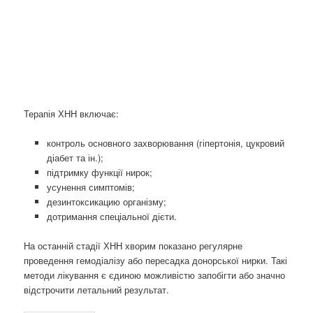
Терапія ХНН включає:
контроль основного захворювання (гіпертонія, цукровий
діабет та ін.);
підтримку функції нирок;
усунення симптомів;
дезинтоксикацию організму;
дотримання спеціальної дієти.
На останній стадії ХНН хворим показано регулярне
проведення гемодіалізу або пересадка донорської нирки. Такі
методи лікування є єдиною можливістю запобігти або значно
відстрочити летальний результат.