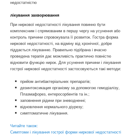
недостатністю
лікування захворювання
При ниркової недостатності лікування повинно бути
комплексним і спрямованим в першу чергу на усунення або
контроль причини спровокувала її розвиток. Гостра форма
ниркової недостатності, на відміну від хронічної, добре
піддається лікуванню. Правильно підібрана і вчасно
проведена терапія дає можливість практично повністю
відновити функцію нирок. Для усунення причини і лікування
гострої ниркової недостатності застосовуються такі методи:
прийом антибактеріальних препаратів;
дезинтоксикация організму за допомогою гемодіалізу,
Плазмафорез, ентеросорбентів та ін.;
заповнення рідини при зневодненні;
відновлення нормального діурезу;
симптоматичне лікування.
Читайте також:
Симптоми і лікування гострої форми ниркової недостатності