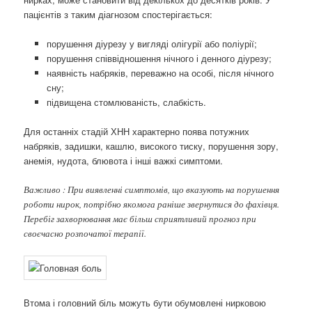
пацієнтів з таким діагнозом спостерігається:
порушення діурезу у вигляді олігурії або поліурії;
порушення співвідношення нічного і денного діурезу;
наявність набряків, переважно на особі, після нічного
сну;
підвищена стомлюваність, слабкість.
Для останніх стадій ХНН характерно поява потужних
набряків, задишки, кашлю, високого тиску, порушення зору,
анемія, нудота, блювота і інші важкі симптоми.
Важливо : При виявленні симптомів, що вказують на порушення
роботи нирок, потрібно якомога раніше звернутися до фахівця.
Перебіг захворювання має більш сприятливий прогноз при
своєчасно розпочатої терапії.
Втома і головний біль можуть бути обумовлені нирковою