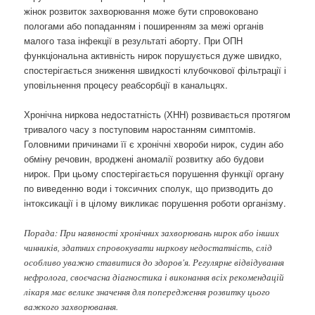
жінок розвиток захворювання може бути спровоковано
пологами або попаданням і поширенням за межі органів
малого таза інфекції в результаті аборту. При ОПН
функціональна активність нирок порушується дуже швидко,
спостерігається зниження швидкості клубочкової фільтрації і
уповільнення процесу реабсорбції в канальцях.
Хронічна ниркова недостатність (ХНН) розвивається протягом
тривалого часу з поступовим наростанням симптомів.
Головними причинами її є хронічні хвороби нирок, судин або
обміну речовин, вроджені аномалії розвитку або будови
нирок. При цьому спостерігається порушення функції органу
по виведенню води і токсичних сполук, що призводить до
інтоксикації і в цілому викликає порушення роботи організму.
Порада: При наявності хронічних захворювань нирок або інших
чинників, здатних спровокувати ниркову недостатність, слід
особливо уважно ставитися до здоров'я. Регулярне відвідування
нефролога, своєчасна діагностика і виконання всіх рекомендацій
лікаря має велике значення для попередження розвитку цього
важкого захворювання.