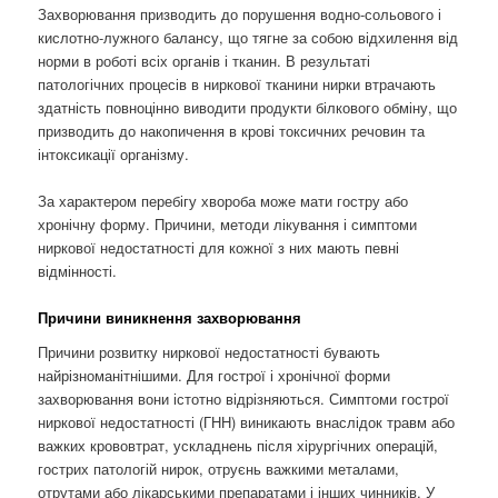
Захворювання призводить до порушення водно-сольового і
кислотно-лужного балансу, що тягне за собою відхилення від
норми в роботі всіх органів і тканин. В результаті
патологічних процесів в ниркової тканини нирки втрачають
здатність повноцінно виводити продукти білкового обміну, що
призводить до накопичення в крові токсичних речовин та
інтоксикації організму.
За характером перебігу хвороба може мати гостру або
хронічну форму. Причини, методи лікування і симптоми
ниркової недостатності для кожної з них мають певні
відмінності.
Причини виникнення захворювання
Причини розвитку ниркової недостатності бувають
найрізноманітнішими. Для гострої і хронічної форми
захворювання вони істотно відрізняються. Симптоми гострої
ниркової недостатності (ГНН) виникають внаслідок травм або
важких крововтрат, ускладнень після хірургічних операцій,
гострих патологій нирок, отруєнь важкими металами,
отрутами або лікарськими препаратами і інших чинників. У