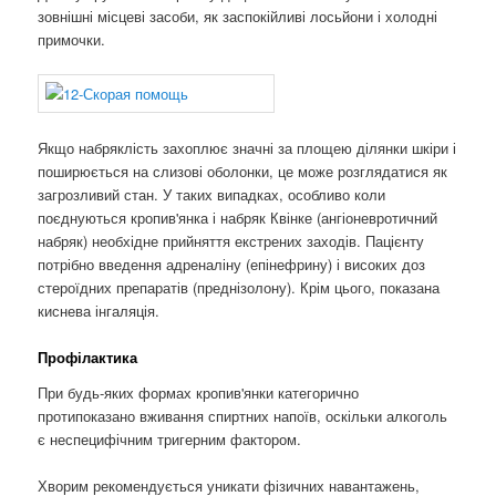
зовнішні місцеві засоби, як заспокійливі лосьйони і холодні
примочки.
Якщо набряклість захоплює значні за площею ділянки шкіри і
поширюється на слизові оболонки, це може розглядатися як
загрозливий стан. У таких випадках, особливо коли
поєднуються кропив'янка і набряк Квінке (ангіоневротичний
набряк) необхідне прийняття екстрених заходів. Пацієнту
потрібно введення адреналіну (епінефрину) і високих доз
стероїдних препаратів (преднізолону). Крім цього, показана
киснева інгаляція.
Профілактика
При будь-яких формах кропив'янки категорично
протипоказано вживання спиртних напоїв, оскільки алкоголь
є неспецифічним тригерним фактором.
Хворим рекомендується уникати фізичних навантажень,