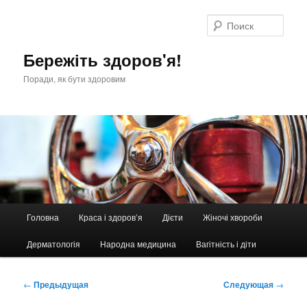
Перейти
к
Поис
основному
содержимому
Бережіть здоров'я!
Поради, як бути здоровим
Главное
Головна
Краса і здоров’я
Дієти
Жіночі хвороби
меню
Дерматологія
Народна медицина
Вагітність і діти
Навигация
←
Предыдущая
Следующая
→
по