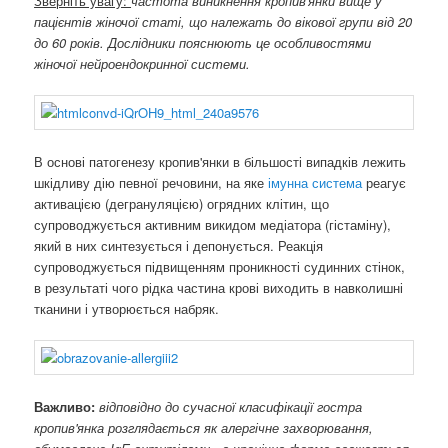
Зверніть увагу:
частота виникнення кропив'янки вище у
пацієнтів жіночої статі, що належать до вікової групи від 20
до 60 років. Дослідники пояснюють це особливостями
жіночої нейроендокринної системи.
В основі патогенезу кропив'янки в більшості випадків лежить
шкідливу дію певної речовини, на яке
імунна система
реагує
активацією (дегрануляцією) огрядних клітин, що
супроводжується активним викидом медіатора (гістаміну),
який в них синтезується і депонується. Реакція
супроводжується підвищенням проникності судинних стінок,
в результаті чого рідка частина крові виходить в навколишні
тканини і утворюється набряк.
Важливо:
відповідно до сучасної класифікації гостра
кропив'янка розглядається як алергічне захворювання,