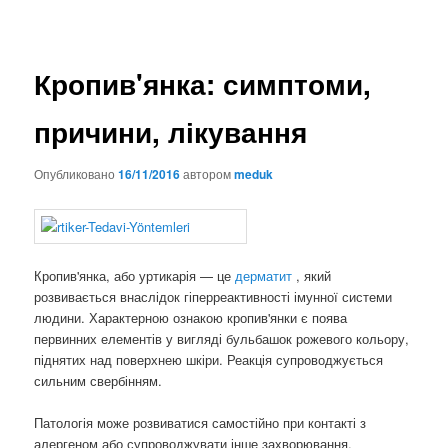
Кропив'янка: симптоми,
причини, лікування
Опубликовано
16/11/2016
автором
meduk
Кропив'янка, або уртикарія — це
дерматит
, який
розвивається внаслідок гіперреактивності імунної системи
людини. Характерною ознакою кропив'янки є поява
первинних елементів у вигляді бульбашок рожевого кольору,
піднятих над поверхнею шкіри. Реакція супроводжується
сильним свербінням.
Патологія може розвиватися самостійно при контакті з
алергеном або супроводжувати інше захворювання.