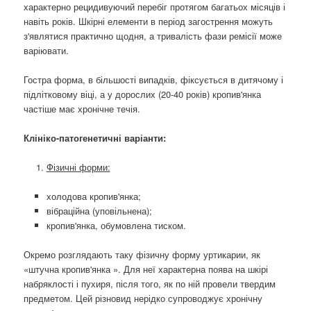
характерно рецидивуючий перебіг протягом багатьох місяців і
навіть років. Шкірні елементи в період загострення можуть
з'являтися практично щодня, а тривалість фази ремісії може
варіювати.
Гостра форма, в більшості випадків, фіксується в дитячому і
підлітковому віці, а у дорослих (20-40 років) кропив'янка
частіше має хронічне течія.
Клініко-патогенетичні варіанти:
Фізичні форми:
холодова кропив'янка;
вібраційна (уповільнена);
кропив'янка, обумовлена ​​тиском.
Окремо розглядають таку фізичну форму уртикарии, як
«штучна кропив'янка ». Для неї характерна поява на шкірі
набряклості і пухиря, після того, як по ній провели твердим
предметом. Цей різновид нерідко супроводжує хронічну