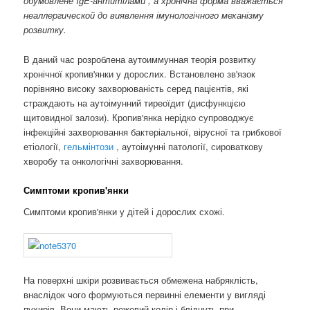
обумовлене IgE-антитілами , а хронічна форма вважається
неаллергической до виявлення імунологічного механізму
розвитку.
В даний час розроблена аутоиммунная теорія розвитку
хронічної кропив'янки у дорослих. Встановлено зв'язок
порівняно високу захворюваність серед пацієнтів, які
страждають на аутоімунний тиреоїдит (дисфункцією
щитовидної залози). Кропив'янка нерідко супроводжує
інфекційні захворювання бактеріальної, вірусної та грибкової
етіології,
гельмінтози
, аутоімунні патології, сироваткову
хворобу та онкологічні захворювання.
Симптоми кропив'янки
Симптоми кропив'янки у дітей і дорослих схожі.
На поверхні шкіри розвивається обмежена набряклість,
внаслідок чого формуються первинні елементи у вигляді
пухирів. Вони мають рожевий колір і бліднуть при