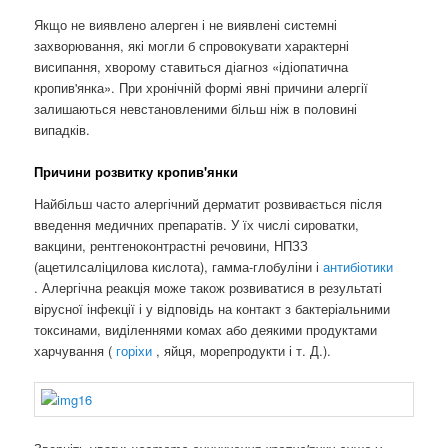
Якщо не виявлено алерген і не виявлені системні
захворювання, які могли б спровокувати характерні
висипання, хворому ставиться діагноз «ідіопатична
кропив'янка». При хронічній формі явні причини алергії
залишаються невстановленими більш ніж в половині
випадків.
Причини розвитку кропив'янки
Найбільш часто алергічний дерматит розвивається після
введення медичних препаратів. У їх числі сироватки,
вакцини, рентгеноконтрастні речовини, НПЗЗ
(ацетилсаліцилова кислота), гамма-глобуліни і
антибіотики
. Алергічна реакція може також розвиватися в результаті
вірусної інфекції і у відповідь на контакт з бактеріальними
токсинами, виділеннями комах або деякими продуктами
харчування (
горіхи
, яйця, морепродукти і т. Д.).