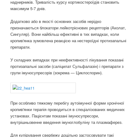
наднирників. Тривалість курсу кортикостероїдів становить
максимум 5-7 днів.
Додатково або в якості основних засобів нерідко
призначаються блокатори лейкотрієнових рецепторів (Аколат,
Сингуляр). Вони найбільш ефективні в тих випадках, коли
кропив'янка зумовлена ​​реакцією на нестероїдні протизапальні
препарати.
У складних випадках при неефективності лікування показані
протизапальні засоби (саліцилат Сульфалазін) і препарати з
групи імуносупресорів (зокрема — Циклоспорин).
При особливо тяжкому перебігу аутоімунної форми хронічної
кропив'янки терапія проводиться в спеціалізованих медичних
установах. Пацієнтам показані імуносупресори,
внутрішньовенне введення імуноглобуліну та плазмаферез.
Для купірування свербежу доцільно застосовувати такі