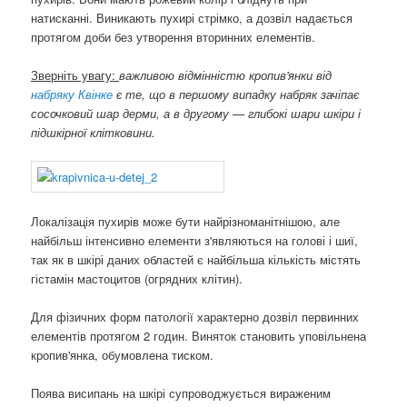
натисканні. Виникають пухирі стрімко, а дозвіл надається
протягом доби без утворення вторинних елементів.
Зверніть увагу:
важливою відмінністю кропив'янки від
набряку Квінке
є те, що в першому випадку набряк зачіпає
сосочковий шар дерми, а в другому — глибокі шари шкіри і
підшкірної клітковини.
Локалізація пухирів може бути найрізноманітнішою, але
найбільш інтенсивно елементи з'являються на голові і шиї,
так як в шкірі даних областей є найбільша кількість містять
гістамін мастоцитов (огрядних клітин).
Для фізичних форм патології характерно дозвіл первинних
елементів протягом 2 годин. Виняток становить уповільнена
кропив'янка, обумовлена ​​тиском.
Поява висипань на шкірі супроводжується вираженим