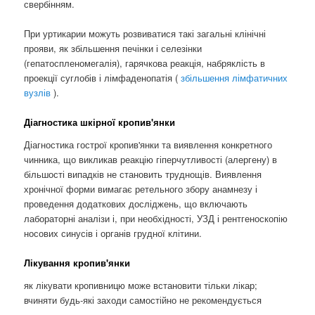
свербінням.
При уртикарии можуть розвиватися такі загальні клінічні
прояви, як збільшення печінки і селезінки
(гепатоспленомегалія), гарячкова реакція, набряклість в
проекції суглобів і лімфаденопатія (
збільшення лімфатичних
вузлів
).
Діагностика шкірної кропив'янки
Діагностика гострої кропив'янки та виявлення конкретного
чинника, що викликав реакцію гіперчутливості (алергену) в
більшості випадків не становить труднощів. Виявлення
хронічної форми вимагає ретельного збору анамнезу і
проведення додаткових досліджень, що включають
лабораторні аналізи і, при необхідності, УЗД і рентгеноскопію
носових синусів і органів грудної клітини.
Лікування кропив'янки
як лікувати кропивницю може встановити тільки лікар;
вчиняти будь-які заходи самостійно не рекомендується