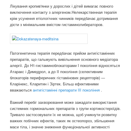
Лікування кропив'янки у дорослих і дітей вимагає повного
виключення контакту з алергеном.Нелекарственная терапія
крім усунення етіологічних чинників передбачає дотримання
дієти з мінімальним вмістом гистаминолибераторов.
Патогенетична терапія передбачає прийом антигістамінних
препаратів, що гальмують вивільнення основного медіатора
алергії. До H1-гистаминоблокаторами I покоління відносяться
Атаракс і Димедрол, а до II покоління (селективним
блокаторів периферичних гістамінових рецепторів) —
Кларінекс, Кларитин і Зіртек. Більш ефективними
вважаються
антигістамінні препарати III покоління
.
Важкий перебіг захворювання може зажадати використання
системних гормональних препаратів з групи кортикостероїдів.
Тривало застосовувати їх не можна, щоб уникнути розвитку
важких побічних ефектів, таких як остеопороз, збільшення
маси тіла, і значне зниження функціональної активності