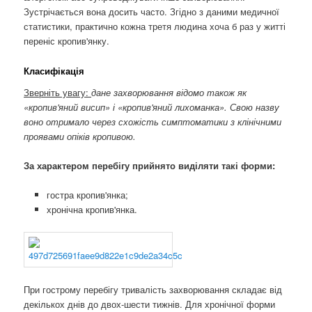
Зустрічається вона досить часто. Згідно з даними медичної
статистики, практично кожна третя людина хоча б раз у житті
переніс кропив'янку.
Класифікація
Зверніть увагу:
дане захворювання відомо також як
«кропив'яний висип» і «кропив'яний лихоманка». Свою назву
воно отримало через схожість симптоматики з клінічними
проявами опіків кропивою.
За характером перебігу прийнято виділяти такі форми:
гостра кропив'янка;
хронічна кропив'янка.
При гострому перебігу тривалість захворювання складає від
декількох днів до двох-шести тижнів. Для хронічної форми