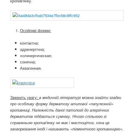
кропив'янку.
Особливі форми:
контактна;
адренергічна;
холинергическая;
сонячна;
Аквагенная.
Зверніть увагу:
в медичній літературі можна знайти згадки
про особливу форму дерматозу атипової «папулезной»
кропивниці. Належність даної патології до алергічних
дерматитів піддається сумніву. Нічого спільного зі
справжньою кропив'янку не має і мастоцітоз, хоча це
захворювання іноді і називають «пігментного кропивницею».