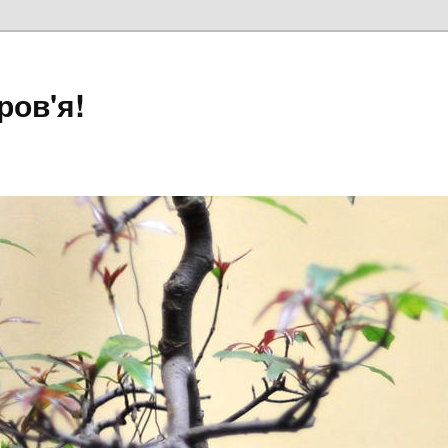
ров'я!