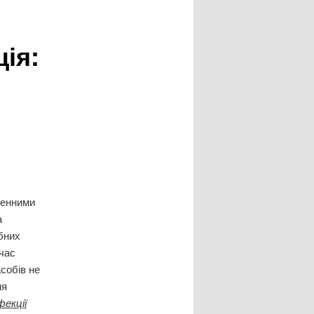
ія:
денними
а
ібних
 час
асобів не
ня
фекції