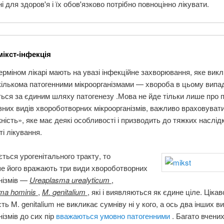
і для здоров'я і їх обов'язково потрібно повноцінно лікувати.
мікст-інфекція
ерміном лікарі мають на увазі інфекційне захворювання, яке вик
кількома патогенними мікроорганізмами — хвороба в цьому випа
ься за єдиним шляху патогенезу .Мова не йде тільки лише про 
ізних видів хвороботворних мікроорганізмів, важливо враховувати
ність», яке має деякі особливості і призводить до тяжких наслідк
ті лікування.
ться урогенітального тракту, то
е його вражають три види хвороботворних
нізмів —
Ureaplasma
urealyticum
,
sma
hominis
,
M.
genitalium
, які і виявляються як єдине ціле. Цікав
сть M. genitalium не викликає сумніву ні у кого, а ось два інших в
нізмів до сих пір
вважаються умовно патогенними
. Багато вчених 