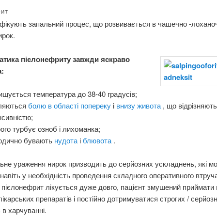
РИТ
фікують запальний процес, що розвивається в чашечно -лохано
ирок.
тика пієлонефриту завжди яскраво
:
ищується температура до 38-40 градусів;
вляються
болю в області попереку
і
внизу живота
, що відрізняют
нсивністю;
ого турбує озноб і лихоманка;
іодично бувають
нудота
і
блювота
.
ьне ураження нирок призводить до серйозних ускладнень, які м
навіть у необхідність проведення складного оперативного втруч
 пієлонефрит лікується дуже довго, пацієнт змушений приймати
 лікарських препаратів і постійно дотримуватися строгих / серйоз
в харчуванні.