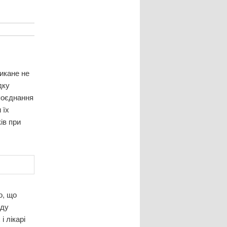
ликане не
дку
поєднання
 їх
ів при
о, що
иду
і лікарі