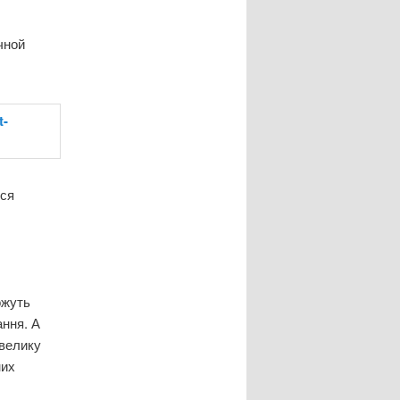
чной
ься
ожуть
ання. А
 велику
них