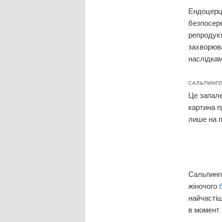
Ендоцерці
безпосере
репродукт
захворюва
наслідкам
САЛЬПИНГ
Це запале
картина п
лише на пе
Сальпинго
жіночого
найчастіш
в момент 