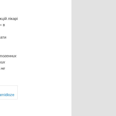
цій лікарі
» в
вати
тогенних
ких
 не