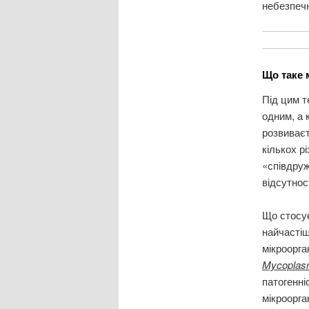
небезпечн
Що таке 
Під цим т
одним, а 
розвиваєт
кількох р
«співдруж
відсутнос
Що стосує
найчастіш
мікроорга
Mycopla
патогенні
мікроорга