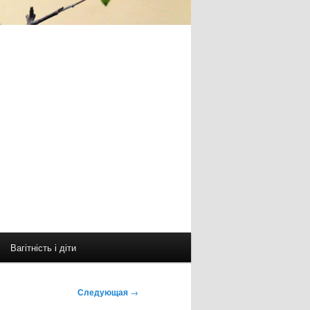
Вагітність і діти
Следующая
→