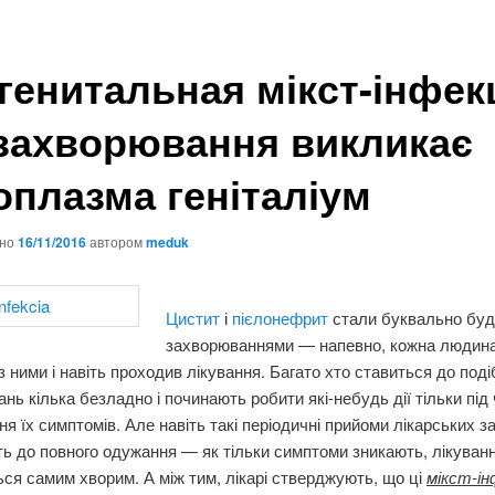
генитальная мікст-інфекц
 захворювання викликає
оплазма геніталіум
ано
16/11/2016
автором
meduk
Цистит
і
пієлонефрит
стали буквально бу
захворюваннями — напевно, кожна людин
з ними і навіть проходив лікування. Багато хто ставиться до под
нь кілька безладно і починають робити які-небудь дії тільки під
ня їх симптомів. Але навіть такі періодичні прийоми лікарських з
ь до повного одужання — як тільки симптоми зникають, лікуван
ься самим хворим. А між тим, лікарі стверджують, що ці
мікст-ін