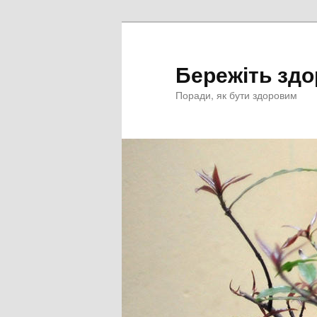
Перейти
к
основному
Бережіть здо
содержимому
Поради, як бути здоровим