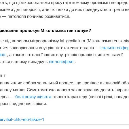
ть, що ці мікроорганізми присутні в кожному організмі і не пред
безпеки для здоров'я, але як тільки до них приєднується третій в
m) — патологія починає розвиватися.
орювання провокує Мікоплазма геніталіум?
е під впливом мікроорганізму M. genitalium (Мікоплазма геніталіу
ться захворювання внутрішніх статевих органів —
сальпінгоофо
івіт
, а також патології інших внутрішніх органів і систем, самої
ється в цьому випадку є
пієлонефрит
.
ВІТ
ння являє собою запальний процес, що протікає в слизовій обо
каналу матки. Симптоматика даного захворювання досить вираже
терна —
болі внизу живота
різного характеру (ниючі і різкі, нападо
і рясні виділення з піхви.