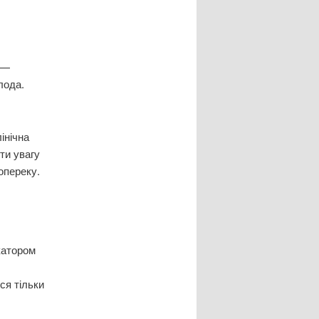
 —
лода.
інічна
ти увагу
попереку.
катором
ся тільки