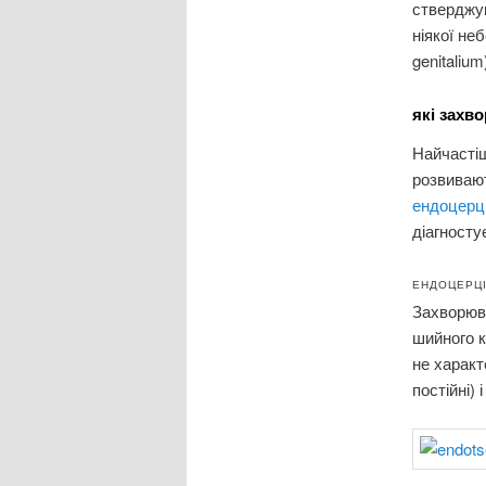
стверджую
ніякої не
genitaliu
які захв
Найчастіш
розвиваю
ендоцерц
діагносту
ЕНДОЦЕРЦІ
Захворюва
шийного 
не харак
постійні) 