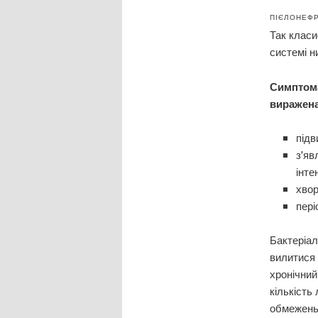
ПІЄЛОНЕФ
Так класи
системі н
Симптома
виражена
підв
з'я
інте
хвор
пер
Бактеріал
вилитися 
хронічний
кількість
обмежень 