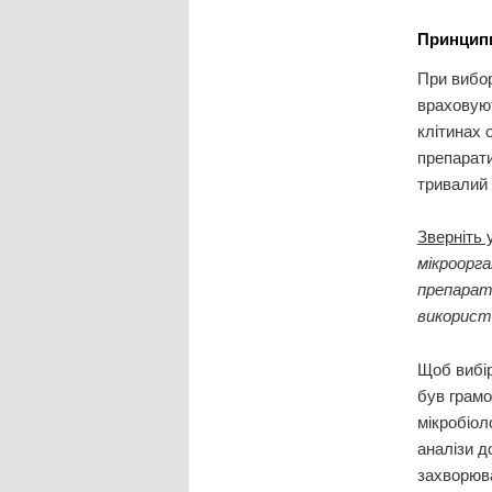
Принципи
При вибор
враховуют
клітинах 
препарати
тривалий 
Зверніть 
мікроорга
препараті
використ
Щоб вибі
був грамо
мікробіол
аналізи д
захворюва