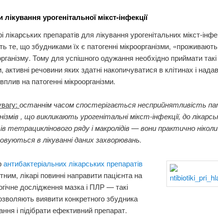
 лікування урогенітальної мікст-інфекції
і лікарських препаратів для лікування урогенітальних мікст-інфек
ь те, що збудниками їх є патогенні мікроорганізми, «проживають
організму. Тому для успішного одужання необхідно приймати такі
, активні речовини яких здатні накопичуватися в клітинах і нада
вплив на патогенні мікроорганізми.
увагу:
останнім часом спостерігається несприйнятливість па
нізмів , що викликають урогенітальні мікст-інфекції, до лікарсь
в тетрациклінового ряду і макролідів — вони практично ніколи
овуються в лікуванні даних захворювань.
р
антибактеріальних лікарських препаратів
тним, лікарі повинні направити пацієнта на
огічне дослідження мазка і ПЛР — такі
озволяють виявити конкретного збудника
ння і підібрати ефективний препарат.