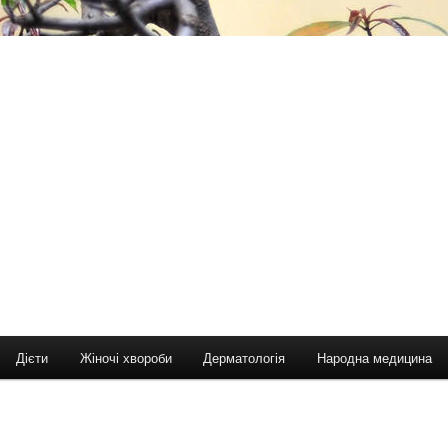
Дієти
Жіночі хвороби
Дерматологія
Народна медицина