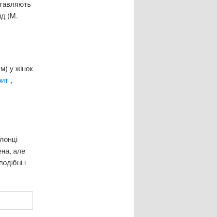
ставляють
ид (M.
м) у жінок
рит
,
лонці
на, але
подібні і