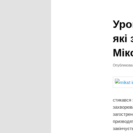
записям
Уро
які
Мік
Опубликов
стикався 
захворюва
загострен
призводят
закінчуєт