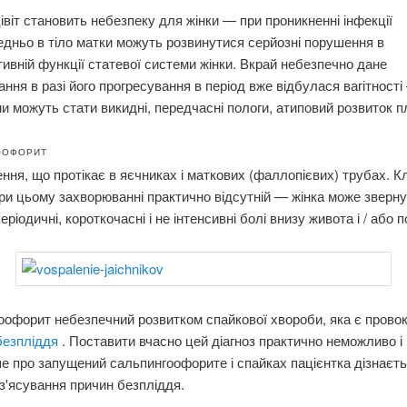
віт становить небезпеку для жінки — при проникненні інфекції
дньо в тіло матки можуть розвинутися серйозні порушення в
ивній функції статевої системи жінки. Вкрай небезпечно дане
ння в разі його прогресування в період вже відбулася вагітності
и можуть стати викидні, передчасні пологи, атиповий розвиток п
ООФОРИТ
ння, що протікає в яєчниках і маткових (фаллопієвих) трубах. Кл
ри цьому захворюванні практично відсутній — жінка може зверну
ріодичні, короткочасні і не інтенсивні болі внизу живота і / або 
офорит небезпечний розвитком спайкової хвороби, яка є прово
безпліддя
. Поставити вчасно цей діагноз практично неможливо і
е про запущений сальпингоофорите і спайках пацієнтка дізнаєть
з'ясування причин безпліддя.