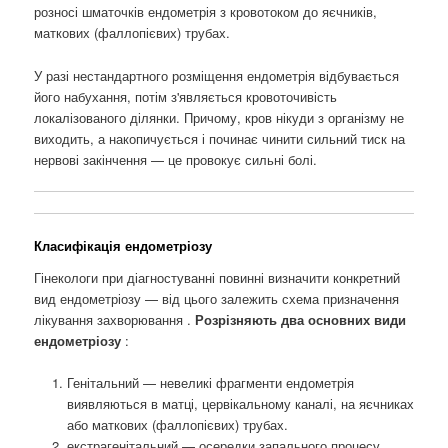
розносі шматочків ендометрія з кровотоком до яєчників,
маткових (фаллопієвих) трубах.
У разі нестандартного розміщення ендометрія відбувається
його набухання, потім з'являється кровоточивість
локалізованого ділянки. Причому, кров нікуди з організму не
виходить, а накопичується і починає чинити сильний тиск на
нервові закінчення — це провокує сильні болі.
Класифікація ендометріозу
Гінекологи при діагностуванні повинні визначити конкретний
вид ендометріозу — від цього залежить схема призначення
лікування захворювання .
Розрізняють два основних види
ендометріозу
:
Генітальний — невеликі фрагменти ендометрія
виявляються в матці, цервікальному каналі, на яєчниках
або маткових (фаллопієвих) трубах.
екстрагенітальний — осередки запального процесу