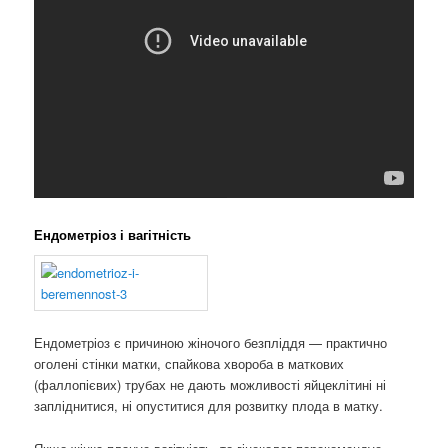
Ендометріоз і вагітність
Ендометріоз є причиною жіночого безпліддя — практично
оголені стінки матки, спайкова хвороба в маткових
(фаллопієвих) трубах не дають можливості яйцеклітині ні
запліднитися, ні опуститися для розвитку плода в матку.