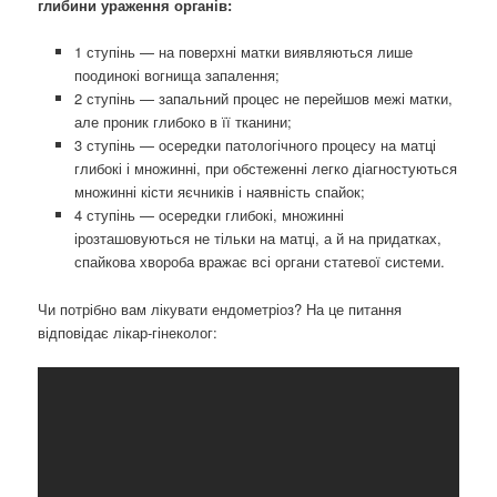
глибини ураження органів:
1 ступінь — на поверхні матки виявляються лише
поодинокі вогнища запалення;
2 ступінь — запальний процес не перейшов межі матки,
але проник глибоко в її тканини;
3 ступінь — осередки патологічного процесу на матці
глибокі і множинні, при обстеженні легко діагностуються
множинні кісти яєчників і наявність спайок;
4 ступінь — осередки глибокі, множинні
ірозташовуються не тільки на матці, а й на придатках,
спайкова хвороба вражає всі органи статевої системи.
Чи потрібно вам лікувати ендометріоз? На це питання
відповідає лікар-гінеколог: