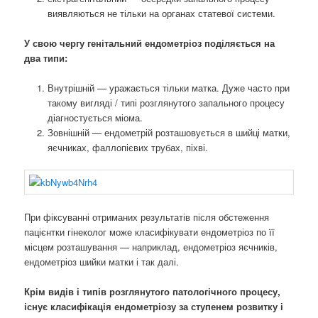
виявляються не тільки на органах статевої системи.
У свою чергу генітальний ендометріоз поділяється на
два типи:
Внутрішній — уражається тільки матка. Дуже часто при
такому вигляді / типі розглянутого запального процесу
діагностується міома.
Зовнішній — ендометрій розташовується в шийці матки,
яєчниках, фаллопієвих трубах, піхві.
При фіксуванні отриманих результатів після обстеження
пацієнтки гінеколог може класифікувати ендометріоз по її
місцем розташування — наприклад, ендометріоз яєчників,
ендометріоз шийки матки і так далі.
Крім видів і типів розглянутого патологічного процесу,
існує класифікація ендометріозу за ступенем розвитку і