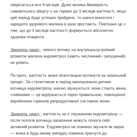
зберігається все 9 місяців. Дуже велика ймовірність
самовільного аборту є на терміні до 3 місяців вагітності, якщо
цей період буде успішно пройдено, то шанси виносити і
народити здорового малюка в рази зростають. Пов'язано це з
тим, що до 3 місяців вагітності формується абсолютно
здорова плацента.
Зверніть увагу
: ніякого впливу на внутрішньоутробний
розвиток малюка ендометріоз (навіть численний і запущений)
не робить.
По-третє, вагітність може благотворно вплинути на запальний
процес. За статистикою в період виношування дитини
вогнища ендометріозу значно звужуються, вони стають менш
глибокими — це відбувається через правильною, повноцінної
вироблення гормонів репродуктивної системою жінки.
Зверніть увагу
: вагітність не є лікуванням ендометріозу —
після пологів вогнища запалення можуть почати свій
активний розвиток. Ендометріоз не повинен звучати як вирок
— жінка в будь-якому випадку повинна прагнути до