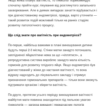
Якщо жінка планує вагітність, то гінеколог порекомендує
спочатку пройти курс лікування від розглянутого запального
захворювання. Але в деяких випадках зачаття відбувається і
при діагностованому ендометріозі, правда, варто уточнити —
такий розвиток подій можливий тільки на ранніх стадіях
розвитку патологічного процесу.
Що слід знати про вагітність при ендометріозі?
По-перше, найбільш важкими в плані виношування дитини
будуть перші 2-3 місяці. Стінки матки занадто потоншала,
заплідненої яйцеклітини нема за що «чіплятися», а
репродуктивна система виробляє занадто мала кількість
гормонів для розвитку плідного яйця. Якщо ендометріоз був
діагностований у жінки до настання вагітності, то вона
відразу надходить до лікувального закладу і отримує
призначення гормональних препаратів — тільки вони зможуть
підтримати організм і зберегти вагітність.
По-друге, протягом усього періоду виношування вагітності
майбутня мати повинна знаходитися під пильною увагою
гінекологів — загроза викидня і передчасних пологів