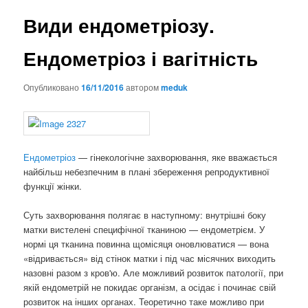
Види ендометріозу.
Ендометріоз і вагітність
Опубликовано
16/11/2016
автором
meduk
Ендометріоз
— гінекологічне захворювання, яке вважається
найбільш небезпечним в плані збереження репродуктивної
функції жінки.
Суть захворювання полягає в наступному: внутрішні боку
матки вистелені специфічної тканиною — ендометрієм. У
нормі ця тканина повинна щомісяця оновлюватися — вона
«відривається» від стінок матки і під час місячних виходить
назовні разом з кров'ю. Але можливий розвиток патології, при
якій ендометрій не покидає організм, а осідає і починає свій
розвиток на інших органах. Теоретично таке можливо при