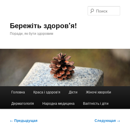
Перейти
к
Поис
основному
содержимому
Бережіть здоров'я!
Поради, як бути здоровим
Главное
Головна
Краса і здоров’я
Дієти
Жіночі хвороби
меню
Дерматологія
Народна медицина
Вагітність і діти
Навигация
←
Предыдущая
Следующая
→
по