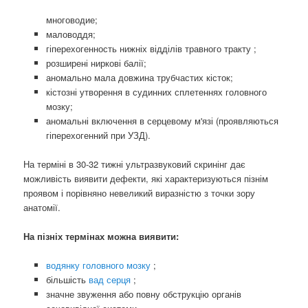
многоводие;
маловоддя;
гіперехогенность нижніх відділів травного тракту ;
розширені ниркові балії;
аномально мала довжина трубчастих кісток;
кістозні утворення в судинних сплетеннях головного
мозку;
аномальні включення в серцевому м'язі (проявляються
гіперехогенний при УЗД).
На терміні в 30-32 тижні ультразвуковий скринінг дає
можливість виявити дефекти, які характеризуються пізнім
проявом і порівняно невеликий виразністю з точки зору
анатомії.
На пізніх термінах можна виявити:
водянку головного мозку
;
більшість
вад серця
;
значне звуження або повну обструкцію органів