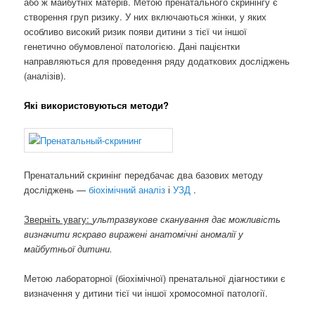
або ж майбутніх матерів. Метою пренатального скринінгу є
створення груп ризику. У них включаються жінки, у яких
особливо високий ризик появи дитини з тієї чи іншої
генетично обумовленої патологією. Дані пацієнтки
направляються для проведення ряду додаткових досліджень
(аналізів).
Які використовуються методи?
Пренатальний скринінг передбачає два базових методу
досліджень —
біохімічний аналіз
і
УЗД
.
Зверніть увагу:
ультразвукове сканування дає можливість
визначити яскраво виражені анатомічні аномалії у
майбутньої дитини.
Метою лабораторної (біохімічної) пренатальної діагностики є
визначення у дитини тієї чи іншої хромосомної патології.