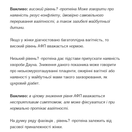
Важливо:
високий рівень? -протеіна Може говорити про
наявність резус-конфлікту, ймовірно самовільного
переривання вагітності, а також загибелі майбутньої
дитини.
Якщо у жінки діагностовано багатоплідна вагітність, то
високий рівень АФП вважається нормою.
Низький рівень? -протеіна дає підстави припускати наявність
хвороби Дауна. Зниження даного показника може говорити
про низькомурозташуванні плаценти, ожирінні вагітної або
наявності у майбутньої мами такого захворювання, як
цукровий діабет.
Важливо:
в цілому зниження рівня АФП вважається
несприятливим симптомом, але може фіксуватися і при
нормально протікає вагітності.
На думку ряду фахівців , рівень? -протеіна залежить від
расової приналежності жінки.