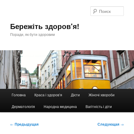
Перейти
к
Поис
основному
содержимому
Бережіть здоров'я!
Поради, як бути здоровим
Главное
Головна
Краса і здоров’я
Дієти
Жіночі хвороби
меню
Дерматологія
Народна медицина
Вагітність і діти
Навигация
←
Предыдущая
Следующая
→
по