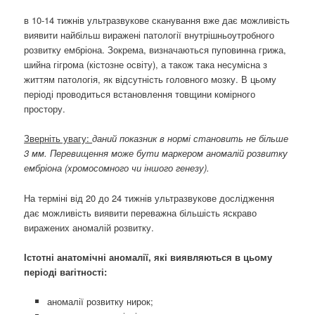
в 10-14 тижнів ультразвукове сканування вже дає можливість
виявити найбільш виражені патології внутрішньоутробного
розвитку ембріона. Зокрема, визначаються пуповинна грижа,
шийна гігрома (кістозне освіту), а також така несумісна з
життям патологія, як відсутність головного мозку. В цьому
періоді проводиться встановлення товщини комірного
простору.
Зверніть увагу:
даний показник в нормі становить не більше
3 мм. Перевищення може бути маркером аномалій розвитку
ембріона (хромосомного чи іншого генезу).
На терміні від 20 до 24 тижнів ультразвукове дослідження
дає можливість виявити переважна більшість яскраво
виражених аномалій розвитку.
Істотні анатомічні аномалії, які виявляються в цьому
періоді вагітності:
аномалії розвитку нирок;