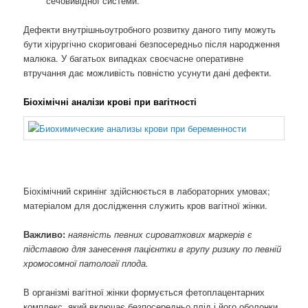
сечовивідної системи.
Дефекти внутрішньоутробного розвитку даного типу можуть
бути хірургічно скориговані безпосередньо після народження
малюка. У багатьох випадках своєчасне оперативне
втручання дає можливість повністю усунути дані дефекти.
Біохімічні аналізи крові при вагітності
Біохімічний скринінг здійснюється в лабораторних умовах;
матеріалом для дослідження служить кров вагітної жінки.
Важливо:
наявність певних сироваткових маркерів є
підставою для занесення пацієнтки в групу ризику по певній
хромосомної патології плода.
В організмі вагітної жінки формується фетоплацентарних
комплекс, який включає безпосередньо плід і його оболонки