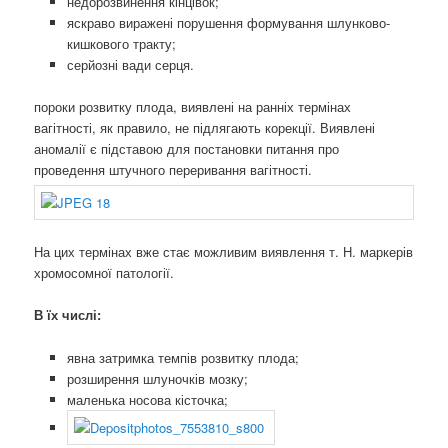
недорозвинення кінцівок;
яскраво виражені порушення формування шлунково-
кишкового тракту;
серйозні вади серця.
пороки розвитку плода, виявлені на ранніх термінах
вагітності, як правило, не підлягають корекції. Виявлені
аномалії є підставою для постановки питання про
проведення штучного переривання вагітності.
На цих термінах вже стає можливим виявлення т. Н. маркерів
хромосомної патології.
В їх числі:
явна затримка темпів розвитку плода;
розширення шлуночків мозку;
маленька носова кісточка;