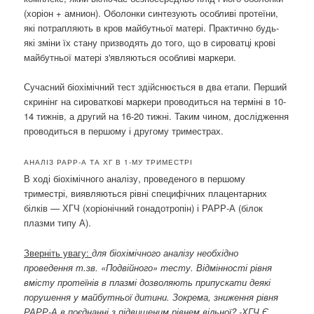
(хоріон + амнион). Оболонки синтезують особливі протеїни,
які потрапляють в кров майбутньої матері. Практично будь-
які зміни їх стану призводять до того, що в сироватці крові
майбутньої матері з'являються особливі маркери.
Сучасний біохімічний тест здійснюється в два етапи. Перший
скринінг на сироваткові маркери проводиться на терміні в 10-
14 тижнів, а другий на 16-20 тижні. Таким чином, дослідження
проводиться в першому і другому триместрах.
АНАЛІЗ РАРР-А ТА ХГ В 1-МУ ТРИМЕСТРІ
В ході біохімічного аналізу, проведеного в першому
триместрі, виявляються рівні специфічних плацентарних
білків — ХГЧ (хоріонічний гонадотропін) і РАРР-А (білок
плазми типу А).
Зверніть увагу:
для біохімічного аналізу необхідно
проведення т.зв. «Подвійного» тесту. Відмінності рівня
вмісту протеїнів в плазмі дозволяють припускати деякі
порушення у майбутньої дитини. Зокрема, зниження рівня
РАРР-А в поєднанні з підвищеним рівнем вільної? -ХГЧ Є