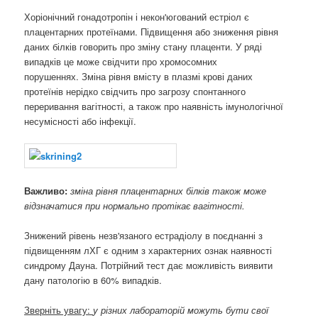
Хоріонічний гонадотропін і некон'югований естріол є
плацентарних протеїнами. Підвищення або зниження рівня
даних білків говорить про зміну стану плаценти. У ряді
випадків це може свідчити про хромосомних
порушеннях. Зміна рівня вмісту в плазмі крові даних
протеїнів нерідко свідчить про загрозу спонтанного
переривання вагітності, а також про наявність імунологічної
несумісності або інфекції.
Важливо:
зміна рівня плацентарних білків також може
відзначатися при нормально протікає вагітності.
Знижений рівень незв'язаного естрадіолу в поєднанні з
підвищенням лХГ є одним з характерних ознак наявності
синдрому Дауна. Потрійний тест дає можливість виявити
дану патологію в 60% випадків.
Зверніть увагу:
у різних лабораторій можуть бути свої