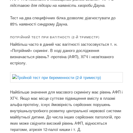
підставою для підозри на наявність хвороби Дауна.
Тест на два специфічних білка дозволяє діагностувати до
85% наявності синдрому Дауна.
ПОТРІЙНИЙ ТЕСТ ПРИ ВАГІТНОСТІ (2-Й ТРИМЕСТР)
Найбільш часто в даний час вагітності застосовується т. н.
«Потрійний» скринінг. В ході даного дослідження
визначається рівень? -протеіна (АФП), ХГЧ і незв'язаного
естріолу.
Найбільше значення для масового скринінгу має рівень АФП і
ХГЧ. Якщо має місце суттєве підвищення вмісту в плазмі
альфа-протеїну, існує ймовірність серйозних порушень
внутрішньоутробного розвитку центральної нервової системи
майбутньої дитини. До числа інших серйозних патологій, про
яких може свідчити високий рівень АФП, відносяться
тератоми, атрезія 12-палої кишки і т. Д.