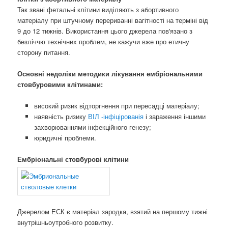
Так звані фетальні клітини виділяють з абортивного
матеріалу при штучному перериванні вагітності на терміні від
9 до 12 тижнів. Використання цього джерела пов'язано з
безліччю технічних проблем, не кажучи вже про етичну
сторону питання.
Основні недоліки методики лікування ембріональними
стовбуровими клітинами:
високий ризик відторгнення при пересадці матеріалу;
наявність ризику
ВІЛ -інфіцірованія
і зараження іншими
захворюваннями інфекційного генезу;
юридичні проблеми.
Ембріональні стовбурові клітини
Джерелом ЕСК є матеріал зародка, взятий на першому тижні
внутрішньоутробного розвитку.