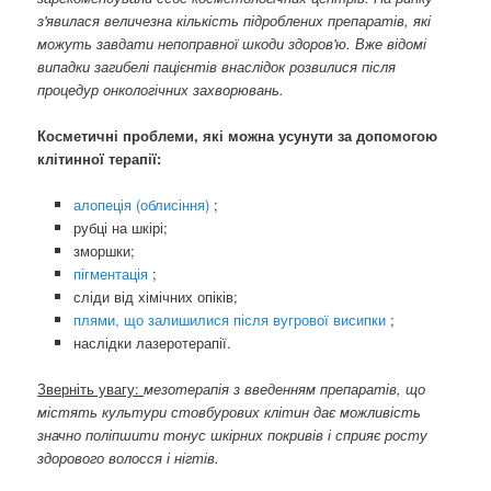
з'явилася величезна кількість підроблених препаратів, які
можуть завдати непоправної шкоди здоров'ю. Вже відомі
випадки загибелі пацієнтів внаслідок розвилися після
процедур онкологічних захворювань.
Косметичні проблеми, які можна усунути за допомогою
клітинної терапії:
алопеція (облисіння)
;
рубці на шкірі;
зморшки;
пігментація
;
сліди від хімічних опіків;
плями, що залишилися після вугрової висипки
;
наслідки лазеротерапії.
Зверніть увагу:
мезотерапія з введенням препаратів, що
містять культури стовбурових клітин дає можливість
значно поліпшити тонус шкірних покривів і сприяє росту
здорового волосся і нігтів.