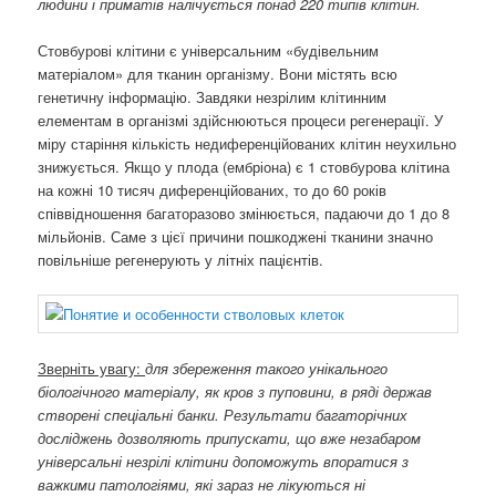
людини і приматів налічується понад 220 типів клітин.
Стовбурові клітини є універсальним «будівельним
матеріалом» для тканин організму. Вони містять всю
генетичну інформацію. Завдяки незрілим клітинним
елементам в організмі здійснюються процеси регенерації. У
міру старіння кількість недиференційованих клітин неухильно
знижується. Якщо у плода (ембріона) є 1 стовбурова клітина
на кожні 10 тисяч диференційованих, то до 60 років
співвідношення багаторазово змінюється, падаючи до 1 до 8
мільйонів. Саме з цієї причини пошкоджені тканини значно
повільніше регенерують у літніх пацієнтів.
Зверніть увагу:
для збереження такого унікального
біологічного матеріалу, як кров з пуповини, в ряді держав
створені спеціальні банки. Результати багаторічних
досліджень дозволяють припускати, що вже незабаром
універсальні незрілі клітини допоможуть впоратися з
важкими патологіями, які зараз не лікуються ні