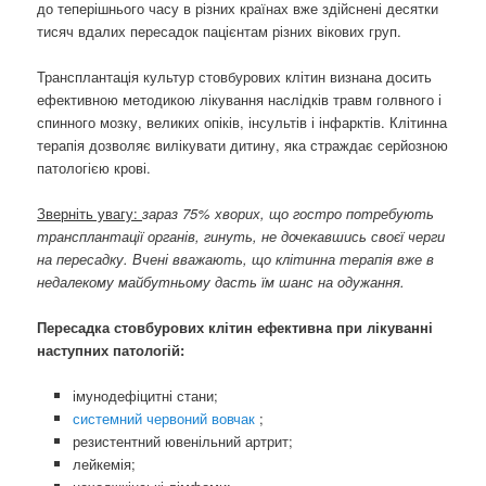
до теперішнього часу в різних країнах вже здійснені десятки
тисяч вдалих пересадок пацієнтам різних вікових груп.
Трансплантація культур стовбурових клітин визнана досить
ефективною методикою лікування наслідків травм голвного і
спинного мозку, великих опіків, інсультів і інфарктів. Клітинна
терапія дозволяє вилікувати дитину, яка страждає серйозною
патологією крові.
Зверніть увагу:
зараз 75% хворих, що гостро потребують
трансплантації органів, гинуть, не дочекавшись своєї черги
на пересадку. Вчені вважають, що клітинна терапія вже в
недалекому майбутньому дасть їм шанс на одужання.
Пересадка стовбурових клітин ефективна при лікуванні
наступних патологій:
імунодефіцитні стани;
системний червоний вовчак
;
резистентний ювенільний артрит;
лейкемія;