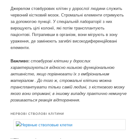
Джерелом стовбурових клітин у дорослої людини служить
червоний кістковий мозок. Стромальні елементи отримують
за допомогою пункції. У спеціальній лабораторії з них
вирощують цілі колонії, які потім трансплантують
пацієнтові. Потрапивши в організм, вони мігрують в зону
ураження, де замінюють загиблі високодиференційовані
елементи.
Важливо:
стовбурові клітини у дорослих
характеризуються відносно низькою функціональною
активністю, якщо порівнювати їх з ембріональним
матеріалом . До того ж, стромальні клітини можна
трансплантувати тільки самій людині, з кісткового мозку
якого вони отримані; в іншому випадку практично неминуче
розвивається реакція відторгнення.
НЕРВОВІ СТВОЛОВІ КЛІТИНИ