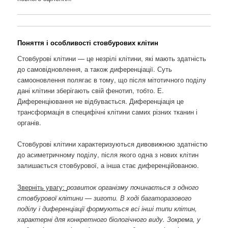
Поняття і особливості стовбурових клітин
Стовбурові клітини — це незрілі клітини, які мають здатність
до самовідновлення, а також диференціації. Суть
самооновлення полягає в тому, що після мітотичного поділу
дані клітини зберігають свій фенотип, тобто. Е.
Диференціювання не відбувається. Диференціація це
трансформація в специфічні клітини самих різних тканин і
органів.
Стовбурові клітини характеризуються дивовижною здатністю
до асиметричному поділу, після якого одна з нових клітин
залишається стовбурової, а інша стає диференційованою.
Зверніть увагу:
розвиток організму починається з одного
стовбурової клітини — зиготи. В ході багаторазового
поділу і диференціації формуються всі інші типи клітин,
характерні для конкретного біологічного виду. Зокрема, у