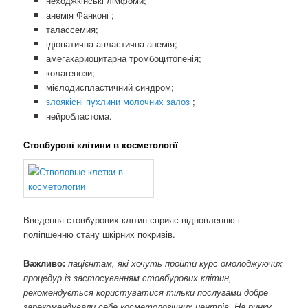
неходжкінські лімфоми;
анемія Фанконі ;
талассемия;
ідіопатична апластична анемія;
амегакариоцитарна тромбоцитопенія;
колагенози;
мієлодиспластичний синдром;
злоякісні пухлини молочних залоз
;
нейробластома.
Стовбурові клітини в косметології
Введення стовбурових клітин сприяє відновленню і
поліпшенню стану шкірних покривів.
Важливо:
пацієнтам, які хочуть пройти курс омолоджуючих
процедур із застосуванням стовбурових клітин,
рекомендується користуватися тільки послугами добре
зарекомендували себе косметологічних центрів. На ринку