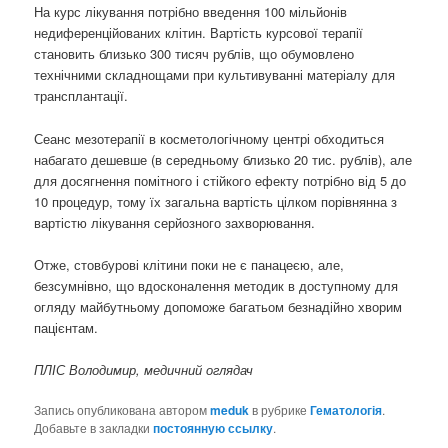
На курс лікування потрібно введення 100 мільйонів
недиференційованих клітин. Вартість курсової терапії
становить близько 300 тисяч рублів, що обумовлено
технічними складнощами при культивуванні матеріалу для
трансплантації.
Сеанс мезотерапії в косметологічному центрі обходиться
набагато дешевше (в середньому близько 20 тис. рублів), але
для досягнення помітного і стійкого ефекту потрібно від 5 до
10 процедур, тому їх загальна вартість цілком порівнянна з
вартістю лікування серйозного захворювання.
Отже, стовбурові клітини поки не є панацеєю, але,
безсумнівно, що вдосконалення методик в доступному для
огляду майбутньому допоможе багатьом безнадійно хворим
пацієнтам.
ПЛІС Володимир, медичний оглядач
Запись опубликована автором
meduk
в рубрике
Гематологія
.
Добавьте в закладки
постоянную ссылку
.