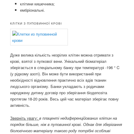
клітини кишечника;
ембріональні.
КЛІТКИ З ПУПОВИННОЇ КРОВІ
Дуже велика кількість незрілих клітин можна отримати з
крові, взятої з пупкової вени. Унікальний біоматеріал
зберігається в спеціальному банку при температурі -196 ° C
(у рідкому азоті). Він може бути використаний при
необхідності відновлення практично всіх вдів тканин
людського організму. Банки укладають з родичами
народжену дитину договір про зберігання біодепозіта
протягом 18-20 років. Весь цей час матеріал зберігає повну
активність.
Зверніть увагу:
в плаценті недиференційованих клітин на
порядок більше, ніж в пуповинної крові. Однак для зберігання
біологічного матеріалу такого роду потрібні особливі