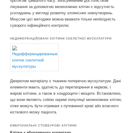
протягом тривалого часу. Безсумнівним достоїнством
лікування за допомогою мезенхімних клітин є відсутність
ускладнень у вигляді розвитку злоякісних новоутворень.
Мінусом цієї методики можна вважати тільки необхідність
суворого інфекційного контролю.
НЕДИФЕРЕНЦІЙОВАНІ КЛІТИНИ СКЕЛЕТНОЇ МУСКУЛАТУРИ
Джерелом матеріалу є тканини поперечно мускулатури. Дані
елементи мають здатність до перетворення в нервові, і
жирові клітини, а також в хондроцити і міоцити. Встановлено,
що вони являють собою окремі популяції мезенхімних клітин,
отже можуть бути отримані з пуповинної крові або власного
кісткового мозку пацієнта.
ЕМБРІОНАЛЬНІ СТОВБУРОВІ КЛІТИНИ
Клітки з абортивного матеріалу