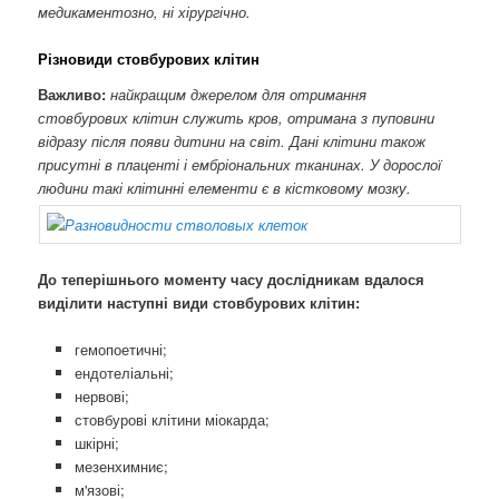
медикаментозно, ні хірургічно.
Різновиди стовбурових клітин
Важливо:
найкращим джерелом для отримання
стовбурових клітин служить кров, отримана з пуповини
відразу після появи дитини на світ. Дані клітини також
присутні в плаценті і ембріональних тканинах. У дорослої
людини такі клітинні елементи є в кістковому мозку.
До теперішнього моменту часу дослідникам вдалося
виділити наступні види стовбурових клітин:
гемопоетичні;
ендотеліальні;
нервові;
стовбурові клітини міокарда;
шкірні;
мезенхимниє;
м'язові;