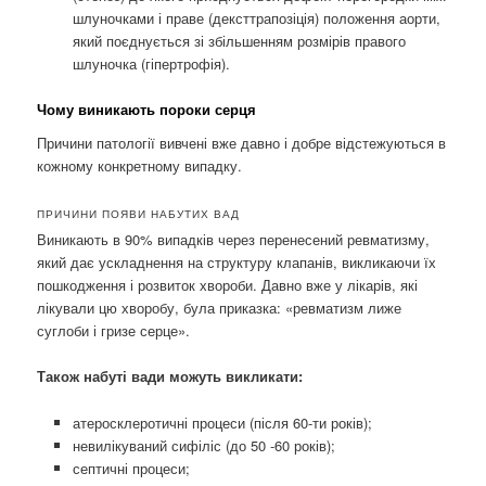
шлуночками і праве (дексттрапозіція) положення аорти,
який поєднується зі збільшенням розмірів правого
шлуночка (гіпертрофія).
Чому виникають пороки серця
Причини патології вивчені вже давно і добре відстежуються в
кожному конкретному випадку.
ПРИЧИНИ ПОЯВИ НАБУТИХ ВАД
Виникають в 90% випадків через перенесений ревматизму,
який дає ускладнення на структуру клапанів, викликаючи їх
пошкодження і розвиток хвороби. Давно вже у лікарів, які
лікували цю хворобу, була приказка: «ревматизм лиже
суглоби і гризе серце».
Також набуті вади можуть викликати:
атеросклеротичні процеси (після 60-ти років);
невилікуваний сифіліс (до 50 -60 років);
септичні процеси;