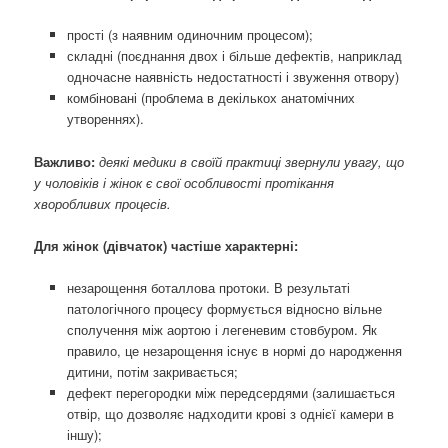
прості (з наявним одиночним процесом);
складні (поєднання двох і більше дефектів, наприклад
одночасне наявність недостатності і звуження отвору)
комбіновані (проблема в декількох анатомічних
утвореннях).
Важливо:
деякі медики в своїй практиці звернули увагу, що
у чоловіків і жінок є свої особливості протікання
хворобливих процесів.
Для жінок (дівчаток) частіше характерні:
незарощення боталлова протоки. В результаті
патологічного процесу формується відносно вільне
сполучення між аортою і легеневим стовбуром. Як
правило, це незарощення існує в нормі до народження
дитини, потім закривається;
дефект перегородки між передсердями (залишається
отвір, що дозволяє надходити крові з однієї камери в
іншу);