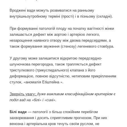
Вроджені вади можуть розвиватися на ранньому
внутрішньоутробному терміні (прості) і в пізньому (складні).
При формуванні патологій плоду на початку вагітності жінки
залишається дефект між аортою і артерією легкого,
незарощення наявного отвору між двома передсердями, а
також формування звуження (стенозу) легеневого стовбура.
У другому може залишитися відкритою передсердно-
шлуночкова перегородка, також трапляється дефект
тристулкового (трикуспидального) клапана з його
деформацією, повною відсутністю, нетиповим прикріпленням
стулок, «аномалія Ебштейна ».
Зверніть увагу:
дуже важливим класифікаційним критерієм є
поділ вад на «білі» і «сині».
Білі вади
— патології з більш спокійним перебігом
захворювання і досить сприятливим прогнозом, При них
венозна і артеріальна кров течуть своїм руслом, не