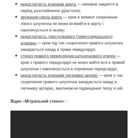
недостатність клапанів аорти
— неповне закриття в
період розслаблення (діастоли);
звуження гирла аорти
— кров в момент скорочення
лівого шлуночка не може всявийти в аорту і
накопичується в ньому;
недостатність тристулкового (трикуспидального)
клапана
— кров під час скорочення правого шлуночка
закидається назад в праве передсердя;
стеноз правого передсердно-шлуночкового отвору
—
кров з правого передсердя не може вийти вся в правий
шлуночок і накопичується в порожнині передсердя;
недостатність клапанів легеневої артерії
— кров у час
скорочення правого шлуночка закидається назад в
легеневу артерію, викликаючи підвищення тиску в ній.
Відео «Мітральний стеноз»
: