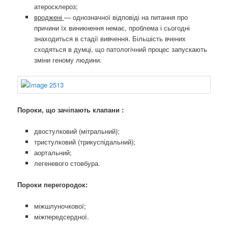
атеросклероз;
вроджені
— однозначної відповіді на питання про
причини їх виникнення немає, проблема і сьогодні
знаходиться в стадії вивчення. Більшість вчених
сходяться в думці, що патологічний процес запускають
зміни геному людини.
Пороки, що зачіпають клапани :
двостулковий (мітральний);
тристулковий (трикуспідальний);
аортальний;
легеневого стовбура.
Пороки перегородок:
міжшлуночкової;
міжпередсердної.