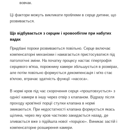
вовчак.
Ці фактори можуть викликати проблеми в серце дитини, що
розвивається.
Що відбувається з серцем і кровообігом при набутих
вадах
Придбані пороки розвиваються повільно. Серце включає
компенсаторні механізми і намагається пристосуватися під
патологічні зміни. На початку процесу настає гіпертрофія
серцевого м'яза, порожнину камери збільшується в розмірах,
але потім повільно формується декомпенсація і м'яз стає
в'ялою, втрачає здатність функції «насоса».
В нормі кров під час скорочення серця «проштовхується» з
однієї камери в іншу через отвір з клапаном. Відразу після
проходу кров'яної порції стулки клапана в нормі
змикаються. При недостатності клапана формується якась
щілина, через яку кров частково закидається назад, де
зливається вже з підійшла нової «порцією». Виникає застій і
компенсаторне розширення камери.