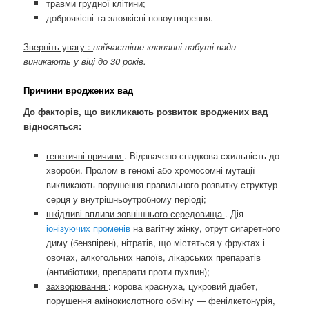
травми грудної клітини;
доброякісні та злоякісні новоутворення.
Зверніть увагу
:
найчастіше клапанні набуті вади
виникають у віці до 30 років.
Причини вроджених вад
До факторів, що викликають розвиток вроджених вад
відносяться:
генетичні причини
. Відзначено спадкова схильність до
хвороби. Пролом в геномі або хромосомні мутації
викликають порушення правильного розвитку структур
серця у внутрішньоутробному періоді;
шкідливі впливи зовнішнього середовища
. Дія
іонізуючих променів
на вагітну жінку, отрут сигаретного
диму (бензпірен), нітратів, що містяться у фруктах і
овочах, алкогольних напоїв, лікарських препаратів
(антибіотики, препарати проти пухлин);
захворювання
: корова краснуха, цукровий діабет,
порушення амінокислотного обміну — фенілкетонурія,