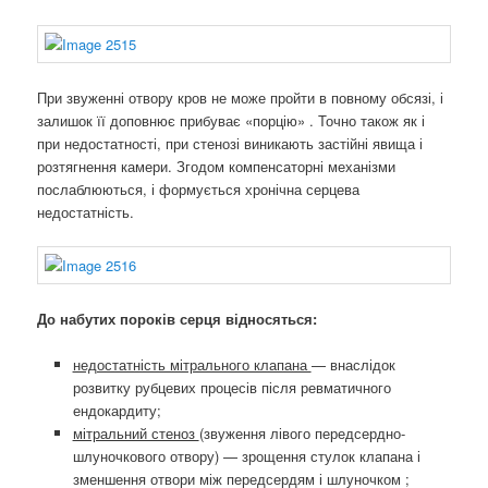
При звуженні отвору кров не може пройти в повному обсязі, і
залишок її доповнює прибуває «порцію» . Точно також як і
при недостатності, при стенозі виникають застійні явища і
розтягнення камери. Згодом компенсаторні механізми
послаблюються, і формується хронічна серцева
недостатність.
До набутих пороків серця відносяться:
недостатність мітрального клапана
— внаслідок
розвитку рубцевих процесів після ревматичного
ендокардиту;
мітральний стеноз
(звуження лівого передсердно-
шлуночкового отвору) — зрощення стулок клапана і
зменшення отвори між передсердям і шлуночком ;