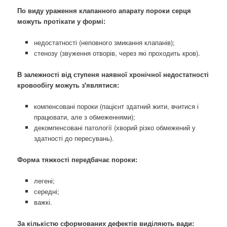
По виду ураження клапанного апарату пороки серця
можуть протікати у формі:
недостатності (неповного змикання клапанів);
стенозу (звуження отворів, через які проходить кров).
В залежності від ступеня наявної хронічної недостатності
кровообігу можуть з'являтися:
компенсовані пороки (пацієнт здатний жити, вчитися і
працювати, але з обмеженнями);
декомпенсовані патології (хворий різко обмежений у
здатності до пересувань).
Форма тяжкості передбачає пороки:
легені;
середні;
важкі.
За кількістю сформованих дефектів виділяють вади: