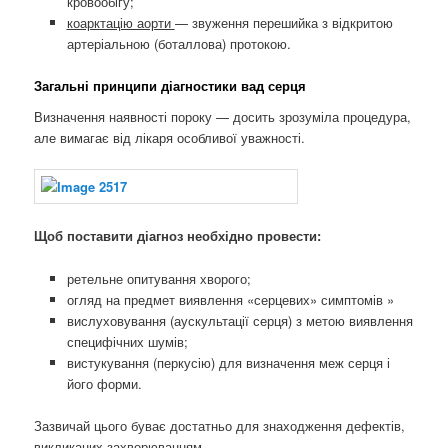
кровообігу;
коарктацію аорти
— звуження перешийка з відкритою
артеріальною (боталлова) протокою.
Загальні принципи діагностики вад серця
Визначення наявності пороку — досить зрозуміла процедура,
але вимагає від лікаря особливої ​​уважності.
Щоб поставити діагноз необхідно провести:
ретельне опитування хворого;
огляд на предмет виявлення «серцевих» симптомів »
вислуховування (аускультації серця) з метою виявлення
специфічних шумів;
вистукування (перкусію) для визначення меж серця і
його форми.
Зазвичай цього буває достатньо для знаходження дефектів,
викликаних захворюванням.