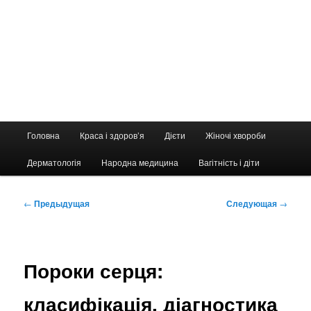
Главное
Головна
Краса і здоров’я
Дієти
Жіночі хвороби
меню
Дерматологія
Народна медицина
Вагітність і діти
Навигация
←
Предыдущая
Следующая
→
по
записям
Пороки серця:
класифікація, діагностика