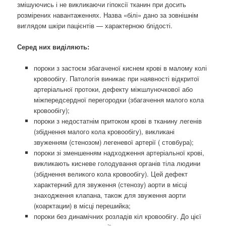
змішуючись і не викликаючи гіпоксії тканин при досить
розмірених навантаженнях. Назва «білі» дано за зовнішнім
виглядом шкіри пацієнтів — характерною блідості.
Серед них виділяють:
пороки з застоєм збагаченої киснем крові в малому колі
кровообігу. Патологія виникає при наявності відкритої
артеріальної протоки, дефекту міжшлуночкової або
міжпередсердної перегородки (збагачення малого кола
кровообігу);
пороки з недостатнім притоком крові в тканину легенів
(збіднення малого кола кровообігу), викликані
звуженням (стенозом) легеневої артерії ( стовбура);
пороки зі зменшенням надходження артеріальної крові,
викликають кисневе голодування органів тіла людини
(збіднення великого кола кровообігу). Цей дефект
характерний для звуження (стенозу) аорти в місці
знаходження клапана, також для звуження аорти
(коарктации) в місці перешийка;
пороки без динамічних розладів кіл кровообігу. До цієї