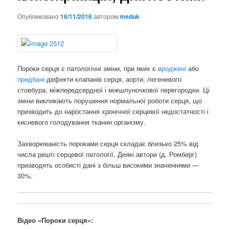
Опубликовано
16/11/2016
автором
meduk
Пороки серця є патологічні зміни, при яких є
вроджені
або
придбані
дефекти клапанів серця, аорти, легеневого
стовбура, міжпередсердної і міжшлуночкової перегородки. Ці
зміни викликають порушення нормальної роботи серця, що
призводить до наростання хронічної серцевої недостатності і
кисневого голодування тканин організму.
Захворюваність пороками серця складає близько 25% від
числа решті серцевої патології. Деякі автори (д. Ромберг)
призводять особисті дані з більш високими значеннями —
30%.
Відео «Пороки серця»: