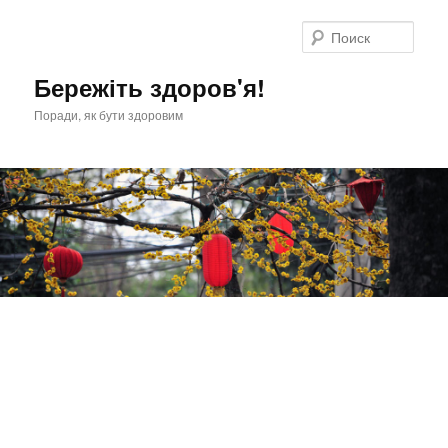
Перейти
к
Поис
основному
содержимому
Бережіть здоров'я!
Поради, як бути здоровим