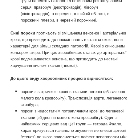
групи належать патології з нетиповим розташуванням
серця: праворуч (декстрокардія), ліворуч
(сіністрокардія), в середині, в шийній області, в
порожнині плеври, в черевній порожнині.
Сині пороки
протікають зі змішанням венозної і артеріальної
крові, що призводить до гіпоксії навіть в стані спокою, вони
характерні для більш складних патологій. Хворі з синюшним
кольором шкіри. При цих хворобливих станах до артеріальної
крові подмешивается венозна, що призводить до нестачі
харчування киснем тканин (гіпоксії).
До цього виду хворобливих процесів відносяться:
пороки з затримкою крові в тканини легенів (збагачення
малого кола кровообігу). Транспозиція аорти, легеневого
стовбура;
пороки з недостатнім потраплянням крові до легеневої
тканини (збіднення малого кола кровообігу). Один з
найважчих серцевих вад цієї групи — тетрада Фалло,
характеризується наявністю звуження легеневої артерії
(стеноз) до якого приєднується дефект перегородки між