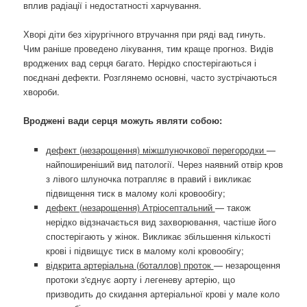
вплив радіації і недостатності харчування.
Хворі діти без хірургічного втручання при ряді вад гинуть.
Чим раніше проведено лікування, тим краще прогноз. Видів
вроджених вад серця багато. Нерідко спостерігаються і
поєднані дефекти. Розглянемо основні, часто зустрічаються
хвороби.
Вроджені вади серця можуть являти собою:
дефект (незарощення) міжшлуночкової перегородки
—
найпоширеніший вид патології. Через наявний отвір кров
з лівого шлуночка потрапляє в правий і викликає
підвищення тиск в малому колі кровообігу;
дефект (незарощення) Атріосептальний
— також
нерідко відзначається вид захворювання, частіше його
спостерігають у жінок. Викликає збільшення кількості
крові і підвищує тиск в малому колі кровообігу;
відкрита артеріальна (боталлов) проток
— незарощення
протоки з'єднує аорту і легеневу артерію, що
призводить до скидання артеріальної крові у мале коло