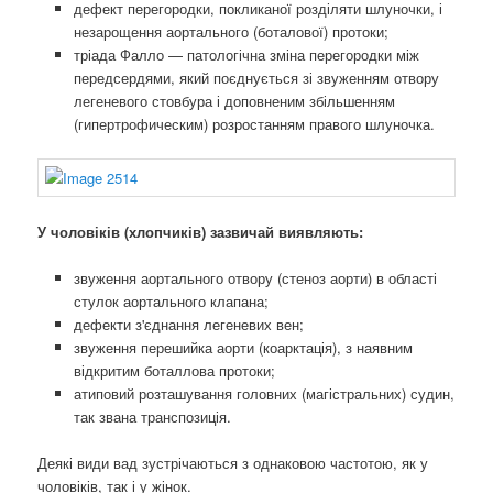
дефект перегородки, покликаної розділяти шлуночки, і
незарощення аортального (боталової) протоки;
тріада Фалло — патологічна зміна перегородки між
передсердями, який поєднується зі звуженням отвору
легеневого стовбура і доповненим збільшенням
(гипертрофическим) розростанням правого шлуночка.
У чоловіків (хлопчиків) зазвичай виявляють:
звуження аортального отвору (стеноз аорти) в області
стулок аортального клапана;
дефекти з'єднання легеневих вен;
звуження перешийка аорти (коарктація), з наявним
відкритим боталлова протоки;
атиповий розташування головних (магістральних) судин,
так звана транспозиція.
Деякі види вад зустрічаються з однаковою частотою, як у
чоловіків, так і у жінок.