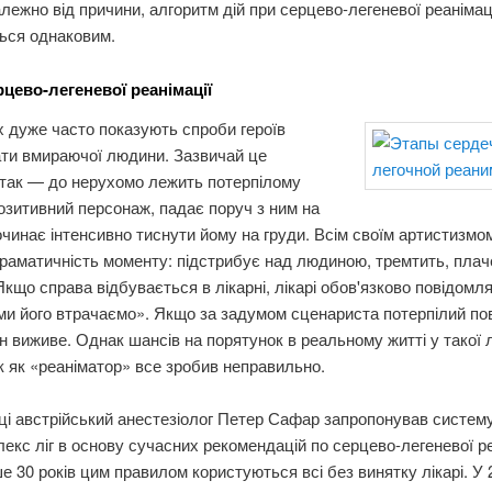
алежно від причини, алгоритм дій при серцево-легеневої реанімац
ься однаковим.
рцево-легеневої реанімації
 дуже часто показують спроби героїв
ати вмираючої людини. Зазвичай це
 так — до нерухомо лежить потерпілому
позитивний персонаж, падає поруч з ним на
починає інтенсивно тиснути йому на груди. Всім своїм артистизмом
раматичність моменту: підстрибує над людиною, тремтить, плач
Якщо справа відбувається в лікарні, лікарі обов'язково повідомл
 ми його втрачаємо». Якщо за задумом сценариста потерпілий по
н виживе. Однак шансів на порятунок в реальному житті у такої
к як «реаніматор» все зробив неправильно.
ці австрійський анестезіолог Петер Сафар запропонував систем
екс ліг в основу сучасних рекомендацій по серцево-легеневої реа
е 30 років цим правилом користуються всі без винятку лікарі. У 