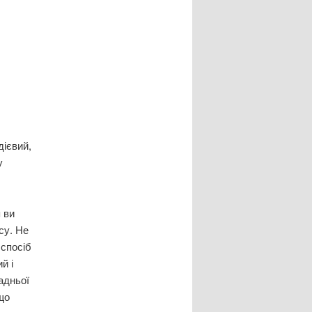
дієвий,
у
 ви
су. Не
 спосіб
й і
адньої
що