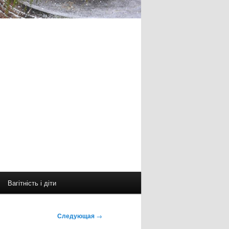
Вагітність і діти
Следующая
→