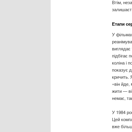
Втім, нез
залишаєт
Етапи се
У фільмах
реанімув
виглядає
підбігає 
коліна і 
показує д
кричить. 
«він йде,
жити — ві
немає, та
У 1984 ро
Цей компл
вже більш