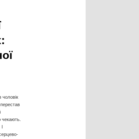
ї
:
ної
в чоловік
, перестав
й
о чекають.
 І
серцево-