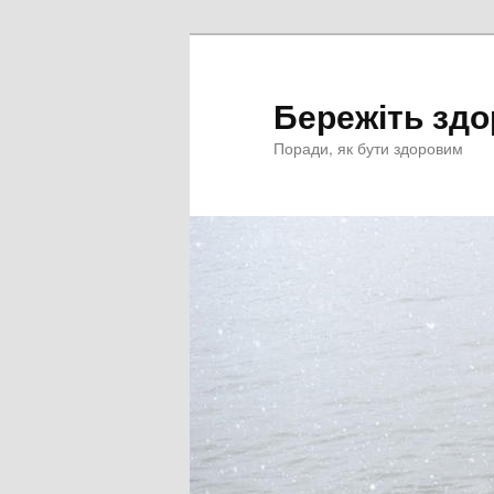
Перейти
к
основному
Бережіть здо
содержимому
Поради, як бути здоровим