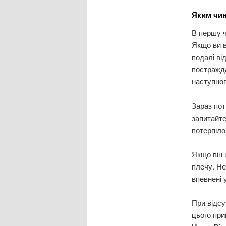
Яким чин
В першу ч
Якщо ви в
подалі ві
постражда
наступног
Зараз пот
запитайте
потерпіло
Якщо він 
плечу. Не
впевнені 
При відсу
цього при