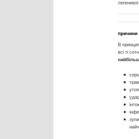
легеневої 
причини 
В принцип
всі ті со
найбільш
серц
трав
утоп
уда
інто
інфе
зупи
найч