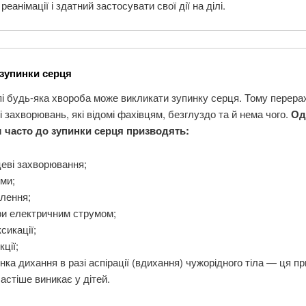
реанімації і здатний застосувати свої дії на ділі.
зупинки серця
і будь-яка хвороба може викликати зупинку серця. Тому перера
тні захворювань, які відомі фахівцям, безглуздо та й нема чого.
Од
 часто до зупинки серця призводять:
еві захворювання;
ми;
лення;
ри електричним струмом;
ксикації;
кції;
нка дихання в разі аспірації (вдихання) чужорідного тіла — ця п
астіше виникає у дітей.