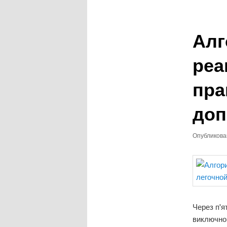
записям
Алг
реа
пра
доп
Опубликов
Через п'я
виключно 