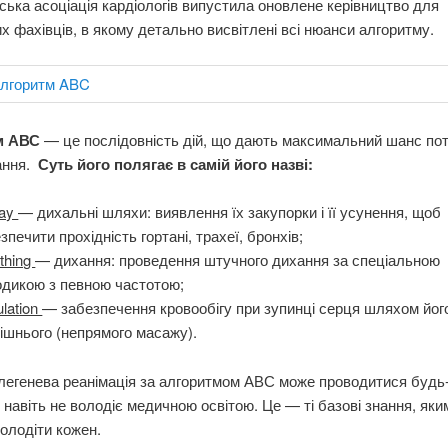
ька асоціація кардіологів випустила оновлене керівництво для
х фахівців, в якому детально висвітлені всі нюанси алгоритму.
м АВС
— це послідовність дій, що дають максимальний шанс по
ання.
Суть його полягає в самій його назві:
way
— дихальні шляхи: виявлення їх закупорки і її усунення, щоб
зпечити прохідність гортані, трахеї, бронхів;
thing
— дихання: проведення штучного дихання за спеціальною
одикою з певною частотою;
ulation
— забезпечення кровообігу при зупинці серця шляхом йог
ішнього (непрямого масажу).
легенева реанімація за алгоритмом АВС може проводитися будь
навіть не володіє медичною освітою. Це — ті базові знання, яки
олодіти кожен.