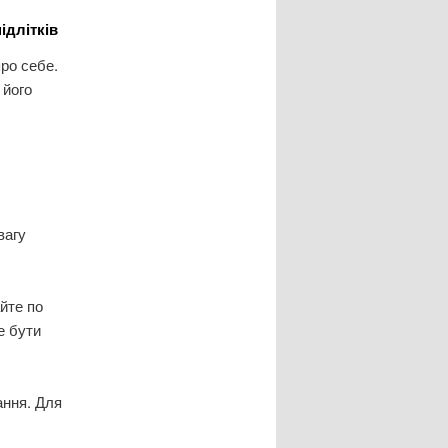
ідлітків
про себе.
 його
вагу
айте по
е бути
ання. Для