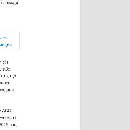
ії завжди
 він
е або
яють, що
винен
 людини
у АВС.
німації і
2015 році