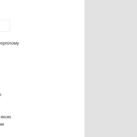
терпілому
о
-якою
ми