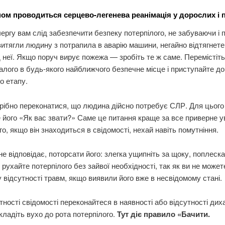
ом проводиться серцево-легенева реанімація у дорослих і п
ергу вам слід забезпечити безпеку потерпілого, не забуваючи і 
итягли людину з потрапила в аварію машини, негайно відтягнете
д неї. Якщо поруч вирує пожежа — зробіть те ж саме. Перемістіть
лого в будь-якого найближчого безпечне місце і приступайте до
о етапу.
рібно переконатися, що людина дійсно потребує СЛР. Для цього
 його «Як вас звати?» Саме це питання краще за все приверне у
го, якщо він знаходиться в свідомості, нехай навіть помутніння.
не відповідає, поторсати його: злегка ущипніть за щоку, поплеск
 рухайте потерпілого без зайвої необхідності, так як ви не может
у відсутності травм, якщо виявили його вже в несвідомому стані.
тності свідомості переконайтеся в наявності або відсутності дих
кладіть вухо до рота потерпілого.
Тут діє правило «Бачити.