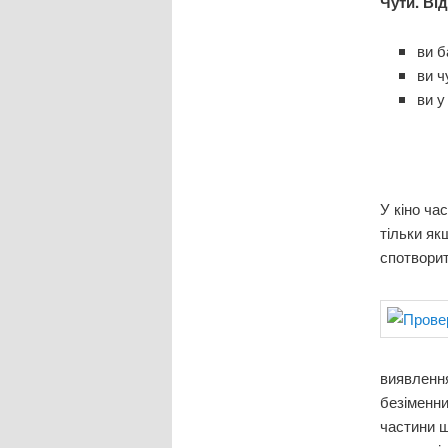
Чути. Від
ви б
ви ч
ви у
У кіно ча
тільки як
спотворить
виявлення
безіменни
частини ш