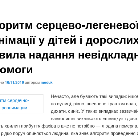
оритм серцево-легенево
німації у дітей і дорослих
вила надання невідклад
омоги
ано
16/11/2016
автором
meduk
Нечасто, але бувають такі випадки: йшо
по вулиці, рівно, впевнено і раптом впав
дихати, синіє. У таких випадках зазвича
навколишні викликають «швидку» і довг
ть хвилин прибуття фахівців вже не потрібно — людина померла.
рідко поруч опиняється людина, яка знає алгоритм проведення 