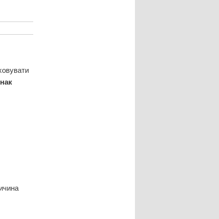
ховувати
нак
ричина