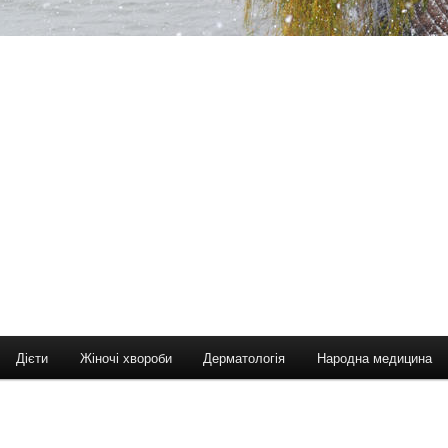
Дієти
Жіночі хвороби
Дерматологія
Народна медицина