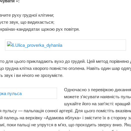
чувати »:
ачите руху грудної клітини;
уєте звук, що видихається;
 країнах-кандидатах щокою рух повітря.
сто для цього прикладають вухо до грудей. Цей метод порівняно 
що грудна клітка хворого повністю оголена. Навіть один шар одяг
 звук і ви нічого не зрозумієте.
Одночасно з перевіркою дихання
можете з'ясувати наявність пуль
шукайте його на зап'ясті: кращий
 пульсу — пальпація сонної артерії. Для цього помістіть вказівни
й палець на верхівку «Адамова яблука» і змістите їх в сторону з
иї, поки пальці не упрутся в м'яз, що проходить зверху вниз. Як