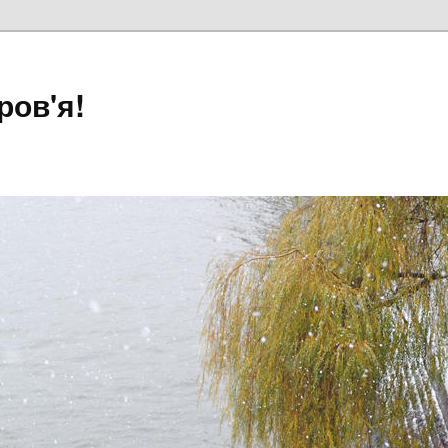
ров'я!