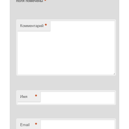
*
поля помечены
*
Комментарий
*
Имя
*
Email