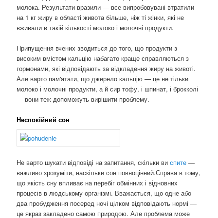
молока. Результати вразили — все випробовувані втратили
на 1 кг жиру в області живота більше, ніж ті жінки, які не
вживали в такій кількості молоко і молочні продукти.
Припущення вчених зводиться до того, що продукти з
високим вмістом кальцію набагато краще справляються з
гормонами, які відповідають за відкладення жиру на животі.
Але варто пам'ятати, що джерело кальцію — це не тільки
молоко і молочні продукти, а й сир тофу, і шпинат, і брокколі
— вони теж допоможуть вирішити проблему.
Неспокійний сон
Не варто шукати відповіді на запитання, скільки ви
спите
—
важливо зрозуміти, наскільки сон повноцінний.Справа в тому,
що якість сну впливає на перебіг обмінних і відновних
процесів в людському організмі. Вважається, що одне або
два пробудження посеред ночі цілком відповідають нормі —
це якраз закладено самою природою. Але проблема може