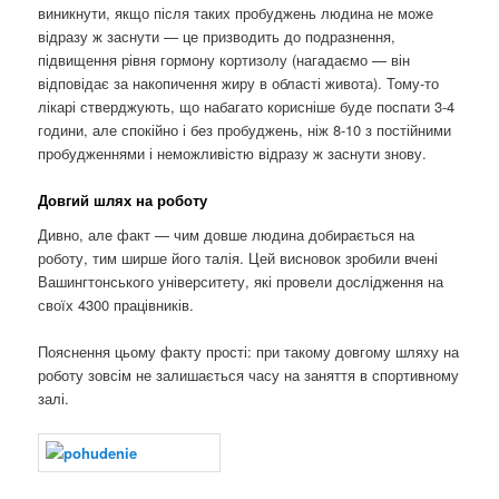
виникнути, якщо після таких пробуджень людина не може
відразу ж заснути — це призводить до подразнення,
підвищення рівня гормону кортизолу (нагадаємо — він
відповідає за накопичення жиру в області живота). Тому-то
лікарі стверджують, що набагато корисніше буде поспати 3-4
години, але спокійно і без пробуджень, ніж 8-10 з постійними
пробудженнями і неможливістю відразу ж заснути знову.
Довгий шлях на роботу
Дивно, але факт — чим довше людина добирається на
роботу, тим ширше його талія. Цей висновок зробили вчені
Вашингтонського університету, які провели дослідження на
своїх 4300 працівників.
Пояснення цьому факту прості: при такому довгому шляху на
роботу зовсім не залишається часу на заняття в спортивному
залі.