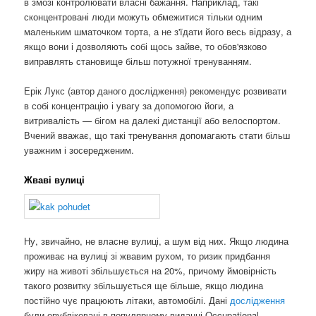
в змозі контролювати власні бажання. Наприклад, такі
сконцентровані люди можуть обмежитися тільки одним
маленьким шматочком торта, а не з'їдати його весь відразу, а
якщо вони і дозволяють собі щось зайве, то обов'язково
виправлять становище більш потужної тренуванням.
Ерік Лукс (автор даного дослідження) рекомендує розвивати
в собі концентрацію і увагу за допомогою йоги, а
витривалість — бігом на далекі дистанції або велоспортом.
Вчений вважає, що такі тренування допомагають стати більш
уважним і зосередженим.
Жваві вулиці
Ну, звичайно, не власне вулиці, а шум від них. Якщо людина
проживає на вулиці зі жвавим рухом, то ризик придбання
жиру на животі збільшується на 20%, причому ймовірність
такого розвитку збільшується ще більше, якщо людина
постійно чує працюють літаки, автомобілі. Дані
дослідження
були опубліковані в популярному виданні Occupational