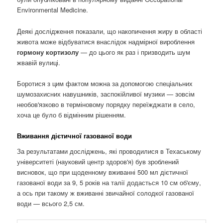
Environmental Medicine.
Деякі дослідження показали, що накопичення жиру в області
живота може відбуватися внаслідок надмірної вироблення
гормону кортизолу
— до цього як раз і призводить шум
жвавій вулиці.
Боротися з цим фактом можна за допомогою спеціальних
шумозахисних навушників, заспокійливої ​​музики — зовсім
необов'язково в терміновому порядку переїжджати в село,
хоча це було б відмінним рішенням.
Вживання дієтичної газованої води
За результатами досліджень, які проводилися в Техаському
університеті (науковий центр здоров'я) був зроблений
висновок, що при щоденному вживанні 500 мл дієтичної
газованої води за 9, 5 років на талії додасться 10 см об'єму,
а ось при такому ж вживанні звичайної солодкої газованої
води — всього 2,5 см.