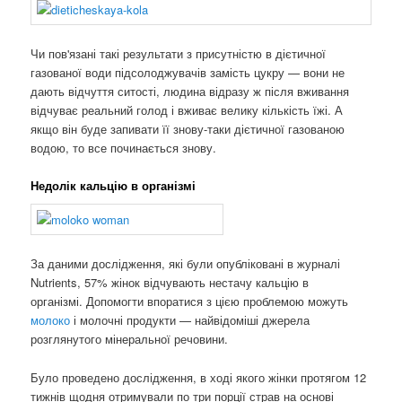
Чи пов'язані такі результати з присутністю в дієтичної
газованої води підсолоджувачів замість цукру — вони не
дають відчуття ситості, людина відразу ж після вживання
відчуває реальний голод і вживає велику кількість їжі. А
якщо він буде запивати її знову-таки дієтичної газованою
водою, то все починається знову.
Недолік кальцію в організмі
За даними дослідження, які були опубліковані в журналі
Nutrients, 57% жінок відчувають нестачу кальцію в
організмі. Допомогти впоратися з цією проблемою можуть
молоко
і молочні продукти — найвідоміші джерела
розглянутого мінеральної речовини.
Було проведено дослідження, в ході якого жінки протягом 12
тижнів щодня отримували по три порції страв на основі