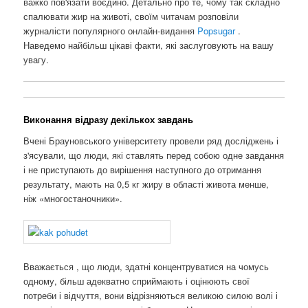
важко пов'язати воєдино. Детально про те, чому так складно
спалювати жир на животі, своїм читачам розповіли
журналісти популярного онлайн-видання
Popsugar
.
Наведемо найбільш цікаві факти, які заслуговують на вашу
увагу.
Виконання відразу декількох завдань
Вчені Брауновського університету провели ряд досліджень і
з'ясували, що люди, які ставлять перед собою одне завдання
і не приступають до вирішення наступного до отримання
результату, мають на 0,5 кг жиру в області живота менше,
ніж «многостаночники».
Вважається , що люди, здатні концентруватися на чомусь
одному, більш адекватно сприймають і оцінюють свої
потреби і відчуття, вони відрізняються великою силою волі і