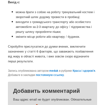
Вихід є:
можна брати з собою на роботу тренувальний костюм і
зворотний шлях додому провести в пробіжці;
виходити з громадського транспорту або особистого
автомобіля за 2-3 кварталу до офісу / підприємства і
решту шляху проробляти пішки;
змінити місце роботи або квартиру / будинок.
Спробуйте прислухатися до думки вчених, виключити
зазначених у статті 6 факторів, що заважають позбавлення
від жиру в області живота, і вже зовсім скоро відзначите
перші результати.
Запись опубликована автором
meduk
в рубрике
Краса і здоров'я
.
Добавьте в закладки
постоянную ссылку
.
Добавить комментарий
Ваш адрес email не будет опубликован.
Обязательные