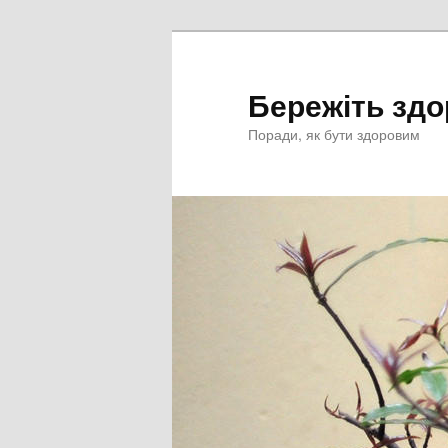
Перейти
к
основному
Бережіть здо
содержимому
Поради, як бути здоровим