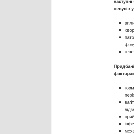
наступні
невусів у
впли
хвор
пато
фону
гене
Придбані
факторам
горм
пері
вагі
відз
при
інфе
меха