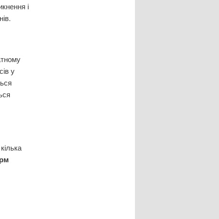
кнення і
нів.
атному
сів у
ться
ься
 кілька
орм