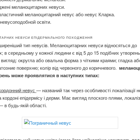
джені меланоцитарних невуси.
пластичний меланоцитарний невус або невус Кларка.
 невусоподобной освіти.
ТАРНИХ НЕВУСИ ЕПІДЕРМАЛЬНОГО ПОХОДЖЕННЯ
иреніший тип невусів. Меланоцитарних невуси відносяться до
; в середньому у кожної людини є від 5 до 15 подібних утворень
 вигляд: округла або овальна форма з чіткими краями; гладка аб
тозние поверхню; колір від червоного до коричневого.
меланоц
рень може проявлятися в наступних типах:
кордонний невус
— названий так через особливості локалізації н
 кордоні епідермісу і дерми. Має вигляд плоского плями, локаліз
 — в будь-якій області.
трідермальний невус шкіри
(саме його найчастіше називають ро