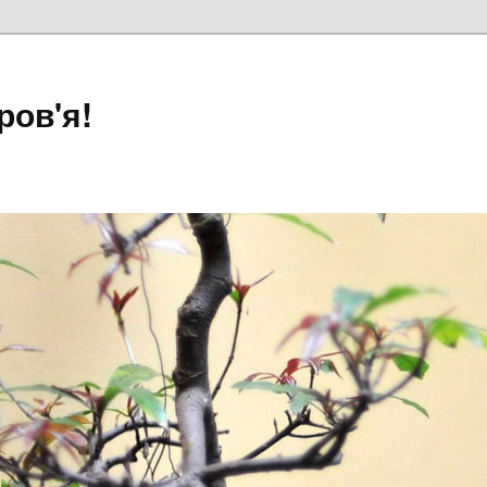
ров'я!