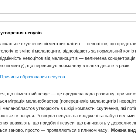
утворення невусів
локальне скупчення пігментних клітин — невоцітов, що предста
ологічно змінені меланоцити, відповідають за нормальний колір 
ідмінність невоцітов від меланоцитів — величезна концентрація
го пігменту), що перевищує нормальну в кілька десятків разів.
я, що пігментний невус — це вроджена вада розвитку, при яком
ся міграція меланобластов (попередників меланоцитів і невоціто
і меланобластов утворюють в шкірі компактні скупчення, які потім
ються в невуси. Розподіл невусів на вроджені та набуті вельми
ених вважають, що придбані невуси, що виникають у дорослих л
ься заново, просто — проявляються з плином часу.
Можна вид