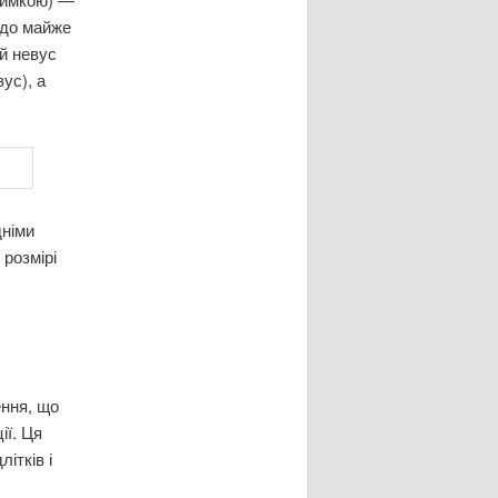
 до майже
ей невус
ус), а
дніми
 розмірі
ення, що
ії. Ця
ітків і