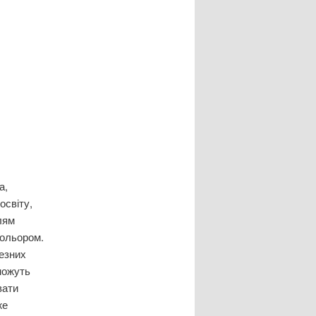
а,
освіту,
лям
кольором.
чезних
можуть
вати
же