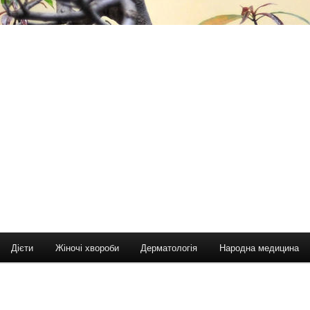
Дієти
Жіночі хвороби
Дерматологія
Народна медицина