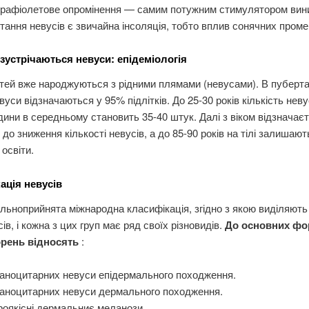
трафіолетове опромінення — самим потужним стимулятором вини
тання невусів є звичайна інсоляція, тобто вплив сонячних проме
 зустрічаються невуси: епідеміологія
тей вже народжуються з рідними плямами (невусами). В пуберт
евуси відзначаються у 95% підлітків. До 25-30 років кількість неву
дини в середньому становить 35-40 штук. Далі з віком відзначає
 до зниження кількості невусів, а до 85-90 років на тілі залишают
 освіти.
ація невусів
альноприйнята міжнародна класифікація, згідно з якою виділяють
ів, і кожна з цих груп має ряд своїх різновидів.
До основних ф
рень відносять
:
аноцитарних невуси епідермального походження.
аноцитарних невуси дермального походження.
оякісні дермальниє меланози.