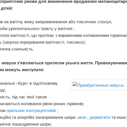
 сприятливі умови для виникнення вроджених меланоцитар
 дітей:
в на вагітну жінку випромінювання або токсичних сполук;
оби урогенітального тракту у вагітної ;
логія вагітності, що протікає з вираженими коливаннями гормона
 (загроза переривання вагітності, токсикоз);
тична схильність.
 невуси з'являються протягом усього життя. Провокуючими
и можуть виступати:
ональні «бурі» в підлітковому
оді;
тність, під час якої також
начаються коливання рівня різних гормонів;
йом
оральних контрацептивів
;
кційні та алергійні захворювання шкіри:
акне
,
дерматити
та інше;
нічне пошкодження шкіри;