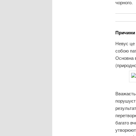
чорного.
Причини 
Невус це 
собою пат
Основна в
(природно
Вважаєтьс
порушуєть
результат
перетворю
багато вч
утворюют