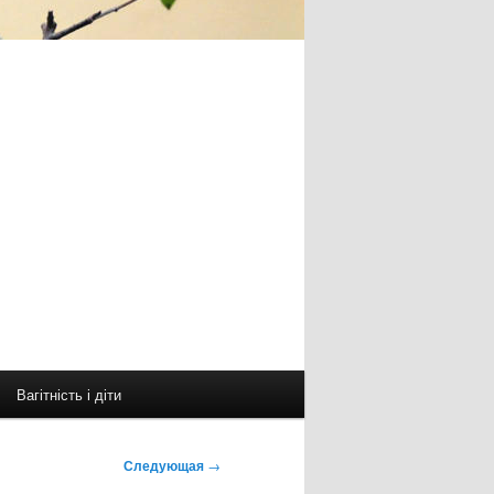
Вагітність і діти
Следующая
→