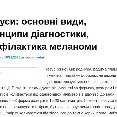
уси: основні види,
нципи діагностики,
філактика меланоми
ано
16/11/2016
автором
meduk
Невус (синоніми: родимка, родима плям
пігментна пляма) — доброякісне шкірне 
що характеризується появою на шкірі п
ентації. Пігментні плями дуже різноманітні за формою, розміром і 
вусів коливається від одного-двох міліметрів в діаметрі до вели
авильної форми розмірів в 10-20 сантиметрів. Пігментні невуси 
 не перевищувати шкірою, бути кілька опуклими і навіть нагаду
ки
. Колір їх коливається від тілесного до темно коричневого, май