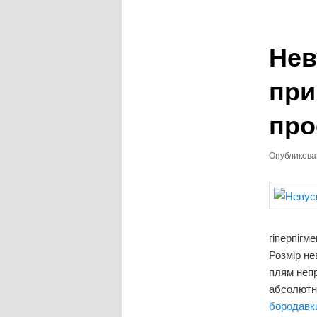
записям
Нев
при
про
Опубликов
гіперпігм
Розмір не
плям непр
абсолютно
бородав