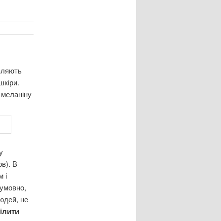
вляють
шкіри.
 меланіну
у
в). В
 і
 умовно,
юдей, не
ілити