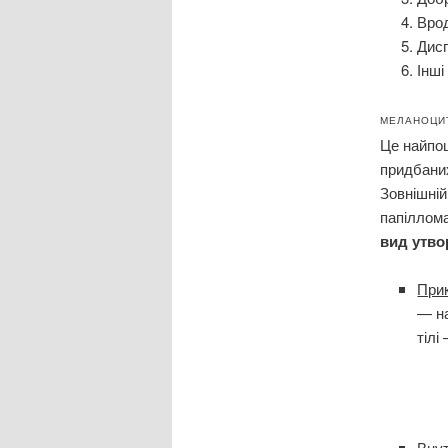
Вро
Дис
Інші
МЕЛАНОЦИ
Це найпош
придбаних
Зовнішній
папіллома
вид утво
При
— на
тілі
Вну