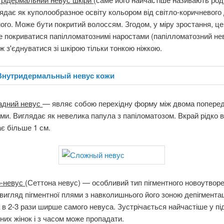
ядає як куполообразное освіту кольором від світло-коричневого
ого. Може бути покритий волоссям. Згодом, у міру зростання, ц
 покриватися папілломатознимі наростами (папілломатозний нев
ж з'єднуватися зі шкірою тільки тонкою ніжкою.
адний невус
— являє собою перехідну форму між двома попере
ми. Виглядає як невелика папула з папіломатозом. Вкрай рідко в
є більше 1 см.
о-невус
(Сеттона невус) — особливий тип пігментного новоутвор
вигляд пігментної плями з навколишнього його зоною депігментац
 в 2-3 рази ширше самого невуса. Зустрічається найчастіше у підл
тних жінок і з часом може пропадати.