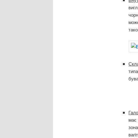
вигл
чорн
може
тако
Скл
типа
бува
Гал
має 
зона
вагі