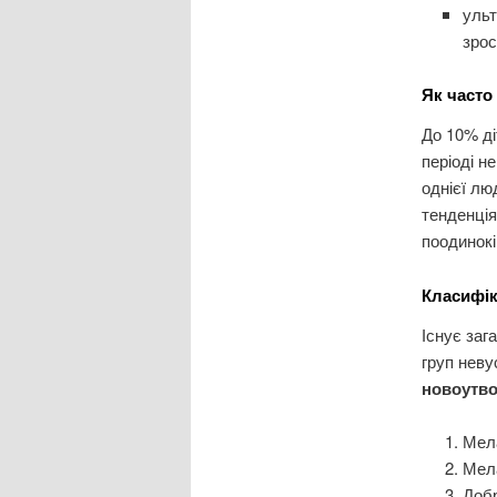
уль
зрос
Як часто
До 10% ді
періоді н
однієї лю
тенденція
поодинокі
Класифік
Існує заг
груп невус
новоутво
Мел
Мел
Добр