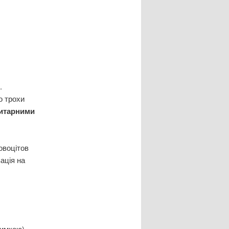
.
о трохи
итарними
овоцітов
ація на
димкою) —